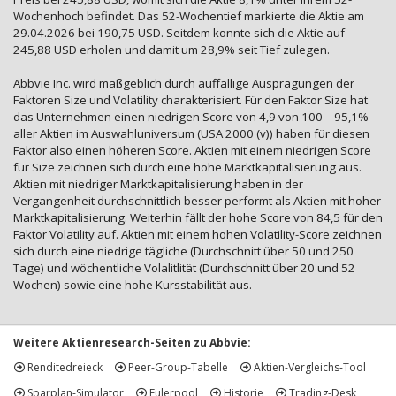
Wochenhoch befindet. Das 52-Wochentief markierte die Aktie am
29.04.2026 bei 190,75 USD. Seitdem konnte sich die Aktie auf
245,88 USD erholen und damit um 28,9% seit Tief zulegen.
Abbvie Inc. wird maßgeblich durch auffällige Ausprägungen der
Faktoren Size und Volatility charakterisiert. Für den Faktor Size hat
das Unternehmen einen niedrigen Score von 4,9 von 100 – 95,1%
aller Aktien im Auswahluniversum (USA 2000 (v)) haben für diesen
Faktor also einen höheren Score. Aktien mit einem niedrigen Score
für Size zeichnen sich durch eine hohe Marktkapitalisierung aus.
Aktien mit niedriger Marktkapitalisierung haben in der
Vergangenheit durchschnittlich besser performt als Aktien mit hoher
Marktkapitalisierung. Weiterhin fällt der hohe Score von 84,5 für den
Faktor Volatility auf. Aktien mit einem hohen Volatility-Score zeichnen
sich durch eine niedrige tägliche (Durchschnitt über 50 und 250
Tage) und wöchentliche Volalitlität (Durchschnitt über 20 und 52
Wochen) sowie eine hohe Kursstabilität aus.
Weitere Aktienresearch-Seiten zu Abbvie:
Renditedreieck
Peer-Group-Tabelle
Aktien-Vergleichs-Tool
Sparplan-Simulator
Eulerpool
Historie
Trading-Desk