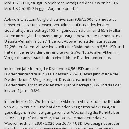
Mrd. USD (+10,2% ggü. Vorjahresquartal) und der Gewinn bei 3,6
Mrd. USD (+285,2% ggü. Vorjahresquartal).
Abbvie Inc. ist zum Vergleichsuniversum (USA 2000 (v)) moderat
bewertet. Das Kurs-Gewinn-Verhältnis auf Basis des letzten
Geschäftsjahres beträgt 103,7 - gemessen daran sind 65,8% aller
Aktien im Vergleichsuniversum günstiger bewertet. Mit einem Kurs-
Umsatz-Verhältnis von 7,1 gehört Abbvie Inc. zu den günstigsten
72,2% der Aktien. Abbvie Inc. zahlt eine Dividende von 6,56 USD und
hat damit eine Dividendenrendite von 2,7%. 18,2% aller Aktien im
Vergleichsuniversum haben eine höhere Dividendenrendite.
Im letzten Jahr betrug die Dividende 6,56 USD und die
Dividendenrendite auf Basis dessen 2,7%. Dieses Jahr wurde die
Dividende um 5,8% gesteigert. Das durchschnittliche
Dividendenwachstum der letzten 3 Jahre beträgt 5,2% und das der
letzten 5 Jahre 6,8%.
In den letzten 52 Wochen hat die Aktie von Abbvie Inc. eine Rendite
von 23,8% erzielt – und hat damit den Vergleichsindex um 4,2%
geschlagen. In den vergangenen vier Wochen lag die Rendite bei
-0,9% (Outperformance: -2,7%). Die Aktie markierte das 52-
Wochenhoch am 29.07.2026 bei 267,47 USD. Derzeitig notiert der
Preis bei 245,88 USD, womit sich die Aktie 8,1% unter ihrem 52-