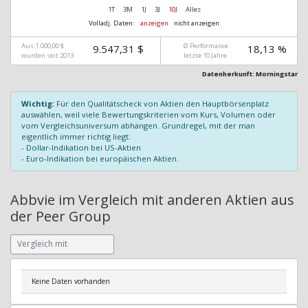
1T
3M
1J
3J
10J
Alles
Volladj. Daten:
anzeigen
nicht anzeigen
Aus 1.000,00 $
Ø Performance
9.547,31 $
18,13 %
wurden seit 2013
letzte 10 Jahre
Datenherkunft: Morningstar
Wichtig:
Für den Qualitätscheck von Aktien den Hauptbörsenplatz
auswählen, weil viele Bewertungskriterien vom Kurs, Volumen oder
vom Vergleichsuniversum abhängen. Grundregel, mit der man
eigentlich immer richtig liegt:
- Dollar-Indikation bei US-Aktien
- Euro-Indikation bei europäischen Aktien.
Abbvie im Vergleich mit anderen Aktien aus
der Peer Group
Keine Daten vorhanden