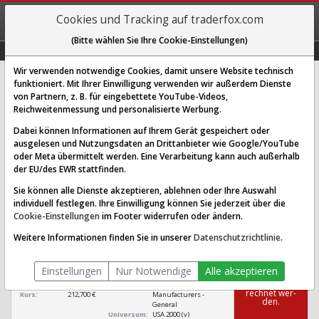
REGIS-
Cookies und Tracking auf traderfox.com
TRIEREN
(Bitte wählen Sie Ihre Cookie-Einstellungen)
Graphs
Explorer
Sector
Scan
Visual
Historie
Macro
Wir verwenden notwendige Cookies, damit unsere Website technisch
funktioniert. Mit Ihrer Einwilligung verwenden wir außerdem Dienste
von Partnern, z. B. für eingebettete YouTube-Videos,
Abbvie Aktie: Realtime-Kurs &
Reichweitenmessung und personalisierte Werbung.
Analyse (A1J84E | ABBV)
Dabei können Informationen auf Ihrem Gerät gespeichert oder
ausgelesen und Nutzungsdaten an Drittanbieter wie Google/YouTube
oder Meta übermittelt werden. Eine Verarbeitung kann auch außerhalb
SCORING SYSTEMS:
der EU/des EWR stattfinden.
Qualitäts-Check
Dividenden-Check
Wachstums-Check
Sie können alle Dienste akzeptieren, ablehnen oder Ihre Auswahl
individuell festlegen. Ihre Einwilligung können Sie jederzeit über die
Robustheits-Check
Cookie-Einstellungen
im Footer widerrufen oder ändern.
Qualitäts-Check:
Ist die Aktie zum Investieren
Infos zum Score
Weitere Informationen finden Sie in unserer
Datenschutzrichtlinie
.
geeignet?
Abbvie
Einstellungen
Nur Notwendige
Alle akzeptieren
[ABBV A1J84E US00287Y1091]
Das Ra­ting
konn­te nicht be­
Börsenwert:
434,763 Mrd. $
Sektor:
Healthcare / Drug
rech­net wer­
Kurs:
212,700 €
Manufacturers -
den.
General
Universum:
USA 2000 (v)