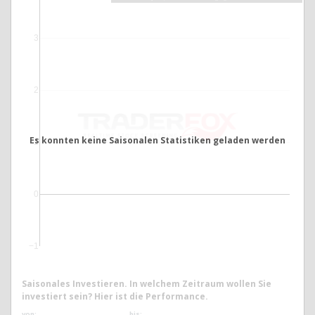
3
2
Es konnten keine Saisonalen Statistiken geladen werden
1
0
−1
Saisonales Investieren. In welchem Zeitraum wollen Sie
investiert sein? Hier ist die Performance.
von:
bis: