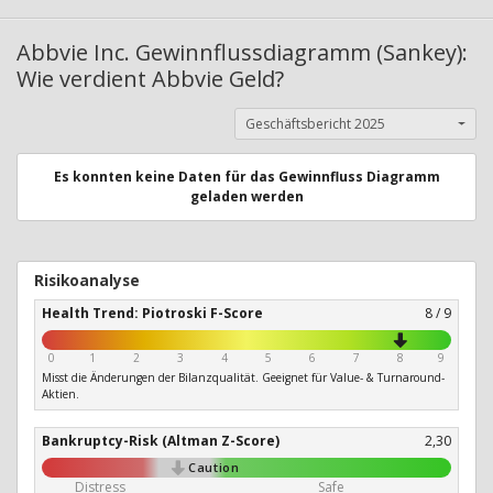
Abbvie Inc. Gewinnflussdiagramm (Sankey):
Wie verdient Abbvie Geld?
Geschäftsbericht 2025
Es konnten keine Daten für das Gewinnfluss Diagramm
geladen werden
Risikoanalyse
Health Trend: Piotroski F-Score
8 / 9
0
1
2
3
4
5
6
7
8
9
Misst die Änderungen der Bilanzqualität. Geeignet für Value- & Turnaround-
Aktien.
Bankruptcy-Risk (Altman Z-Score)
2,30
Caution
Distress
Safe