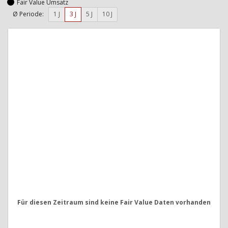
Fair Value Umsatz
Ø Periode:
1 J
3 J
5 J
10 J
Für diesen Zeitraum sind keine Fair Value Daten vorhanden