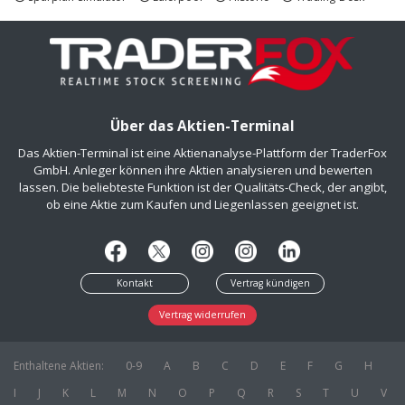
Über das Aktien-Terminal
Das Aktien-Terminal ist eine Aktienanalyse-Plattform der TraderFox
GmbH. Anleger können ihre Aktien analysieren und bewerten
lassen. Die beliebteste Funktion ist der Qualitäts-Check, der angibt,
ob eine Aktie zum Kaufen und Liegenlassen geeignet ist.
Kontakt
Vertrag kündigen
Vertrag widerrufen
Enthaltene Aktien:
0-9
A
B
C
D
E
F
G
H
I
J
K
L
M
N
O
P
Q
R
S
T
U
V