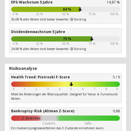
EPS-Wachstum 5 Jahre
14,87 %
64 %
0 %
25 %
50 %
75 %
100 %
36,08 % aller Aktien sind besser bewertet.
Ranking
Dividendenwachstum 5 Jahre
75 %
0 %
25 %
50 %
75 %
100 %
24,98 % aller Aktien sind besser bewertet.
Ranking
Risikoanalyse
Health Trend: Piotroski F-Score
5 / 9
0
1
2
3
4
5
6
7
8
9
Misst die Änderungen der Bilanzqualität. Geeignet für Value- & Turnaround-
Aktien.
Bankruptcy-Risk (Altman Z-Score)
0,68
Distress
Caution
Safe
Ein Insolvenzprognoseverfahren das 3 Zustände einnehmen kann.