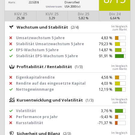
Kurs:
22,520 $
Diversified
Universum:
USA 2000 (v)
KGV.25
KUV.25
Div.25
Div.24
25,38
3,29
5,82 %
6,64 %
Wachstum und Stabilität
(2/4)
Im Vergleich
zum Markt
Umsatzwachstum 5 Jahre
4,83 %
Stabilität Umsatzwachstum 5 Jahre
79,23 %
EPS-Wachstum 5 Jahre
14,87 %
Stabilität EPS-Wachstum 5 Jahre
91,91 %
Profitabilität / Rentabilität
(1/3)
Im Vergleich
zum Markt
Eigenkapitalrendite
4,58 %
Rendite auf das eingesetzte Kapital
4,03 %
Nettogewinnmarge
12,19 %
Kursentwicklung und Volatilität
(1/3)
Im Vergleich
zum Markt
Volatilität
3,76 %
Performance pro Jahr
-9,43 %
Kursstabilität
-71,37 %
Sicherheit und Bilanz
(2/3)
Im Vergleich