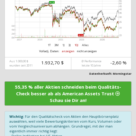
1T
3M
1J
3J
10J
Alles
Volladj. Daten:
anzeigen
nicht anzeigen
Aus 1.000,00 $
Ø Performance
1.932,70 $
-2,60 %
wurden seit 2011
letzte 10 Jahre
Datenherkunft: Morningstar
55,35 % aller Aktien schneiden beim Qualitäts-
Check besser ab als American Assets Trust
Schau sie Dir an!
Wichtig:
Für den Qualitätscheck von Aktien den Hauptbörsenplatz
auswählen, weil viele Bewertungskriterien vom Kurs, Volumen oder
vom Vergleichsuniversum abhängen. Grundregel, mit der man
eigentlich immer richtig liegt:
- Dollar-Indikation bei US-Aktien