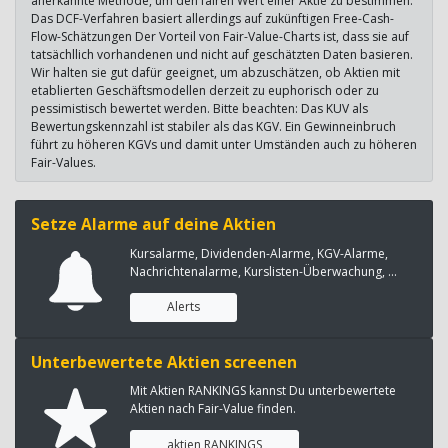
anerkannte Methode, um den fairen Wert einer Aktie zu bestimmen.
Das DCF-Verfahren basiert allerdings auf zukünftigen Free-Cash-
Flow-Schätzungen Der Vorteil von Fair-Value-Charts ist, dass sie auf
tatsächllich vorhandenen und nicht auf geschätzten Daten basieren.
Wir halten sie gut dafür geeignet, um abzuschätzen, ob Aktien mit
etablierten Geschäftsmodellen derzeit zu euphorisch oder zu
pessimistisch bewertet werden. Bitte beachten: Das KUV als
Bewertungskennzahl ist stabiler als das KGV. Ein Gewinneinbruch
führt zu höheren KGVs und damit unter Umständen auch zu höheren
Fair-Values.
Setze Alarme auf deine Aktien
Kursalarme, Dividenden-Alarme, KGV-Alarme,
Nachrichtenalarme, Kurslisten-Überwachung, ...
Alerts
Unterbewertete Aktien screenen
Mit Aktien RANKINGS kannst Du unterbewertete
Aktien nach Fair-Value finden.
aktien RANKINGS