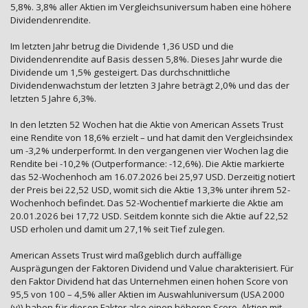
5,8%. 3,8% aller Aktien im Vergleichsuniversum haben eine höhere
Dividendenrendite.
Im letzten Jahr betrug die Dividende 1,36 USD und die
Dividendenrendite auf Basis dessen 5,8%. Dieses Jahr wurde die
Dividende um 1,5% gesteigert. Das durchschnittliche
Dividendenwachstum der letzten 3 Jahre beträgt 2,0% und das der
letzten 5 Jahre 6,3%.
In den letzten 52 Wochen hat die Aktie von American Assets Trust
eine Rendite von 18,6% erzielt – und hat damit den Vergleichsindex
um -3,2% underperformt. In den vergangenen vier Wochen lag die
Rendite bei -10,2% (Outperformance: -12,6%). Die Aktie markierte
das 52-Wochenhoch am 16.07.2026 bei 25,97 USD. Derzeitig notiert
der Preis bei 22,52 USD, womit sich die Aktie 13,3% unter ihrem 52-
Wochenhoch befindet. Das 52-Wochentief markierte die Aktie am
20.01.2026 bei 17,72 USD. Seitdem konnte sich die Aktie auf 22,52
USD erholen und damit um 27,1% seit Tief zulegen.
American Assets Trust wird maßgeblich durch auffällige
Ausprägungen der Faktoren Dividend und Value charakterisiert. Für
den Faktor Dividend hat das Unternehmen einen hohen Score von
95,5 von 100 – 4,5% aller Aktien im Auswahluniversum (USA 2000
(v)) haben für diesen Faktor also einen höheren Score. Aktien mit