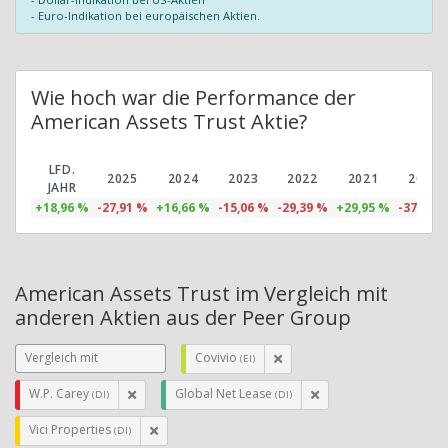
- Euro-Indikation bei europäischen Aktien.
Wie hoch war die Performance der
American Assets Trust Aktie?
LFD.
2025
2024
2023
2022
2021
2020
JAHR
+18,96 %
-27,91 %
+16,66 %
-15,06 %
-29,39 %
+29,95 %
-37,08 
American Assets Trust im Vergleich mit
anderen Aktien aus der Peer Group
Covivio
(EI)
W.P. Carey
Global Net Lease
(DI)
(DI)
Vici Properties
(DI)