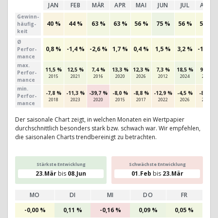
JAN
FEB
MÄR
APR
MAI
JUN
JUL
AUG
Gewinn­
40 %
44 %
63 %
63 %
56 %
75 %
56 %
53 %
häufig­
keit
Ø
0,8 %
-1,4 %
-2,6 %
1,7 %
0,4 %
1,5 %
3,2 %
-1,0 %
Perfor­
mance
max.
11,5 %
12,5 %
7,4 %
13,3 %
12,3 %
7,3 %
18,5 %
9,8 %
Per­for­
2015
2021
2016
2020
2026
2012
2024
2025
mance
min.
-7,8 %
-11,3 %
-39,7 %
-8,0 %
-8,8 %
-12,9 %
-4,5 %
-8,6 %
Per­for­
2018
2023
2020
2015
2017
2022
2026
2013
mance
Der saisonale Chart zeigt, in welchen Monaten ein Wertpapier
durchschnittlich besonders stark bzw. schwach war. Wir empfehlen,
die saisonalen Charts trendbereinigt zu betrachten.
Stärkste Entwicklung
Schwächste Entwicklung
23.Mär
bis
08.Jun
01.Feb
bis
23.Mär
MO
DI
MI
DO
FR
-0,00 %
0,11 %
-0,16 %
0,09 %
0,05 %