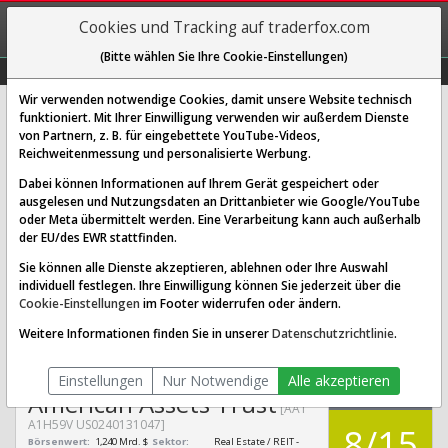
REGIS-
Cookies und Tracking auf traderfox.com
TRIEREN
(Bitte wählen Sie Ihre Cookie-Einstellungen)
Graphs
Explorer
Sector
Scan
Visual
Historie
Macro
Wir verwenden notwendige Cookies, damit unsere Website technisch
funktioniert. Mit Ihrer Einwilligung verwenden wir außerdem Dienste
von Partnern, z. B. für eingebettete YouTube-Videos,
American Assets Trust Aktie:
Reichweitenmessung und personalisierte Werbung.
Realtime-Kurs & Analyse (A1H59V
Dabei können Informationen auf Ihrem Gerät gespeichert oder
| AAT)
ausgelesen und Nutzungsdaten an Drittanbieter wie Google/YouTube
oder Meta übermittelt werden. Eine Verarbeitung kann auch außerhalb
der EU/des EWR stattfinden.
SCORING SYSTEMS:
Sie können alle Dienste akzeptieren, ablehnen oder Ihre Auswahl
individuell festlegen. Ihre Einwilligung können Sie jederzeit über die
Qualitäts-Check
Dividenden-Check
Wachstums-Check
Cookie-Einstellungen
im Footer widerrufen oder ändern.
Robustheits-Check
Weitere Informationen finden Sie in unserer
Datenschutzrichtlinie
.
Qualitäts-Check:
Ist die Aktie zum Investieren
Infos zum Score
geeignet?
Einstellungen
Nur Notwendige
Alle akzeptieren
QUALITÄTS-
American Assets Trust
CHECK
[AAT
A1H59V US0240131047]
8/15
Börsenwert:
1,240 Mrd. $
Sektor:
Real Estate / REIT -