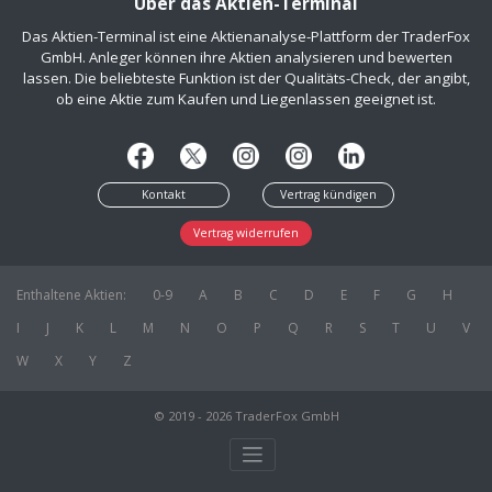
Über das Aktien-Terminal
Das Aktien-Terminal ist eine Aktienanalyse-Plattform der TraderFox
GmbH. Anleger können ihre Aktien analysieren und bewerten
lassen. Die beliebteste Funktion ist der Qualitäts-Check, der angibt,
ob eine Aktie zum Kaufen und Liegenlassen geeignet ist.
Kontakt
Vertrag kündigen
Vertrag widerrufen
Enthaltene Aktien:
0-9
A
B
C
D
E
F
G
H
I
J
K
L
M
N
O
P
Q
R
S
T
U
V
W
X
Y
Z
© 2019 - 2026 TraderFox GmbH