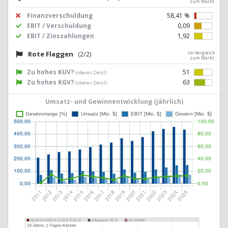
zum Markt
Finanzverschuldung
58,41 %
EBIT / Verschuldung
0,09
EBIT / Zinszahlungen
1,92
Rote Flaggen
(2/2)
Im Vergleich
zum Markt
Zu hohes KUV?
51
(oberes Dezil)
Zu hohes KGV?
63
(oberes Dezil)
Umsatz- und Gewinnentwicklung (jährlich)