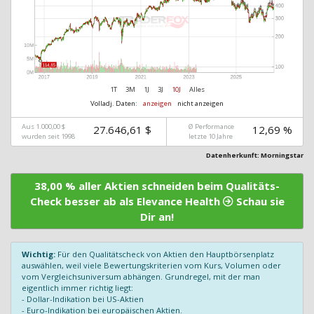
1T
3M
1J
3J
10J
Alles
Volladj. Daten:
anzeigen
nicht anzeigen
Aus 1.000,00 $
Ø Performance
27.646,61 $
12,69 %
wurden seit 1998
letzte 10 Jahre
Datenherkunft: Morningstar
38,00 % aller Aktien schneiden beim Qualitäts-
Check besser ab als Elevance Health
Schau sie
Dir an!
Wichtig:
Für den Qualitätscheck von Aktien den Hauptbörsenplatz
auswählen, weil viele Bewertungskriterien vom Kurs, Volumen oder
vom Vergleichsuniversum abhängen. Grundregel, mit der man
eigentlich immer richtig liegt:
- Dollar-Indikation bei US-Aktien
- Euro-Indikation bei europäischen Aktien.