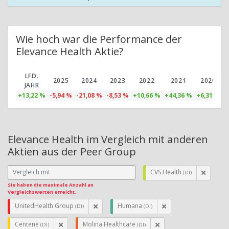
Wie hoch war die Performance der
Elevance Health Aktie?
LFD.
2025
2024
2023
2022
2021
2020
JAHR
+13,22 %
-5,94 %
-21,08 %
-8,53 %
+10,66 %
+44,36 %
+6,31 %
+
Elevance Health im Vergleich mit anderen
Aktien aus der Peer Group
CVS Health
(DI)
Sie haben die maximale Anzahl an
Vergleichswerten erreicht.
UnitedHealth Group
Humana
(DI)
(DI)
Centene
Molina Healthcare
(DI)
(DI)