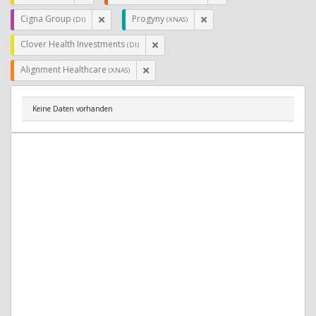
Cigna Group
Progyny
(DI)
(XNAS)
Clover Health Investments
(DI)
Alignment Healthcare
(XNAS)
Keine Daten vorhanden