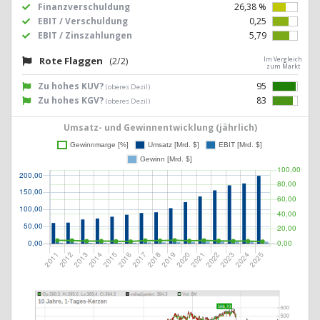
Finanzverschuldung
26,38 %
EBIT / Verschuldung
0,25
EBIT / Zinszahlungen
5,79
Rote Flaggen
(2/2)
Im Vergleich
zum Markt
Zu hohes KUV?
95
(oberes Dezil)
Zu hohes KGV?
83
(oberes Dezil)
Umsatz- und Gewinnentwicklung (jährlich)