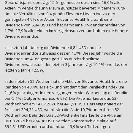
Geschäftsjahres beträgt 15,6 - gemessen daran sind 16,6% aller
Aktien im Vergleichsuniversum günstiger bewertet. Mit einem Kurs-
Umsatz-Verhältnis von 0,4 gehört Elevance Health Inc. zu den
günstigsten 4,9% der Aktien. Elevance Health Inc. zahlt eine
Dividende von 6,84 USD und hat damit eine Dividendenrendite von
1,7%. 27,9% aller Aktien im Vergleichsuniversum haben eine höhere
Dividendenrendite.
Im letzten Jahr betrug die Dividende 6,84 USD und die
Dividendenrendite auf Basis dessen 1,7%. Dieses Jahr wurde die
Dividende um 4,9% gesteigert. Das durchschnittliche
Dividendenwachstum der letzten 3 Jahre beträgt 10,1% und das der
letzten 5 Jahre 12,5%.
In den letzten 52 Wochen hat die Aktie von Elevance Health Inc. eine
Rendite von 43,4% erzielt – und hat damit den Vergleichsindex um
21,6% geschlagen. In den vergangenen vier Wochen lag die Rendite
bei -5,1% (Outperformance: -6,9%). Die Aktie markierte das 52-
Wochenhoch am 14.07.2026 bei 441,51 USD. Derzeitig notiert der
Preis bei 394,31 USD, womit sich die Aktie 10,7% unter ihrem 52-
Wochenhoch befindet. Das 52-Wochentief markierte die Aktie am
06.08.2025 bei 274,08 USD. Seitdem konnte sich die Aktie auf
394,31 USD erholen und damit um 43,9% seit Tief zulegen.