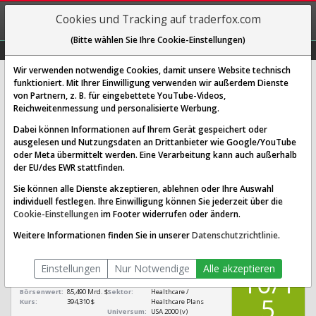
REGIS-
Cookies und Tracking auf traderfox.com
TRIEREN
(Bitte wählen Sie Ihre Cookie-Einstellungen)
Graphs
Explorer
Sector
Scan
Visual
Historie
Macro
Wir verwenden notwendige Cookies, damit unsere Website technisch
funktioniert. Mit Ihrer Einwilligung verwenden wir außerdem Dienste
von Partnern, z. B. für eingebettete YouTube-Videos,
Elevance Health Aktie: Realtime-
Reichweitenmessung und personalisierte Werbung.
Kurs & Analyse (A12FMV | ANTM)
Dabei können Informationen auf Ihrem Gerät gespeichert oder
ausgelesen und Nutzungsdaten an Drittanbieter wie Google/YouTube
oder Meta übermittelt werden. Eine Verarbeitung kann auch außerhalb
SCORING SYSTEMS:
der EU/des EWR stattfinden.
Qualitäts-Check
Dividenden-Check
Wachstums-Check
Sie können alle Dienste akzeptieren, ablehnen oder Ihre Auswahl
individuell festlegen. Ihre Einwilligung können Sie jederzeit über die
Robustheits-Check
Cookie-Einstellungen
im Footer widerrufen oder ändern.
Qualitäts-Check:
Ist die Aktie zum Investieren
Infos zum Score
Weitere Informationen finden Sie in unserer
Datenschutzrichtlinie
.
geeignet?
QUALITÄTS-
Elevance Health
CHECK
Einstellungen
Nur Notwendige
Alle akzeptieren
[ANTM A12FMV
10/1
US0367521038]
Börsenwert:
85,490 Mrd. $
Sektor:
Healthcare /
5
Kurs:
394,310 $
Healthcare Plans
Universum:
USA 2000 (v)