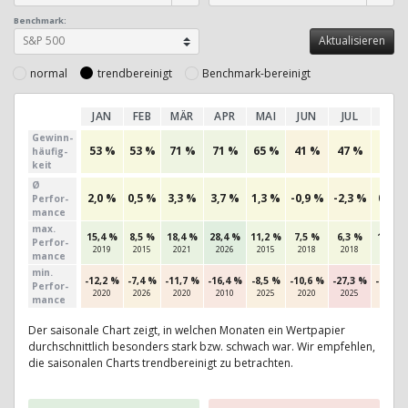
Benchmark:
normal
trendbereinigt
Benchmark-bereinigt
JAN
FEB
MÄR
APR
MAI
JUN
JUL
AUG
Gewinn­
53 %
53 %
71 %
71 %
65 %
41 %
47 %
50 %
häufig­
keit
Ø
2,0 %
0,5 %
3,3 %
3,7 %
1,3 %
-0,9 %
-2,3 %
0,5 %
Perfor­
mance
max.
15,4 %
8,5 %
18,4 %
28,4 %
11,2 %
7,5 %
6,3 %
12,6 %
Per­for­
2019
2015
2021
2026
2015
2018
2018
2025
mance
min.
-12,2 %
-7,4 %
-11,7 %
-16,4 %
-8,5 %
-10,6 %
-27,3 %
-11,2 
Per­for­
2020
2026
2020
2010
2025
2020
2025
2019
mance
Der saisonale Chart zeigt, in welchen Monaten ein Wertpapier
durchschnittlich besonders stark bzw. schwach war. Wir empfehlen,
die saisonalen Charts trendbereinigt zu betrachten.