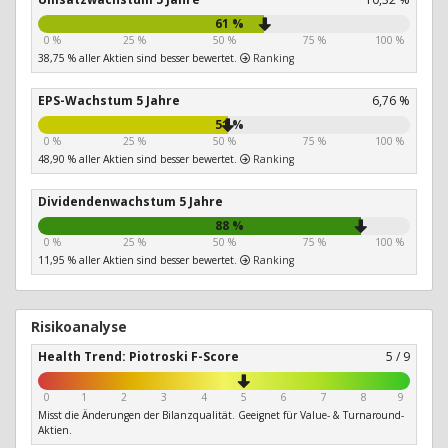
61 %
0 %
25 %
50 %
75 %
100 %
38,75 % aller Aktien sind besser bewertet.
Ranking
EPS-Wachstum 5 Jahre
6,76 %
51 %
0 %
25 %
50 %
75 %
100 %
48,90 % aller Aktien sind besser bewertet.
Ranking
Dividendenwachstum 5 Jahre
88 %
0 %
25 %
50 %
75 %
100 %
11,95 % aller Aktien sind besser bewertet.
Ranking
Risikoanalyse
Health Trend: Piotroski F-Score
5 / 9
0
1
2
3
4
5
6
7
8
9
Misst die Änderungen der Bilanzqualität. Geeignet für Value- & Turnaround-
Aktien.