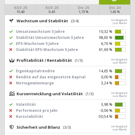
KGV.25
KUV.25
Div.25
Div.24
15,60
0,43
1,73 %
1,65 %
Wachstum und Stabilität
(3/4)
Im Vergleich
zum Markt
Umsatzwachstum 5 Jahre
10,32 %
Stabilität Umsatzwachstum 5 Jahre
98,65 %
EPS-Wachstum 5 Jahre
6,76 %
Stabilität EPS-Wachstum 5 Jahre
61,69 %
Profitabilität / Rentabilität
(1/3)
Im Vergleich
zum Markt
Eigenkapitalrendite
14,65 %
Rendite auf das eingesetzte Kapital
0,00 %
Nettogewinnmarge
3,24 %
Kursentwicklung und Volatilität
(1/3)
Im Vergleich
zum Markt
Volatilität
3,98 %
Performance pro Jahr
-0,06 %
Kursstabilität
-50,54 %
Sicherheit und Bilanz
(3/3)
Im Vergleich
zum Markt