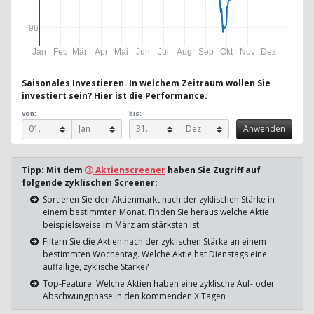
96
Jan
Feb
Mär
Apr
Mai
Jun
Jul
Aug
Sep
Okt
Nov
Dez
Saisonales Investieren. In welchem Zeitraum wollen Sie
investiert sein? Hier ist die Performance.
von:
bis:
Tipp: Mit dem
Aktienscreener
haben Sie Zugriff auf
folgende zyklischen Screener:
Sortieren Sie den Aktienmarkt nach der zyklischen Stärke in
einem bestimmten Monat. Finden Sie heraus welche Aktie
beispielsweise im März am stärksten ist.
Filtern Sie die Aktien nach der zyklischen Stärke an einem
bestimmten Wochentag. Welche Aktie hat Dienstags eine
auffällige, zyklische Stärke?
Top-Feature: Welche Aktien haben eine zyklische Auf- oder
Abschwungphase in den kommenden X Tagen