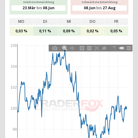
Stärkste Entwicklung
Schwächste Entwicklung
23.Mär
bis
08.Jun
08.Jun
bis
27.Aug
MO
DI
MI
DO
FR
0,03 %
0,11 %
0,09 %
0,02 %
0,05 %
106
104
102
100
98