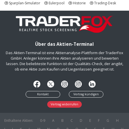
Sparplan-Simulator
Eulerpool
Historie
Trading-Desk
Über das Aktien-Terminal
Das Aktien-Terminal ist eine Aktienanalyse-Plattform der TraderFox
GmbH. Anleger können ihre Aktien analysieren und bewerten
lassen. Die beliebteste Funktion ist der Qualitäts-Check, der angibt,
ob eine Aktie zum Kaufen und Liegenlassen geeignet ist.
Kontakt
Vertrag kündigen
Vertrag widerrufen
Enthaltene Aktien:
0-9
A
B
C
D
E
F
G
H