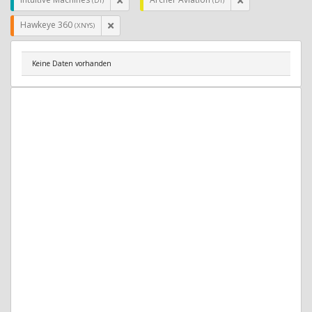
(DI)
(DI)
Hawkeye 360
(XNYS)
Keine Daten vorhanden