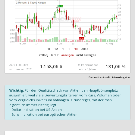
1T
3M
1J
3J
10J
Alles
Volladj. Daten:
anzeigen
nicht anzeigen
Aus 1.000,00 $
Ø Performance
1.158,06 $
131,06 %
wurden seit 2026
letzte 0 Jahre
Datenherkunft: Morningstar
Wichtig:
Für den Qualitätscheck von Aktien den Hauptbörsenplatz
auswählen, weil viele Bewertungskriterien vom Kurs, Volumen oder
vom Vergleichsuniversum abhängen. Grundregel, mit der man
eigentlich immer richtig liegt:
- Dollar-Indikation bei US-Aktien
- Euro-Indikation bei europäischen Aktien.