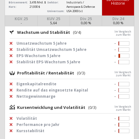
Börsenwert:
3,418 Mrd. $
Sektor:
Industrials /
His­to­rie
Kurs:
21,930 $
Aerospace & Defense
Universum:
USA 2000 (v)
KGV.25
KUV.25
Div.25
Div.24
-
5,64
0,00 %
0,00 %
Wachstum und Stabilität
(0/4)
Im Vergleich
zum Markt
Umsatzwachstum 5 Jahre
-
Stabilität Umsatzwachstum 5 Jahre
-
EPS-Wachstum 5 Jahre
-
Stabilität EPS-Wachstum 5 Jahre
-
Profitabilität / Rentabilität
(0/3)
Im Vergleich
zum Markt
Eigenkapitalrendite
-
Rendite auf das eingesetzte Kapital
-
Nettogewinnmarge
-
Kursentwicklung und Volatilität
(0/3)
Im Vergleich
zum Markt
Volatilität
-
Performance pro Jahr
-
Kursstabilität
-