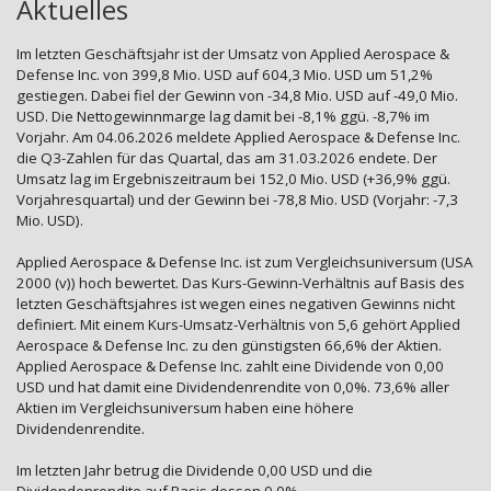
Aktuelles
Im letzten Geschäftsjahr ist der Umsatz von Applied Aerospace &
Defense Inc. von 399,8 Mio. USD auf 604,3 Mio. USD um 51,2%
gestiegen. Dabei fiel der Gewinn von -34,8 Mio. USD auf -49,0 Mio.
USD. Die Nettogewinnmarge lag damit bei -8,1% ggü. -8,7% im
Vorjahr. Am 04.06.2026 meldete Applied Aerospace & Defense Inc.
die Q3-Zahlen für das Quartal, das am 31.03.2026 endete. Der
Umsatz lag im Ergebniszeitraum bei 152,0 Mio. USD (+36,9% ggü.
Vorjahresquartal) und der Gewinn bei -78,8 Mio. USD (Vorjahr: -7,3
Mio. USD).
Applied Aerospace & Defense Inc. ist zum Vergleichsuniversum (USA
2000 (v)) hoch bewertet. Das Kurs-Gewinn-Verhältnis auf Basis des
letzten Geschäftsjahres ist wegen eines negativen Gewinns nicht
definiert. Mit einem Kurs-Umsatz-Verhältnis von 5,6 gehört Applied
Aerospace & Defense Inc. zu den günstigsten 66,6% der Aktien.
Applied Aerospace & Defense Inc. zahlt eine Dividende von 0,00
USD und hat damit eine Dividendenrendite von 0,0%. 73,6% aller
Aktien im Vergleichsuniversum haben eine höhere
Dividendenrendite.
Im letzten Jahr betrug die Dividende 0,00 USD und die