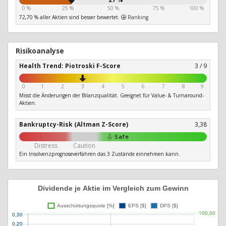
0 %
25 %
50 %
75 %
100 %
72,70 % aller Aktien sind besser bewertet.
Ranking
Risikoanalyse
Health Trend: Piotroski F-Score
3 / 9
0
1
2
3
4
5
6
7
8
9
Misst die Änderungen der Bilanzqualität. Geeignet für Value- & Turnaround-
Aktien.
Bankruptcy-Risk (Altman Z-Score)
3,38
Safe
Distress
Caution
Ein Insolvenzprognoseverfahren das 3 Zustände einnehmen kann.