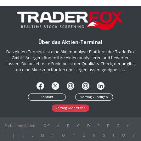
Über das Aktien-Terminal
Das Aktien-Terminal ist eine Aktienanalyse-Plattform der TraderFox
GmbH. Anleger können ihre Aktien analysieren und bewerten
lassen. Die beliebteste Funktion ist der Qualitäts-Check, der angibt,
ob eine Aktie zum Kaufen und Liegenlassen geeignet ist.
Kontakt
Vertrag kündigen
Vertrag widerrufen
Enthaltene Aktien:
0-9
A
B
C
D
E
F
G
H
I
J
K
L
M
N
O
P
Q
R
S
T
U
V