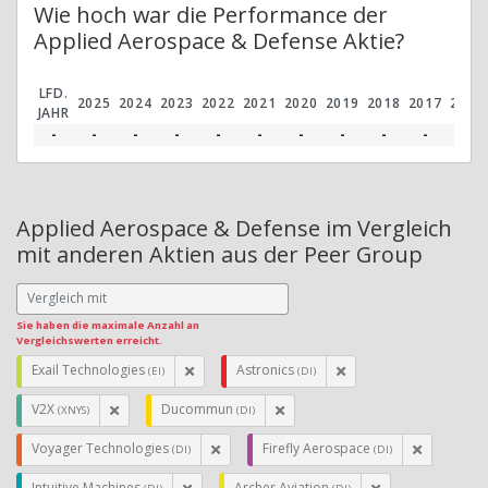
Wie hoch war die Performance der
Applied Aerospace & Defense Aktie?
LFD.
2025
2024
2023
2022
2021
2020
2019
2018
2017
2016
JAHR
-
-
-
-
-
-
-
-
-
-
-
Applied Aerospace & Defense im Vergleich
mit anderen Aktien aus der Peer Group
Sie haben die maximale Anzahl an
Vergleichswerten erreicht.
Exail Technologies
Astronics
(EI)
(DI)
V2X
Ducommun
(XNYS)
(DI)
Voyager Technologies
Firefly Aerospace
(DI)
(DI)
Intuitive Machines
Archer Aviation