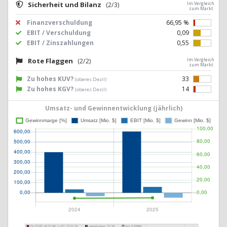
Sicherheit und Bilanz
(2/3)
Im Vergleich
zum Markt
Finanzverschuldung
66,95 %
EBIT / Verschuldung
0,09
EBIT / Zinszahlungen
0,55
Rote Flaggen
(2/2)
Im Vergleich
zum Markt
Zu hohes KUV?
33
(oberes Dezil)
Zu hohes KGV?
14
(oberes Dezil)
Umsatz- und Gewinnentwicklung (jährlich)