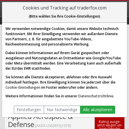
REGIS-
Cookies und Tracking auf traderfox.com
TRIEREN
(Bitte wählen Sie Ihre Cookie-Einstellungen)
Graphs
Explorer
Sector
Scan
Visual
Historie
Macro
Wir verwenden notwendige Cookies, damit unsere Website technisch
funktioniert. Mit Ihrer Einwilligung verwenden wir außerdem Dienste
von Partnern, z. B. für eingebettete YouTube-Videos,
Applied Aerospace & Defense
Reichweitenmessung und personalisierte Werbung.
Aktie: Realtime-Kurs & Analyse
Dabei können Informationen auf Ihrem Gerät gespeichert oder
(AADX)
ausgelesen und Nutzungsdaten an Drittanbieter wie Google/YouTube
oder Meta übermittelt werden. Eine Verarbeitung kann auch außerhalb
der EU/des EWR stattfinden.
SCORING SYSTEMS:
Sie können alle Dienste akzeptieren, ablehnen oder Ihre Auswahl
individuell festlegen. Ihre Einwilligung können Sie jederzeit über die
Qualitäts-Check
Dividenden-Check
Wachstums-Check
Cookie-Einstellungen
im Footer widerrufen oder ändern.
Robustheits-Check
Weitere Informationen finden Sie in unserer
Datenschutzrichtlinie
.
Qualitäts-Check:
Ist die Aktie zum Investieren
Infos zum Score
geeignet?
Einstellungen
Nur Notwendige
Alle akzeptieren
Applied Aerospace &
Ra­ting aus­ge­
Defense
setzt we­gen un­
[AADX US03815J1079]
zu­rei­chen­der