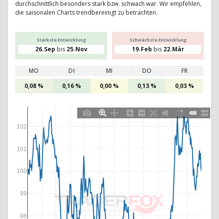
durchschnittlich besonders stark bzw. schwach war. Wir empfehlen,
die saisonalen Charts trendbereinigt zu betrachten.
Stärkste Entwicklung
Schwächste Entwicklung
26.Sep
bis
25.Nov
19.Feb
bis
22.Mär
MO
DI
MI
DO
FR
0,08 %
0,16 %
0,00 %
0,13 %
0,03 %
102
101
100
99
98