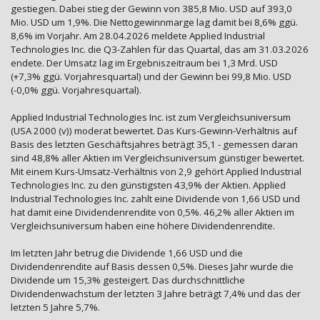
gestiegen. Dabei stieg der Gewinn von 385,8 Mio. USD auf 393,0
Mio. USD um 1,9%. Die Nettogewinnmarge lag damit bei 8,6% ggü.
8,6% im Vorjahr. Am 28.04.2026 meldete Applied Industrial
Technologies Inc. die Q3-Zahlen für das Quartal, das am 31.03.2026
endete. Der Umsatz lag im Ergebniszeitraum bei 1,3 Mrd. USD
(+7,3% ggü. Vorjahresquartal) und der Gewinn bei 99,8 Mio. USD
(-0,0% ggü. Vorjahresquartal).
Applied Industrial Technologies Inc. ist zum Vergleichsuniversum
(USA 2000 (v)) moderat bewertet. Das Kurs-Gewinn-Verhältnis auf
Basis des letzten Geschäftsjahres beträgt 35,1 - gemessen daran
sind 48,8% aller Aktien im Vergleichsuniversum günstiger bewertet.
Mit einem Kurs-Umsatz-Verhältnis von 2,9 gehört Applied Industrial
Technologies Inc. zu den günstigsten 43,9% der Aktien. Applied
Industrial Technologies Inc. zahlt eine Dividende von 1,66 USD und
hat damit eine Dividendenrendite von 0,5%. 46,2% aller Aktien im
Vergleichsuniversum haben eine höhere Dividendenrendite.
Im letzten Jahr betrug die Dividende 1,66 USD und die
Dividendenrendite auf Basis dessen 0,5%. Dieses Jahr wurde die
Dividende um 15,3% gesteigert. Das durchschnittliche
Dividendenwachstum der letzten 3 Jahre beträgt 7,4% und das der
letzten 5 Jahre 5,7%.