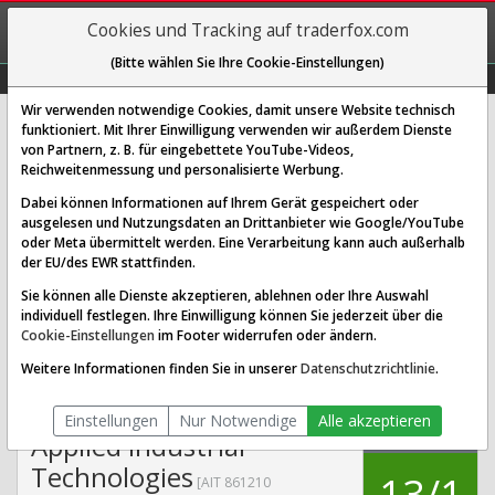
REGIS-
Cookies und Tracking auf traderfox.com
TRIEREN
(Bitte wählen Sie Ihre Cookie-Einstellungen)
Graphs
Explorer
Sector
Scan
Visual
Historie
Macro
Wir verwenden notwendige Cookies, damit unsere Website technisch
funktioniert. Mit Ihrer Einwilligung verwenden wir außerdem Dienste
von Partnern, z. B. für eingebettete YouTube-Videos,
Applied Industrial Technologies
Reichweitenmessung und personalisierte Werbung.
Aktie: Realtime-Kurs & Analyse
Dabei können Informationen auf Ihrem Gerät gespeichert oder
(861210 | AIT)
ausgelesen und Nutzungsdaten an Drittanbieter wie Google/YouTube
oder Meta übermittelt werden. Eine Verarbeitung kann auch außerhalb
der EU/des EWR stattfinden.
SCORING SYSTEMS:
Sie können alle Dienste akzeptieren, ablehnen oder Ihre Auswahl
individuell festlegen. Ihre Einwilligung können Sie jederzeit über die
Qualitäts-Check
Dividenden-Check
Wachstums-Check
Cookie-Einstellungen
im Footer widerrufen oder ändern.
Robustheits-Check
Weitere Informationen finden Sie in unserer
Datenschutzrichtlinie
.
Qualitäts-Check:
Ist die Aktie zum Investieren
Infos zum Score
geeignet?
Einstellungen
Nur Notwendige
Alle akzeptieren
QUALITÄTS-
Applied Industrial
CHECK
Technologies
13/1
[AIT 861210