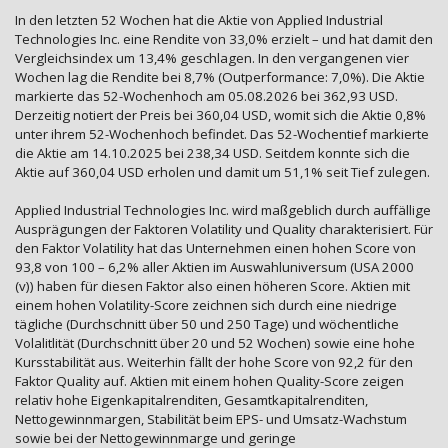
In den letzten 52 Wochen hat die Aktie von Applied Industrial
Technologies Inc. eine Rendite von 33,0% erzielt – und hat damit den
Vergleichsindex um 13,4% geschlagen. In den vergangenen vier
Wochen lag die Rendite bei 8,7% (Outperformance: 7,0%). Die Aktie
markierte das 52-Wochenhoch am 05.08.2026 bei 362,93 USD.
Derzeitig notiert der Preis bei 360,04 USD, womit sich die Aktie 0,8%
unter ihrem 52-Wochenhoch befindet. Das 52-Wochentief markierte
die Aktie am 14.10.2025 bei 238,34 USD. Seitdem konnte sich die
Aktie auf 360,04 USD erholen und damit um 51,1% seit Tief zulegen.
Applied Industrial Technologies Inc. wird maßgeblich durch auffällige
Ausprägungen der Faktoren Volatility und Quality charakterisiert. Für
den Faktor Volatility hat das Unternehmen einen hohen Score von
93,8 von 100 – 6,2% aller Aktien im Auswahluniversum (USA 2000
(v)) haben für diesen Faktor also einen höheren Score. Aktien mit
einem hohen Volatility-Score zeichnen sich durch eine niedrige
tägliche (Durchschnitt über 50 und 250 Tage) und wöchentliche
Volalitlität (Durchschnitt über 20 und 52 Wochen) sowie eine hohe
Kursstabilität aus. Weiterhin fällt der hohe Score von 92,2 für den
Faktor Quality auf. Aktien mit einem hohen Quality-Score zeigen
relativ hohe Eigenkapitalrenditen, Gesamtkapitalrenditen,
Nettogewinnmargen, Stabilität beim EPS- und Umsatz-Wachstum
sowie bei der Nettogewinnmarge und geringe