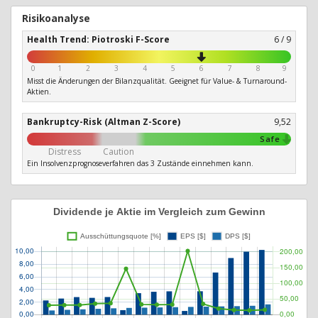
Risikoanalyse
Health Trend: Piotroski F-Score
6 / 9
0
1
2
3
4
5
6
7
8
9
Misst die Änderungen der Bilanzqualität. Geeignet für Value- & Turnaround-
Aktien.
Bankruptcy-Risk (Altman Z-Score)
9,52
Safe
Distress
Caution
Ein Insolvenzprognoseverfahren das 3 Zustände einnehmen kann.