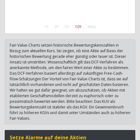
1Y
3Y
5Y
10Y
Alles
Fair-Value-Charts setzen historische Bewertungskennzahlen in
Bezug zum aktuellen Kurs. Sei zeigen, ob eine Aktie auf Basis der
historischen Bewertung gerade eher günstig oder teuer ist. Dieser
Ansatz ist umstritten. Wissenschaftlich gilt das DCF-Verfahren als
anerkannte Methode, um den fairen Wert einer Aktie zu bestimmen.
Das DCF-Verfahren basiert allerdings auf zukünftigen Free-Cash-
Flow-Schätzungen Der Vorteil von Fair-Value-Charts ist, dass sie auf
tatsächllich vorhandenen und nicht auf geschätzten Daten basieren.
Wir halten sie gut dafür geeignet, um abzuschätzen, ob Aktien mit
etablierten Geschäftsmodellen derzeit zu euphorisch oder zu
pessimistisch bewertet werden. Bitte beachten: Das KUV als
Bewertungskennzahl ist stabiler als das KGV. Ein Gewinneinbruch
führt zu höheren KGVs und damit unter Umständen auch zu höheren
Fair-Values.
Setze Alarme auf deine Aktien