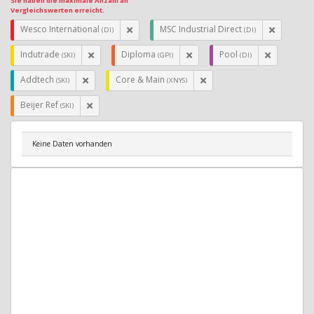
Sie haben die maximale Anzahl an
Vergleichswerten erreicht.
Wesco International
MSC Industrial Direct
(DI)
(DI)
Indutrade
Diploma
Pool
(SKI)
(GPI)
(DI)
Addtech
Core & Main
(SKI)
(XNYS)
Beijer Ref
(SKI)
Keine Daten vorhanden