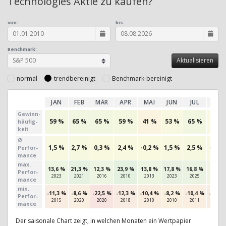
Technologies Aktie zu kaufen?
von:
bis:
Benchmark:
normal
trendbereinigt
Benchmark-bereinigt
JAN
FEB
MÄR
APR
MAI
JUN
JUL
AUG
Gewinn­
59 %
65 %
65 %
59 %
41 %
53 %
65 %
50 %
häufig­
keit
Ø
1,5 %
2,7 %
0,3 %
2,4 %
-0,2 %
1,5 %
2,5 %
-0,4 
Perfor­
mance
max.
13,6 %
21,3 %
12,3 %
23,9 %
13,8 %
17,8 %
16,8 %
9,6 %
Per­for­
2023
2021
2016
2010
2013
2023
2025
2015
mance
min.
-11,3 %
-8,6 %
-22,5 %
-12,3 %
-10,4 %
-8,2 %
-10,4 %
-12,2 
Per­for­
2015
2020
2020
2018
2010
2010
2011
2019
mance
Der saisonale Chart zeigt, in welchen Monaten ein Wertpapier