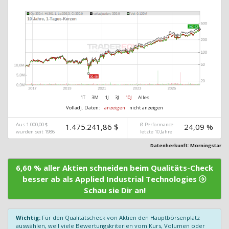
1T
3M
1J
3J
10J
Alles
Volladj. Daten:
anzeigen
nicht anzeigen
Aus 1.000,00 $
Ø Performance
1.475.241,86 $
24,09 %
wurden seit 1986
letzte 10 Jahre
Datenherkunft: Morningstar
6,60 % aller Aktien schneiden beim Qualitäts-Check
besser ab als Applied Industrial Technologies
Schau sie Dir an!
Wichtig:
Für den Qualitätscheck von Aktien den Hauptbörsenplatz
auswählen, weil viele Bewertungskriterien vom Kurs, Volumen oder