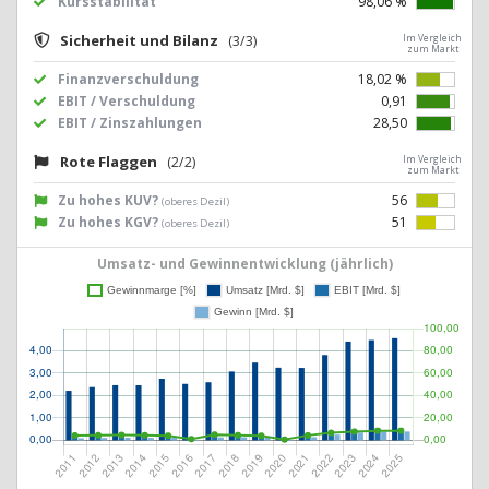
Kursstabilität
98,06 %
Sicherheit und Bilanz
(3/3)
Im Vergleich
zum Markt
Finanzverschuldung
18,02 %
EBIT / Verschuldung
0,91
EBIT / Zinszahlungen
28,50
Rote Flaggen
(2/2)
Im Vergleich
zum Markt
Zu hohes KUV?
56
(oberes Dezil)
Zu hohes KGV?
51
(oberes Dezil)
Umsatz- und Gewinnentwicklung (jährlich)