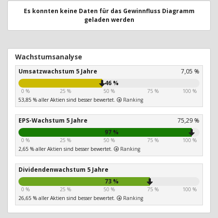
Es konnten keine Daten für das Gewinnfluss Diagramm
geladen werden
Wachstumsanalyse
Umsatzwachstum 5 Jahre
7,05 %
46 %
0 %
25 %
50 %
75 %
100 %
53,85 % aller Aktien sind besser bewertet.
Ranking
EPS-Wachstum 5 Jahre
75,29 %
97 %
0 %
25 %
50 %
75 %
100 %
2,65 % aller Aktien sind besser bewertet.
Ranking
Dividendenwachstum 5 Jahre
73 %
0 %
25 %
50 %
75 %
100 %
26,65 % aller Aktien sind besser bewertet.
Ranking