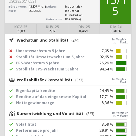
US03820C1053]
5
Börsenwert:
13,307 Mrd. $
Sektor:
Industrials /
Kurs:
360,038 $
Industrial
Distribution
Universum:
USA 2000 (v)
KGV.25
KUV.25
Div.25
Div.24
35,09
2,92
0,46 %
0,40 %
Wachstum und Stabilität
(2/4)
Im Vergleich
zum Markt
Umsatzwachstum 5 Jahre
7,05 %
Stabilität Umsatzwachstum 5 Jahre
92,65 %
EPS-Wachstum 5 Jahre
75,29 %
Stabilität EPS-Wachstum 5 Jahre
94,54 %
Profitabilität / Rentabilität
(3/3)
Im Vergleich
zum Markt
Eigenkapitalrendite
24,45 %
Rendite auf das eingesetzte Kapital
17,71 %
Nettogewinnmarge
8,36 %
Kursentwicklung und Volatilität
(3/3)
Im Vergleich
zum Markt
Volatilität
3,59 %
Performance pro Jahr
29,91 %