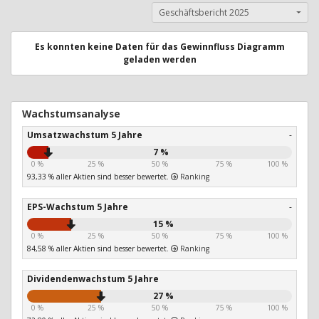
Geschäftsbericht 2025
Es konnten keine Daten für das Gewinnfluss Diagramm
geladen werden
Wachstumsanalyse
Umsatzwachstum 5 Jahre
-
7 %
0 %
25 %
50 %
75 %
100 %
93,33 % aller Aktien sind besser bewertet.
Ranking
EPS-Wachstum 5 Jahre
-
15 %
0 %
25 %
50 %
75 %
100 %
84,58 % aller Aktien sind besser bewertet.
Ranking
Dividendenwachstum 5 Jahre
27 %
0 %
25 %
50 %
75 %
100 %