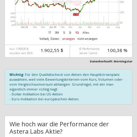
1T
3M
1J
3J
10J
Alles
Volladj. Daten:
anzeigen
nicht anzeigen
Aus 1.000,00 $
Ø Performance
1.902,55 $
100,38 %
wurden seit 2025
letzte 1 Jahre
Datenherkunft: Morningstar
Wichtig:
Für den Qualitätscheck von Aktien den Hauptbörsenplatz
auswählen, weil viele Bewertungskriterien vom Kurs, Volumen oder
vom Vergleichsuniversum abhängen. Grundregel, mit der man
eigentlich immer richtig liegt:
- Dollar-Indikation bei US-Aktien
- Euro-Indikation bei europäischen Aktien.
Wie hoch war die Performance der
Astera Labs Aktie?