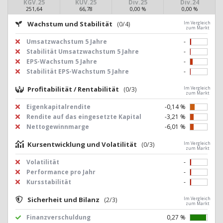
KGV.25
KUV.25
Div.25
Div.24
251,64
66,78
0,00 %
0,00 %
Wachstum und Stabilität
(0/4)
Im Vergleich
zum Markt
Umsatzwachstum 5 Jahre
-
Stabilität Umsatzwachstum 5 Jahre
-
EPS-Wachstum 5 Jahre
-
Stabilität EPS-Wachstum 5 Jahre
-
Profitabilität / Rentabilität
(0/3)
Im Vergleich
zum Markt
Eigenkapitalrendite
-0,14 %
Rendite auf das eingesetzte Kapital
-3,21 %
Nettogewinnmarge
-6,01 %
Kursentwicklung und Volatilität
(0/3)
Im Vergleich
zum Markt
Volatilität
-
Performance pro Jahr
-
Kursstabilität
-
Sicherheit und Bilanz
(2/3)
Im Vergleich
zum Markt
Finanzverschuldung
0,27 %