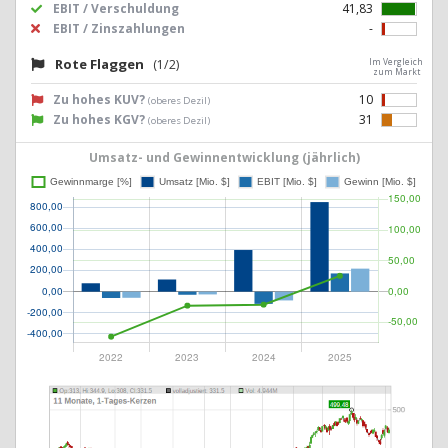
EBIT / Verschuldung
41,83
EBIT / Zinszahlungen
-
Rote Flaggen
(1/2)
Im Vergleich
zum Markt
Zu hohes KUV?
10
(oberes Dezil)
Zu hohes KGV?
31
(oberes Dezil)
Umsatz- und Gewinnentwicklung (jährlich)