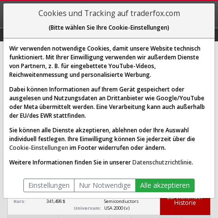
REGIS-
Cookies und Tracking auf traderfox.com
TRIEREN
(Bitte wählen Sie Ihre Cookie-Einstellungen)
Graphs
Explorer
Sector
Scan
Visual
Historie
Macro
Wir verwenden notwendige Cookies, damit unsere Website technisch
funktioniert. Mit Ihrer Einwilligung verwenden wir außerdem Dienste
von Partnern, z. B. für eingebettete YouTube-Videos,
Astera Labs Aktie: Realtime-Kurs &
Reichweitenmessung und personalisierte Werbung.
Analyse (ALAB)
Dabei können Informationen auf Ihrem Gerät gespeichert oder
ausgelesen und Nutzungsdaten an Drittanbieter wie Google/YouTube
oder Meta übermittelt werden. Eine Verarbeitung kann auch außerhalb
SCORING SYSTEMS:
der EU/des EWR stattfinden.
Qualitäts-Check
Dividenden-Check
Wachstums-Check
Sie können alle Dienste akzeptieren, ablehnen oder Ihre Auswahl
individuell festlegen. Ihre Einwilligung können Sie jederzeit über die
Robustheits-Check
Cookie-Einstellungen
im Footer widerrufen oder ändern.
Qualitäts-Check:
Ist die Aktie zum Investieren
Infos zum Score
Weitere Informationen finden Sie in unserer
Datenschutzrichtlinie
.
geeignet?
Astera Labs
Einstellungen
Nur Notwendige
Alle akzeptieren
[ALAB US04626A1034]
Ra­ting aus­ge­
setzt we­gen un­
Börsenwert:
58,360 Mrd. $
Sektor:
Technology /
zu­rei­chen­der
Kurs:
341,498 $
Semiconductors
His­to­rie
Universum:
USA 2000 (v)