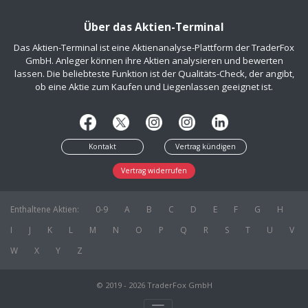
Über das Aktien-Terminal
Das Aktien-Terminal ist eine Aktienanalyse-Plattform der TraderFox
GmbH. Anleger können ihre Aktien analysieren und bewerten
lassen. Die beliebteste Funktion ist der Qualitäts-Check, der angibt,
ob eine Aktie zum Kaufen und Liegenlassen geeignet ist.
Kontakt
Vertrag kündigen
Vertrag widerrufen
Enthaltene Aktien:
0-9
A
B
C
D
E
F
G
H
I
J
K
L
M
N
O
P
Q
R
S
T
U
V
W
X
Y
Z
© 2019 - 2026 TraderFox GmbH