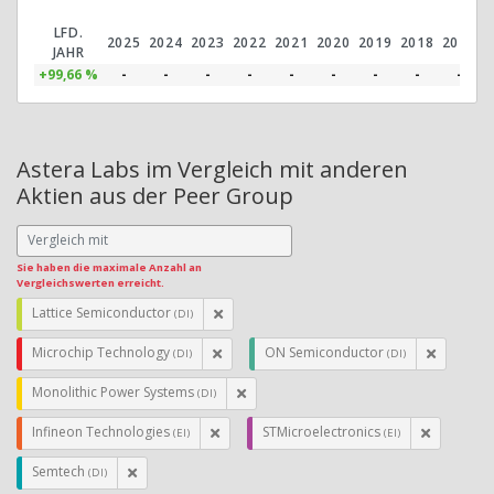
LFD.
2025
2024
2023
2022
2021
2020
2019
2018
2017
2
JAHR
+99,66 %
-
-
-
-
-
-
-
-
-
Astera Labs im Vergleich mit anderen
Aktien aus der Peer Group
Sie haben die maximale Anzahl an
Vergleichswerten erreicht.
Lattice Semiconductor
(DI)
Microchip Technology
ON Semiconductor
(DI)
(DI)
Monolithic Power Systems
(DI)
Infineon Technologies
STMicroelectronics
(EI)
(EI)
Semtech
(DI)