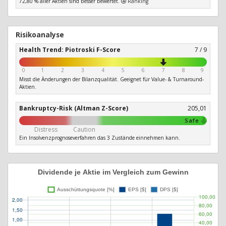
72,80 % aller Aktien sind besser bewertet.
Ranking
Risikoanalyse
Health Trend: Piotroski F-Score
7 / 9
0
1
2
3
4
5
6
7
8
9
Misst die Änderungen der Bilanzqualität. Geeignet für Value- & Turnaround-
Aktien.
Bankruptcy-Risk (Altman Z-Score)
205,01
Safe
Distress
Caution
Ein Insolvenzprognoseverfahren das 3 Zustände einnehmen kann.