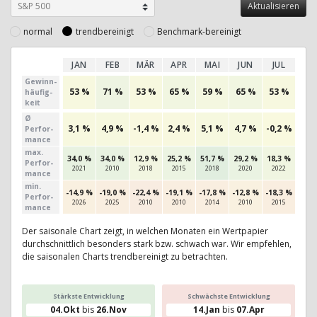
normal
trendbereinigt
Benchmark-bereinigt
JAN
FEB
MÄR
APR
MAI
JUN
JUL
AU
Gewinn­
53 %
71 %
53 %
65 %
59 %
65 %
53 %
50
häufig­
keit
Ø
3,1 %
4,9 %
-1,4 %
2,4 %
5,1 %
4,7 %
-0,2 %
3,3
Perfor­
mance
max.
34,0 %
34,0 %
12,9 %
25,2 %
51,7 %
29,2 %
18,3 %
31,1
Per­for­
2021
2010
2018
2015
2018
2020
2022
201
mance
min.
-14,9 %
-19,0 %
-22,4 %
-19,1 %
-17,8 %
-12,8 %
-18,3 %
-14,
Per­for­
2026
2025
2010
2010
2014
2010
2015
201
mance
Der saisonale Chart zeigt, in welchen Monaten ein Wertpapier
durchschnittlich besonders stark bzw. schwach war. Wir empfehlen,
die saisonalen Charts trendbereinigt zu betrachten.
Stärkste Entwicklung
Schwächste Entwicklung
04.Okt
bis
26.Nov
14.Jan
bis
07.Apr