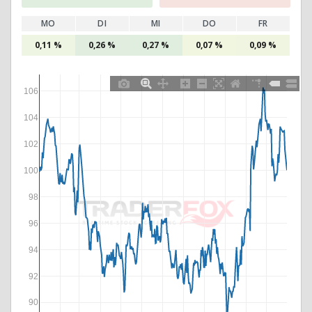
MO
DI
MI
DO
FR
0,11 %
0,26 %
0,27 %
0,07 %
0,09 %
106
104
102
100
98
96
94
92
90