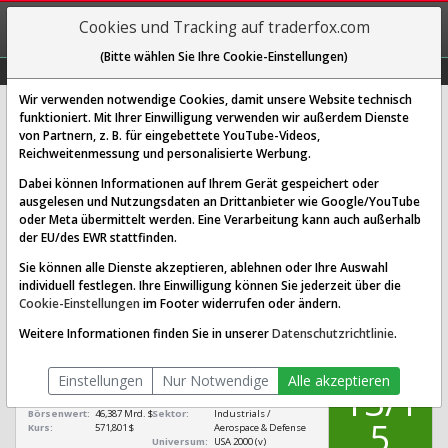
REGIS-
Cookies und Tracking auf traderfox.com
TRIEREN
(Bitte wählen Sie Ihre Cookie-Einstellungen)
Graphs
Explorer
Sector
Scan
Visual
Historie
Macro
Wir verwenden notwendige Cookies, damit unsere Website technisch
funktioniert. Mit Ihrer Einwilligung verwenden wir außerdem Dienste
von Partnern, z. B. für eingebettete YouTube-Videos,
Axon Enterprise Aktie: Realtime-
Reichweitenmessung und personalisierte Werbung.
Kurs & Analyse (A2DPZU | AXON)
Dabei können Informationen auf Ihrem Gerät gespeichert oder
ausgelesen und Nutzungsdaten an Drittanbieter wie Google/YouTube
oder Meta übermittelt werden. Eine Verarbeitung kann auch außerhalb
SCORING SYSTEMS:
der EU/des EWR stattfinden.
Qualitäts-Check
Dividenden-Check
Wachstums-Check
Sie können alle Dienste akzeptieren, ablehnen oder Ihre Auswahl
individuell festlegen. Ihre Einwilligung können Sie jederzeit über die
Robustheits-Check
Cookie-Einstellungen
im Footer widerrufen oder ändern.
Qualitäts-Check:
Ist die Aktie zum Investieren
Infos zum Score
Weitere Informationen finden Sie in unserer
Datenschutzrichtlinie
.
geeignet?
QUALITÄTS-
Axon Enterprise
CHECK
Einstellungen
Nur Notwendige
Alle akzeptieren
[AXON A2DPZU
13/1
US05464C1018]
Börsenwert:
46,387 Mrd. $
Sektor:
Industrials /
5
Kurs:
571,801 $
Aerospace & Defense
Universum:
USA 2000 (v)