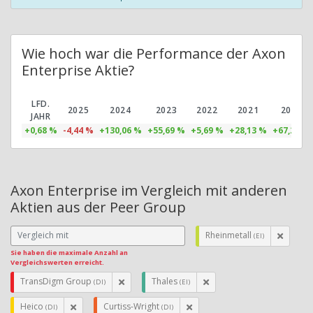
Wie hoch war die Performance der Axon
Enterprise Aktie?
LFD.
2025
2024
2023
2022
2021
2020
JAHR
+0,68 %
-4,44 %
+130,06 %
+55,69 %
+5,69 %
+28,13 %
+67,21 %
Axon Enterprise im Vergleich mit anderen
Aktien aus der Peer Group
Rheinmetall
(EI)
Sie haben die maximale Anzahl an
Vergleichswerten erreicht.
TransDigm Group
Thales
(DI)
(EI)
Heico
Curtiss-Wright
(DI)
(DI)