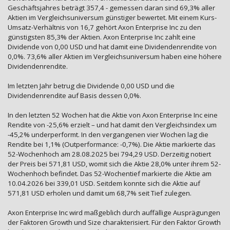
Geschäftsjahres beträgt 357,4 - gemessen daran sind 69,3% aller
Aktien im Vergleichsuniversum günstiger bewertet. Mit einem Kurs-
Umsatz-Verhältnis von 16,7 gehört Axon Enterprise Inc zu den
günstigsten 85,3% der Aktien. Axon Enterprise Inc zahlt eine
Dividende von 0,00 USD und hat damit eine Dividendenrendite von
0,0%. 73,6% aller Aktien im Vergleichsuniversum haben eine höhere
Dividendenrendite.
Im letzten Jahr betrug die Dividende 0,00 USD und die
Dividendenrendite auf Basis dessen 0,0%.
In den letzten 52 Wochen hat die Aktie von Axon Enterprise Inc eine
Rendite von -25,6% erzielt – und hat damit den Vergleichsindex um
-45,2% underperformt. In den vergangenen vier Wochen lag die
Rendite bei 1,1% (Outperformance: -0,7%). Die Aktie markierte das
52-Wochenhoch am 28.08.2025 bei 794,29 USD. Derzeitig notiert
der Preis bei 571,81 USD, womit sich die Aktie 28,0% unter ihrem 52-
Wochenhoch befindet. Das 52-Wochentief markierte die Aktie am
10.04.2026 bei 339,01 USD. Seitdem konnte sich die Aktie auf
571,81 USD erholen und damit um 68,7% seit Tief zulegen.
Axon Enterprise Inc wird maßgeblich durch auffällige Ausprägungen
der Faktoren Growth und Size charakterisiert. Für den Faktor Growth