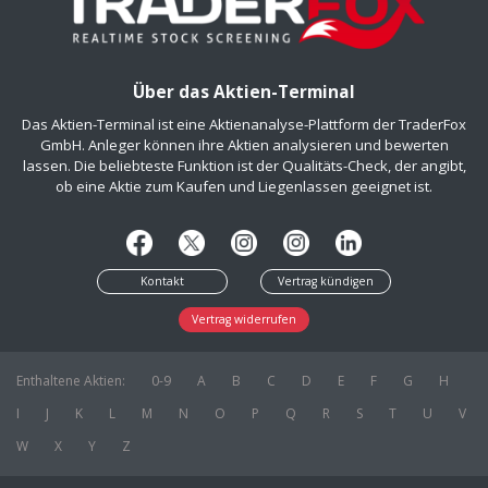
Über das Aktien-Terminal
Das Aktien-Terminal ist eine Aktienanalyse-Plattform der TraderFox
GmbH. Anleger können ihre Aktien analysieren und bewerten
lassen. Die beliebteste Funktion ist der Qualitäts-Check, der angibt,
ob eine Aktie zum Kaufen und Liegenlassen geeignet ist.
Kontakt
Vertrag kündigen
Vertrag widerrufen
Enthaltene Aktien:
0-9
A
B
C
D
E
F
G
H
I
J
K
L
M
N
O
P
Q
R
S
T
U
V
W
X
Y
Z