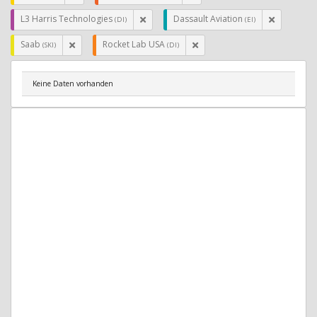
L3 Harris Technologies
Dassault Aviation
(DI)
(EI)
Saab
Rocket Lab USA
(SKI)
(DI)
Keine Daten vorhanden