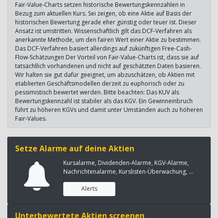
Fair-Value-Charts setzen historische Bewertungskennzahlen in
Bezug zum aktuellen Kurs. Sei zeigen, ob eine Aktie auf Basis der
historischen Bewertung gerade eher günstig oder teuer ist. Dieser
Ansatz ist umstritten. Wissenschaftlich gilt das DCF-Verfahren als
anerkannte Methode, um den fairen Wert einer Aktie zu bestimmen.
Das DCF-Verfahren basiert allerdings auf zukünftigen Free-Cash-
Flow-Schätzungen Der Vorteil von Fair-Value-Charts ist, dass sie auf
tatsächllich vorhandenen und nicht auf geschätzten Daten basieren.
Wir halten sie gut dafür geeignet, um abzuschätzen, ob Aktien mit
etablierten Geschäftsmodellen derzeit zu euphorisch oder zu
pessimistisch bewertet werden. Bitte beachten: Das KUV als
Bewertungskennzahl ist stabiler als das KGV. Ein Gewinneinbruch
führt zu höheren KGVs und damit unter Umständen auch zu höheren
Fair-Values.
Setze Alarme auf deine Aktien
Kursalarme, Dividenden-Alarme, KGV-Alarme,
Nachrichtenalarme, Kurslisten-Überwachung, ...
Alerts
Unterbewertete Aktien screenen