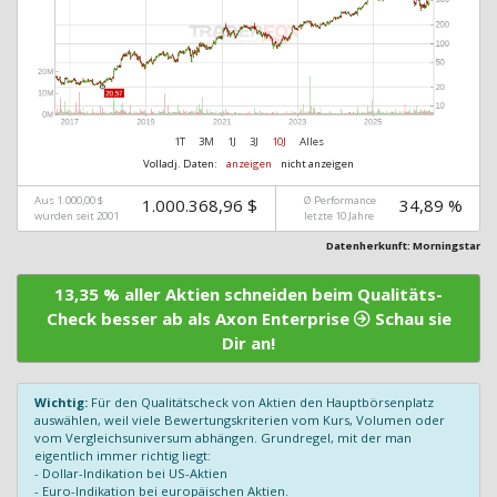
1T
3M
1J
3J
10J
Alles
Volladj. Daten:
anzeigen
nicht anzeigen
Aus 1.000,00 $
Ø Performance
1.000.368,96 $
34,89 %
wurden seit 2001
letzte 10 Jahre
Datenherkunft: Morningstar
13,35 % aller Aktien schneiden beim Qualitäts-
Check besser ab als Axon Enterprise
Schau sie
Dir an!
Wichtig:
Für den Qualitätscheck von Aktien den Hauptbörsenplatz
auswählen, weil viele Bewertungskriterien vom Kurs, Volumen oder
vom Vergleichsuniversum abhängen. Grundregel, mit der man
eigentlich immer richtig liegt:
- Dollar-Indikation bei US-Aktien
- Euro-Indikation bei europäischen Aktien.