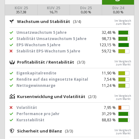
KGV.25
KUV.25
Div.25
Div.24
357,38
16,71
0,00 %
0,00 %
Wachstum und Stabilität
(3/4)
Im Vergleich
zum Markt
Umsatzwachstum 5 Jahre
32,48 %
Stabilität Umsatzwachstum 5 Jahre
98,73 %
EPS-Wachstum 5 Jahre
123,15 %
Stabilität EPS-Wachstum 5 Jahre
59,72 %
Profitabilität / Rentabilität
(3/3)
Im Vergleich
zum Markt
Eigenkapitalrendite
11,90 %
Rendite auf das eingesetzte Kapital
7,54 %
Nettogewinnmarge
11,24 %
Kursentwicklung und Volatilität
(2/3)
Im Vergleich
zum Markt
Volatilität
7,95 %
Performance pro Jahr
31,29 %
Kursstabilität
88,83 %
Sicherheit und Bilanz
(3/3)
Im Vergleich
zum Markt