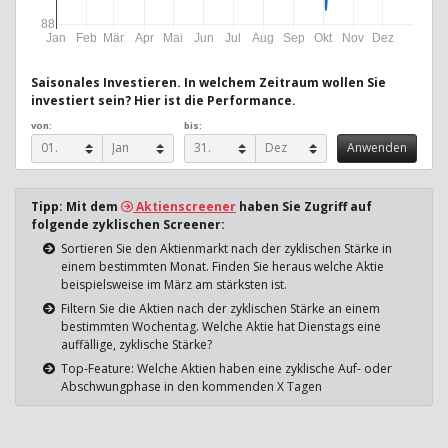
88
Jan
Feb
Mär
Apr
Mai
Jun
Jul
Aug
Sep
Okt
Nov
Dez
Saisonales Investieren. In welchem Zeitraum wollen Sie
investiert sein? Hier ist die Performance.
von:
bis:
Tipp: Mit dem
Aktienscreener
haben Sie Zugriff auf
folgende zyklischen Screener:
Sortieren Sie den Aktienmarkt nach der zyklischen Stärke in
einem bestimmten Monat. Finden Sie heraus welche Aktie
beispielsweise im März am stärksten ist.
Filtern Sie die Aktien nach der zyklischen Stärke an einem
bestimmten Wochentag. Welche Aktie hat Dienstags eine
auffällige, zyklische Stärke?
Top-Feature: Welche Aktien haben eine zyklische Auf- oder
Abschwungphase in den kommenden X Tagen