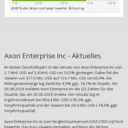
0 %
25 %
50 %
75 %
100 %
28,88 % aller Aktien sind besser bewertet.
Ranking
Axon Enterprise Inc - Aktuelles
Im letzten Geschäftsjahr ist der Umsatz von Axon Enterprise Inc von
2,1 Mrd. USD auf 2,8 Mrd. USD um 33,5% gestiegen. Dabei fiel der
Gewinn von 377,0 Mio. USD auf 124,7 Mio. USD um 66,9%. Die
Nettogewinnmarge lag damit bei 4,5% ggü. 18,1% im Vorjahr. Am
06.08.2026 meldete Axon Enterprise Inc die Q3-Zahlen für das
Quartal, das am 30.06.2026 endete. Der Umsatz lag im
Ergebniszeitraum bei 904,4 Mio. USD (+35,3% ggü.
Vorjahresquartal) und der Gewinn bei 29,4 Mio. USD (-18,5% ggü.
Vorjahresquartal).
Axon Enterprise Inc ist zum Vergleichsuniversum (USA 2000 (v)) hoch
bewertet. Das Kurs-Gewinn-Verhältnis auf Basis des letzten