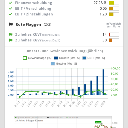
Finanzverschuldung
27,28 %
EBIT / Verschuldung
0,06
EBIT / Zinszahlungen
1,20
Rote Flaggen
(2/2)
Im Vergleich
zum Markt
Zu hohes KUV?
14
(oberes Dezil)
Zu hohes KGV?
30
(oberes Dezil)
Umsatz- und Gewinnentwicklung (jährlich)