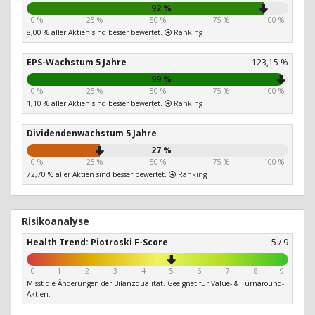
92 %
0 %
25 %
50 %
75 %
100 %
8,00 % aller Aktien sind besser bewertet.
Ranking
EPS-Wachstum 5 Jahre
123,15 %
99 %
0 %
25 %
50 %
75 %
100 %
1,10 % aller Aktien sind besser bewertet.
Ranking
Dividendenwachstum 5 Jahre
27 %
0 %
25 %
50 %
75 %
100 %
72,70 % aller Aktien sind besser bewertet.
Ranking
Risikoanalyse
Health Trend: Piotroski F-Score
5 / 9
0
1
2
3
4
5
6
7
8
9
Misst die Änderungen der Bilanzqualität. Geeignet für Value- & Turnaround-
Aktien.