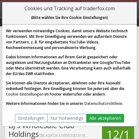
REGIS-
Cookies und Tracking auf traderfox.com
TRIEREN
(Bitte wählen Sie Ihre Cookie-Einstellungen)
Graphs
Explorer
Sector
Scan
Visual
Historie
Macro
Wir verwenden notwendige Cookies, damit unsere Website technisch
funktioniert. Mit Ihrer Einwilligung verwenden wir außerdem Dienste
von Partnern, z. B. für eingebettete YouTube-Videos,
BJ's Wholesale Club Holdings
Reichweitenmessung und personalisierte Werbung.
Aktie: Realtime-Kurs & Analyse
Dabei können Informationen auf Ihrem Gerät gespeichert oder
(A2JPDX | BJ)
ausgelesen und Nutzungsdaten an Drittanbieter wie Google/YouTube
oder Meta übermittelt werden. Eine Verarbeitung kann auch außerhalb
der EU/des EWR stattfinden.
SCORING SYSTEMS:
Sie können alle Dienste akzeptieren, ablehnen oder Ihre Auswahl
individuell festlegen. Ihre Einwilligung können Sie jederzeit über die
Qualitäts-Check
Dividenden-Check
Wachstums-Check
Cookie-Einstellungen
im Footer widerrufen oder ändern.
Robustheits-Check
Weitere Informationen finden Sie in unserer
Datenschutzrichtlinie
.
Qualitäts-Check:
Ist die Aktie zum Investieren
Infos zum Score
geeignet?
Einstellungen
Nur Notwendige
Alle akzeptieren
QUALITÄTS-
BJ's Wholesale Club
CHECK
12/1
Holdings
[BJ A2JPDX US05550J1016]