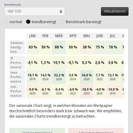
Benchmark:
normal
trendbereinigt
Benchmark-bereinigt
JAN
FEB
MÄR
APR
MAI
JUN
JUL
AUG
Gewinn­
63 %
50 %
88 %
50 %
38 %
75 %
78 %
75 %
häufig­
keit
Ø
4,1 %
1,3 %
10,1 %
-0,1 %
0,3 %
2,6 %
3,6 %
6,0 %
Perfor­
mance
max.
18,7 %
14,3 %
32,2 %
3,5 %
36,8 %
7,7 %
12,1 %
19,0 %
Per­for­
2019
2024
2020
2019
2020
2022
2026
2018
mance
min.
-9,8 %
-6,1 %
-0,4 %
-4,8 %
-18,0 %
-4,8 %
-10,8 %
-9,1 %
Per­for­
2020
2020
2026
2022
2023
2025
2019
2024
mance
Der saisonale Chart zeigt, in welchen Monaten ein Wertpapier
durchschnittlich besonders stark bzw. schwach war. Wir empfehlen,
die saisonalen Charts trendbereinigt zu betrachten.
Stärkste Entwicklung
Schwächste Entwicklung