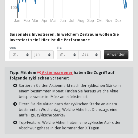
100
Jan
Feb
Mär
Apr
Mai
Jun
Jul
Aug
Sep
Okt
Nov
Dez
Saisonales Investieren. In welchem Zeitraum wollen Sie
investiert sein? Hier ist die Performance.
von:
bis:
Tipp: Mit dem
Aktienscreener
haben Sie Zugriff auf
folgende zyklischen Screener:
Sortieren Sie den Aktienmarkt nach der zyklischen Stärke in
einem bestimmten Monat. Finden Sie heraus welche Aktie
beispielsweise im März am stärksten ist.
Filtern Sie die Aktien nach der zyklischen Stärke an einem
bestimmten Wochentag. Welche Aktie hat Dienstags eine
auffällige, zyklische Stärke?
Top-Feature: Welche Aktien haben eine zyklische Auf- oder
Abschwungphase in den kommenden X Tagen