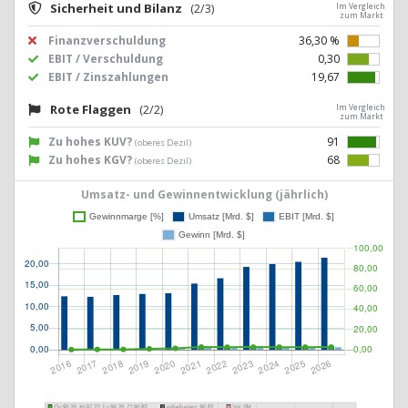
Sicherheit und Bilanz
(2/3)
Im Vergleich
zum Markt
Finanzverschuldung
36,30 %
EBIT / Verschuldung
0,30
EBIT / Zinszahlungen
19,67
Rote Flaggen
(2/2)
Im Vergleich
zum Markt
Zu hohes KUV?
91
(oberes Dezil)
Zu hohes KGV?
68
(oberes Dezil)
Umsatz- und Gewinnentwicklung (jährlich)