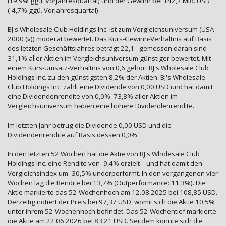
(+9,9% ggü. Vorjahresquartal) und der Gewinn bei 142,7 Mio. USD
(-4,7% ggü. Vorjahresquartal).
BJ's Wholesale Club Holdings Inc. ist zum Vergleichsuniversum (USA
2000 (v)) moderat bewertet. Das Kurs-Gewinn-Verhältnis auf Basis
des letzten Geschäftsjahres beträgt 22,1 - gemessen daran sind
31,1% aller Aktien im Vergleichsuniversum günstiger bewertet. Mit
einem Kurs-Umsatz-Verhältnis von 0,6 gehört BJ's Wholesale Club
Holdings Inc. zu den günstigsten 8,2% der Aktien. BJ's Wholesale
Club Holdings Inc. zahlt eine Dividende von 0,00 USD und hat damit
eine Dividendenrendite von 0,0%. 73,8% aller Aktien im
Vergleichsuniversum haben eine höhere Dividendenrendite.
Im letzten Jahr betrug die Dividende 0,00 USD und die
Dividendenrendite auf Basis dessen 0,0%.
In den letzten 52 Wochen hat die Aktie von BJ's Wholesale Club
Holdings Inc. eine Rendite von -9,4% erzielt – und hat damit den
Vergleichsindex um -30,5% underperformt. In den vergangenen vier
Wochen lag die Rendite bei 13,7% (Outperformance: 11,3%). Die
Aktie markierte das 52-Wochenhoch am 12.08.2025 bei 108,85 USD.
Derzeitig notiert der Preis bei 97,37 USD, womit sich die Aktie 10,5%
unter ihrem 52-Wochenhoch befindet. Das 52-Wochentief markierte
die Aktie am 22.06.2026 bei 83,21 USD. Seitdem konnte sich die