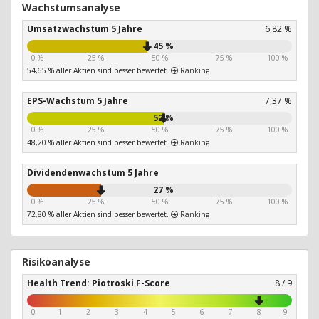
Wachstumsanalyse
Umsatzwachstum 5 Jahre
6,82 %
45 %
0 %
25 %
50 %
75 %
100 %
54,65 % aller Aktien sind besser bewertet.
Ranking
EPS-Wachstum 5 Jahre
7,37 %
52 %
0 %
25 %
50 %
75 %
100 %
48,20 % aller Aktien sind besser bewertet.
Ranking
Dividendenwachstum 5 Jahre
27 %
0 %
25 %
50 %
75 %
100 %
72,80 % aller Aktien sind besser bewertet.
Ranking
Risikoanalyse
Health Trend: Piotroski F-Score
8 / 9
0
1
2
3
4
5
6
7
8
9