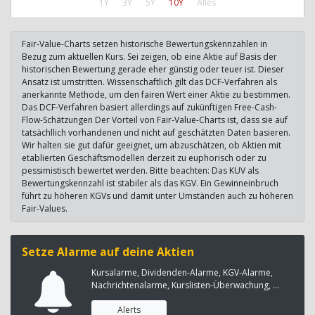
1Y
3Y
5Y
10Y
Alles
Fair-Value-Charts setzen historische Bewertungskennzahlen in
Bezug zum aktuellen Kurs. Sei zeigen, ob eine Aktie auf Basis der
historischen Bewertung gerade eher günstig oder teuer ist. Dieser
Ansatz ist umstritten. Wissenschaftlich gilt das DCF-Verfahren als
anerkannte Methode, um den fairen Wert einer Aktie zu bestimmen.
Das DCF-Verfahren basiert allerdings auf zukünftigen Free-Cash-
Flow-Schätzungen Der Vorteil von Fair-Value-Charts ist, dass sie auf
tatsächllich vorhandenen und nicht auf geschätzten Daten basieren.
Wir halten sie gut dafür geeignet, um abzuschätzen, ob Aktien mit
etablierten Geschäftsmodellen derzeit zu euphorisch oder zu
pessimistisch bewertet werden. Bitte beachten: Das KUV als
Bewertungskennzahl ist stabiler als das KGV. Ein Gewinneinbruch
führt zu höheren KGVs und damit unter Umständen auch zu höheren
Fair-Values.
Setze Alarme auf deine Aktien
Kursalarme, Dividenden-Alarme, KGV-Alarme,
Nachrichtenalarme, Kurslisten-Überwachung, ...
Alerts