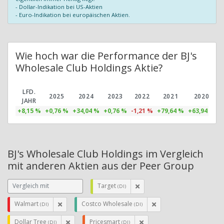
- Dollar-Indikation bei US-Aktien
- Euro-Indikation bei europäischen Aktien.
Wie hoch war die Performance der BJ's
Wholesale Club Holdings Aktie?
LFD.
2025
2024
2023
2022
2021
2020
JAHR
+8,15 %
+0,76 %
+34,04 %
+0,76 %
-1,21 %
+79,64 %
+63,94 %
+
BJ's Wholesale Club Holdings im Vergleich
mit anderen Aktien aus der Peer Group
Target
(DI)
Walmart
Costco Wholesale
(DI)
(DI)
Dollar Tree
Pricesmart
(DI)
(DI)