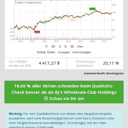
1T
3M
1J
3J
10J
Alles
Volladj. Daten:
anzeigen
nicht anzeigen
Aus 1.000,00 $
Ø Performance
4.417,27 $
20,11 %
wurden seit 2018
letzte 8 Jahre
Datenherkunft: Morningstar
18,60 % aller Aktien schneiden beim Qualitäts-
Check besser ab als BJ's Wholesale Club Holdings
Schau sie Dir an!
Wichtig:
Für den Qualitätscheck von Aktien den Hauptbörsenplatz
auswählen, weil viele Bewertungskriterien vom Kurs, Volumen oder
vom Vergleichsuniversum abhängen. Grundregel, mit der man
eigentlich immer richtig liegt: