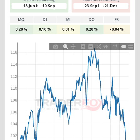
18.Jun
bis
10.Sep
23.Sep
bis
21.Dez
MO
DI
MI
DO
FR
0,20 %
0,10 %
0,01 %
0,20 %
-0,04 %
116
114
112
110
108
106
104
102