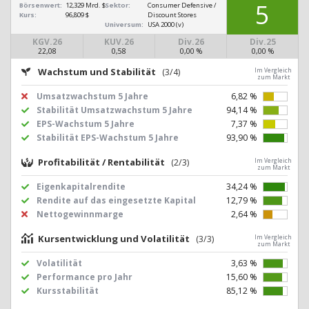
5
Börsenwert:
12,329 Mrd. $
Sektor:
Consumer Defensive /
Kurs:
96,809 $
Discount Stores
Universum:
USA 2000 (v)
KGV.26
KUV.26
Div.26
Div.25
22,08
0,58
0,00 %
0,00 %
Wachstum und Stabilität
(3/4)
Im Vergleich
zum Markt
Umsatzwachstum 5 Jahre
6,82 %
Stabilität Umsatzwachstum 5 Jahre
94,14 %
EPS-Wachstum 5 Jahre
7,37 %
Stabilität EPS-Wachstum 5 Jahre
93,90 %
Profitabilität / Rentabilität
(2/3)
Im Vergleich
zum Markt
Eigenkapitalrendite
34,24 %
Rendite auf das eingesetzte Kapital
12,79 %
Nettogewinnmarge
2,64 %
Kursentwicklung und Volatilität
(3/3)
Im Vergleich
zum Markt
Volatilität
3,63 %
Performance pro Jahr
15,60 %
Kursstabilität
85,12 %