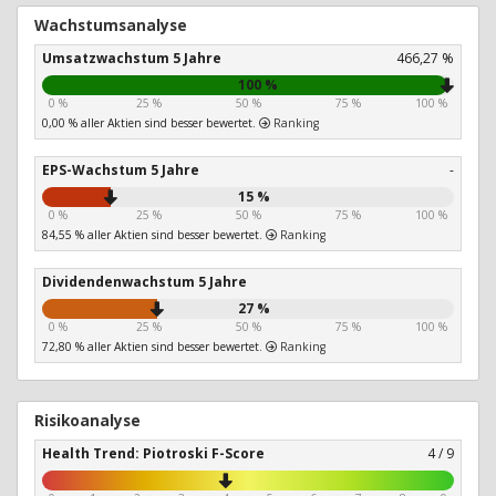
Wachstumsanalyse
Umsatzwachstum 5 Jahre
466,27 %
100 %
0 %
25 %
50 %
75 %
100 %
0,00 % aller Aktien sind besser bewertet.
Ranking
EPS-Wachstum 5 Jahre
-
15 %
0 %
25 %
50 %
75 %
100 %
84,55 % aller Aktien sind besser bewertet.
Ranking
Dividendenwachstum 5 Jahre
27 %
0 %
25 %
50 %
75 %
100 %
72,80 % aller Aktien sind besser bewertet.
Ranking
Risikoanalyse
Health Trend: Piotroski F-Score
4 / 9