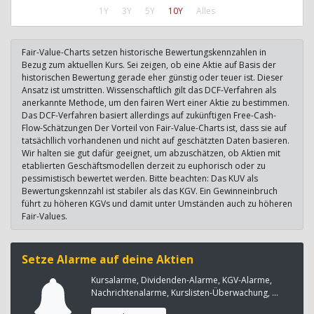
1Y
3Y
5Y
10Y
Alles
Fair-Value-Charts setzen historische Bewertungskennzahlen in
Bezug zum aktuellen Kurs. Sei zeigen, ob eine Aktie auf Basis der
historischen Bewertung gerade eher günstig oder teuer ist. Dieser
Ansatz ist umstritten. Wissenschaftlich gilt das DCF-Verfahren als
anerkannte Methode, um den fairen Wert einer Aktie zu bestimmen.
Das DCF-Verfahren basiert allerdings auf zukünftigen Free-Cash-
Flow-Schätzungen Der Vorteil von Fair-Value-Charts ist, dass sie auf
tatsächllich vorhandenen und nicht auf geschätzten Daten basieren.
Wir halten sie gut dafür geeignet, um abzuschätzen, ob Aktien mit
etablierten Geschäftsmodellen derzeit zu euphorisch oder zu
pessimistisch bewertet werden. Bitte beachten: Das KUV als
Bewertungskennzahl ist stabiler als das KGV. Ein Gewinneinbruch
führt zu höheren KGVs und damit unter Umständen auch zu höheren
Fair-Values.
Setze Alarme auf deine Aktien
Kursalarme, Dividenden-Alarme, KGV-Alarme,
Nachrichtenalarme, Kurslisten-Überwachung, ...