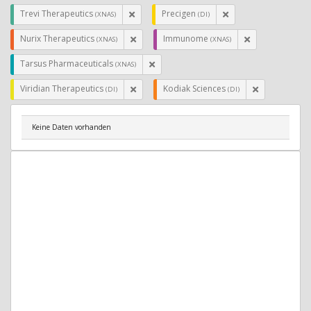
Trevi Therapeutics
Precigen
(XNAS)
(DI)
Nurix Therapeutics
Immunome
(XNAS)
(XNAS)
Tarsus Pharmaceuticals
(XNAS)
Viridian Therapeutics
Kodiak Sciences
(DI)
(DI)
Keine Daten vorhanden