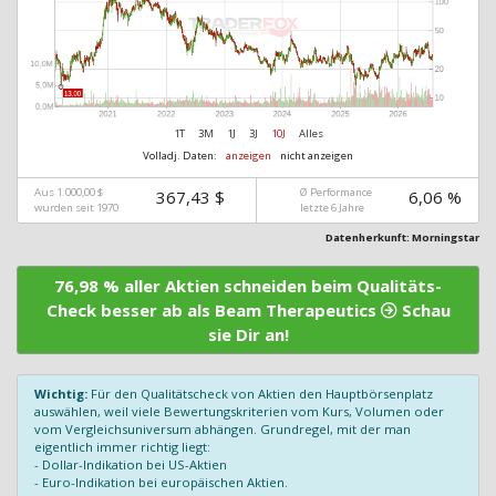
1T
3M
1J
3J
10J
Alles
Volladj. Daten:
anzeigen
nicht anzeigen
Aus 1.000,00 $
Ø Performance
367,43 $
6,06 %
wurden seit 1970
letzte 6 Jahre
Datenherkunft: Morningstar
76,98 % aller Aktien schneiden beim Qualitäts-
Check besser ab als Beam Therapeutics
Schau
sie Dir an!
Wichtig:
Für den Qualitätscheck von Aktien den Hauptbörsenplatz
auswählen, weil viele Bewertungskriterien vom Kurs, Volumen oder
vom Vergleichsuniversum abhängen. Grundregel, mit der man
eigentlich immer richtig liegt:
- Dollar-Indikation bei US-Aktien
- Euro-Indikation bei europäischen Aktien.