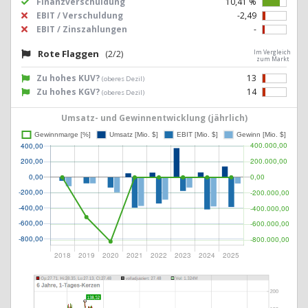
Finanzverschuldung
10,41 %
EBIT / Verschuldung
-2,49
EBIT / Zinszahlungen
-
Rote Flaggen
(2/2)
Im Vergleich
zum Markt
Zu hohes KUV?
13
(oberes Dezil)
Zu hohes KGV?
14
(oberes Dezil)
Umsatz- und Gewinnentwicklung (jährlich)