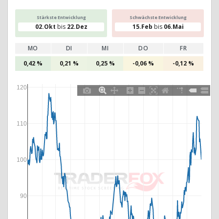
Stärkste Entwicklung
Schwächste Entwicklung
02.Okt
bis
22.Dez
15.Feb
bis
06.Mai
MO
DI
MI
DO
FR
0,42 %
0,21 %
0,25 %
-0,06 %
-0,12 %
120
110
100
90