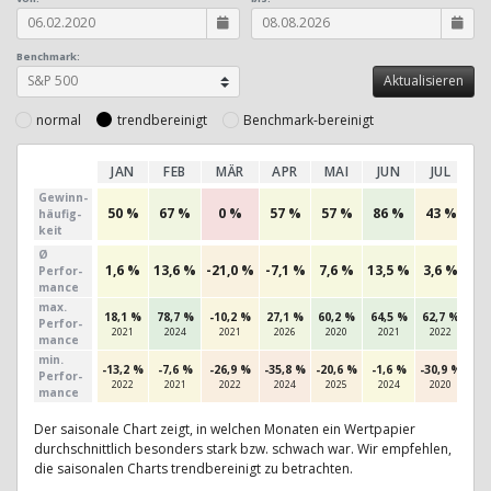
Benchmark:
normal
trendbereinigt
Benchmark-bereinigt
JAN
FEB
MÄR
APR
MAI
JUN
JUL
A
Gewinn­
50 %
67 %
0 %
57 %
57 %
86 %
43 %
3
häufig­
keit
Ø
1,6 %
13,6 %
-21,0 %
-7,1 %
7,6 %
13,5 %
3,6 %
-3
Perfor­
mance
max.
18,1 %
78,7 %
-10,2 %
27,1 %
60,2 %
64,5 %
62,7 %
29
Per­for­
2021
2024
2021
2026
2020
2021
2022
2
mance
min.
-13,2 %
-7,6 %
-26,9 %
-35,8 %
-20,6 %
-1,6 %
-30,9 %
-24
Per­for­
2022
2021
2022
2024
2025
2024
2020
2
mance
Der saisonale Chart zeigt, in welchen Monaten ein Wertpapier
durchschnittlich besonders stark bzw. schwach war. Wir empfehlen,
die saisonalen Charts trendbereinigt zu betrachten.