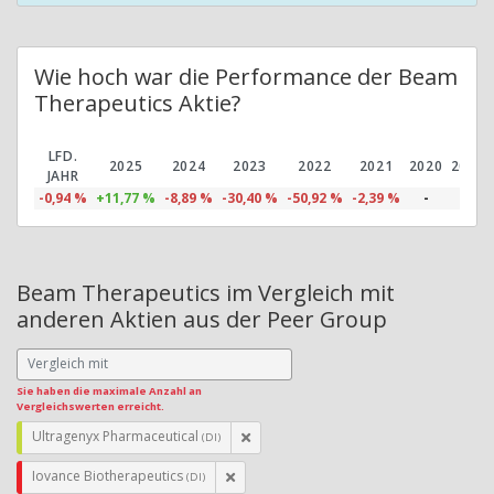
Wie hoch war die Performance der Beam
Therapeutics Aktie?
LFD.
2025
2024
2023
2022
2021
2020
2019
JAHR
-0,94 %
+11,77 %
-8,89 %
-30,40 %
-50,92 %
-2,39 %
-
-
Beam Therapeutics im Vergleich mit
anderen Aktien aus der Peer Group
Sie haben die maximale Anzahl an
Vergleichswerten erreicht.
Ultragenyx Pharmaceutical
(DI)
Iovance Biotherapeutics
(DI)