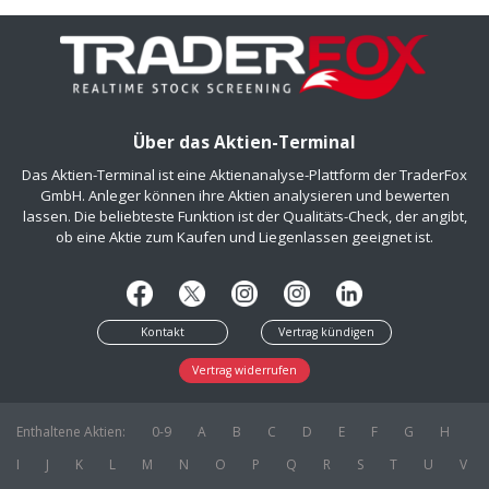
Über das Aktien-Terminal
Das Aktien-Terminal ist eine Aktienanalyse-Plattform der TraderFox
GmbH. Anleger können ihre Aktien analysieren und bewerten
lassen. Die beliebteste Funktion ist der Qualitäts-Check, der angibt,
ob eine Aktie zum Kaufen und Liegenlassen geeignet ist.
Kontakt
Vertrag kündigen
Vertrag widerrufen
Enthaltene Aktien:
0-9
A
B
C
D
E
F
G
H
I
J
K
L
M
N
O
P
Q
R
S
T
U
V