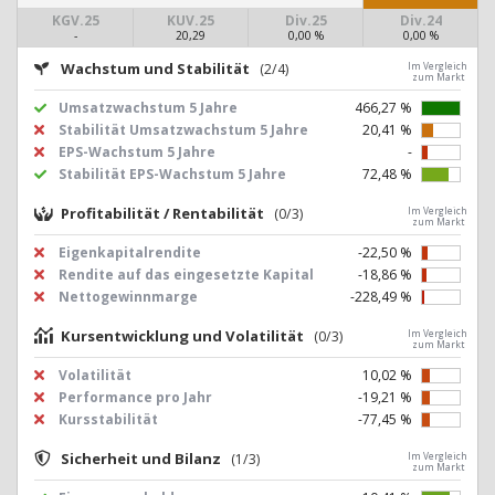
KGV.25
KUV.25
Div.25
Div.24
-
20,29
0,00 %
0,00 %
Wachstum und Stabilität
(2/4)
Im Vergleich
zum Markt
Umsatzwachstum 5 Jahre
466,27 %
Stabilität Umsatzwachstum 5 Jahre
20,41 %
EPS-Wachstum 5 Jahre
-
Stabilität EPS-Wachstum 5 Jahre
72,48 %
Profitabilität / Rentabilität
(0/3)
Im Vergleich
zum Markt
Eigenkapitalrendite
-22,50 %
Rendite auf das eingesetzte Kapital
-18,86 %
Nettogewinnmarge
-228,49 %
Kursentwicklung und Volatilität
(0/3)
Im Vergleich
zum Markt
Volatilität
10,02 %
Performance pro Jahr
-19,21 %
Kursstabilität
-77,45 %
Sicherheit und Bilanz
(1/3)
Im Vergleich
zum Markt