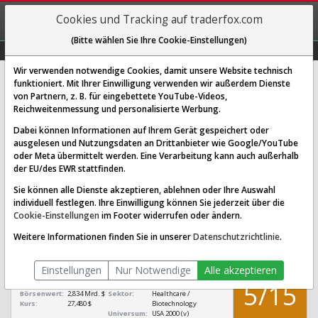
REGIS-
Cookies und Tracking auf traderfox.com
TRIEREN
(Bitte wählen Sie Ihre Cookie-Einstellungen)
Graphs
Explorer
Sector
Scan
Visual
Historie
Macro
Wir verwenden notwendige Cookies, damit unsere Website technisch
funktioniert. Mit Ihrer Einwilligung verwenden wir außerdem Dienste
von Partnern, z. B. für eingebettete YouTube-Videos,
Beam Therapeutics Aktie:
Reichweitenmessung und personalisierte Werbung.
Realtime-Kurs & Analyse (BEAM)
Dabei können Informationen auf Ihrem Gerät gespeichert oder
ausgelesen und Nutzungsdaten an Drittanbieter wie Google/YouTube
oder Meta übermittelt werden. Eine Verarbeitung kann auch außerhalb
SCORING SYSTEMS:
der EU/des EWR stattfinden.
Qualitäts-Check
Dividenden-Check
Wachstums-Check
Sie können alle Dienste akzeptieren, ablehnen oder Ihre Auswahl
individuell festlegen. Ihre Einwilligung können Sie jederzeit über die
Robustheits-Check
Cookie-Einstellungen
im Footer widerrufen oder ändern.
Qualitäts-Check:
Ist die Aktie zum Investieren
Infos zum Score
Weitere Informationen finden Sie in unserer
Datenschutzrichtlinie
.
geeignet?
QUALITÄTS-
Beam Therapeutics
CHECK
Einstellungen
Nur Notwendige
Alle akzeptieren
[BEAM
US07373V1052]
5/15
Börsenwert:
2,834 Mrd. $
Sektor:
Healthcare /
Kurs:
27,480 $
Biotechnology
Universum:
USA 2000 (v)