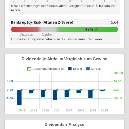
0
1
2
3
4
5
6
7
8
9
Misst die Änderungen der Bilanzqualität. Geeignet für Value- & Turnaround-
Aktien.
Bankruptcy-Risk (Altman Z-Score)
5,64
Safe
Distress
Caution
Ein Insolvenzprognoseverfahren das 3 Zustände einnehmen kann.