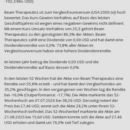
-102,3 Mio. USD).
Beam Therapeutics ist zum Vergleichsuniversum (USA 2000 (v)) hoch
bewertet. Das Kurs-Gewinn-Verhältnis auf Basis des letzten
Geschäftsjahres ist wegen eines negativen Gewinns nicht definiert.
Mit einem Kurs-Umsatz-Verhältnis von 20,3 gehört Beam
Therapeutics zu den günstigsten 86,3% der Aktien. Beam
Therapeutics zahlt eine Dividende von 0,00 USD und hat damit eine
Dividendenrendite von 0,0%. 73,8% aller Aktien im
Vergleichsuniversum haben eine höhere Dividendenrendite.
Im letzten Jahr betrug die Dividende 0,00 USD und die
Dividendenrendite auf Basis dessen 0,0%.
In den letzten 52 Wochen hat die Aktie von Beam Therapeutics eine
Rendite von 55,8% erzielt – und hat damit den Vergleichsindex um
35,2% geschlagen. In den vergangenen vier Wochen lag die Rendite
bei -16,0% (Outperformance: -17,7%). Die Aktie markierte das 52-
Wochenhoch am 07.07.2026 bei 38,26 USD. Derzeitig notiert der
Preis bei 27,46 USD, womit sich die Aktie 28,2% unter ihrem 52-
Wochenhoch befindet. Das 52-Wochentief markierte die Aktie am
21.08.2025 bei 15,60 USD. Seitdem konnte sich die Aktie auf 27,46
USD erholen und damit um 76,0% seit Tief zulegen.