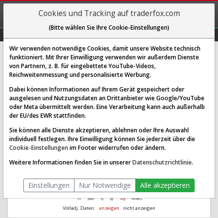
REGIS-
Cookies und Tracking auf traderfox.com
TRIEREN
(Bitte wählen Sie Ihre Cookie-Einstellungen)
Graphs
Explorer
Sector
Scan
Visual
Historie
Macro
Wir verwenden notwendige Cookies, damit unsere Website technisch
funktioniert. Mit Ihrer Einwilligung verwenden wir außerdem Dienste
Blueprint Medicines Corp.
von Partnern, z. B. für eingebettete YouTube-Videos,
Reichweitenmessung und personalisierte Werbung.
[BPMC | WKN A14SDD | ISIN US09627Y1091]
Dabei können Informationen auf Ihrem Gerät gespeichert oder
Aus 1.000
Ø Performance
ausgelesen und Nutzungsdaten an Drittanbieter wie Google/YouTube
6.860,63
21,01 %
wurden seit 2015
letzte 9 Jahre
oder Meta übermittelt werden. Eine Verarbeitung kann auch außerhalb
der EU/des EWR stattfinden.
Sie können alle Dienste akzeptieren, ablehnen oder Ihre Auswahl
individuell festlegen. Ihre Einwilligung können Sie jederzeit über die
Cookie-Einstellungen
im Footer widerrufen oder ändern.
Weitere Informationen finden Sie in unserer
Datenschutzrichtlinie
.
Einstellungen
Nur Notwendige
Alle akzeptieren
1T
3M
1J
3J
10J
Alles
Volladj. Daten:
anzeigen
nicht anzeigen