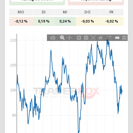
MO
DI
MI
DO
FR
-0,12 %
0,19 %
0,24 %
-0,03 %
-0,02 %
110
105
100
95