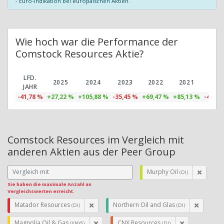
- Euro-Indikation bei europäischen Aktien.
Wie hoch war die Performance der
Comstock Resources Aktie?
LFD.
2025
2024
2023
2022
2021
202
JAHR
-41,78 %
+27,22 %
+105,88 %
-35,45 %
+69,47 %
+85,13 %
-46,90
Comstock Resources im Vergleich mit
anderen Aktien aus der Peer Group
Murphy Oil
(DI)
Sie haben die maximale Anzahl an
Vergleichswerten erreicht.
Matador Resources
Northern Oil and Glas
(DI)
(DI)
Magnolia Oil & Gas
CNX Resources
(XNYS)
(DI)