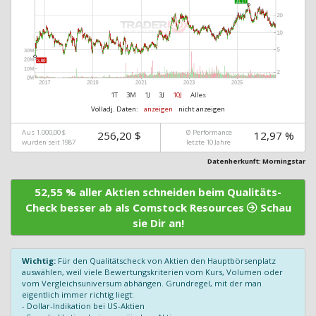
1T
3M
1J
3J
10J
Alles
Volladj. Daten:
anzeigen
nicht anzeigen
Aus 1.000,00 $
Ø Performance
256,20 $
12,97 %
wurden seit 1987
letzte 10 Jahre
Datenherkunft: Morningstar
52,55 % aller Aktien schneiden beim Qualitäts-
Check besser ab als Comstock Resources
Schau
sie Dir an!
Wichtig:
Für den Qualitätscheck von Aktien den Hauptbörsenplatz
auswählen, weil viele Bewertungskriterien vom Kurs, Volumen oder
vom Vergleichsuniversum abhängen. Grundregel, mit der man
eigentlich immer richtig liegt:
- Dollar-Indikation bei US-Aktien