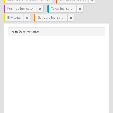
Kosmos Energy
Talos Energy
(DI)
(DI)
BKV
Gulfport Energy
(XNYS)
(DI)
Keine Daten vorhanden