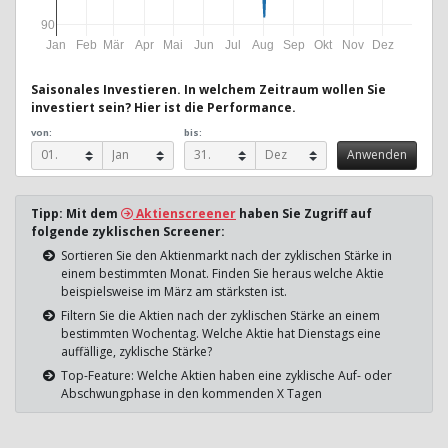
90
Jan
Feb
Mär
Apr
Mai
Jun
Jul
Aug
Sep
Okt
Nov
Dez
Saisonales Investieren. In welchem Zeitraum wollen Sie
investiert sein? Hier ist die Performance.
von:
bis:
Tipp: Mit dem
Aktienscreener
haben Sie Zugriff auf
folgende zyklischen Screener:
Sortieren Sie den Aktienmarkt nach der zyklischen Stärke in
einem bestimmten Monat. Finden Sie heraus welche Aktie
beispielsweise im März am stärksten ist.
Filtern Sie die Aktien nach der zyklischen Stärke an einem
bestimmten Wochentag. Welche Aktie hat Dienstags eine
auffällige, zyklische Stärke?
Top-Feature: Welche Aktien haben eine zyklische Auf- oder
Abschwungphase in den kommenden X Tagen