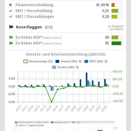
Finanzverschuldung
41,49 %
EBIT / Verschuldung
0,25
EBIT / Zinszahlungen
3,28
Rote Flaggen
(2/2)
Im Vergleich
zum Markt
Zu hohes KUV?
66
(oberes Dezil)
Zu hohes KGV?
95
(oberes Dezil)
Umsatz- und Gewinnentwicklung (jährlich)