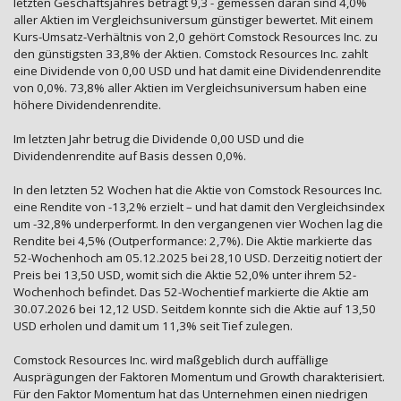
letzten Geschäftsjahres beträgt 9,3 - gemessen daran sind 4,0%
aller Aktien im Vergleichsuniversum günstiger bewertet. Mit einem
Kurs-Umsatz-Verhältnis von 2,0 gehört Comstock Resources Inc. zu
den günstigsten 33,8% der Aktien. Comstock Resources Inc. zahlt
eine Dividende von 0,00 USD und hat damit eine Dividendenrendite
von 0,0%. 73,8% aller Aktien im Vergleichsuniversum haben eine
höhere Dividendenrendite.
Im letzten Jahr betrug die Dividende 0,00 USD und die
Dividendenrendite auf Basis dessen 0,0%.
In den letzten 52 Wochen hat die Aktie von Comstock Resources Inc.
eine Rendite von -13,2% erzielt – und hat damit den Vergleichsindex
um -32,8% underperformt. In den vergangenen vier Wochen lag die
Rendite bei 4,5% (Outperformance: 2,7%). Die Aktie markierte das
52-Wochenhoch am 05.12.2025 bei 28,10 USD. Derzeitig notiert der
Preis bei 13,50 USD, womit sich die Aktie 52,0% unter ihrem 52-
Wochenhoch befindet. Das 52-Wochentief markierte die Aktie am
30.07.2026 bei 12,12 USD. Seitdem konnte sich die Aktie auf 13,50
USD erholen und damit um 11,3% seit Tief zulegen.
Comstock Resources Inc. wird maßgeblich durch auffällige
Ausprägungen der Faktoren Momentum und Growth charakterisiert.
Für den Faktor Momentum hat das Unternehmen einen niedrigen