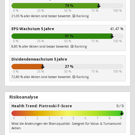
79 %
0 %
25 %
50 %
75 %
100 %
21,05 % aller Aktien sind besser bewertet.
Ranking
EPS-Wachstum 5 Jahre
41,47 %
91 %
0 %
25 %
50 %
75 %
100 %
8,85 % aller Aktien sind besser bewertet.
Ranking
Dividendenwachstum 5 Jahre
27 %
0 %
25 %
50 %
75 %
100 %
72,80 % aller Aktien sind besser bewertet.
Ranking
Risikoanalyse
Health Trend: Piotroski F-Score
9 / 9
0
1
2
3
4
5
6
7
8
9
Misst die Änderungen der Bilanzqualität. Geeignet für Value- & Turnaround-
Aktien.