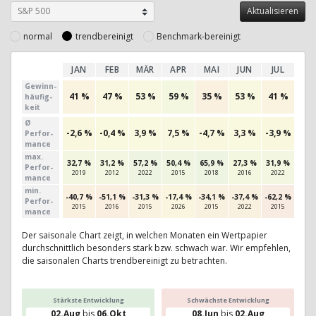
normal
trendbereinigt
Benchmark-bereinigt
JAN
FEB
MÄR
APR
MAI
JUN
JUL
AU
Gewinn­
41 %
47 %
53 %
59 %
35 %
53 %
41 %
50
häufig­
keit
Ø
-2,6 %
-0,4 %
3,9 %
7,5 %
-4,7 %
3,3 %
-3,9 %
10,
Perfor­
mance
max.
32,7 %
31,2 %
57,2 %
50,4 %
65,9 %
27,3 %
31,9 %
142,
Per­for­
2019
2012
2022
2015
2018
2016
2022
201
mance
min.
-40,7 %
-51,1 %
-31,3 %
-17,4 %
-34,1 %
-37,4 %
-62,2 %
-36,
Per­for­
2015
2016
2015
2026
2015
2022
2015
201
mance
Der saisonale Chart zeigt, in welchen Monaten ein Wertpapier
durchschnittlich besonders stark bzw. schwach war. Wir empfehlen,
die saisonalen Charts trendbereinigt zu betrachten.
Stärkste Entwicklung
Schwächste Entwicklung
02.Aug
bis
06.Okt
08.Jun
bis
02.Aug