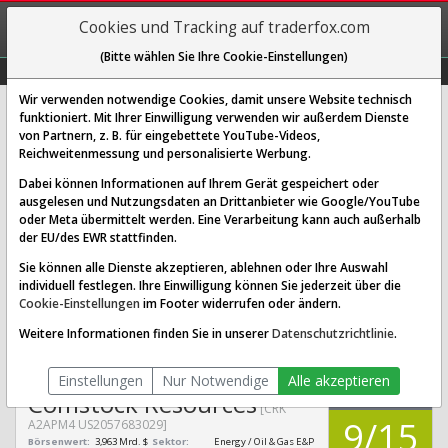
REGIS-
Cookies und Tracking auf traderfox.com
TRIEREN
(Bitte wählen Sie Ihre Cookie-Einstellungen)
Graphs
Explorer
Sector
Scan
Visual
Historie
Macro
Wir verwenden notwendige Cookies, damit unsere Website technisch
funktioniert. Mit Ihrer Einwilligung verwenden wir außerdem Dienste
von Partnern, z. B. für eingebettete YouTube-Videos,
Comstock Resources Aktie:
Reichweitenmessung und personalisierte Werbung.
Realtime-Kurs & Analyse (A2APM4
Dabei können Informationen auf Ihrem Gerät gespeichert oder
| CRK)
ausgelesen und Nutzungsdaten an Drittanbieter wie Google/YouTube
oder Meta übermittelt werden. Eine Verarbeitung kann auch außerhalb
der EU/des EWR stattfinden.
SCORING SYSTEMS:
Sie können alle Dienste akzeptieren, ablehnen oder Ihre Auswahl
individuell festlegen. Ihre Einwilligung können Sie jederzeit über die
Qualitäts-Check
Dividenden-Check
Wachstums-Check
Cookie-Einstellungen
im Footer widerrufen oder ändern.
Robustheits-Check
Weitere Informationen finden Sie in unserer
Datenschutzrichtlinie
.
Qualitäts-Check:
Ist die Aktie zum Investieren
Infos zum Score
geeignet?
Einstellungen
Nur Notwendige
Alle akzeptieren
QUALITÄTS-
Comstock Resources
CHECK
[CRK
9/15
A2APM4 US2057683029]
Börsenwert:
3,963 Mrd. $
Sektor:
Energy / Oil & Gas E&P