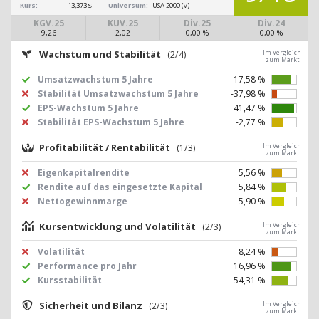
Kurs:
13,373 $
Universum:
USA 2000 (v)
KGV.25
KUV.25
Div.25
Div.24
9,26
2,02
0,00 %
0,00 %
Wachstum und Stabilität
(2/4)
Im Vergleich
zum Markt
Umsatzwachstum 5 Jahre
17,58 %
Stabilität Umsatzwachstum 5 Jahre
-37,98 %
EPS-Wachstum 5 Jahre
41,47 %
Stabilität EPS-Wachstum 5 Jahre
-2,77 %
Profitabilität / Rentabilität
(1/3)
Im Vergleich
zum Markt
Eigenkapitalrendite
5,56 %
Rendite auf das eingesetzte Kapital
5,84 %
Nettogewinnmarge
5,90 %
Kursentwicklung und Volatilität
(2/3)
Im Vergleich
zum Markt
Volatilität
8,24 %
Performance pro Jahr
16,96 %
Kursstabilität
54,31 %
Sicherheit und Bilanz
(2/3)
Im Vergleich
zum Markt