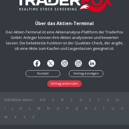
Über das Aktien-Terminal
Das Aktien-Terminal ist eine Aktienanalyse-Plattform der TraderFox
GmbH. Anleger können ihre Aktien analysieren und bewerten
lassen. Die beliebteste Funktion ist der Qualitäts-Check, der angibt,
ob eine Aktie zum Kaufen und Liegenlassen geeignet ist.
Kontakt
Vertrag kündigen
Vertrag widerrufen
Enthaltene Aktien:
0-9
A
B
C
D
E
F
G
H
I
J
K
L
M
N
O
P
Q
R
S
T
U
V
W
X
Y
Z