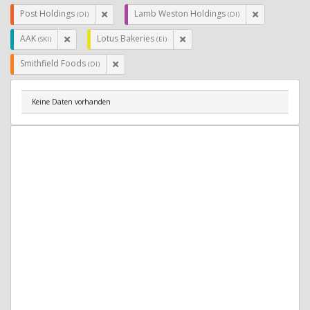
Post Holdings
Lamb Weston Holdings
(DI)
(DI)
AAK
Lotus Bakeries
(SKI)
(EI)
Smithfield Foods
(DI)
Keine Daten vorhanden