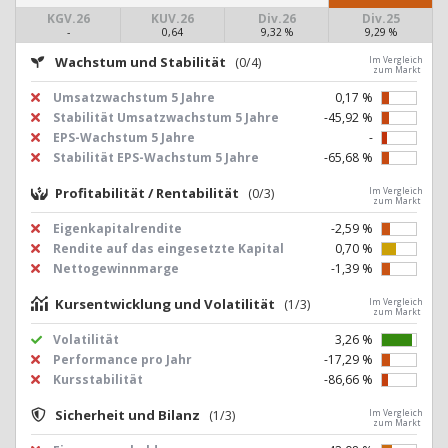
KGV.26
KUV.26
Div.26
Div.25
-
0,64
9,32 %
9,29 %
Wachstum und Stabilität
(0/4)
Im Vergleich
zum Markt
Umsatzwachstum 5 Jahre
0,17 %
Stabilität Umsatzwachstum 5 Jahre
-45,92 %
EPS-Wachstum 5 Jahre
-
Stabilität EPS-Wachstum 5 Jahre
-65,68 %
Profitabilität / Rentabilität
(0/3)
Im Vergleich
zum Markt
Eigenkapitalrendite
-2,59 %
Rendite auf das eingesetzte Kapital
0,70 %
Nettogewinnmarge
-1,39 %
Kursentwicklung und Volatilität
(1/3)
Im Vergleich
zum Markt
Volatilität
3,26 %
Performance pro Jahr
-17,29 %
Kursstabilität
-86,66 %
Sicherheit und Bilanz
(1/3)
Im Vergleich
zum Markt