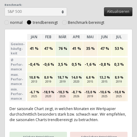
Benchmark:
normal
trendbereinigt
Benchmark-bereinigt
JAN
FEB
MÄR
APR
MAI
JUN
JUL
AU
Gewinn­
41 %
47 %
76 %
41 %
35 %
47 %
53 %
44 
häufig­
keit
Ø
-0,4 %
-0,6 %
3,5 %
0,5 %
-1,6 %
-0,8 %
0,3 %
-1,4 
Perfor­
mance
max.
10,8 %
8,0 %
18,7 %
14,0 %
6,8 %
13,2 %
8,9 %
6,9 
Per­for­
2013
2019
2019
2020
2015
2015
2019
2014
mance
min.
-6,7 %
-18,9 %
-18,3 %
-8,7 %
-13,0 %
-10,6 %
-10,8 %
-8,9 
Per­for­
2025
2020
2026
2026
2019
2025
2025
2023
mance
Der saisonale Chart zeigt, in welchen Monaten ein Wertpapier
durchschnittlich besonders stark bzw. schwach war. Wir empfehlen,
die saisonalen Charts trendbereinigt zu betrachten.
Stärkste Entwicklung
Schwächste Entwicklung