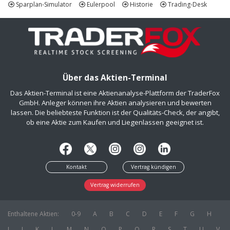
Sparplan-Simulator
Eulerpool
Historie
Trading-Desk
Über das Aktien-Terminal
Das Aktien-Terminal ist eine Aktienanalyse-Plattform der TraderFox
GmbH. Anleger können ihre Aktien analysieren und bewerten
lassen. Die beliebteste Funktion ist der Qualitäts-Check, der angibt,
ob eine Aktie zum Kaufen und Liegenlassen geeignet ist.
Kontakt
Vertrag kündigen
Vertrag widerrufen
Enthaltene Aktien:
0-9
A
B
C
D
E
F
G
H
I
J
K
L
M
N
O
P
Q
R
S
T
U
V