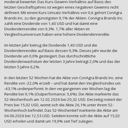
moderat bewertet. Das Kurs-Gewinn-Verhältnis auf Basis des
letzten Geschäftsjahres ist wegen eines negativen Gewinns nicht
definiert. Mit einem Kurs-Umsatz-Verhältnis von 0,6 gehört ConAgra
Brands Inc. zu den günstigsten 9,1% der Aktien. ConAgra Brands Inc.
zahlt eine Dividende von 1,40 USD und hat damit eine
Dividendenrendite von 9,3%. 1,7% aller Aktien im
Vergleichsuniversum haben eine höhere Dividendenrendite.
Im letzten Jahr betrug die Dividende 1,40 USD und die
Dividendenrendite auf Basis dessen 9,3%. Dieses Jahr wurde die
Dividende um 0,0% gesteigert. Das durchschnittliche
Dividendenwachstum der letzten 3 Jahre beträgt 2,0% und das der
letzten 5 Jahre 6,2%.
In den letzten 52 Wochen hat die Aktie von ConAgra Brands Inc. eine
Rendite von -22,0% erzielt – und hat damit den Vergleichsindex um
-43,1% underperformt. In den vergangenen vier Wochen lag die
Rendite bei 9,1% (Outperformance: 5,6%). Die Aktie markierte das
52-Wochenhoch am 12.02.2026 bei 20,32 USD. Derzeitig notiert der
Preis bei 15,02 USD, womit sich die Aktie 26,1% unter ihrem 52-
Wochenhoch befindet. Das 52-Wochentief markierte die Aktie am
04.06.2026 bei 12,53 USD. Seitdem konnte sich die Aktie auf 15,02
USD erholen und damit um 19,9% seit Tief zulegen.