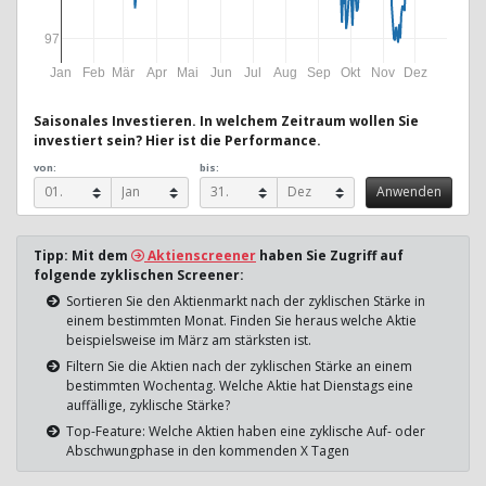
97
Jan
Feb
Mär
Apr
Mai
Jun
Jul
Aug
Sep
Okt
Nov
Dez
Saisonales Investieren. In welchem Zeitraum wollen Sie
investiert sein? Hier ist die Performance.
von:
bis:
Tipp: Mit dem
Aktienscreener
haben Sie Zugriff auf
folgende zyklischen Screener:
Sortieren Sie den Aktienmarkt nach der zyklischen Stärke in
einem bestimmten Monat. Finden Sie heraus welche Aktie
beispielsweise im März am stärksten ist.
Filtern Sie die Aktien nach der zyklischen Stärke an einem
bestimmten Wochentag. Welche Aktie hat Dienstags eine
auffällige, zyklische Stärke?
Top-Feature: Welche Aktien haben eine zyklische Auf- oder
Abschwungphase in den kommenden X Tagen