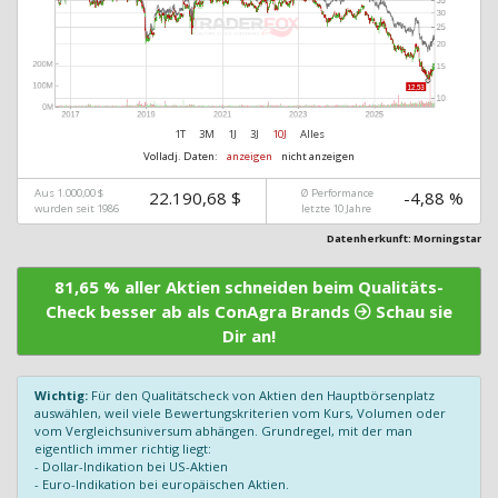
1T
3M
1J
3J
10J
Alles
Volladj. Daten:
anzeigen
nicht anzeigen
Aus 1.000,00 $
Ø Performance
22.190,68 $
-4,88 %
wurden seit 1986
letzte 10 Jahre
Datenherkunft: Morningstar
81,65 % aller Aktien schneiden beim Qualitäts-
Check besser ab als ConAgra Brands
Schau sie
Dir an!
Wichtig:
Für den Qualitätscheck von Aktien den Hauptbörsenplatz
auswählen, weil viele Bewertungskriterien vom Kurs, Volumen oder
vom Vergleichsuniversum abhängen. Grundregel, mit der man
eigentlich immer richtig liegt:
- Dollar-Indikation bei US-Aktien
- Euro-Indikation bei europäischen Aktien.