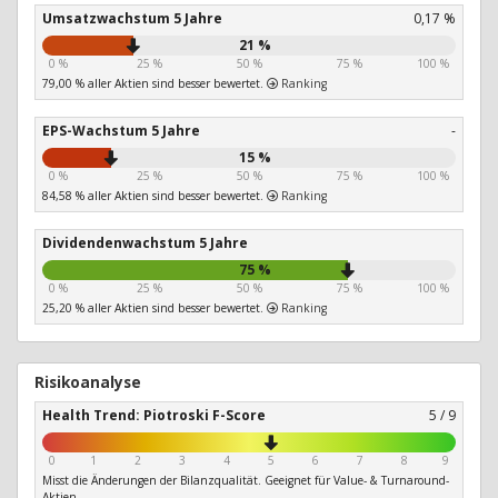
Umsatzwachstum 5 Jahre
0,17 %
21 %
0 %
25 %
50 %
75 %
100 %
79,00 % aller Aktien sind besser bewertet.
Ranking
EPS-Wachstum 5 Jahre
-
15 %
0 %
25 %
50 %
75 %
100 %
84,58 % aller Aktien sind besser bewertet.
Ranking
Dividendenwachstum 5 Jahre
75 %
0 %
25 %
50 %
75 %
100 %
25,20 % aller Aktien sind besser bewertet.
Ranking
Risikoanalyse
Health Trend: Piotroski F-Score
5 / 9
0
1
2
3
4
5
6
7
8
9
Misst die Änderungen der Bilanzqualität. Geeignet für Value- & Turnaround-
Aktien.