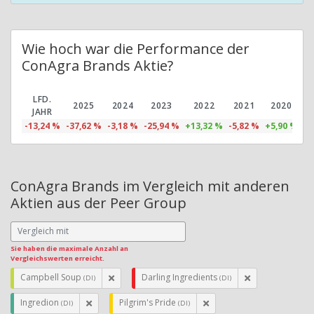
Wie hoch war die Performance der
ConAgra Brands Aktie?
LFD.
2025
2024
2023
2022
2021
2020
JAHR
-13,24 %
-37,62 %
-3,18 %
-25,94 %
+13,32 %
-5,82 %
+5,90 %
+6
ConAgra Brands im Vergleich mit anderen
Aktien aus der Peer Group
Sie haben die maximale Anzahl an
Vergleichswerten erreicht.
Campbell Soup
Darling Ingredients
(DI)
(DI)
Ingredion
Pilgrim's Pride
(DI)
(DI)