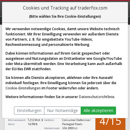
REGIS-
Cookies und Tracking auf traderfox.com
TRIEREN
(Bitte wählen Sie Ihre Cookie-Einstellungen)
Graphs
Explorer
Sector
Scan
Visual
Historie
Macro
Wir verwenden notwendige Cookies, damit unsere Website technisch
funktioniert. Mit Ihrer Einwilligung verwenden wir außerdem Dienste
von Partnern, z. B. für eingebettete YouTube-Videos,
ConAgra Brands Aktie: Realtime-
Reichweitenmessung und personalisierte Werbung.
Kurs & Analyse (861259 | CAG)
Dabei können Informationen auf Ihrem Gerät gespeichert oder
ausgelesen und Nutzungsdaten an Drittanbieter wie Google/YouTube
oder Meta übermittelt werden. Eine Verarbeitung kann auch außerhalb
SCORING SYSTEMS:
der EU/des EWR stattfinden.
Qualitäts-Check
Dividenden-Check
Wachstums-Check
Sie können alle Dienste akzeptieren, ablehnen oder Ihre Auswahl
individuell festlegen. Ihre Einwilligung können Sie jederzeit über die
Robustheits-Check
Cookie-Einstellungen
im Footer widerrufen oder ändern.
Qualitäts-Check:
Ist die Aktie zum Investieren
Infos zum Score
Weitere Informationen finden Sie in unserer
Datenschutzrichtlinie
.
geeignet?
QUALITÄTS-
ConAgra Brands
CHECK
Einstellungen
Nur Notwendige
Alle akzeptieren
[CAG 861259
US2058871029]
4/15
Börsenwert:
7,212 Mrd. $
Sektor:
Consumer Defensive /
Kurs:
14,799 $
Packaged Foods
Universum:
USA 2000 (v)