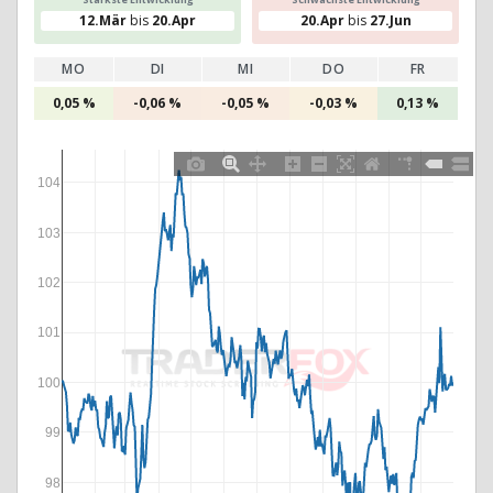
12.Mär
bis
20.Apr
20.Apr
bis
27.Jun
MO
DI
MI
DO
FR
0,05 %
-0,06 %
-0,05 %
-0,03 %
0,13 %
104
103
102
101
100
99
98