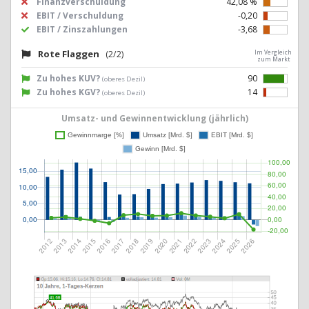
Finanzverschuldung
42,08 %
EBIT / Verschuldung
-0,20
EBIT / Zinszahlungen
-3,68
Rote Flaggen
(2/2)
Im Vergleich
zum Markt
Zu hohes KUV?
90
(oberes Dezil)
Zu hohes KGV?
14
(oberes Dezil)
Umsatz- und Gewinnentwicklung (jährlich)