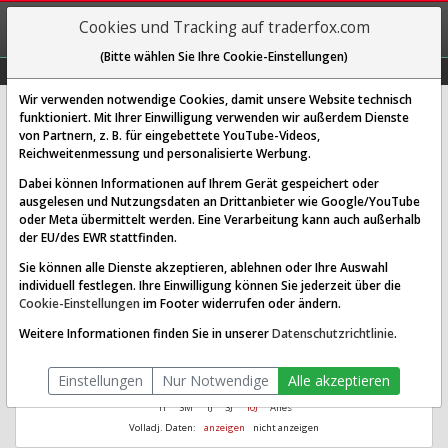
REGIS-
Cookies und Tracking auf traderfox.com
TRIEREN
(Bitte wählen Sie Ihre Cookie-Einstellungen)
Graphs
Explorer
Sector
Scan
Visual
Historie
Macro
Wir verwenden notwendige Cookies, damit unsere Website technisch
funktioniert. Mit Ihrer Einwilligung verwenden wir außerdem Dienste
Confluent Inc.
von Partnern, z. B. für eingebettete YouTube-Videos,
Reichweitenmessung und personalisierte Werbung.
[8QR | WKN A3CS43 | ISIN US20717M1036]
Dabei können Informationen auf Ihrem Gerät gespeichert oder
Aus 1.000
Ø Performance
ausgelesen und Nutzungsdaten an Drittanbieter wie Google/YouTube
1.045,98
38,87 %
wurden seit 2026
letzte 0 Jahre
oder Meta übermittelt werden. Eine Verarbeitung kann auch außerhalb
der EU/des EWR stattfinden.
Sie können alle Dienste akzeptieren, ablehnen oder Ihre Auswahl
individuell festlegen. Ihre Einwilligung können Sie jederzeit über die
Cookie-Einstellungen
im Footer widerrufen oder ändern.
Weitere Informationen finden Sie in unserer
Datenschutzrichtlinie
.
Einstellungen
Nur Notwendige
Alle akzeptieren
1T
3M
1J
3J
10J
Alles
Volladj. Daten:
anzeigen
nicht anzeigen