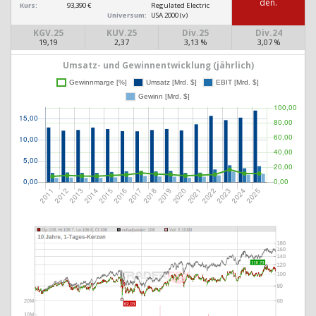
den.
Kurs:
93,390 €
Regulated Electric
Universum:
USA 2000 (v)
KGV.25
KUV.25
Div.25
Div.24
19,19
2,37
3,13 %
3,07 %
Umsatz- und Gewinnentwicklung (jährlich)