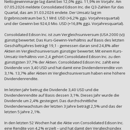
Nettogewinnmarge lag damit bei 12,0% ggü. 11,9% im Vorjahr. Am
07.05.2026 meldete Consolidated Edison Inc. die Q3-Zahlen für das
Quartal, das am 31.03.2026 endete. Der Umsatz lag im
Ergebniszeitraum bei 5,1 Mrd. USD (+6,2% ggü. Vorjahresquartal)
und der Gewinn bei 924,0 Mio. USD (+16,8% ggü. Vorjahresquartal).
Consolidated Edison Inc. ist zum Vergleichsuniversum (USA 2000 (v))
günstig bewertet. Das Kurs-Gewinn-Verhältnis auf Basis des letzten
Geschäftsjahres beträgt 19,1 - gemessen daran sind 24,8% aller
Aktien im Vergleichsuniversum günstiger bewertet. Mit einem Kurs-
Umsatz-Verhältnis von 2,4 gehört Consolidated Edison Inc. zu den
günstigsten 37,7% der Aktien. Consolidated Edison Inc. zahlt eine
Dividende von 3,40 USD und hat damit eine Dividendenrendite von
3,1%. 13,7% aller Aktien im Vergleichsuniversum haben eine höhere
Dividendenrendite.
Im letzten Jahr betrug die Dividende 3,40 USD und die
Dividendenrendite auf Basis dessen 3,1%. Dieses Jahr wurde die
Dividende um 2,4% gesteigert. Das durchschnittliche
Dividendenwachstum der letzten 3 Jahre beträgt 2,5% und das der
letzten 5 Jahre 2,1%.
In den letzten 52 Wochen hat die Aktie von Consolidated Edison Inc.
eine Rendite von 4,2% erzielt – und hat damit den Vergleichsindex