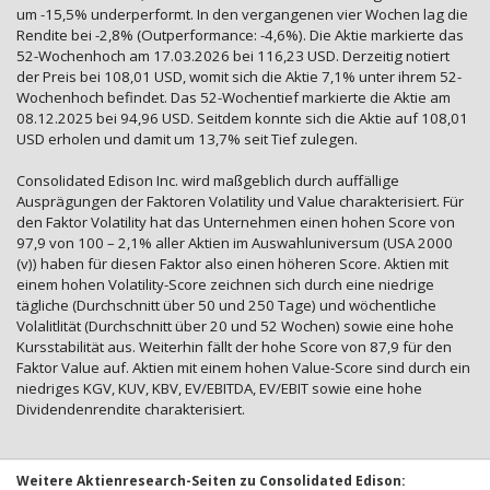
um -15,5% underperformt. In den vergangenen vier Wochen lag die
Rendite bei -2,8% (Outperformance: -4,6%). Die Aktie markierte das
52-Wochenhoch am 17.03.2026 bei 116,23 USD. Derzeitig notiert
der Preis bei 108,01 USD, womit sich die Aktie 7,1% unter ihrem 52-
Wochenhoch befindet. Das 52-Wochentief markierte die Aktie am
08.12.2025 bei 94,96 USD. Seitdem konnte sich die Aktie auf 108,01
USD erholen und damit um 13,7% seit Tief zulegen.
Consolidated Edison Inc. wird maßgeblich durch auffällige
Ausprägungen der Faktoren Volatility und Value charakterisiert. Für
den Faktor Volatility hat das Unternehmen einen hohen Score von
97,9 von 100 – 2,1% aller Aktien im Auswahluniversum (USA 2000
(v)) haben für diesen Faktor also einen höheren Score. Aktien mit
einem hohen Volatility-Score zeichnen sich durch eine niedrige
tägliche (Durchschnitt über 50 und 250 Tage) und wöchentliche
Volalitlität (Durchschnitt über 20 und 52 Wochen) sowie eine hohe
Kursstabilität aus. Weiterhin fällt der hohe Score von 87,9 für den
Faktor Value auf. Aktien mit einem hohen Value-Score sind durch ein
niedriges KGV, KUV, KBV, EV/EBITDA, EV/EBIT sowie eine hohe
Dividendenrendite charakterisiert.
Weitere Aktienresearch-Seiten zu Consolidated Edison: