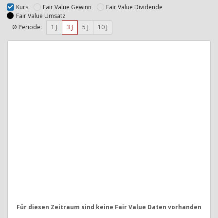
Kurs
Fair Value Gewinn
Fair Value Dividende
Fair Value Umsatz
Ø Periode:
1 J
3 J
5 J
10 J
Für diesen Zeitraum sind keine Fair Value Daten vorhanden