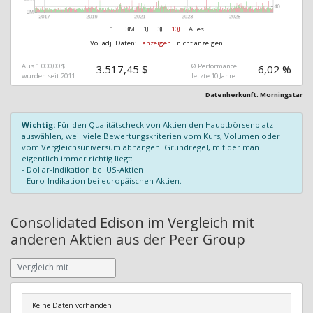
1T
3M
1J
3J
10J
Alles
Volladj. Daten:
anzeigen
nicht anzeigen
Aus 1.000,00 $
Ø Performance
3.517,45 $
6,02 %
wurden seit 2011
letzte 10 Jahre
Datenherkunft: Morningstar
Wichtig:
Für den Qualitätscheck von Aktien den Hauptbörsenplatz
auswählen, weil viele Bewertungskriterien vom Kurs, Volumen oder
vom Vergleichsuniversum abhängen. Grundregel, mit der man
eigentlich immer richtig liegt:
- Dollar-Indikation bei US-Aktien
- Euro-Indikation bei europäischen Aktien.
Consolidated Edison im Vergleich mit
anderen Aktien aus der Peer Group
Keine Daten vorhanden