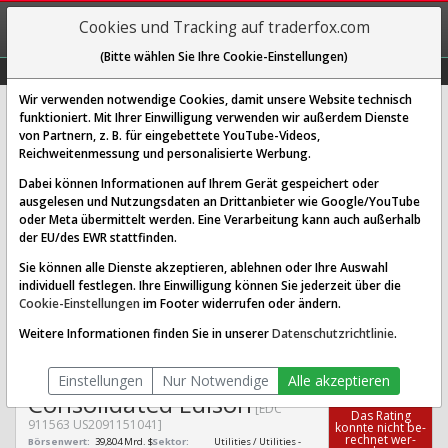
REGIS-
Cookies und Tracking auf traderfox.com
TRIEREN
(Bitte wählen Sie Ihre Cookie-Einstellungen)
Graphs
Explorer
Sector
Scan
Visual
Historie
Macro
Wir verwenden notwendige Cookies, damit unsere Website technisch
funktioniert. Mit Ihrer Einwilligung verwenden wir außerdem Dienste
von Partnern, z. B. für eingebettete YouTube-Videos,
Consolidated Edison Aktie:
Reichweitenmessung und personalisierte Werbung.
Realtime-Kurs & Analyse (911563 |
Dabei können Informationen auf Ihrem Gerät gespeichert oder
EDC)
ausgelesen und Nutzungsdaten an Drittanbieter wie Google/YouTube
oder Meta übermittelt werden. Eine Verarbeitung kann auch außerhalb
der EU/des EWR stattfinden.
SCORING SYSTEMS:
Sie können alle Dienste akzeptieren, ablehnen oder Ihre Auswahl
individuell festlegen. Ihre Einwilligung können Sie jederzeit über die
Qualitäts-Check
Dividenden-Check
Wachstums-Check
Cookie-Einstellungen
im Footer widerrufen oder ändern.
Robustheits-Check
Weitere Informationen finden Sie in unserer
Datenschutzrichtlinie
.
Qualitäts-Check:
Ist die Aktie zum Investieren
Infos zum Score
geeignet?
Einstellungen
Nur Notwendige
Alle akzeptieren
Consolidated Edison
[EDC
Das Ra­ting
911563 US2091151041]
konn­te nicht be­
rech­net wer­
Börsenwert:
39,804 Mrd. $
Sektor:
Utilities / Utilities -