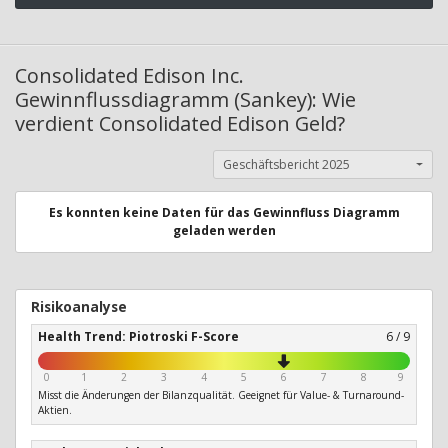
Consolidated Edison Inc.
Gewinnflussdiagramm (Sankey): Wie
verdient Consolidated Edison Geld?
Geschäftsbericht 2025
Es konnten keine Daten für das Gewinnfluss Diagramm
geladen werden
Risikoanalyse
Health Trend: Piotroski F-Score
6 / 9
0
1
2
3
4
5
6
7
8
9
Misst die Änderungen der Bilanzqualität. Geeignet für Value- & Turnaround-
Aktien.