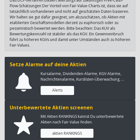
Das DCF-Verfahren basiert allerdings auf zukünftigen Free-Cash-
Flow-Schätzungen Der Vorteil von Fair-Value-Charts ist, dass sie auf
tatsächllich vorhandenen und nicht auf geschätzten Daten basieren.
Wir halten sie gut dafür geeignet, um abzuschätzen, ob Aktien mit
etablierten Geschäftsmodellen derzeit zu euphorisch oder zu
pessimistisch bewertet werden. Bitte beachten: Das KUV als
Bewertungskennzahl ist stabiler als das KGV. Ein Gewinneinbruch
führt zu höheren KGVs und damit unter Umständen auch zu höheren
Fair-Values.
Setze Alarme auf deine Aktien
Kursalarme, Dividenden-Alarme, KGV-Alarme,
Nachrichtenalarme, Kurslisten-Überwachung, ...
Alerts
Unterbewertete Aktien screenen
Mit Aktien RANKINGS kannst Du unterbewertete
Aktien nach Fair-Value finden.
aktien RANKINGS