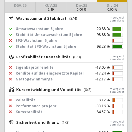
KGV.25
KUV.25
Div.25
Div.24
-
2,19
0,00 %
0,00 %
Wachstum und Stabilität
(3/4)
Im Vergleich
zum Markt
Umsatzwachstum 5 Jahre
20,88 %
Stabilität Umsatzwachstum 5 Jahre
98,88 %
EPS-Wachstum 5 Jahre
-
Stabilität EPS-Wachstum 5 Jahre
98,23 %
Profitabilität / Rentabilität
(0/3)
Im Vergleich
zum Markt
Eigenkapitalrendite
-13,05 %
Rendite auf das eingesetzte Kapital
-17,24 %
Nettogewinnmarge
-12,17 %
Kursentwicklung und Volatilität
(0/3)
Im Vergleich
zum Markt
Volatilität
8,12 %
Performance pro Jahr
-33,16 %
Kursstabilität
-84,57 %
Sicherheit und Bilanz
(1/3)
Im Vergleich
zum Markt