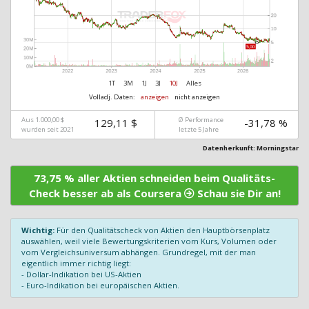
1T
3M
1J
3J
10J
Alles
Volladj. Daten:
anzeigen
nicht anzeigen
Aus 1.000,00 $
Ø Performance
129,11 $
-31,78 %
wurden seit 2021
letzte 5 Jahre
Datenherkunft: Morningstar
73,75 % aller Aktien schneiden beim Qualitäts-
Check besser ab als Coursera
Schau sie Dir an!
Wichtig:
Für den Qualitätscheck von Aktien den Hauptbörsenplatz
auswählen, weil viele Bewertungskriterien vom Kurs, Volumen oder
vom Vergleichsuniversum abhängen. Grundregel, mit der man
eigentlich immer richtig liegt:
- Dollar-Indikation bei US-Aktien
- Euro-Indikation bei europäischen Aktien.