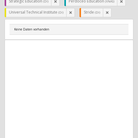
Strategic Education
Perdoceo Education
(DI)
(XNAS)
Universal Technical Institute
Stride
(DI)
(DI)
Keine Daten vorhanden