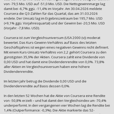
von -79,5 Mio. USD auf -51,0 Mio. USD. Die Nettogewinnmarge lag
damit bei -6,7% ggü. -11,4% im Vorjahr. Am 30.04.2026 meldete
Coursera die Q3-Zahlen für das Quartal, das am 31.03.2026
endete. Der Umsatz lag im Ergebniszeitraum bei 195,7 Mio. USD
(+9,1% ggü. Vorjahresquartal) und der Gewinn bei -20,5 Mio. USD
(Vorjahr: -7,8 Mio. USD).
Coursera ist zum Vergleichsuniversum (USA 2000 (v)) moderat
bewertet. Das Kurs-Gewinn-Verhältnis auf Basis des letzten
Geschäftsjahres ist wegen eines negativen Gewinns nicht definiert.
Mit einem Kurs-Umsatz-Verhältnis von 2,2 gehört Coursera zu den
günstigsten 35,9% der Aktien. Coursera zahlt eine Dividende von
0,00 USD und hat damit eine Dividendenrendite von 0,0%. 73,8%
aller Aktien im Vergleichsuniversum haben eine höhere
Dividendenrendite.
Im letzten Jahr betrug die Dividende 0,00 USD und die
Dividendenrendite auf Basis dessen 0,0%.
In den letzten 52 Wochen hat die Aktie von Coursera eine Rendite
von -50,8% erzielt – und hat damit den Vergleichsindex um -70,4%
underperformt. In den vergangenen vier Wochen lag die Rendite bei
1,4% (Outperformance: -0,3%). Die Aktie markierte das 52-