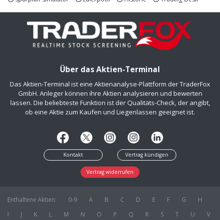
Über das Aktien-Terminal
Das Aktien-Terminal ist eine Aktienanalyse-Plattform der TraderFox
GmbH. Anleger können ihre Aktien analysieren und bewerten
lassen. Die beliebteste Funktion ist der Qualitäts-Check, der angibt,
ob eine Aktie zum Kaufen und Liegenlassen geeignet ist.
Kontakt
Vertrag kündigen
Vertrag widerrufen
Enthaltene Aktien:
0-9
A
B
C
D
E
F
G
H
I
J
K
L
M
N
O
P
Q
R
S
T
U
V