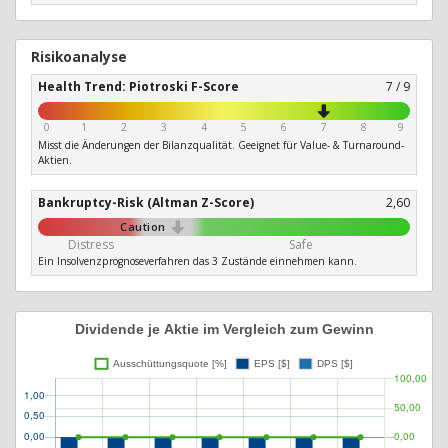
Risikoanalyse
Health Trend: Piotroski F-Score
7 / 9
0
1
2
3
4
5
6
7
8
9
Misst die Änderungen der Bilanzqualität. Geeignet für Value- & Turnaround-
Aktien.
Bankruptcy-Risk (Altman Z-Score)
2,60
Caution
Distress
Safe
Ein Insolvenzprognoseverfahren das 3 Zustände einnehmen kann.