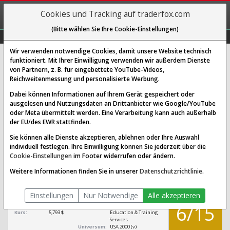
REGIS-
Cookies und Tracking auf traderfox.com
TRIEREN
(Bitte wählen Sie Ihre Cookie-Einstellungen)
Graphs
Explorer
Sector
Scan
Visual
Historie
Macro
Wir verwenden notwendige Cookies, damit unsere Website technisch
funktioniert. Mit Ihrer Einwilligung verwenden wir außerdem Dienste
von Partnern, z. B. für eingebettete YouTube-Videos,
Coursera Aktie: Realtime-Kurs &
Reichweitenmessung und personalisierte Werbung.
Analyse (A2QRZ7 | COUR)
Dabei können Informationen auf Ihrem Gerät gespeichert oder
ausgelesen und Nutzungsdaten an Drittanbieter wie Google/YouTube
oder Meta übermittelt werden. Eine Verarbeitung kann auch außerhalb
SCORING SYSTEMS:
der EU/des EWR stattfinden.
Qualitäts-Check
Dividenden-Check
Wachstums-Check
Sie können alle Dienste akzeptieren, ablehnen oder Ihre Auswahl
individuell festlegen. Ihre Einwilligung können Sie jederzeit über die
Robustheits-Check
Cookie-Einstellungen
im Footer widerrufen oder ändern.
Qualitäts-Check:
Ist die Aktie zum Investieren
Infos zum Score
Weitere Informationen finden Sie in unserer
Datenschutzrichtlinie
.
geeignet?
QUALITÄTS-
Coursera
CHECK
Einstellungen
Nur Notwendige
Alle akzeptieren
[COUR A2QRZ7 US22266M1045]
6/15
Börsenwert:
1,532 Mrd. $
Sektor:
Consumer Defensive /
Kurs:
5,793 $
Education & Training
Services
Universum:
USA 2000 (v)