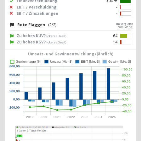
Finanzverschuldung
0,00 %
EBIT / Verschuldung
-
EBIT / Zinszahlungen
-
Rote Flaggen
(2/2)
Im Vergleich
zum Markt
Zu hohes KUV?
64
(oberes Dezil)
Zu hohes KGV?
14
(oberes Dezil)
Umsatz- und Gewinnentwicklung (jährlich)