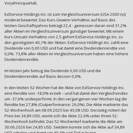
Vorjahresquartal).
ExlService Holdings Inc. ist zum Vergleichsuniversum (USA 2000 (v))
moderat bewertet. Das Kurs-Gewinn-Verhältnis auf Basis des
letzten Geschäftsjahres beträgt 22,4 - gemessen daran sind 31,2%
aller Aktien im Vergleichsuniversum günstiger bewertet. Mit einem
Kurs-Umsatz-Verhältnis von 2,5 gehört ExlService Holdings Inc. zu
den günstigsten 40,1% der Aktien. ExlService Holdings Inc. zahlt eine
Dividende von 0,00 USD und hat damit eine Dividendenrendite von
0,0%. 73,8% aller Aktien im Vergleichsuniversum haben eine höhere
Dividendenrendite.
Im letzten Jahr betrug die Dividende 0,00 USD und die
Dividendenrendite auf Basis dessen 0,0%.
In den letzten 52 Wochen hat die Aktie von ExlService Holdings Inc.
eine Rendite von -18,0% erzielt – und hat damit den Vergleichsindex
um -37,6% underperformt. In den vergangenen vier Wochen lag die
Rendite bei 27,8% (Outperformance: 26,0%). Die Aktie markierte das
52-Wochenhoch am 08.09.2025 bei 45,08 USD. Derzeitig notiert der
Preis bei 34,89 USD, womit sich die Aktie 22,6% unter ihrem 52-
Wochenhoch befindet. Das 52-Wochentief markierte die Aktie am
30.06.2026 bei 24,85 USD. Seitdem konnte sich die Aktie auf 34,89
USD erholen und damit um 40,4% seit Tief zulegen.