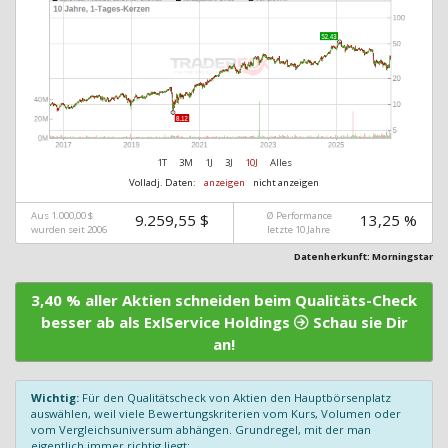
1T
3M
1J
3J
10J
Alles
Volladj. Daten:
anzeigen
nicht anzeigen
Aus 1.000,00 $
Ø Performance
9.259,55 $
13,25 %
wurden seit 2006
letzte 10 Jahre
Datenherkunft: Morningstar
3,40 % aller Aktien schneiden beim Qualitäts-Check
besser ab als ExlService Holdings
Schau sie Dir
an!
Wichtig:
Für den Qualitätscheck von Aktien den Hauptbörsenplatz
auswählen, weil viele Bewertungskriterien vom Kurs, Volumen oder
vom Vergleichsuniversum abhängen. Grundregel, mit der man
eigentlich immer richtig liegt: