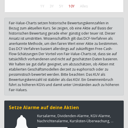
1Y
3Y
5Y
10Y
Alles
Fair-Value-Charts setzen historische Bewertungskennzahlen in
Bezug zum aktuellen Kurs. Sei zeigen, ob eine Aktie auf Basis der
historischen Bewertung gerade eher günstig oder teuer ist. Dieser
Ansatz ist umstritten. Wissenschaftlich gilt das DCF-Verfahren als
anerkannte Methode, um den fairen Wert einer Aktie zu bestimmen.
Das DCF-Verfahren basiert allerdings auf zukünftigen Free-Cash-
Flow-Schätzungen Der Vorteil von Fair-Value-Charts ist, dass sie auf
tatsächllich vorhandenen und nicht auf geschätzten Daten basieren.
Wir halten sie gut dafür geeignet, um abzuschätzen, ob Aktien mit
etablierten Geschäftsmodellen derzeit zu euphorisch oder zu
pessimistisch bewertet werden. Bitte beachten: Das KUV als
Bewertungskennzahl ist stabiler als das KGV. Ein Gewinneinbruch
führt zu höheren KGVs und damit unter Umständen auch zu höheren
Fair-Values.
Setze Alarme auf deine Aktien
Kursalarme, Dividenden-Alarme, KGV-Alarme,
Nachrichtenalarme, Kurslisten-Überwachung, ...