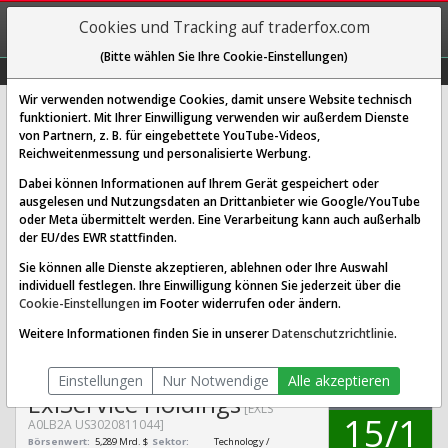
REGIS-
Cookies und Tracking auf traderfox.com
TRIEREN
(Bitte wählen Sie Ihre Cookie-Einstellungen)
Graphs
Explorer
Sector
Scan
Visual
Historie
Macro
Wir verwenden notwendige Cookies, damit unsere Website technisch
funktioniert. Mit Ihrer Einwilligung verwenden wir außerdem Dienste
von Partnern, z. B. für eingebettete YouTube-Videos,
ExlService Holdings Aktie:
Reichweitenmessung und personalisierte Werbung.
Realtime-Kurs & Analyse (A0LB2A
Dabei können Informationen auf Ihrem Gerät gespeichert oder
| EXLS)
ausgelesen und Nutzungsdaten an Drittanbieter wie Google/YouTube
oder Meta übermittelt werden. Eine Verarbeitung kann auch außerhalb
der EU/des EWR stattfinden.
SCORING SYSTEMS:
Sie können alle Dienste akzeptieren, ablehnen oder Ihre Auswahl
individuell festlegen. Ihre Einwilligung können Sie jederzeit über die
Qualitäts-Check
Dividenden-Check
Wachstums-Check
Cookie-Einstellungen
im Footer widerrufen oder ändern.
Robustheits-Check
Weitere Informationen finden Sie in unserer
Datenschutzrichtlinie
.
Qualitäts-Check:
Ist die Aktie zum Investieren
Infos zum Score
geeignet?
Einstellungen
Nur Notwendige
Alle akzeptieren
QUALITÄTS-
ExlService Holdings
CHECK
[EXLS
15/1
A0LB2A US3020811044]
Börsenwert:
5,289 Mrd. $
Sektor:
Technology /