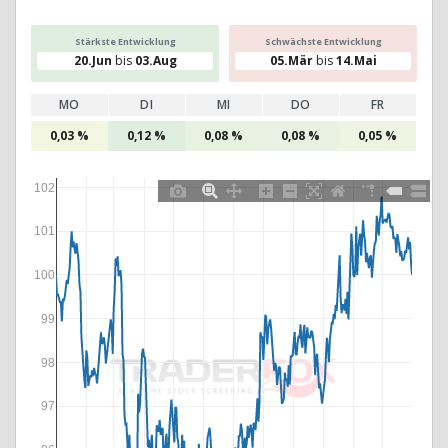
Stärkste Entwicklung
Schwächste Entwicklung
20.Jun
bis
03.Aug
05.Mär
bis
14.Mai
MO
DI
MI
DO
FR
0,03 %
0,12 %
0,08 %
0,08 %
0,05 %
102
101
100
99
98
97