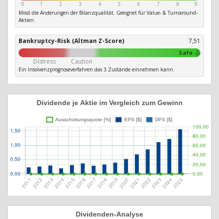
0
1
2
3
4
5
6
7
8
9
Misst die Änderungen der Bilanzqualität. Geeignet für Value- & Turnaround-
Aktien.
Bankruptcy-Risk (Altman Z-Score)
7,51
Safe
Distress
Caution
Ein Insolvenzprognoseverfahren das 3 Zustände einnehmen kann.