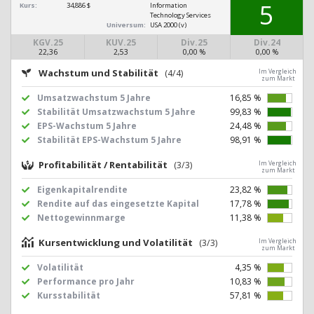
5
Kurs:
34,886 $
Information
Technology Services
Universum:
USA 2000 (v)
KGV.25
KUV.25
Div.25
Div.24
22,36
2,53
0,00 %
0,00 %
Wachstum und Stabilität
(4/4)
Im Vergleich
zum Markt
Umsatzwachstum 5 Jahre
16,85 %
Stabilität Umsatzwachstum 5 Jahre
99,83 %
EPS-Wachstum 5 Jahre
24,48 %
Stabilität EPS-Wachstum 5 Jahre
98,91 %
Profitabilität / Rentabilität
(3/3)
Im Vergleich
zum Markt
Eigenkapitalrendite
23,82 %
Rendite auf das eingesetzte Kapital
17,78 %
Nettogewinnmarge
11,38 %
Kursentwicklung und Volatilität
(3/3)
Im Vergleich
zum Markt
Volatilität
4,35 %
Performance pro Jahr
10,83 %
Kursstabilität
57,81 %