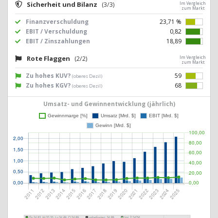
Sicherheit und Bilanz
(3/3)
Im Vergleich
zum Markt
Finanzverschuldung
23,71 %
EBIT / Verschuldung
0,82
EBIT / Zinszahlungen
18,89
Rote Flaggen
(2/2)
Im Vergleich
zum Markt
Zu hohes KUV?
59
(oberes Dezil)
Zu hohes KGV?
68
(oberes Dezil)
Umsatz- und Gewinnentwicklung (jährlich)