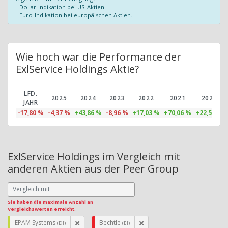
- Dollar-Indikation bei US-Aktien
- Euro-Indikation bei europäischen Aktien.
Wie hoch war die Performance der
ExlService Holdings Aktie?
LFD.
2025
2024
2023
2022
2021
2020
JAHR
-17,80 %
-4,37 %
+43,86 %
-8,96 %
+17,03 %
+70,06 %
+22,56 %
ExlService Holdings im Vergleich mit
anderen Aktien aus der Peer Group
Sie haben die maximale Anzahl an
Vergleichswerten erreicht.
EPAM Systems
Bechtle
(DI)
(EI)