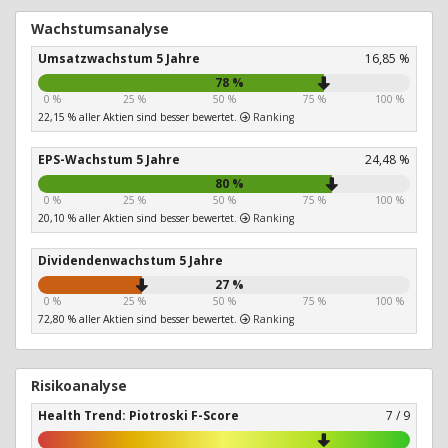
Wachstumsanalyse
Umsatzwachstum 5 Jahre
16,85 %
78 %
0 %
25 %
50 %
75 %
100 %
22,15 % aller Aktien sind besser bewertet.
Ranking
EPS-Wachstum 5 Jahre
24,48 %
80 %
0 %
25 %
50 %
75 %
100 %
20,10 % aller Aktien sind besser bewertet.
Ranking
Dividendenwachstum 5 Jahre
27 %
0 %
25 %
50 %
75 %
100 %
72,80 % aller Aktien sind besser bewertet.
Ranking
Risikoanalyse
Health Trend: Piotroski F-Score
7 / 9