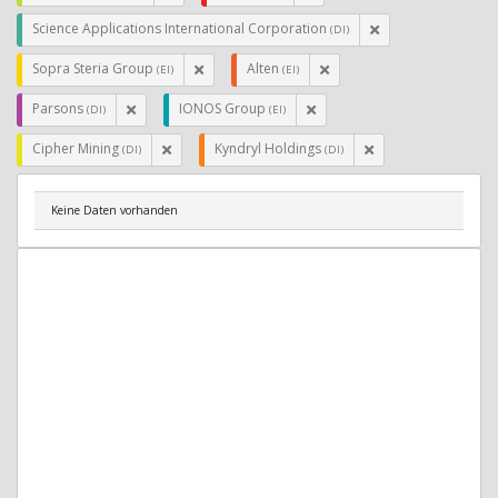
Science Applications International Corporation
(DI)
Sopra Steria Group
Alten
(EI)
(EI)
Parsons
IONOS Group
(DI)
(EI)
Cipher Mining
Kyndryl Holdings
(DI)
(DI)
Keine Daten vorhanden