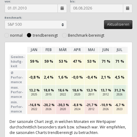
von:
bis:
Benchmark:
normal
trendbereinigt
Benchmark-bereinigt
JAN
FEB
MÄR
APR
MAI
JUN
JUL
AU
Gewinn­
59 %
59 %
53 %
47 %
53 %
71 %
71 %
50 
häufig­
keit
Ø
-0,8 %
2,4 %
1,6 %
-0,0 %
-0,4 %
2,1 %
4,5 %
0,9 
Perfor­
mance
max.
13,2 %
18,8 %
18,6 %
18,6 %
13,3 %
13,7 %
31,2 %
11,2 
Per­for­
2025
2015
2022
2020
2011
2012
2026
2011
mance
min.
-16,8 %
-20,2 %
-30,3 %
-8,8 %
-21,7 %
-10,9 %
-6,7 %
-10,8
Per­for­
2022
2026
2020
2024
2012
2026
2023
2010
mance
Der saisonale Chart zeigt, in welchen Monaten ein Wertpapier
durchschnittlich besonders stark bzw. schwach war. Wir empfehlen,
die saisonalen Charts trendbereinigt zu betrachten.