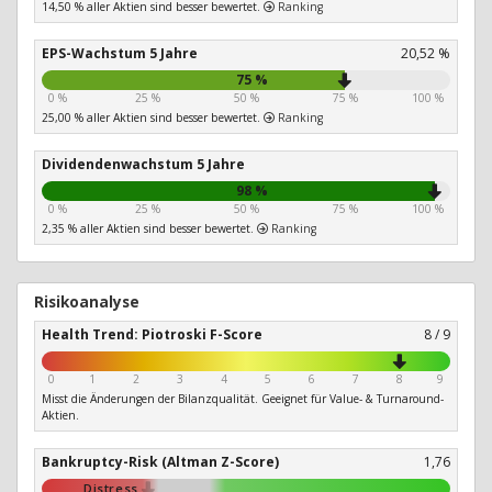
14,50 % aller Aktien sind besser bewertet.
Ranking
EPS-Wachstum 5 Jahre
20,52 %
75 %
0 %
25 %
50 %
75 %
100 %
25,00 % aller Aktien sind besser bewertet.
Ranking
Dividendenwachstum 5 Jahre
98 %
0 %
25 %
50 %
75 %
100 %
2,35 % aller Aktien sind besser bewertet.
Ranking
Risikoanalyse
Health Trend: Piotroski F-Score
8 / 9
0
1
2
3
4
5
6
7
8
9
Misst die Änderungen der Bilanzqualität. Geeignet für Value- & Turnaround-
Aktien.
Bankruptcy-Risk (Altman Z-Score)
1,76
Distress