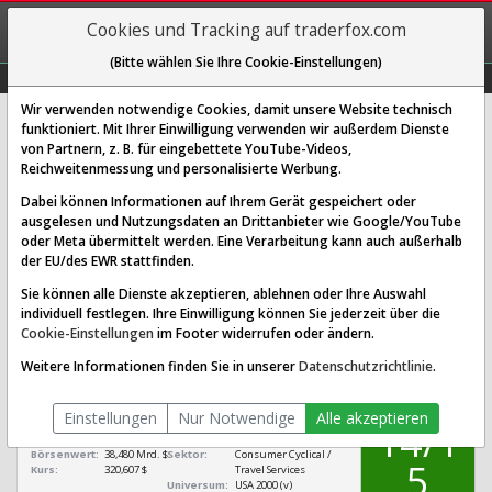
REGIS-
Cookies und Tracking auf traderfox.com
TRIEREN
(Bitte wählen Sie Ihre Cookie-Einstellungen)
Graphs
Explorer
Sector
Scan
Visual
Historie
Macro
Wir verwenden notwendige Cookies, damit unsere Website technisch
funktioniert. Mit Ihrer Einwilligung verwenden wir außerdem Dienste
von Partnern, z. B. für eingebettete YouTube-Videos,
Expedia Group Aktie: Realtime-
Reichweitenmessung und personalisierte Werbung.
Kurs & Analyse (A1JRLJ | EXPE)
Dabei können Informationen auf Ihrem Gerät gespeichert oder
ausgelesen und Nutzungsdaten an Drittanbieter wie Google/YouTube
oder Meta übermittelt werden. Eine Verarbeitung kann auch außerhalb
SCORING SYSTEMS:
der EU/des EWR stattfinden.
Qualitäts-Check
Dividenden-Check
Wachstums-Check
Sie können alle Dienste akzeptieren, ablehnen oder Ihre Auswahl
individuell festlegen. Ihre Einwilligung können Sie jederzeit über die
Robustheits-Check
Cookie-Einstellungen
im Footer widerrufen oder ändern.
Qualitäts-Check:
Ist die Aktie zum Investieren
Infos zum Score
Weitere Informationen finden Sie in unserer
Datenschutzrichtlinie
.
geeignet?
QUALITÄTS-
Expedia Group
CHECK
Einstellungen
Nur Notwendige
Alle akzeptieren
[EXPE A1JRLJ
14/1
US30212P3038]
Börsenwert:
38,480 Mrd. $
Sektor:
Consumer Cyclical /
5
Kurs:
320,607 $
Travel Services
Universum:
USA 2000 (v)