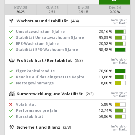
KGV.25
KUV.25
Div.25
Div.24
30,25
2,54
0,51 %
0,00 %
Wachstum und Stabilität
(4/4)
Im Vergleich
zum Markt
Umsatzwachstum 5 Jahre
23,16 %
Stabilität Umsatzwachstum 5 Jahre
95,83 %
EPS-Wachstum 5 Jahre
20,52 %
Stabilität EPS-Wachstum 5 Jahre
98,48 %
Profitabilität / Rentabilität
(3/3)
Im Vergleich
zum Markt
Eigenkapitalrendite
70,90 %
Rendite auf das eingesetzte Kapital
13,66 %
Nettogewinnmarge
8,00 %
Kursentwicklung und Volatilität
(2/3)
Im Vergleich
zum Markt
Volatilität
5,89 %
Performance pro Jahr
12,74 %
Kursstabilität
59,86 %
Sicherheit und Bilanz
(3/3)
Im Vergleich
zum Markt