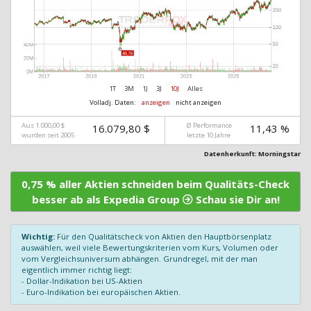
1T
3M
1J
3J
10J
Alles
Volladj. Daten:
anzeigen
nicht anzeigen
Aus 1.000,00 $
Ø Performance
16.079,80 $
11,43 %
wurden seit 2005
letzte 10 Jahre
Datenherkunft: Morningstar
0,75 % aller Aktien schneiden beim Qualitäts-Check
besser ab als Expedia Group
Schau sie Dir an!
Wichtig:
Für den Qualitätscheck von Aktien den Hauptbörsenplatz
auswählen, weil viele Bewertungskriterien vom Kurs, Volumen oder
vom Vergleichsuniversum abhängen. Grundregel, mit der man
eigentlich immer richtig liegt:
- Dollar-Indikation bei US-Aktien
- Euro-Indikation bei europäischen Aktien.