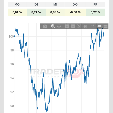
MO
DI
MI
DO
FR
0,01 %
0,21 %
0,03 %
-0,00 %
0,22 %
100
98
96
94
92
90