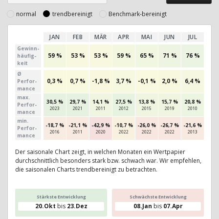
normal
trendbereinigt
Benchmark-bereinigt
JAN
FEB
MÄR
APR
MAI
JUN
JUL
AU
Gewinn­
59 %
53 %
53 %
59 %
65 %
71 %
76 %
31
häufig­
keit
Ø
0,3 %
0,7 %
-1,8 %
3,7 %
-0,1 %
2,0 %
6,4 %
-0,2
Perfor­
mance
max.
30,5 %
29,7 %
14,1 %
27,5 %
13,8 %
15,7 %
20,8 %
21,2
Per­for­
2023
2021
2011
2012
2015
2019
2010
202
mance
min.
-18,7 %
-21,1 %
-42,9 %
-10,7 %
-26,0 %
-26,7 %
-21,6 %
-11,
Per­for­
2016
2011
2020
2022
2022
2022
2013
202
mance
Der saisonale Chart zeigt, in welchen Monaten ein Wertpapier
durchschnittlich besonders stark bzw. schwach war. Wir empfehlen,
die saisonalen Charts trendbereinigt zu betrachten.
Stärkste Entwicklung
Schwächste Entwicklung
20.Okt
bis
23.Dez
08.Jan
bis
07.Apr