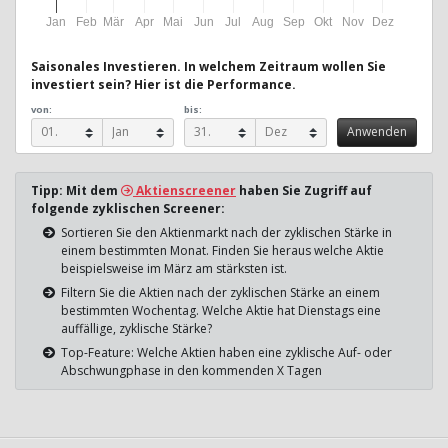
Jan
Feb
Mär
Apr
Mai
Jun
Jul
Aug
Sep
Okt
Nov
Dez
Saisonales Investieren. In welchem Zeitraum wollen Sie
investiert sein? Hier ist die Performance.
von:
bis:
Tipp: Mit dem
Aktienscreener
haben Sie Zugriff auf
folgende zyklischen Screener:
Sortieren Sie den Aktienmarkt nach der zyklischen Stärke in
einem bestimmten Monat. Finden Sie heraus welche Aktie
beispielsweise im März am stärksten ist.
Filtern Sie die Aktien nach der zyklischen Stärke an einem
bestimmten Wochentag. Welche Aktie hat Dienstags eine
auffällige, zyklische Stärke?
Top-Feature: Welche Aktien haben eine zyklische Auf- oder
Abschwungphase in den kommenden X Tagen