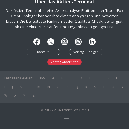
Über das Aktien-Terminal
Das Aktien-Terminal ist eine Aktienanalyse-Plattform der TraderFox
GmbH. Anleger können ihre Aktien analysieren und bewerten
lassen. Die beliebteste Funktion ist der Qualitäts-Check, der angibt,
ob eine Aktie zum Kaufen und Liegenlassen geeignet ist.
Kontakt
Vertrag kündigen
Vertrag widerrufen
Enthaltene Aktien:
0-9
A
B
C
D
E
F
G
H
I
J
K
L
M
N
O
P
Q
R
S
T
U
V
W
X
Y
Z
© 2019 - 2026 TraderFox GmbH