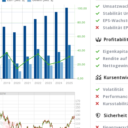
Umsatzwach
Stabilität 
EPS-Wachst
Stabilität 
Profitabili
Eigenkapita
Rendite auf
Nettogewi
Kursentwic
Volatilität
Performance
Kursstabilit
Sicherheit
Finanzvers