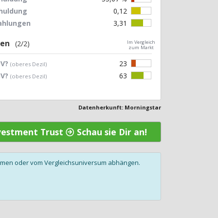
chuldung
0,12
zahlungen
3,31
gen
(2/2)
Im Vergleich
zum Markt
UV?
23
(oberes Dezil)
GV?
63
(oberes Dezil)
Datenherkunft: Morningstar
nvestment Trust
Schau sie Dir an!
olumen oder vom Vergleichsuniversum abhängen.