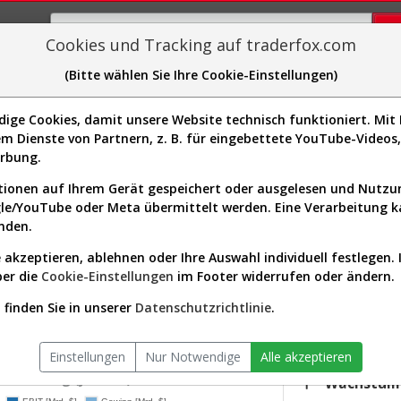
Cookies und Tracking auf traderfox.com
(Bitte wählen Sie Ihre Cookie-Einstellungen)
plorer
Sector-Spider
Easy-Scan
Visualizations
H
ge Cookies, damit unsere Website technisch funktioniert. Mit I
m Dienste von Partnern, z. B. für eingebettete YouTube-Video
nt Trust Aktie: Realtime-Kurs &
erbung.
ionen auf Ihrem Gerät gespeichert oder ausgelesen und Nutz
gle/YouTube oder Meta übermittelt werden. Eine Verarbeitung 
s-Check
Dividenden-Check
Wachstums-Check
Robusthe
nden.
 akzeptieren, ablehnen oder Ihre Auswahl individuell festlegen. 
gnet?
ber die
Cookie-Einstellungen
im Footer widerrufen oder ändern.
KGV.25
nt Trust
25,41
finden Sie in unserer
Datenschutzrichtlinie
.
ktor:
Real Estate / REIT - Retail
Div.25
iversum:
USA 2000 (v)
3,75 %
Einstellungen
Nur Notwendige
Alle akzeptieren
twicklung (jährlich)
Wachstum 