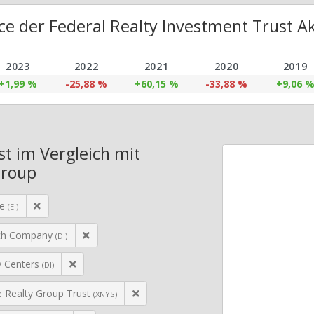
e der Federal Realty Investment Trust Ak
2023
2022
2021
2020
2019
+1,99 %
-25,88 %
+60,15 %
-33,88 %
+9,06 
st im Vergleich mit
Group
re
(EI)
ch Company
(DI)
 Centers
(DI)
e Realty Group Trust
(XNYS)