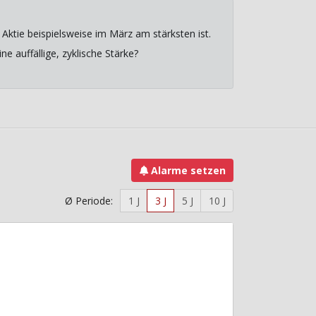
Aktie beispielsweise im März am stärksten ist.
e auffällige, zyklische Stärke?
Alarme setzen
Ø Periode:
1 J
3 J
5 J
10 J