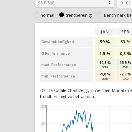
normal
trendbereinigt
Benchmark-ber
JAN
FEB
59 %
53 %
Gewinn­häufig­keit
1,5 %
0,3 %
Ø Perfor­mance
12,3 %
15,5 %
max. Per­for­mance
2019
2021
-9,0 %
-7,8 %
min. Per­for­mance
2018
2022
Der saisonale Chart zeigt, in welchen Monaten e
trendbereinigt zu betrachten.
102
101