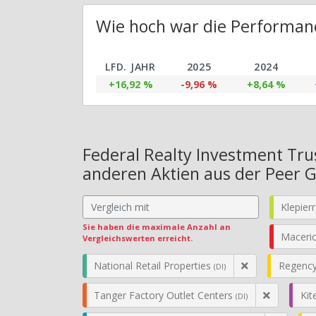
Wie hoch war die Performanc
LFD. JAHR
2025
2024
+16,92 %
-9,96 %
+8,64 %
Federal Realty Investment Tru
anderen Aktien aus der Peer 
Klepier
Sie haben die maximale Anzahl an
Maceri
Vergleichswerten erreicht.
National Retail Properties
Regency
(DI)
Tanger Factory Outlet Centers
Kit
(DI)