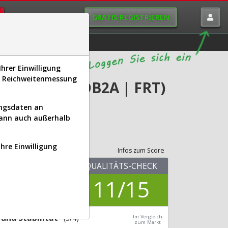
GRATIS REGISTRIEREN
istorie
Macro-View
hrer Einwilligung
s, Reichweitenmessung
 Analyse (A3DB2A | FRT)
ungsdaten an
kann auch außerhalb
its-Check
Ihre Einwilligung
Infos zum Score
KUV.25
QUALITÄTS-CHECK
8,03
11/15
Div.24
3,68 %
und Stabilität
(3/4)
Im Vergleich
zum Markt