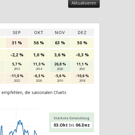
SEP
OKT
NOV
DEZ
31 %
56 %
63 %
50 %
%
-2,2 %
1,0 %
3,6 %
-0,3 %
5,7 %
11,3 %
26,8 %
11,1 %
2015
2014
2020
2021
-11,0 %
-6,3 %
-5,6 %
-10,6 %
2022
2020
2010
2018
r empfehlen, die saisonalen Charts
Stärkste Entwicklung
03.Okt
bis
06.Dez