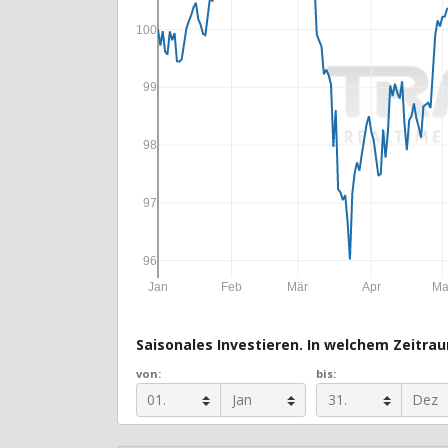
100
99
98
97
96
Jan
Feb
Mär
Apr
Ma
Saisonales Investieren. In welchem Zeitraum
von:
bis: