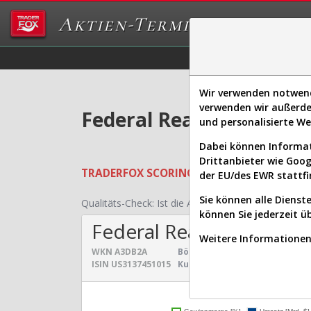
Aktien-Terminal
Daten/Graphs
Ex
Wir verwenden notwendi
verwenden wir außerde
Federal Realty Investme
und personalisierte W
Dabei können Informat
Drittanbieter wie Goo
TRADERFOX
SCORING SYSTEMS:
Qualität
der EU/des EWR stattfi
Sie können alle Dienste
Qualitäts-Check:
Ist die Aktie zum Investieren geei
können Sie jederzeit ü
Federal Realty Investme
Weitere Informationen 
WKN
A3DB2A
Börsenwert:
10,273 Mrd. $
Se
ISIN
US3137451015
Kurs:
117,960 $
Un
Umsatz- und Gewinnen