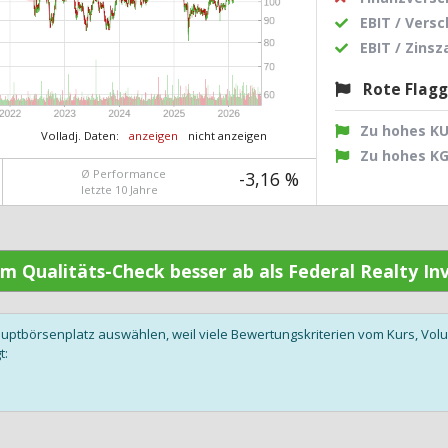
EBIT / Vers
EBIT / Zins
Rote Flag
Zu hohes K
Volladj. Daten:
anzeigen
nicht anzeigen
Zu hohes K
Ø Performance
-3,16 %
letzte 10 Jahre
im Qualitäts-Check besser ab als Federal Realty I
auptbörsenplatz auswählen, weil viele Bewertungskriterien vom Kurs, V
t: