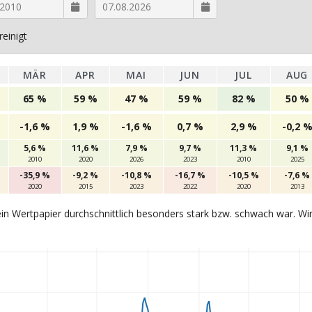
einigt
MÄR
APR
MAI
JUN
JUL
AUG
65 %
59 %
47 %
59 %
82 %
50 %
-1,6 %
1,9 %
-1,6 %
0,7 %
2,9 %
-0,2 
5,6 %
11,6 %
7,9 %
9,7 %
11,3 %
9,1 %
2010
2020
2026
2023
2010
2025
-35,9 %
-9,2 %
-10,8 %
-16,7 %
-10,5 %
-7,6 %
2020
2015
2023
2022
2020
2013
in Wertpapier durchschnittlich besonders stark bzw. schwach war. Wi