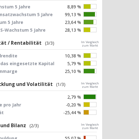
stum 5 Jahre
8,89 %
Umsatzwachstum 5 Jahre
99,13 %
um 5 Jahre
23,64 %
EPS-Wachstum 5 Jahre
28,13 %
tät / Rentabilität
(3/3)
Im Vergleich
zum Markt
lrendite
10,38 %
 das eingesetzte Kapital
5,79 %
nnmarge
25,10 %
klung und Volatilität
(1/3)
Im Vergleich
zum Markt
2,79 %
 pro Jahr
-0,20 %
ät
-25,44 %
 und Bilanz
(2/3)
Im Vergleich
zum Markt
chuldung
55,07 %