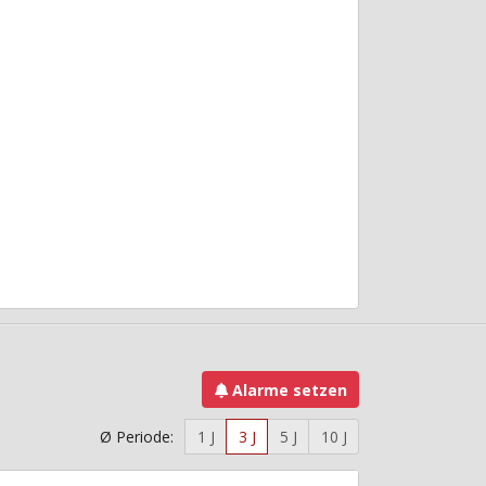
Alarme setzen
Ø Periode:
1 J
3 J
5 J
10 J