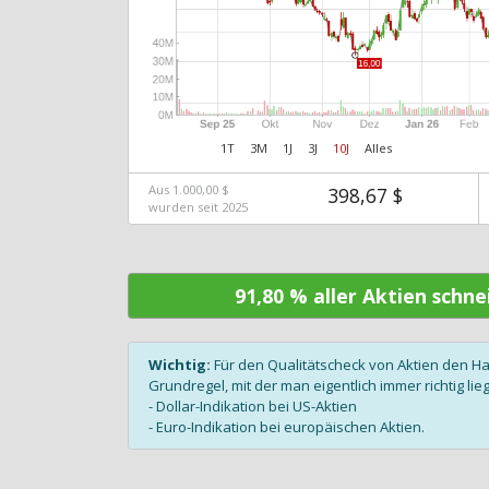
1T
3M
1J
3J
10J
Alles
Aus 1.000,00 $
398,67 $
wurden seit 2025
91,80 % aller Aktien schn
Wichtig:
Für den Qualitätscheck von Aktien den H
Grundregel, mit der man eigentlich immer richtig lieg
- Dollar-Indikation bei US-Aktien
- Euro-Indikation bei europäischen Aktien.