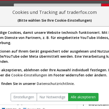
Cookies und Tracking auf traderfox.com
(Bitte wählen Sie Ihre Cookie-Einstellungen)
plorer
Sector-Spider
Easy-Scan
Visualizations
H
ge Cookies, damit unsere Website technisch funktioniert. Mit I
m Dienste von Partnern, z. B. für eingebettete YouTube-Video
: Realtime-Kurs & Analyse (FLY)
erbung.
ionen auf Ihrem Gerät gespeichert oder ausgelesen und Nutz
gle/YouTube oder Meta übermittelt werden. Eine Verarbeitung 
s-Check
Dividenden-Check
Wachstums-Check
Robusthe
nden.
 akzeptieren, ablehnen oder Ihre Auswahl individuell festlegen. 
gnet?
ber die
Cookie-Einstellungen
im Footer widerrufen oder ändern.
KGV.25
-
finden Sie in unserer
Datenschutzrichtlinie
.
tor:
Industrials / Aerospace & Defense
Div.25
versum:
USA 2000 (v)
0,00 %
Einstellungen
Nur Notwendige
Alle akzeptieren
twicklung (jährlich)
Wachstum 