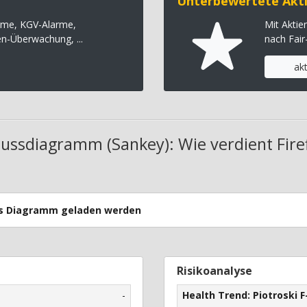
Unterbewertete Akti
rme, KGV-Alarme,
Mit Akti
en-Überwachung, ...
nach Fair
ak
lussdiagramm (Sankey): Wie verdient Fire
uss Diagramm geladen werden
Risikoanalyse
-
Health Trend: Piotroski F