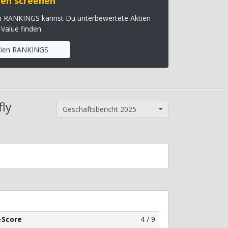
en screenen
en RANKINGS kannst Du unterbewertete Aktien
-Value finden.
tien RANKINGS
fly
Geschäftsbericht 2025
-Score
4 / 9