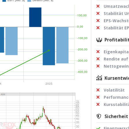
Umsatzwach
Stabilität 
EPS-Wachst
Stabilität 
Profitabili
Eigenkapita
Rendite auf
Nettogewi
Kursentwic
Volatilität
Performance
Kursstabilit
Sicherheit
Finanzvers