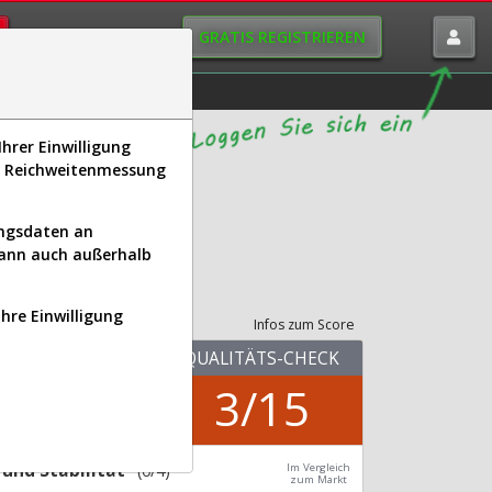
GRATIS REGISTRIEREN
istorie
Macro-View
hrer Einwilligung
s, Reichweitenmessung
ungsdaten an
kann auch außerhalb
its-Check
Ihre Einwilligung
Infos zum Score
KUV.25
QUALITÄTS-CHECK
23,45
3/15
Div.24
0,00 %
und Stabilität
(0/4)
Im Vergleich
zum Markt