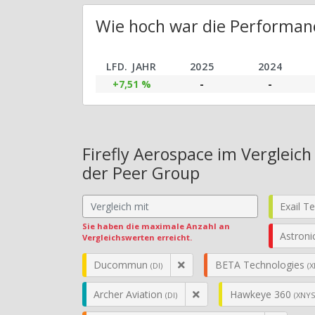
Wie hoch war die Performanc
LFD. JAHR
2025
2024
+7,51 %
-
-
Firefly Aerospace im Vergleic
der Peer Group
Exail T
Sie haben die maximale Anzahl an
Astroni
Vergleichswerten erreicht.
Ducommun
BETA Technologies
(DI)
(X
Archer Aviation
Hawkeye 360
(DI)
(XNYS