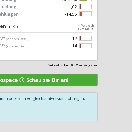
chuldung
-1,02
zahlungen
-14,56
gen
(2/2)
Im Vergleich
zum Markt
UV?
12
(oberes Dezil)
GV?
14
(oberes Dezil)
Datenherkunft: Morningstar
erospace
Schau sie Dir an!
olumen oder vom Vergleichsuniversum abhängen.