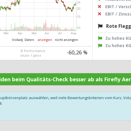
EBIT / Vers
EBIT / Zins
Rote Flag
Zu hohes K
Volladj. Daten:
anzeigen
nicht anzeigen
Zu hohes K
Ø Performance
-60,26 %
letzte 1 Jahre
eiden beim Qualitäts-Check besser ab als Firefly A
auptbörsenplatz auswählen, weil viele Bewertungskriterien vom Kurs, V
t: