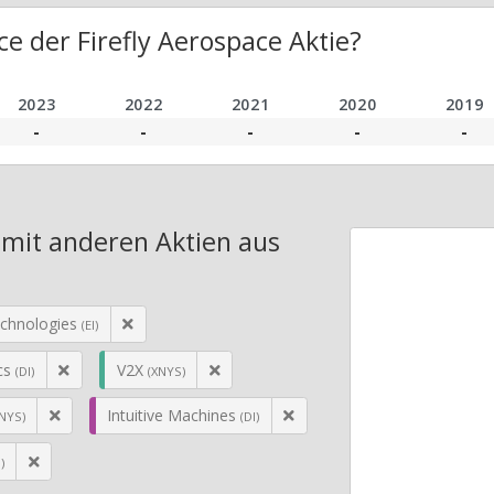
e der Firefly Aerospace Aktie?
2023
2022
2021
2020
2019
-
-
-
-
-
h mit anderen Aktien aus
echnologies
(EI)
cs
V2X
(DI)
(XNYS)
Intuitive Machines
NYS)
(DI)
)