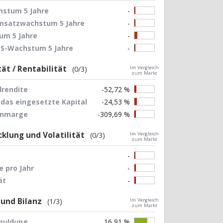
stum 5 Jahre
-
Umsatzwachstum 5 Jahre
-
um 5 Jahre
-
EPS-Wachstum 5 Jahre
-
tät / Rentabilität
(0/3)
Im Vergleich
zum Markt
lrendite
-52,72 %
 das eingesetzte Kapital
-24,53 %
nnmarge
-309,69 %
klung und Volatilität
(0/3)
Im Vergleich
zum Markt
-
 pro Jahr
-
ät
-
 und Bilanz
(1/3)
Im Vergleich
zum Markt
chuldung
16,91 %