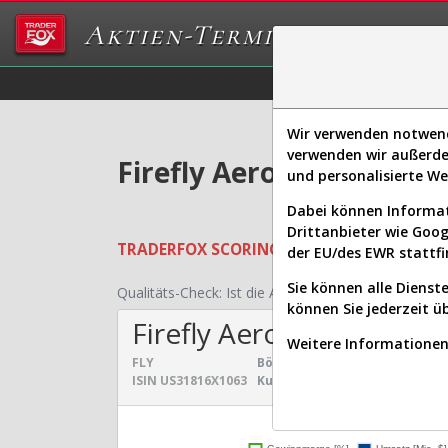
Aktien-Terminal
Daten/Graphs
Ex
Wir verwenden notwendi
verwenden wir außerde
Firefly Aerospace Aktie
und personalisierte W
Dabei können Informat
Drittanbieter wie Goo
TRADERFOX
SCORING SYSTEMS:
Qualität
der EU/des EWR stattfi
Sie können alle Dienste
Qualitäts-Check:
Ist die Aktie zum Investieren geei
können Sie jederzeit ü
Firefly Aerospace
Weitere Informationen 
FLY
Börsenwert:
3,950 Mrd. $
Sek
ISIN
US31816X1063
Kurs:
24,049 $
Uni
Umsatz- und Gewinnen