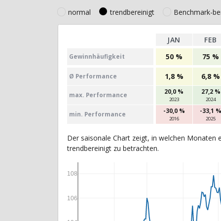
normal
trendbereinigt
Benchmark-ber
JAN
FEB
50 %
75 %
Gewinn­häufig­keit
1,8 %
6,8 %
Ø Perfor­mance
20,0 %
27,2 %
max. Per­for­mance
2023
2024
-30,0 %
-33,1 
min. Per­for­mance
2016
2025
Der saisonale Chart zeigt, in welchen Monaten e
trendbereinigt zu betrachten.
108
106