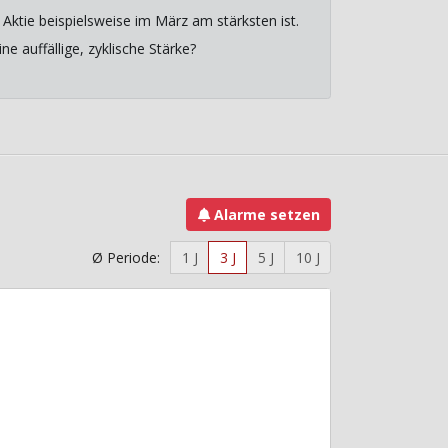
Aktie beispielsweise im März am stärksten ist.
e auffällige, zyklische Stärke?
Alarme setzen
Ø Periode:
1 J
3 J
5 J
10 J