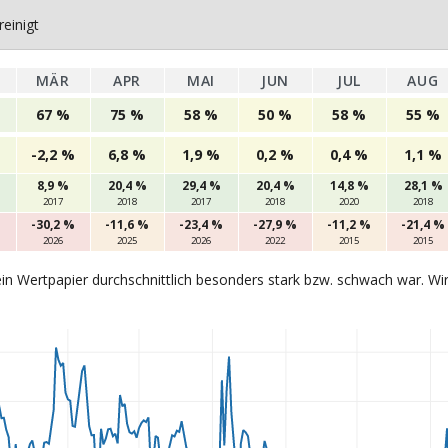
einigt
MÄR
APR
MAI
JUN
JUL
AUG
67 %
75 %
58 %
50 %
58 %
55 %
-2,2 %
6,8 %
1,9 %
0,2 %
0,4 %
1,1 %
8,9 %
20,4 %
29,4 %
20,4 %
14,8 %
28,1 %
2017
2018
2017
2018
2020
2018
%
-30,2 %
-11,6 %
-23,4 %
-27,9 %
-11,2 %
-21,4 %
2026
2025
2026
2022
2015
2015
in Wertpapier durchschnittlich besonders stark bzw. schwach war. Wi