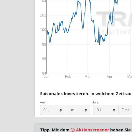
104
102
100
98
96
94
Jan
Feb
Mär
Apr
Ma
Saisonales Investieren. In welchem Zeitraum
von:
bis:
Tipp: Mit dem
Aktienscreener
haben Sie 