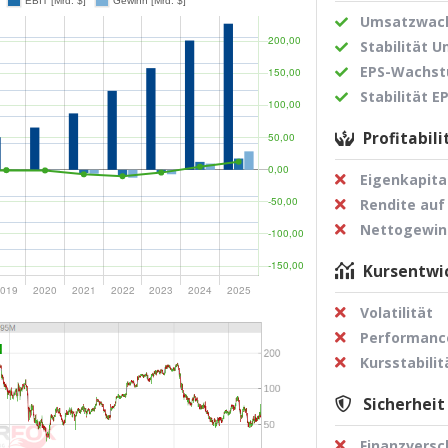
Umsatzwach
Stabilität 
EPS-Wachst
Stabilität 
Profitabili
Eigenkapita
Rendite auf
Nettogewi
Kursentwic
Volatilität
Performance
Kursstabilit
Sicherheit
Finanzvers