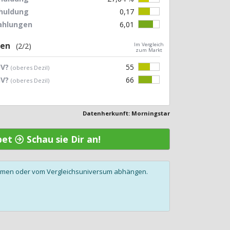
chuldung
0,17
zahlungen
6,01
gen
(2/2)
Im Vergleich
zum Markt
UV?
55
(oberes Dezil)
GV?
66
(oberes Dezil)
Datenherkunft: Morningstar
hpet
Schau sie Dir an!
olumen oder vom Vergleichsuniversum abhängen.