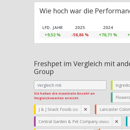
Wie hoch war die Performanc
LFD. JAHR
2025
2024
+9,52 %
-58,86 %
+70,71 %
+
Freshpet im Vergleich mit and
Group
Ingred
Sie haben die maximale Anzahl an
Flower
Vergleichswerten erreicht.
J & J Snack Foods
Lancaster Colo
(DI)
Central Garden & Pet Company
(XNAS)