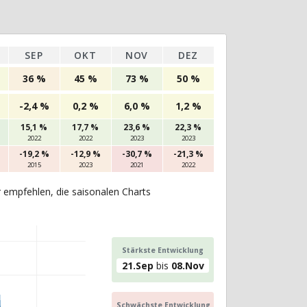
SEP
OKT
NOV
DEZ
36 %
45 %
73 %
50 %
-2,4 %
0,2 %
6,0 %
1,2 %
15,1 %
17,7 %
23,6 %
22,3 %
2022
2022
2023
2023
-19,2 %
-12,9 %
-30,7 %
-21,3 %
2015
2023
2021
2022
r empfehlen, die saisonalen Charts
Stärkste Entwicklung
21.Sep
bis
08.Nov
Schwächste Entwicklung