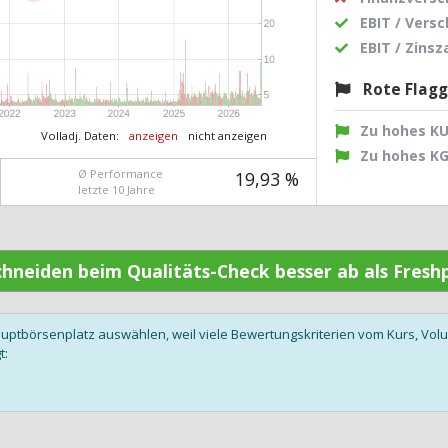
EBIT / Vers
EBIT / Zins
Rote Flag
Zu hohes K
Volladj. Daten:
anzeigen
nicht anzeigen
Zu hohes K
Ø Performance
19,93 %
letzte 10 Jahre
schneiden beim Qualitäts-Check besser ab als Fres
auptbörsenplatz auswählen, weil viele Bewertungskriterien vom Kurs, V
t: