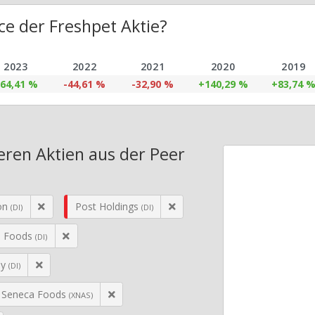
e der Freshpet Aktie?
2023
2022
2021
2020
2019
64,41 %
-44,61 %
-32,90 %
+140,29 %
+83,74 
eren Aktien aus der Peer
ion
Post Holdings
(DI)
(DI)
s Foods
(DI)
ny
(DI)
Seneca Foods
(XNAS)