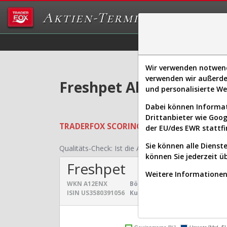
Aktien-Terminal
Daten/Graphs
Ex
Wir verwenden notwendi
verwenden wir außerde
Freshpet Aktie: Realti
und personalisierte W
Dabei können Informat
Drittanbieter wie Goo
TRADERFOX
SCORING SYSTEMS:
Qualität
der EU/des EWR stattfi
Sie können alle Dienste
Qualitäts-Check:
Ist die Aktie zum Investieren geei
können Sie jederzeit ü
Freshpet
Weitere Informationen 
WKN
A12ENX
Börsenwert:
3,292 Mrd. $
Sekt
ISIN
US3580391056
Kurs:
67,128 $
Uni
Umsatz- und Gewinnen