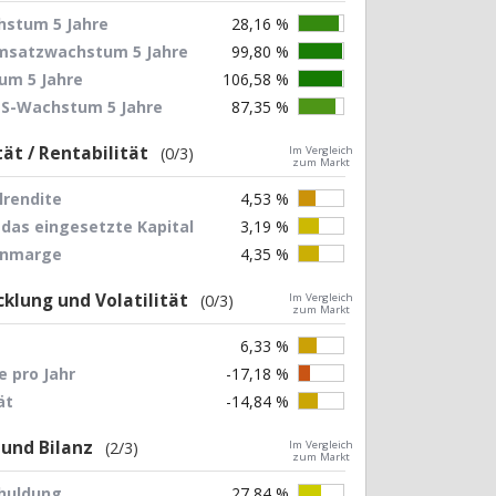
stum 5 Jahre
28,16 %
Umsatzwachstum 5 Jahre
99,80 %
um 5 Jahre
106,58 %
EPS-Wachstum 5 Jahre
87,35 %
tät / Rentabilität
(0/3)
Im Vergleich
zum Markt
lrendite
4,53 %
 das eingesetzte Kapital
3,19 %
nnmarge
4,35 %
klung und Volatilität
(0/3)
Im Vergleich
zum Markt
6,33 %
 pro Jahr
-17,18 %
ät
-14,84 %
 und Bilanz
(2/3)
Im Vergleich
zum Markt
chuldung
27,84 %