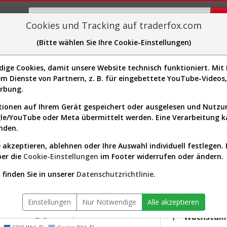
Cookies und Tracking auf traderfox.com
(Bitte wählen Sie Ihre Cookie-Einstellungen)
plorer
Sector-Spider
Easy-Scan
Visualizations
H
ge Cookies, damit unsere Website technisch funktioniert. Mit I
m Dienste von Partnern, z. B. für eingebettete YouTube-Video
me-Kurs & Analyse (A12ENX | FRP
erbung.
ionen auf Ihrem Gerät gespeichert oder ausgelesen und Nutz
gle/YouTube oder Meta übermittelt werden. Eine Verarbeitung 
s-Check
Dividenden-Check
Wachstums-Check
Robusthe
nden.
 akzeptieren, ablehnen oder Ihre Auswahl individuell festlegen. 
gnet?
ber die
Cookie-Einstellungen
im Footer widerrufen oder ändern.
KGV.25
23,41
finden Sie in unserer
Datenschutzrichtlinie
.
or:
Consumer Defensive / Packaged Foods
Div.25
versum:
USA 2000 (v)
0,00 %
Einstellungen
Nur Notwendige
Alle akzeptieren
twicklung (jährlich)
Wachstum 