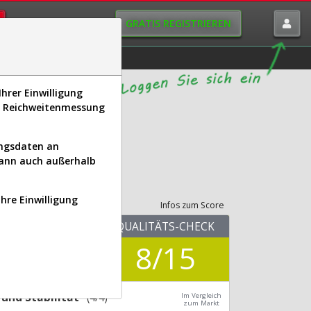
GRATIS REGISTRIEREN
istorie
Macro-View
hrer Einwilligung
s, Reichweitenmessung
T)
ungsdaten an
kann auch außerhalb
its-Check
Ihre Einwilligung
Infos zum Score
KUV.25
QUALITÄTS-CHECK
2,98
8/15
Div.24
0,00 %
und Stabilität
(4/4)
Im Vergleich
zum Markt