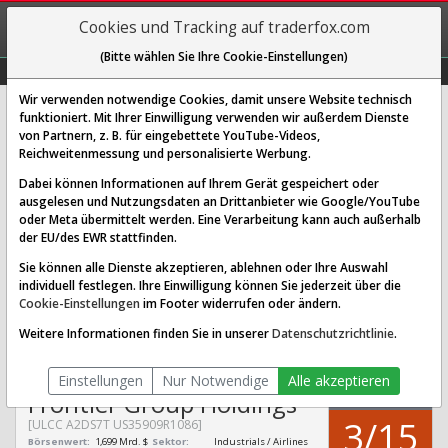
REGIS-
Cookies und Tracking auf traderfox.com
TRIEREN
(Bitte wählen Sie Ihre Cookie-Einstellungen)
Graphs
Explorer
Sector
Scan
Visual
Historie
Macro
Wir verwenden notwendige Cookies, damit unsere Website technisch
funktioniert. Mit Ihrer Einwilligung verwenden wir außerdem Dienste
von Partnern, z. B. für eingebettete YouTube-Videos,
Frontier Group Holdings Aktie:
Reichweitenmessung und personalisierte Werbung.
Realtime-Kurs & Analyse (A2DS7T
Dabei können Informationen auf Ihrem Gerät gespeichert oder
| ULCC)
ausgelesen und Nutzungsdaten an Drittanbieter wie Google/YouTube
oder Meta übermittelt werden. Eine Verarbeitung kann auch außerhalb
der EU/des EWR stattfinden.
SCORING SYSTEMS:
Sie können alle Dienste akzeptieren, ablehnen oder Ihre Auswahl
individuell festlegen. Ihre Einwilligung können Sie jederzeit über die
Qualitäts-Check
Dividenden-Check
Wachstums-Check
Cookie-Einstellungen
im Footer widerrufen oder ändern.
Robustheits-Check
Weitere Informationen finden Sie in unserer
Datenschutzrichtlinie
.
Qualitäts-Check:
Ist die Aktie zum Investieren
Infos zum Score
geeignet?
Einstellungen
Nur Notwendige
Alle akzeptieren
QUALITÄTS-
Frontier Group Holdings
CHECK
3/15
[ULCC A2DS7T US35909R1086]
Börsenwert:
1,699 Mrd. $
Sektor:
Industrials / Airlines