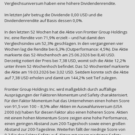
Vergleichsuniversum haben eine höhere Dividendenrendite.
Im letzten Jahr betrug die Dividende 0,00 USD und die
Dividendenrendite auf Basis dessen 0,0%.
In den letzten 52 Wochen hat die Aktie von Frontier Group Holdings
Inc. eine Rendite von 71,9% erzielt – und hat damit den
Vergleichsindex um 52,3% geschlagen. In den vergangenen vier
Wochen lag die Rendite bei 6,3% (Outperformance: 4,5%). Die Aktie
markierte das 52-Wochenhoch am 25.06.2026 bei 8,40 USD.
Derzeitig notiert der Preis bei 7,38 USD, womit sich die Aktie 12,2%
unter ihrem 52-Wochenhoch befindet. Das 52-Wochentief markierte
die Aktie am 19.03.2026 bei 3,02 USD. Seitdem konnte sich die Aktie
auf 7,38 USD erholen und damit um 144,2% seit Tief zulegen.
Frontier Group Holdings Inc. wird maßgeblich durch auffällige
Ausprägungen der Faktoren Momentum und Safety charakterisiert.
Für den Faktor Momentum hat das Unternehmen einen hohen Score
von 91,5 von 100 – 8,5% aller Aktien im Auswahluniversum (USA
2000 (v)) haben für diesen Faktor also einen höheren Score. Aktien
mit einem hohen Momentum-Score zeigen eine hohe Performance,
einen geringen Abstand zum 200-Tageshoch sowie einen großen
Abstand zur 200-Tageslinie. Weiterhin fällt der niedrige Score von