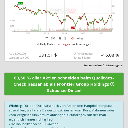
1T
3M
1J
3J
10J
Alles
Volladj. Daten:
anzeigen
nicht anzeigen
Aus 1.000,00 $
Ø Performance
391,51 $
-16,08 %
wurden seit 2021
letzte 5 Jahre
Datenherkunft: Morningstar
83,50 % aller Aktien schneiden beim Qualitäts-
Check besser ab als Frontier Group Holdings
Schau sie Dir an!
Wichtig:
Für den Qualitätscheck von Aktien den Hauptbörsenplatz
auswählen, weil viele Bewertungskriterien vom Kurs, Volumen oder
vom Vergleichsuniversum abhängen. Grundregel, mit der man
eigentlich immer richtig liegt:
- Dollar-Indikation bei US-Aktien