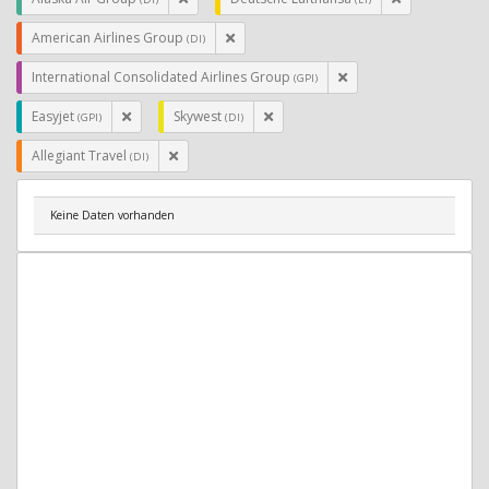
American Airlines Group
(DI)
International Consolidated Airlines Group
(GPI)
Easyjet
Skywest
(GPI)
(DI)
Allegiant Travel
(DI)
Keine Daten vorhanden