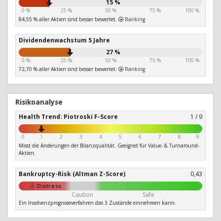
15 %
0 %
25 %
50 %
75 %
100 %
84,55 % aller Aktien sind besser bewertet.
Ranking
Dividendenwachstum 5 Jahre
27 %
0 %
25 %
50 %
75 %
100 %
72,70 % aller Aktien sind besser bewertet.
Ranking
Risikoanalyse
Health Trend: Piotroski F-Score
1 / 9
0
1
2
3
4
5
6
7
8
9
Misst die Änderungen der Bilanzqualität. Geeignet für Value- & Turnaround-
Aktien.
Bankruptcy-Risk (Altman Z-Score)
0,43
Distress
Caution
Safe
Ein Insolvenzprognoseverfahren das 3 Zustände einnehmen kann.