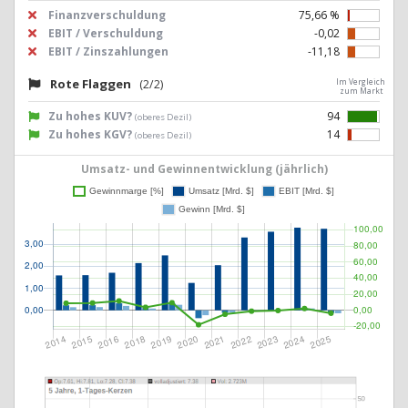
Finanzverschuldung
75,66 %
EBIT / Verschuldung
-0,02
EBIT / Zinszahlungen
-11,18
Rote Flaggen
(2/2)
Im Vergleich
zum Markt
Zu hohes KUV?
94
(oberes Dezil)
Zu hohes KGV?
14
(oberes Dezil)
Umsatz- und Gewinnentwicklung (jährlich)