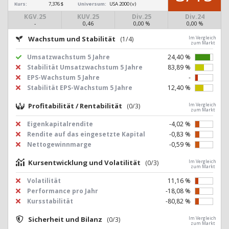
Kurs:
7,376 $
Universum:
USA 2000 (v)
KGV.25
KUV.25
Div.25
Div.24
-
0,46
0,00 %
0,00 %
Wachstum und Stabilität
(1/4)
Im Vergleich
zum Markt
Umsatzwachstum 5 Jahre
24,40 %
Stabilität Umsatzwachstum 5 Jahre
83,89 %
EPS-Wachstum 5 Jahre
-
Stabilität EPS-Wachstum 5 Jahre
12,40 %
Profitabilität / Rentabilität
(0/3)
Im Vergleich
zum Markt
Eigenkapitalrendite
-4,02 %
Rendite auf das eingesetzte Kapital
-0,83 %
Nettogewinnmarge
-0,59 %
Kursentwicklung und Volatilität
(0/3)
Im Vergleich
zum Markt
Volatilität
11,16 %
Performance pro Jahr
-18,08 %
Kursstabilität
-80,82 %
Sicherheit und Bilanz
(0/3)
Im Vergleich
zum Markt