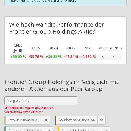
- Euro-Indikation bei europäischen Aktien.
Wie hoch war die Performance der
Frontier Group Holdings Aktie?
LFD.
2025
2024
2023
2022
2021
2020
2019
JAHR
+56,60 %
-33,76 %
+30,22 %
-46,84 %
-24,32 %
-
-
-
Frontier Group Holdings im Vergleich mit
anderen Aktien aus der Peer Group
Sie haben die maximale Anzahl an
Vergleichswerten erreicht.
Jetblue Airways
Southwest Airlines
(DI)
(DI)
Alaska Air Group
Deutsche Lufthansa
(DI)
(EI)