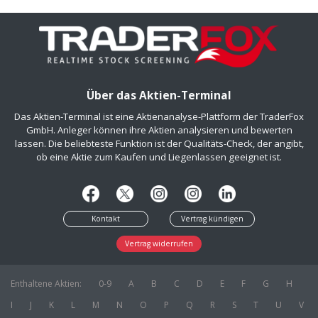
Über das Aktien-Terminal
Das Aktien-Terminal ist eine Aktienanalyse-Plattform der TraderFox
GmbH. Anleger können ihre Aktien analysieren und bewerten
lassen. Die beliebteste Funktion ist der Qualitäts-Check, der angibt,
ob eine Aktie zum Kaufen und Liegenlassen geeignet ist.
Kontakt
Vertrag kündigen
Vertrag widerrufen
Enthaltene Aktien:
0-9
A
B
C
D
E
F
G
H
I
J
K
L
M
N
O
P
Q
R
S
T
U
V