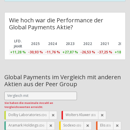
Wie hoch war die Performance der
Global Payments Aktie?
LFD.
2025
2024
2023
2022
2021
2020
JAHR
+11,28 %
-30,93 %
-11,76 %
+27,87 %
-26,53 %
-37,25 %
+18,00 
Global Payments im Vergleich mit anderen
Aktien aus der Peer Group
Sie haben die maximale Anzahl an
Vergleichswerten erreicht.
Dolby Laboratories
Wolters Kluwer
(DI)
(EI)
Aramark Holdings
Sodexo
Elis
(DI)
(EI)
(EI)