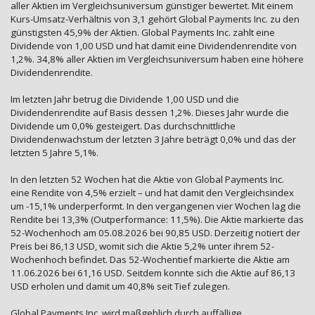
aller Aktien im Vergleichsuniversum günstiger bewertet. Mit einem
Kurs-Umsatz-Verhältnis von 3,1 gehört Global Payments Inc. zu den
günstigsten 45,9% der Aktien. Global Payments Inc. zahlt eine
Dividende von 1,00 USD und hat damit eine Dividendenrendite von
1,2%. 34,8% aller Aktien im Vergleichsuniversum haben eine höhere
Dividendenrendite.
Im letzten Jahr betrug die Dividende 1,00 USD und die
Dividendenrendite auf Basis dessen 1,2%. Dieses Jahr wurde die
Dividende um 0,0% gesteigert. Das durchschnittliche
Dividendenwachstum der letzten 3 Jahre beträgt 0,0% und das der
letzten 5 Jahre 5,1%.
In den letzten 52 Wochen hat die Aktie von Global Payments Inc.
eine Rendite von 4,5% erzielt – und hat damit den Vergleichsindex
um -15,1% underperformt. In den vergangenen vier Wochen lag die
Rendite bei 13,3% (Outperformance: 11,5%). Die Aktie markierte das
52-Wochenhoch am 05.08.2026 bei 90,85 USD. Derzeitig notiert der
Preis bei 86,13 USD, womit sich die Aktie 5,2% unter ihrem 52-
Wochenhoch befindet. Das 52-Wochentief markierte die Aktie am
11.06.2026 bei 61,16 USD. Seitdem konnte sich die Aktie auf 86,13
USD erholen und damit um 40,8% seit Tief zulegen.
Global Payments Inc. wird maßgeblich durch auffällige