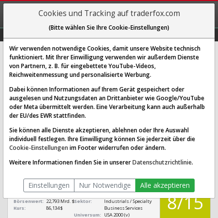
REGIS-
Cookies und Tracking auf traderfox.com
TRIEREN
(Bitte wählen Sie Ihre Cookie-Einstellungen)
Graphs
Explorer
Sector
Scan
Visual
Historie
Macro
Wir verwenden notwendige Cookies, damit unsere Website technisch
funktioniert. Mit Ihrer Einwilligung verwenden wir außerdem Dienste
von Partnern, z. B. für eingebettete YouTube-Videos,
Global Payments Aktie: Realtime-
Reichweitenmessung und personalisierte Werbung.
Kurs & Analyse (603111 | GPN)
Dabei können Informationen auf Ihrem Gerät gespeichert oder
ausgelesen und Nutzungsdaten an Drittanbieter wie Google/YouTube
oder Meta übermittelt werden. Eine Verarbeitung kann auch außerhalb
SCORING SYSTEMS:
der EU/des EWR stattfinden.
Qualitäts-Check
Dividenden-Check
Wachstums-Check
Sie können alle Dienste akzeptieren, ablehnen oder Ihre Auswahl
individuell festlegen. Ihre Einwilligung können Sie jederzeit über die
Robustheits-Check
Cookie-Einstellungen
im Footer widerrufen oder ändern.
Qualitäts-Check:
Ist die Aktie zum Investieren
Infos zum Score
Weitere Informationen finden Sie in unserer
Datenschutzrichtlinie
.
geeignet?
QUALITÄTS-
Global Payments
CHECK
Einstellungen
Nur Notwendige
Alle akzeptieren
[GPN 603111
US37940X1028]
8/15
Börsenwert:
22,793 Mrd. $
Sektor:
Industrials / Specialty
Kurs:
86,134 $
Business Services
Universum:
USA 2000 (v)