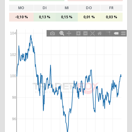
MO
DI
MI
DO
FR
-0,10 %
0,13 %
0,15 %
0,01 %
0,03 %
104
102
100
98
96