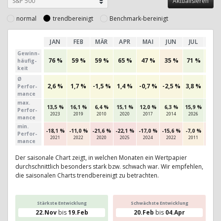
normal
trendbereinigt
Benchmark-bereinigt
JAN
FEB
MÄR
APR
MAI
JUN
JUL
AU
Gewinn­
76 %
59 %
59 %
65 %
47 %
35 %
71 %
56 
häufig­
keit
Ø
2,6 %
1,7 %
-1,5 %
1,4 %
-0,7 %
-2,5 %
3,8 %
2,1 
Perfor­
mance
max.
13,5 %
16,1 %
6,4 %
15,1 %
12,0 %
6,3 %
15,9 %
14,9
Per­for­
2023
2019
2010
2020
2017
2014
2026
2023
mance
min.
-18,1 %
-11,0 %
-21,6 %
-22,1 %
-17,0 %
-15,6 %
-7,0 %
-15,9
Per­for­
2021
2022
2020
2025
2024
2022
2011
2021
mance
Der saisonale Chart zeigt, in welchen Monaten ein Wertpapier
durchschnittlich besonders stark bzw. schwach war. Wir empfehlen,
die saisonalen Charts trendbereinigt zu betrachten.
Stärkste Entwicklung
Schwächste Entwicklung
22.Nov
bis
19.Feb
20.Feb
bis
04.Apr