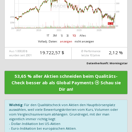
1T
3M
1J
3J
10J
Alles
Volladj. Daten:
anzeigen
nicht anzeigen
Aus 1.000,00 $
Ø Performance
19.722,57 $
2,12 %
wurden seit 2001
letzte 10 Jahre
Datenherkunft: Morningstar
53,65 % aller Aktien schneiden beim Qualitäts-
Check besser ab als Global Payments
Schau sie
Dir an!
Wichtig:
Für den Qualitätscheck von Aktien den Hauptbörsenplatz
auswählen, weil viele Bewertungskriterien vom Kurs, Volumen oder
vom Vergleichsuniversum abhängen. Grundregel, mit der man
eigentlich immer richtig liegt:
- Dollar-Indikation bei US-Aktien
- Euro-Indikation bei europäischen Aktien.