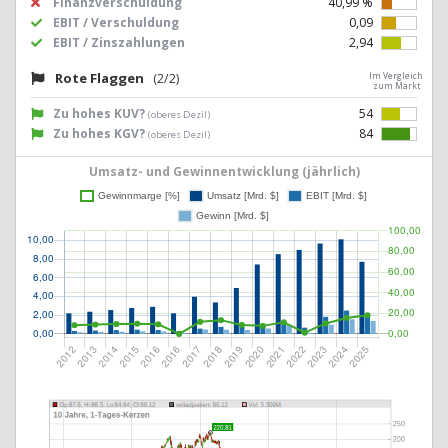
Finanzverschuldung
40,99 %
EBIT / Verschuldung
0,09
EBIT / Zinszahlungen
2,94
Rote Flaggen
(2/2)
Im Vergleich
zum Markt
Zu hohes KUV?
54
(oberes Dezil)
Zu hohes KGV?
84
(oberes Dezil)
Umsatz- und Gewinnentwicklung (jährlich)