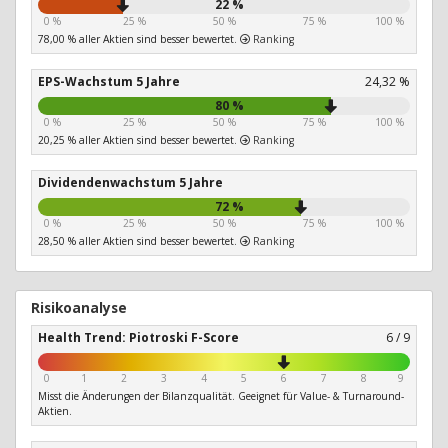
22 %
0 %
25 %
50 %
75 %
100 %
78,00 % aller Aktien sind besser bewertet.
Ranking
EPS-Wachstum 5 Jahre
24,32 %
80 %
0 %
25 %
50 %
75 %
100 %
20,25 % aller Aktien sind besser bewertet.
Ranking
Dividendenwachstum 5 Jahre
72 %
0 %
25 %
50 %
75 %
100 %
28,50 % aller Aktien sind besser bewertet.
Ranking
Risikoanalyse
Health Trend: Piotroski F-Score
6 / 9
0
1
2
3
4
5
6
7
8
9
Misst die Änderungen der Bilanzqualität. Geeignet für Value- & Turnaround-
Aktien.