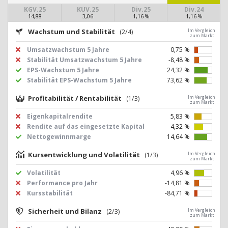
KGV.25
KUV.25
Div.25
Div.24
14,88
3,06
1,16 %
1,16 %
Wachstum und Stabilität
(2/4)
Im Vergleich
zum Markt
Umsatzwachstum 5 Jahre
0,75 %
Stabilität Umsatzwachstum 5 Jahre
-8,48 %
EPS-Wachstum 5 Jahre
24,32 %
Stabilität EPS-Wachstum 5 Jahre
73,62 %
Profitabilität / Rentabilität
(1/3)
Im Vergleich
zum Markt
Eigenkapitalrendite
5,83 %
Rendite auf das eingesetzte Kapital
4,32 %
Nettogewinnmarge
14,64 %
Kursentwicklung und Volatilität
(1/3)
Im Vergleich
zum Markt
Volatilität
4,96 %
Performance pro Jahr
-14,81 %
Kursstabilität
-84,71 %
Sicherheit und Bilanz
(2/3)
Im Vergleich
zum Markt