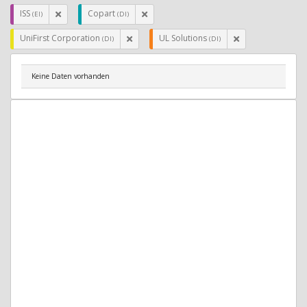
ISS
Copart
(EI)
(DI)
UniFirst Corporation
UL Solutions
(DI)
(DI)
Keine Daten vorhanden