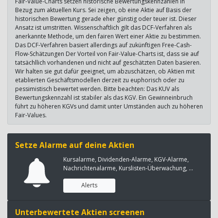
Fair-Value-Charts setzen historische Bewertungskennzahlen in
Bezug zum aktuellen Kurs. Sei zeigen, ob eine Aktie auf Basis der
historischen Bewertung gerade eher günstig oder teuer ist. Dieser
Ansatz ist umstritten. Wissenschaftlich gilt das DCF-Verfahren als
anerkannte Methode, um den fairen Wert einer Aktie zu bestimmen.
Das DCF-Verfahren basiert allerdings auf zukünftigen Free-Cash-
Flow-Schätzungen Der Vorteil von Fair-Value-Charts ist, dass sie auf
tatsächllich vorhandenen und nicht auf geschätzten Daten basieren.
Wir halten sie gut dafür geeignet, um abzuschätzen, ob Aktien mit
etablierten Geschäftsmodellen derzeit zu euphorisch oder zu
pessimistisch bewertet werden. Bitte beachten: Das KUV als
Bewertungskennzahl ist stabiler als das KGV. Ein Gewinneinbruch
führt zu höheren KGVs und damit unter Umständen auch zu höheren
Fair-Values.
Setze Alarme auf deine Aktien
Kursalarme, Dividenden-Alarme, KGV-Alarme,
Nachrichtenalarme, Kurslisten-Überwachung, ...
Alerts
Unterbewertete Aktien screenen