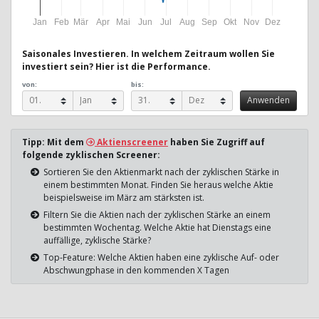
Jan
Feb
Mär
Apr
Mai
Jun
Jul
Aug
Sep
Okt
Nov
Dez
Saisonales Investieren. In welchem Zeitraum wollen Sie
investiert sein? Hier ist die Performance.
von:
bis:
Tipp: Mit dem
Aktienscreener
haben Sie Zugriff auf
folgende zyklischen Screener:
Sortieren Sie den Aktienmarkt nach der zyklischen Stärke in
einem bestimmten Monat. Finden Sie heraus welche Aktie
beispielsweise im März am stärksten ist.
Filtern Sie die Aktien nach der zyklischen Stärke an einem
bestimmten Wochentag. Welche Aktie hat Dienstags eine
auffällige, zyklische Stärke?
Top-Feature: Welche Aktien haben eine zyklische Auf- oder
Abschwungphase in den kommenden X Tagen