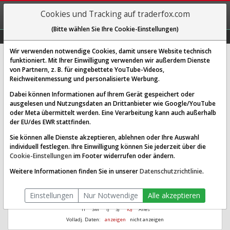
REGIS-
Cookies und Tracking auf traderfox.com
TRIEREN
(Bitte wählen Sie Ihre Cookie-Einstellungen)
Graphs
Explorer
Sector
Scan
Visual
Historie
Macro
Wir verwenden notwendige Cookies, damit unsere Website technisch
funktioniert. Mit Ihrer Einwilligung verwenden wir außerdem Dienste
Haynes International Inc.
von Partnern, z. B. für eingebettete YouTube-Videos,
Reichweitenmessung und personalisierte Werbung.
[HAYN | WKN A0DQY1 | ISIN US4208772016]
Dabei können Informationen auf Ihrem Gerät gespeichert oder
Aus 1.000
Ø Performance
ausgelesen und Nutzungsdaten an Drittanbieter wie Google/YouTube
6.262,48
7,27 %
wurden seit 2004
letzte 8 Jahre
oder Meta übermittelt werden. Eine Verarbeitung kann auch außerhalb
der EU/des EWR stattfinden.
Sie können alle Dienste akzeptieren, ablehnen oder Ihre Auswahl
individuell festlegen. Ihre Einwilligung können Sie jederzeit über die
Cookie-Einstellungen
im Footer widerrufen oder ändern.
Weitere Informationen finden Sie in unserer
Datenschutzrichtlinie
.
Einstellungen
Nur Notwendige
Alle akzeptieren
1T
3M
1J
3J
10J
Alles
Volladj. Daten:
anzeigen
nicht anzeigen