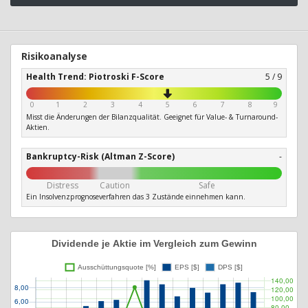
Risikoanalyse
Health Trend: Piotroski F-Score
5 / 9
0
1
2
3
4
5
6
7
8
9
Misst die Änderungen der Bilanzqualität. Geeignet für Value- & Turnaround-
Aktien.
Bankruptcy-Risk (Altman Z-Score)
-
Distress
Caution
Safe
Ein Insolvenzprognoseverfahren das 3 Zustände einnehmen kann.