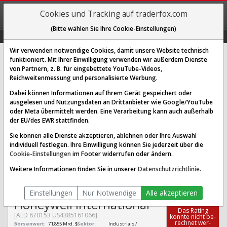
REGIS-
Cookies und Tracking auf traderfox.com
TRIEREN
(Bitte wählen Sie Ihre Cookie-Einstellungen)
Graphs
Explorer
Sector
Scan
Visual
Historie
Macro
Wir verwenden notwendige Cookies, damit unsere Website technisch
funktioniert. Mit Ihrer Einwilligung verwenden wir außerdem Dienste
von Partnern, z. B. für eingebettete YouTube-Videos,
Honeywell International Aktie:
Reichweitenmessung und personalisierte Werbung.
Realtime-Kurs & Analyse (870153 |
Dabei können Informationen auf Ihrem Gerät gespeichert oder
ALD)
ausgelesen und Nutzungsdaten an Drittanbieter wie Google/YouTube
oder Meta übermittelt werden. Eine Verarbeitung kann auch außerhalb
der EU/des EWR stattfinden.
SCORING SYSTEMS:
Sie können alle Dienste akzeptieren, ablehnen oder Ihre Auswahl
individuell festlegen. Ihre Einwilligung können Sie jederzeit über die
Qualitäts-Check
Dividenden-Check
Wachstums-Check
Cookie-Einstellungen
im Footer widerrufen oder ändern.
Robustheits-Check
Weitere Informationen finden Sie in unserer
Datenschutzrichtlinie
.
Qualitäts-Check:
Ist die Aktie zum Investieren
Infos zum Score
geeignet?
Einstellungen
Nur Notwendige
Alle akzeptieren
Honeywell International
Das Ra­ting
[ALD 870153 US4385161066]
konn­te nicht be­
rech­net wer­
Börsenwert:
71,855 Mrd. $
Sektor:
Industrials /