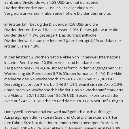
zahlt eine Dividende von 4,58 USD und hat damit eine
Dividendenrendite von 2,0%. 25,1% aller Aktien im
Vergleichsuniversum haben eine höhere Dividendenrendite.
Im letzten Jahr betrug die Dividende 4,58 USD und die
Dividendenrendite auf Basis dessen 2,0%. Dieses Jahr wurde die
Dividende um 4,8% gesteigert. Das durchschnittliche
Dividendenwachstum der letzten 3 Jahre beträgt 4,9% und das der
letzten 5 Jahre 4,8%.
In den letzten 52 Wochen hat die Aktie von Honeywell International
Inc. eine Rendite von 20,8% erzielt – und hat damit den
Vergleichsindex um -0,6% underperformt. In den vergangenen vier
Wochen lag die Rendite bei 8,7% (Outperformance: 6,4%). Die Aktie
markierte das 52-Wochenhoch am 28.07.2026 bei 252,00 USD.
Derzeitig notiert der Preis bei 246,21 USD, womit sich die Aktie 2,3%
unter ihrem 52-Wochenhoch befindet. Das 52-Wochentief markierte
die Aktie am 20.11.2025 bei 186,76 USD. Seitdem konnte sich die
Aktie auf 246,21 USD erholen und damit um 31,8% seit Tief zulegen.
Honeywell International Inc. wird maßgeblich durch auffällige
Ausprägungen der Faktoren Size und Quality charakterisiert. Für
den Faktor Size hat das Unternehmen einen niedrigen Score von
12,3 von 100 – 87,7% aller Aktien im Auswahluniversum (USA 2000