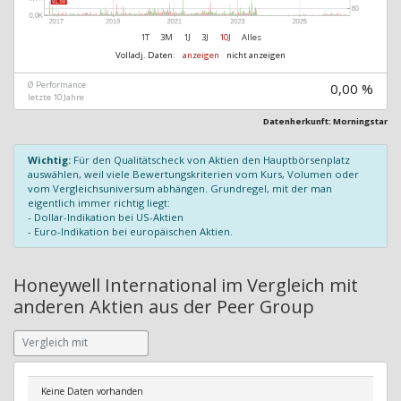
1T
3M
1J
3J
10J
Alles
Volladj. Daten:
anzeigen
nicht anzeigen
Ø Performance
0,00 %
letzte 10 Jahre
Datenherkunft: Morningstar
Wichtig:
Für den Qualitätscheck von Aktien den Hauptbörsenplatz
auswählen, weil viele Bewertungskriterien vom Kurs, Volumen oder
vom Vergleichsuniversum abhängen. Grundregel, mit der man
eigentlich immer richtig liegt:
- Dollar-Indikation bei US-Aktien
- Euro-Indikation bei europäischen Aktien.
Honeywell International im Vergleich mit
anderen Aktien aus der Peer Group
Keine Daten vorhanden