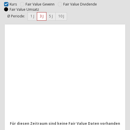
Kurs
Fair Value Gewinn
Fair Value Dividende
Fair Value Umsatz
Ø Periode:
1 J
3 J
5 J
10 J
Für diesen Zeitraum sind keine Fair Value Daten vorhanden