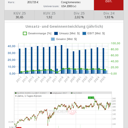
den.
Kurs:
203,725 €
Conglomerates
Universum:
USA 2000 (v)
KGV.25
KUV.25
Div.25
Div.24
30,65
1,92
2,02 %
1,93 %
Umsatz- und Gewinnentwicklung (jährlich)