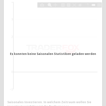
4
3
2
Es konnten keine Saisonalen Statistiken geladen werden
1
0
−1
Saisonales Investieren. In welchem Zeitraum wollen Sie