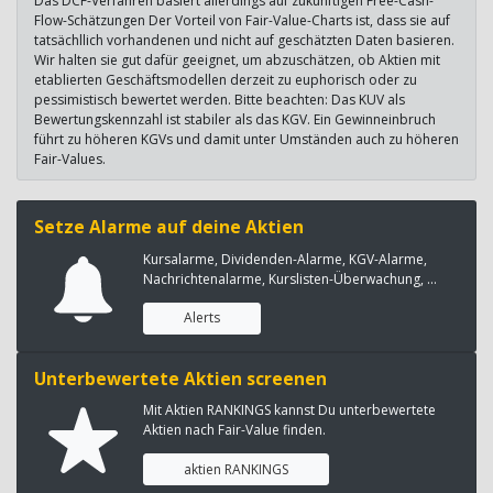
Das DCF-Verfahren basiert allerdings auf zukünftigen Free-Cash-
Flow-Schätzungen Der Vorteil von Fair-Value-Charts ist, dass sie auf
tatsächllich vorhandenen und nicht auf geschätzten Daten basieren.
Wir halten sie gut dafür geeignet, um abzuschätzen, ob Aktien mit
etablierten Geschäftsmodellen derzeit zu euphorisch oder zu
pessimistisch bewertet werden. Bitte beachten: Das KUV als
Bewertungskennzahl ist stabiler als das KGV. Ein Gewinneinbruch
führt zu höheren KGVs und damit unter Umständen auch zu höheren
Fair-Values.
Setze Alarme auf deine Aktien
Kursalarme, Dividenden-Alarme, KGV-Alarme,
Nachrichtenalarme, Kurslisten-Überwachung, ...
Alerts
Unterbewertete Aktien screenen
Mit Aktien RANKINGS kannst Du unterbewertete
Aktien nach Fair-Value finden.
aktien RANKINGS