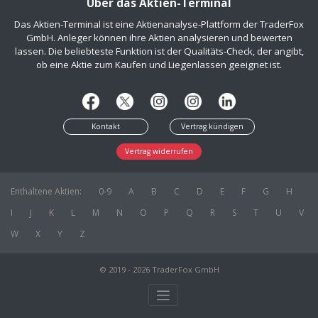
Über das Aktien-Terminal
Das Aktien-Terminal ist eine Aktienanalyse-Plattform der TraderFox
GmbH. Anleger können ihre Aktien analysieren und bewerten
lassen. Die beliebteste Funktion ist der Qualitäts-Check, der angibt,
ob eine Aktie zum Kaufen und Liegenlassen geeignet ist.
Kontakt
Vertrag kündigen
Vertrag widerrufen
Enthaltene Aktien:
0-9
A
B
C
D
E
F
G
H
I
J
K
L
M
N
O
P
Q
R
S
T
U
V
W
X
Y
Z
© 2019 - 2026 TraderFox GmbH