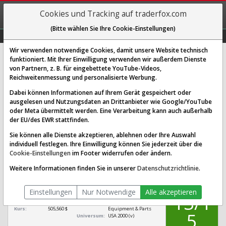
REGIS-
Cookies und Tracking auf traderfox.com
TRIEREN
(Bitte wählen Sie Ihre Cookie-Einstellungen)
Graphs
Explorer
Sector
Scan
Visual
Historie
Macro
Wir verwenden notwendige Cookies, damit unsere Website technisch
funktioniert. Mit Ihrer Einwilligung verwenden wir außerdem Dienste
von Partnern, z. B. für eingebettete YouTube-Videos,
Hubbell Aktie: Realtime-Kurs &
Reichweitenmessung und personalisierte Werbung.
Analyse (A2ACSM | HUBB)
Dabei können Informationen auf Ihrem Gerät gespeichert oder
ausgelesen und Nutzungsdaten an Drittanbieter wie Google/YouTube
oder Meta übermittelt werden. Eine Verarbeitung kann auch außerhalb
SCORING SYSTEMS:
der EU/des EWR stattfinden.
Qualitäts-Check
Dividenden-Check
Wachstums-Check
Sie können alle Dienste akzeptieren, ablehnen oder Ihre Auswahl
individuell festlegen. Ihre Einwilligung können Sie jederzeit über die
Robustheits-Check
Cookie-Einstellungen
im Footer widerrufen oder ändern.
Qualitäts-Check:
Ist die Aktie zum Investieren
Infos zum Score
Weitere Informationen finden Sie in unserer
Datenschutzrichtlinie
.
geeignet?
QUALITÄTS-
Hubbell
CHECK
Einstellungen
Nur Notwendige
Alle akzeptieren
[HUBB A2ACSM US4435106079]
13/1
Börsenwert:
26,852 Mrd. $
Sektor:
Industrials / Electrical
Kurs:
505,560 $
Equipment & Parts
5
Universum:
USA 2000 (v)