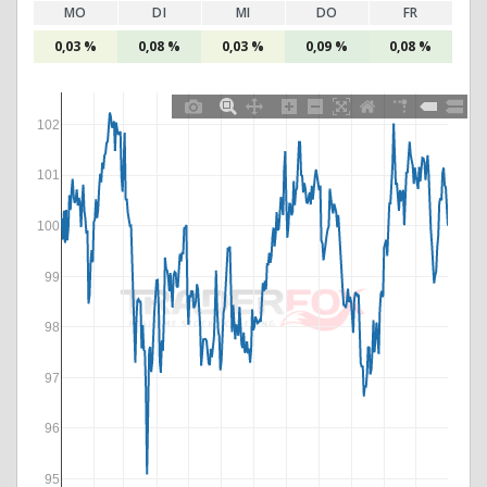
MO
DI
MI
DO
FR
0,03 %
0,08 %
0,03 %
0,09 %
0,08 %
102
101
100
99
98
97
96
95