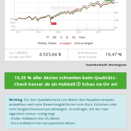
1T
3M
1J
3J
10J
Alles
Volladj. Daten:
anzeigen
nicht anzeigen
Aus 1.000,00 $
Ø Performance
6.535,66 $
19,47 %
wurden seit 2013
letzte 10 Jahre
Datenherkunft: Morningstar
10,35 % aller Aktien schneiden beim Qualitäts-
Check besser ab als Hubbell
Schau sie Dir an!
Wichtig:
Für den Qualitätscheck von Aktien den Hauptbörsenplatz
auswählen, weil viele Bewertungskriterien vom Kurs, Volumen oder
vom Vergleichsuniversum abhängen. Grundregel, mit der man
eigentlich immer richtig liegt:
- Dollar-Indikation bei US-Aktien
- Euro-Indikation bei europäischen Aktien.