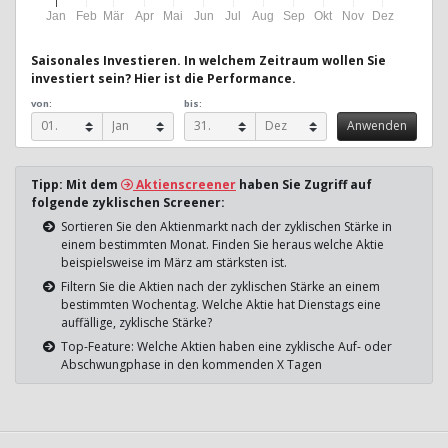
Jan
Feb
Mär
Apr
Mai
Jun
Jul
Aug
Sep
Okt
Nov
Dez
Saisonales Investieren. In welchem Zeitraum wollen Sie
investiert sein? Hier ist die Performance.
von:
bis:
Tipp: Mit dem
Aktienscreener
haben Sie Zugriff auf
folgende zyklischen Screener:
Sortieren Sie den Aktienmarkt nach der zyklischen Stärke in
einem bestimmten Monat. Finden Sie heraus welche Aktie
beispielsweise im März am stärksten ist.
Filtern Sie die Aktien nach der zyklischen Stärke an einem
bestimmten Wochentag. Welche Aktie hat Dienstags eine
auffällige, zyklische Stärke?
Top-Feature: Welche Aktien haben eine zyklische Auf- oder
Abschwungphase in den kommenden X Tagen