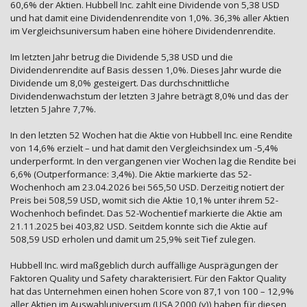
60,6% der Aktien. Hubbell Inc. zahlt eine Dividende von 5,38 USD
und hat damit eine Dividendenrendite von 1,0%. 36,3% aller Aktien
im Vergleichsuniversum haben eine höhere Dividendenrendite.
Im letzten Jahr betrug die Dividende 5,38 USD und die
Dividendenrendite auf Basis dessen 1,0%. Dieses Jahr wurde die
Dividende um 8,0% gesteigert. Das durchschnittliche
Dividendenwachstum der letzten 3 Jahre beträgt 8,0% und das der
letzten 5 Jahre 7,7%.
In den letzten 52 Wochen hat die Aktie von Hubbell Inc. eine Rendite
von 14,6% erzielt – und hat damit den Vergleichsindex um -5,4%
underperformt. In den vergangenen vier Wochen lag die Rendite bei
6,6% (Outperformance: 3,4%). Die Aktie markierte das 52-
Wochenhoch am 23.04.2026 bei 565,50 USD. Derzeitig notiert der
Preis bei 508,59 USD, womit sich die Aktie 10,1% unter ihrem 52-
Wochenhoch befindet. Das 52-Wochentief markierte die Aktie am
21.11.2025 bei 403,82 USD. Seitdem konnte sich die Aktie auf
508,59 USD erholen und damit um 25,9% seit Tief zulegen.
Hubbell Inc. wird maßgeblich durch auffällige Ausprägungen der
Faktoren Quality und Safety charakterisiert. Für den Faktor Quality
hat das Unternehmen einen hohen Score von 87,1 von 100 – 12,9%
aller Aktien im Auswahluniversum (USA 2000 (v)) haben für diesen