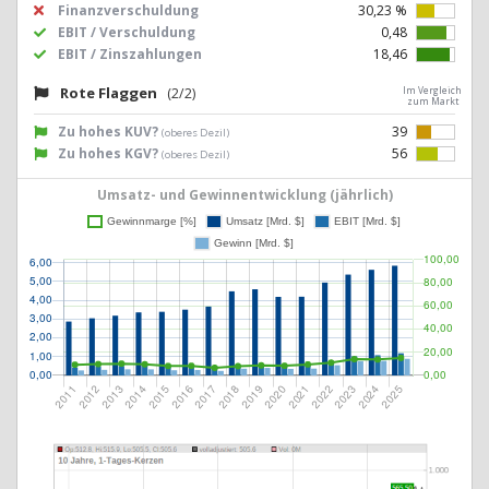
Finanzverschuldung
30,23 %
EBIT / Verschuldung
0,48
EBIT / Zinszahlungen
18,46
Rote Flaggen
(2/2)
Im Vergleich
zum Markt
Zu hohes KUV?
39
(oberes Dezil)
Zu hohes KGV?
56
(oberes Dezil)
Umsatz- und Gewinnentwicklung (jährlich)