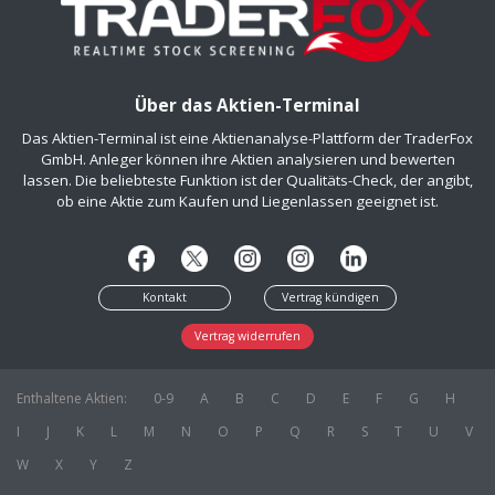
Über das Aktien-Terminal
Das Aktien-Terminal ist eine Aktienanalyse-Plattform der TraderFox
GmbH. Anleger können ihre Aktien analysieren und bewerten
lassen. Die beliebteste Funktion ist der Qualitäts-Check, der angibt,
ob eine Aktie zum Kaufen und Liegenlassen geeignet ist.
Kontakt
Vertrag kündigen
Vertrag widerrufen
Enthaltene Aktien:
0-9
A
B
C
D
E
F
G
H
I
J
K
L
M
N
O
P
Q
R
S
T
U
V
W
X
Y
Z