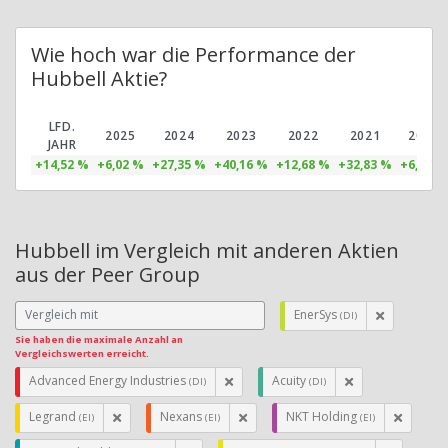
Wie hoch war die Performance der
Hubbell Aktie?
LFD.
2025
2024
2023
2022
2021
2020
JAHR
+14,52 %
+6,02 %
+27,35 %
+40,16 %
+12,68 %
+32,83 %
+6,07 %
Hubbell im Vergleich mit anderen Aktien
aus der Peer Group
EnerSys
(DI)
Sie haben die maximale Anzahl an
Vergleichswerten erreicht.
Advanced Energy Industries
Acuity
(DI)
(DI)
Legrand
Nexans
NKT Holding
(EI)
(EI)
(EI)