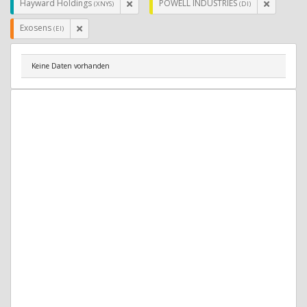
Hayward Holdings
POWELL INDUSTRIES
(XNYS)
(DI)
Exosens
(EI)
Keine Daten vorhanden