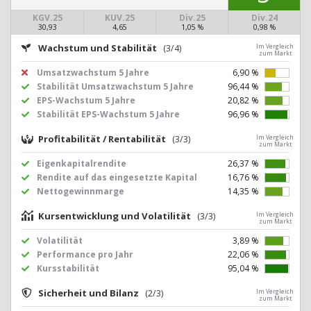
KGV.25
KUV.25
Div.25
Div.24
30,93
4,65
1,05 %
0,98 %
Wachstum und Stabilität
(3/4)
Im Vergleich
zum Markt
Umsatzwachstum 5 Jahre
6,90 %
Stabilität Umsatzwachstum 5 Jahre
96,44 %
EPS-Wachstum 5 Jahre
20,82 %
Stabilität EPS-Wachstum 5 Jahre
96,96 %
Profitabilität / Rentabilität
(3/3)
Im Vergleich
zum Markt
Eigenkapitalrendite
26,37 %
Rendite auf das eingesetzte Kapital
16,76 %
Nettogewinnmarge
14,35 %
Kursentwicklung und Volatilität
(3/3)
Im Vergleich
zum Markt
Volatilität
3,89 %
Performance pro Jahr
22,06 %
Kursstabilität
95,04 %
Sicherheit und Bilanz
(2/3)
Im Vergleich
zum Markt