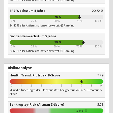
54,20 % aller Aktien sind besser bewertet.
Ranking
EPS-Wachstum 5 Jahre
20,82 %
76 %
0 %
25 %
50 %
75 %
100 %
24,40 % aller Aktien sind besser bewertet.
Ranking
Dividendenwachstum 5 Jahre
79 %
0 %
25 %
50 %
75 %
100 %
20,60 % aller Aktien sind besser bewertet.
Ranking
Risikoanalyse
Health Trend: Piotroski F-Score
7 / 9
0
1
2
3
4
5
6
7
8
9
Misst die Änderungen der Bilanzqualität. Geeignet für Value- & Turnaround-
Aktien.
Bankruptcy-Risk (Altman Z-Score)
5,78
Safe