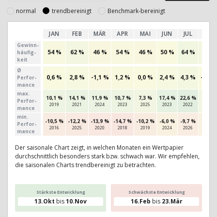
normal
trendbereinigt
Benchmark-bereinigt
JAN
FEB
MÄR
APR
MAI
JUN
JUL
AUG
Gewinn­
54 %
62 %
46 %
54 %
46 %
50 %
64 %
62 %
häufig­
keit
Ø
0,6 %
2,8 %
-1,1 %
1,2 %
0,0 %
2,4 %
4,3 %
-0,0 
Perfor­
mance
max.
10,1 %
14,1 %
11,9 %
10,7 %
7,3 %
17,4 %
22,6 %
7,4 %
Per­for­
2019
2021
2024
2023
2025
2023
2022
2020
mance
min.
-10,5 %
-12,2 %
-13,9 %
-14,7 %
-10,2 %
-6,0 %
-9,7 %
-5,8 
Per­for­
2016
2025
2020
2018
2019
2024
2026
2022
mance
Der saisonale Chart zeigt, in welchen Monaten ein Wertpapier
durchschnittlich besonders stark bzw. schwach war. Wir empfehlen,
die saisonalen Charts trendbereinigt zu betrachten.
Stärkste Entwicklung
Schwächste Entwicklung
13.Okt
bis
10.Nov
16.Feb
bis
23.Mär