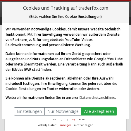
REGIS-
Cookies und Tracking auf traderfox.com
TRIEREN
(Bitte wählen Sie Ihre Cookie-Einstellungen)
Graphs
Explorer
Sector
Scan
Visual
Historie
Macro
Wir verwenden notwendige Cookies, damit unsere Website technisch
funktioniert. Mit Ihrer Einwilligung verwenden wir außerdem Dienste
Intra-Cellular Therapies Inc.
von Partnern, z. B. für eingebettete YouTube-Videos,
Reichweitenmessung und personalisierte Werbung.
[WKN A1XDTL | ISIN US46116X1019]
Dabei können Informationen auf Ihrem Gerät gespeichert oder
Aus 1.000
Ø Performance
ausgelesen und Nutzungsdaten an Drittanbieter wie Google/YouTube
8.331,35
34,24 %
wurden seit 2018
letzte 7 Jahre
oder Meta übermittelt werden. Eine Verarbeitung kann auch außerhalb
der EU/des EWR stattfinden.
Sie können alle Dienste akzeptieren, ablehnen oder Ihre Auswahl
individuell festlegen. Ihre Einwilligung können Sie jederzeit über die
Cookie-Einstellungen
im Footer widerrufen oder ändern.
Weitere Informationen finden Sie in unserer
Datenschutzrichtlinie
.
Einstellungen
Nur Notwendige
Alle akzeptieren
1T
3M
1J
3J
10J
Alles
Volladj. Daten:
anzeigen
nicht anzeigen