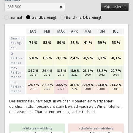
Benchmark:
normal
trendbereinigt
Benchmark-bereinigt
JAN
FEB
MÄR
APR
MAI
JUN
JUL
AU
Gewinn­
71 %
53 %
59 %
53 %
41 %
59 %
53 %
50 
häufig­
keit
Ø
6,4 %
1,5 %
-1,0 %
2,4 %
-0,5 %
2,7 %
-0,3 %
-0,9
Perfor­
mance
max.
34,2 %
24,4 %
18,5 %
45,0 %
26,1 %
35,2 %
22,7 %
19,5
Per­for­
2012
2012
2016
2020
2020
2012
2024
2012
mance
min.
-24,7 %
-13,2 %
-44,5 %
-8,6 %
-21,9 %
-24,0 %
-13,2 %
-22,4
Per­for­
2015
2020
2020
2024
2010
2010
2011
2011
mance
Der saisonale Chart zeigt, in welchen Monaten ein Wertpapier
durchschnittlich besonders stark bzw. schwach war. Wir empfehlen,
die saisonalen Charts trendbereinigt zu betrachten.
Stärkste Entwicklung
Schwächste Entwicklung