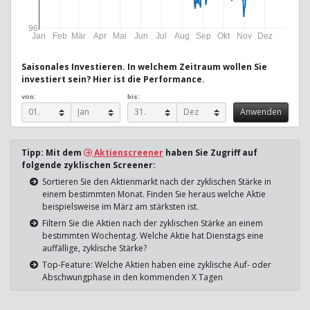
96
Jan
Feb
Mär
Apr
Mai
Jun
Jul
Aug
Sep
Okt
Nov
Dez
Saisonales Investieren. In welchem Zeitraum wollen Sie
investiert sein? Hier ist die Performance.
von:
bis:
Tipp: Mit dem
Aktienscreener
haben Sie Zugriff auf
folgende zyklischen Screener:
Sortieren Sie den Aktienmarkt nach der zyklischen Stärke in
einem bestimmten Monat. Finden Sie heraus welche Aktie
beispielsweise im März am stärksten ist.
Filtern Sie die Aktien nach der zyklischen Stärke an einem
bestimmten Wochentag. Welche Aktie hat Dienstags eine
auffällige, zyklische Stärke?
Top-Feature: Welche Aktien haben eine zyklische Auf- oder
Abschwungphase in den kommenden X Tagen