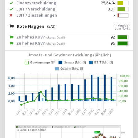
Finanzverschuldung
25,64 %
EBIT / Verschuldung
0,31
EBIT / Zinszahlungen
-
Rote Flaggen
(2/2)
Im Vergleich
zum Markt
Zu hohes KUV?
92
(oberes Dezil)
Zu hohes KGV?
96
(oberes Dezil)
Umsatz- und Gewinnentwicklung (jährlich)