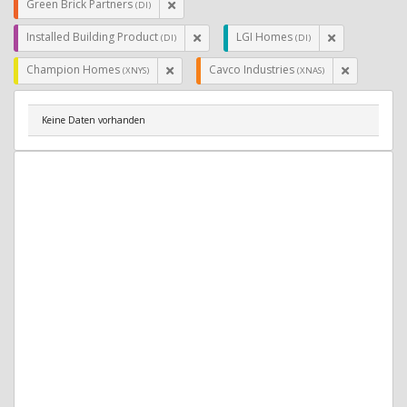
Green Brick Partners
(DI)
Installed Building Product
LGI Homes
(DI)
(DI)
Champion Homes
Cavco Industries
(XNYS)
(XNAS)
Keine Daten vorhanden