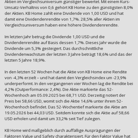
Aktien im Vergleichsuniversum günstiger bewertet. Mit einem Kurs-
Umsatz-Verhältnis von 0,6 gehört KB Home zu den günstigsten 8,0%
der Aktien. KB Home zahlt eine Dividende von 1,00 USD und hat
damit eine Dividendenrendite von 1,7%. 28,5% aller Aktien im
Vergleichsuniversum haben eine höhere Dividendenrendite.
Im letzten Jahr betrug die Dividende 1,00 USD und die
Dividendenrendite auf Basis dessen 1,7%. Dieses Jahr wurde die
Dividende um 5,3% gesteigert. Das durchschnittliche
Dividendenwachstum der letzten 3 Jahre beträgt 18,6% und das der
letzten 5 Jahre 18,9%.
In den letzten 52 Wochen hat die Aktie von KB Home eine Rendite
von -4,3% erzielt – und hat damit den Vergleichsindex um -23,9%
underperformt. In den vergangenen vier Wochen lag die Rendite bei
4,2% (Outperformance: 2,4%). Die Aktie markierte das 52-
Wochenhoch am 05.09.2025 bei 68,71 USD. Derzeitig notiert der
Preis bei 58,66 USD, womit sich die Aktie 14,6% unter ihrem 52-
Wochenhoch befindet. Das 52-Wochentief markierte die Aktie am
19.05.2026 bei 44,03 USD. Seitdem konnte sich die Aktie auf 58,66
USD erholen und damit um 33,2% seit Tief zulegen.
KB Home wird maßgeblich durch auffällige Ausprägungen der
Faktoren Value und Safety charakterisiert. Für den Faktor Value hat