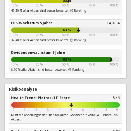
53 %
0 %
25 %
50 %
75 %
100 %
47,20 % aller Aktien sind besser bewertet.
Ranking
EPS-Wachstum 5 Jahre
14,01 %
63 %
0 %
25 %
50 %
75 %
100 %
37,40 % aller Aktien sind besser bewertet.
Ranking
Dividendenwachstum 5 Jahre
93 %
0 %
25 %
50 %
75 %
100 %
6,70 % aller Aktien sind besser bewertet.
Ranking
Risikoanalyse
Health Trend: Piotroski F-Score
5 / 9
0
1
2
3
4
5
6
7
8
9
Misst die Änderungen der Bilanzqualität. Geeignet für Value- & Turnaround-
Aktien.