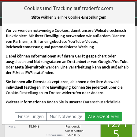
REGIS-
Cookies und Tracking auf traderfox.com
TRIEREN
(Bitte wählen Sie Ihre Cookie-Einstellungen)
Graphs
Explorer
Sector
Scan
Visual
Historie
Macro
Wir verwenden notwendige Cookies, damit unsere Website technisch
funktioniert. Mit Ihrer Einwilligung verwenden wir außerdem Dienste
von Partnern, z. B. für eingebettete YouTube-Videos,
KB Home Aktie: Realtime-Kurs &
Reichweitenmessung und personalisierte Werbung.
Analyse (876635 | KBH)
Dabei können Informationen auf Ihrem Gerät gespeichert oder
ausgelesen und Nutzungsdaten an Drittanbieter wie Google/YouTube
oder Meta übermittelt werden. Eine Verarbeitung kann auch außerhalb
SCORING SYSTEMS:
der EU/des EWR stattfinden.
Qualitäts-Check
Dividenden-Check
Wachstums-Check
Sie können alle Dienste akzeptieren, ablehnen oder Ihre Auswahl
individuell festlegen. Ihre Einwilligung können Sie jederzeit über die
Robustheits-Check
Cookie-Einstellungen
im Footer widerrufen oder ändern.
Qualitäts-Check:
Ist die Aktie zum Investieren
Infos zum Score
Weitere Informationen finden Sie in unserer
Datenschutzrichtlinie
.
geeignet?
QUALITÄTS-
KB Home
CHECK
Einstellungen
Nur Notwendige
Alle akzeptieren
[KBH 876635 US48666K1097]
12/1
Börsenwert:
3,592 Mrd. $
Sektor:
Consumer Cyclical /
Kurs:
58,664 $
Residential
5
Construction
Universum:
USA 2000 (v)