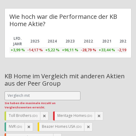
Wie hoch war die Performance der KB
Home Aktie?
LFD.
2025
2024
2023
2022
2021
2020
JAHR
+3,99 %
-14,17 %
+5,22 %
+96,11 %
-28,79 %
+33,44 %
-2,19 %
+
KB Home im Vergleich mit anderen Aktien
aus der Peer Group
Sie haben die maximale Anzahl an
Vergleichswerten erreicht.
Toll Brothers
Meritage Homes
(DI)
(DI)
NVR
Beazer Homes USA
(DI)
(DI)