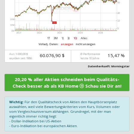
1T
3M
1J
3J
10J
Alles
Volladj. Daten:
anzeigen
nicht anzeigen
Aus 1.000,00 $
Ø Performance
60.076,90 $
15,47 %
wurden seit 1986
letzte 10 Jahre
Datenherkunft: Morningstar
20,20 % aller Aktien schneiden beim Qualitäts-
Check besser ab als KB Home
Schau sie Dir an!
Wichtig:
Für den Qualitätscheck von Aktien den Hauptbörsenplatz
auswählen, weil viele Bewertungskriterien vom Kurs, Volumen oder
vom Vergleichsuniversum abhängen. Grundregel, mit der man
eigentlich immer richtig liegt:
- Dollar-Indikation bei US-Aktien
- Euro-Indikation bei europäischen Aktien.