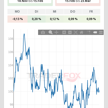
18.Nov
bis
15.Feb
15.Feb
bis
23.Mär
MO
DI
MI
DO
FR
-0,13 %
0,20 %
0,12 %
0,09 %
0,09 %
108
106
104
102
100
98