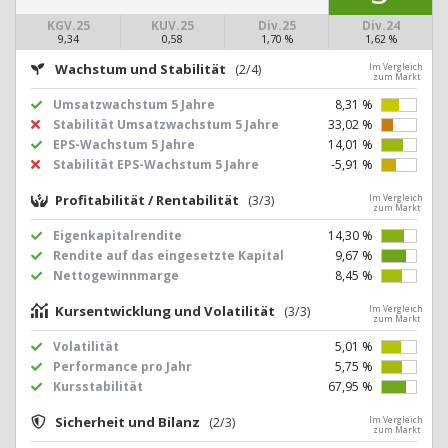
KGV.25
KUV.25
Div.25
Div.24
9,34
0,58
1,70 %
1,62 %
Wachstum und Stabilität
(2/4)
Im Vergleich
zum Markt
Umsatzwachstum 5 Jahre
8,31 %
Stabilität Umsatzwachstum 5 Jahre
33,02 %
EPS-Wachstum 5 Jahre
14,01 %
Stabilität EPS-Wachstum 5 Jahre
-5,91 %
Profitabilität / Rentabilität
(3/3)
Im Vergleich
zum Markt
Eigenkapitalrendite
14,30 %
Rendite auf das eingesetzte Kapital
9,67 %
Nettogewinnmarge
8,45 %
Kursentwicklung und Volatilität
(3/3)
Im Vergleich
zum Markt
Volatilität
5,01 %
Performance pro Jahr
5,75 %
Kursstabilität
67,95 %
Sicherheit und Bilanz
(2/3)
Im Vergleich
zum Markt