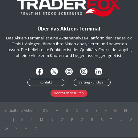
Über das Aktien-Terminal
Das Aktien-Terminal ist eine Aktienanalyse-Plattform der TraderFox
GmbH. Anleger können ihre Aktien analysieren und bewerten
lassen. Die beliebteste Funktion ist der Qualitäts-Check, der angibt,
ob eine Aktie zum Kaufen und Liegenlassen geeignet ist.
Kontakt
Vertrag kündigen
Vertrag widerrufen
Enthaltene Aktien:
0-9
A
B
C
D
E
F
G
H
I
J
K
L
M
N
O
P
Q
R
S
T
U
V
W
X
Y
Z