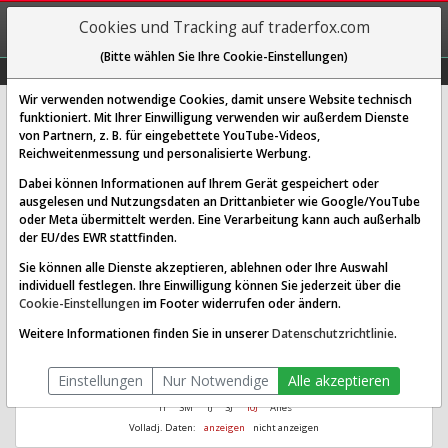
REGIS-
Cookies und Tracking auf traderfox.com
TRIEREN
(Bitte wählen Sie Ihre Cookie-Einstellungen)
Graphs
Explorer
Sector
Scan
Visual
Historie
Macro
Wir verwenden notwendige Cookies, damit unsere Website technisch
funktioniert. Mit Ihrer Einwilligung verwenden wir außerdem Dienste
Kennedy-Wilson Holdings Inc.
von Partnern, z. B. für eingebettete YouTube-Videos,
Reichweitenmessung und personalisierte Werbung.
[KW | WKN A0YFMB | ISIN US4893981070]
Dabei können Informationen auf Ihrem Gerät gespeichert oder
Aus 1.000
Ø Performance
ausgelesen und Nutzungsdaten an Drittanbieter wie Google/YouTube
2.167,21
-1,76 %
wurden seit 2007
letzte 10 Jahre
oder Meta übermittelt werden. Eine Verarbeitung kann auch außerhalb
der EU/des EWR stattfinden.
Sie können alle Dienste akzeptieren, ablehnen oder Ihre Auswahl
individuell festlegen. Ihre Einwilligung können Sie jederzeit über die
Cookie-Einstellungen
im Footer widerrufen oder ändern.
Weitere Informationen finden Sie in unserer
Datenschutzrichtlinie
.
Einstellungen
Nur Notwendige
Alle akzeptieren
1T
3M
1J
3J
10J
Alles
Volladj. Daten:
anzeigen
nicht anzeigen