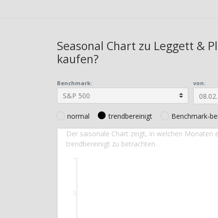
Seasonal Chart zu Leggett & Pl
kaufen?
Benchmark:
von:
normal
trendbereinigt
Benchmark-ber
Der saisonale Chart zeigt, in welchen Monaten e
trendbereinigt zu betrachten.
4
3