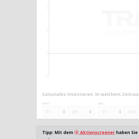
2
1
0
−1
Saisonales Investieren. In welchem Zeitraum
von:
bis:
Tipp: Mit dem
Aktienscreener
haben Sie 