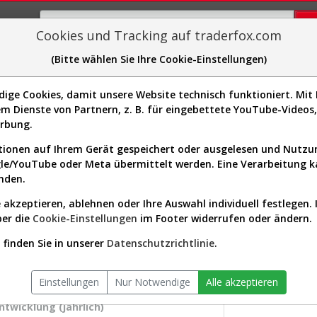
Cookies und Tracking auf traderfox.com
(Bitte wählen Sie Ihre Cookie-Einstellungen)
plorer
Sector-Spider
Easy-Scan
Visualizations
H
ge Cookies, damit unsere Website technisch funktioniert. Mit I
m Dienste von Partnern, z. B. für eingebettete YouTube-Video
Realtime-Kurs & Analyse (883524 
erbung.
ionen auf Ihrem Gerät gespeichert oder ausgelesen und Nutz
gle/YouTube oder Meta übermittelt werden. Eine Verarbeitung 
s-Check
Dividenden-Check
Wachstums-Check
Robusthe
nden.
 akzeptieren, ablehnen oder Ihre Auswahl individuell festlegen. 
gnet?
ber die
Cookie-Einstellungen
im Footer widerrufen oder ändern.
KGV.25
finden Sie in unserer
Datenschutzrichtlinie
.
6,04
or:
Consumer Cyclical / Furnishings, Fixtures &
Div.25
Appliances
Einstellungen
Nur Notwendige
Alle akzeptieren
versum:
USA 2000 (v)
1,95 %
twicklung (jährlich)