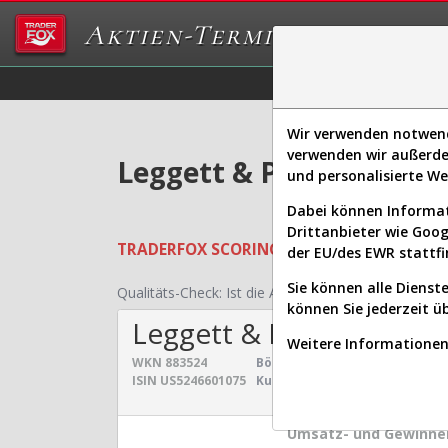
Aktien-Terminal
Daten/Graphs
Ex
Wir verwenden notwendi
verwenden wir außerde
Leggett & Platt Aktie: 
und personalisierte W
Dabei können Informat
Drittanbieter wie Goo
TRADERFOX
SCORING SYSTEMS:
Qualität
der EU/des EWR stattfi
Sie können alle Dienste
Qualitäts-Check:
Ist die Aktie zum Investieren geei
können Sie jederzeit ü
Leggett & Platt
Weitere Informationen 
WKN
883524
Börsenwert:
1,314 Mrd. $
Sekt
ISIN
US5246601075
Kurs:
8,335 €
Uni
Umsatz- und Gewinnen