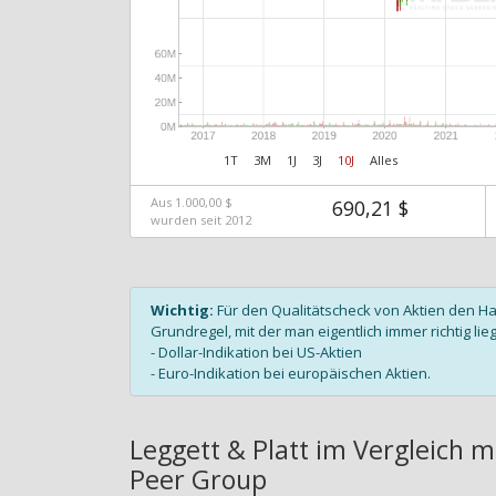
1T
3M
1J
3J
10J
Alles
Aus 1.000,00 $
690,21 $
wurden seit 2012
Wichtig:
Für den Qualitätscheck von Aktien den H
Grundregel, mit der man eigentlich immer richtig lieg
- Dollar-Indikation bei US-Aktien
- Euro-Indikation bei europäischen Aktien.
Leggett & Platt im Vergleich m
Peer Group