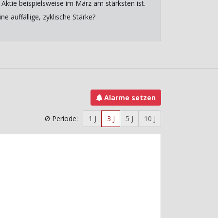
Aktie beispielsweise im März am stärksten ist.
e auffällige, zyklische Stärke?
Alarme setzen
Ø Periode:
1 J
3 J
5 J
10 J