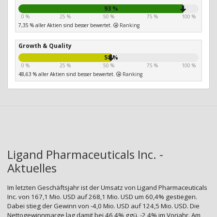
93 %
0 %
25 %
50 %
75 %
100 %
7,35 % aller Aktien sind besser bewertet.
Ranking
Growth & Quality
51 %
0 %
25 %
50 %
75 %
100 %
48,63 % aller Aktien sind besser bewertet.
Ranking
Ligand Pharmaceuticals Inc. -
Aktuelles
Im letzten Geschäftsjahr ist der Umsatz von Ligand Pharmaceuticals
Inc. von 167,1 Mio. USD auf 268,1 Mio. USD um 60,4% gestiegen.
Dabei stieg der Gewinn von -4,0 Mio. USD auf 124,5 Mio. USD. Die
Nettogewinnmarge lag damit bei 46,4% ggü. -2,4% im Vorjahr. Am