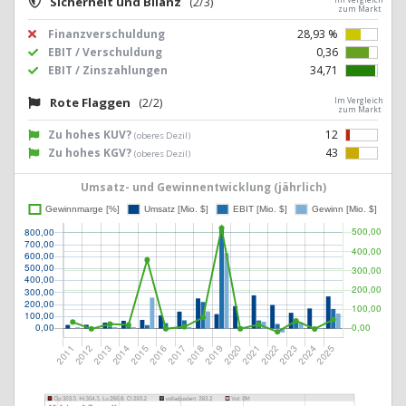
Sicherheit und Bilanz
(2/3)
zum Markt
Finanzverschuldung
28,93 %
EBIT / Verschuldung
0,36
EBIT / Zinszahlungen
34,71
Rote Flaggen
(2/2)
Im Vergleich
zum Markt
Zu hohes KUV?
12
(oberes Dezil)
Zu hohes KGV?
43
(oberes Dezil)
Umsatz- und Gewinnentwicklung (jährlich)