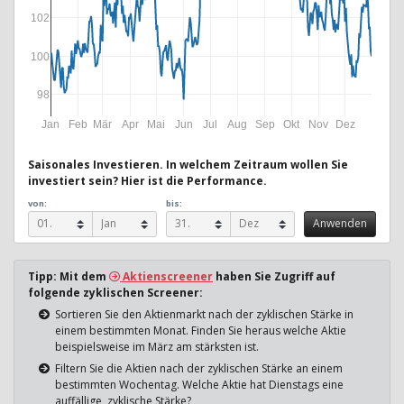
102
100
98
Jan
Feb
Mär
Apr
Mai
Jun
Jul
Aug
Sep
Okt
Nov
Dez
Saisonales Investieren. In welchem Zeitraum wollen Sie
investiert sein? Hier ist die Performance.
von:
bis:
Tipp: Mit dem
Aktienscreener
haben Sie Zugriff auf
folgende zyklischen Screener:
Sortieren Sie den Aktienmarkt nach der zyklischen Stärke in
einem bestimmten Monat. Finden Sie heraus welche Aktie
beispielsweise im März am stärksten ist.
Filtern Sie die Aktien nach der zyklischen Stärke an einem
bestimmten Wochentag. Welche Aktie hat Dienstags eine
auffällige, zyklische Stärke?