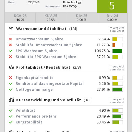
5
Kurs:
293,234 $
Biotechnology
Universum:
USA 2000 (v)
KGV.25
KUV.25
Div.25
Div.24
46,75
22,53
0,00 %
0,00 %
Wachstum und Stabilität
(1/4)
Im Vergleich
zum Markt
Umsatzwachstum 5 Jahre
7,54 %
Stabilität Umsatzwachstum 5 Jahre
-11,77 %
EPS-Wachstum 5 Jahre
106,75 %
Stabilität EPS-Wachstum 5 Jahre
37,21 %
Profitabilität / Rentabilität
(2/3)
Im Vergleich
zum Markt
Eigenkapitalrendite
6,99 %
Rendite auf das eingesetzte Kapital
5,26 %
Nettogewinnmarge
27,91 %
Kursentwicklung und Volatilität
(3/3)
Im Vergleich
zum Markt
Volatilität
4,90 %
Performance pro Jahr
20,49 %
Kursstabilität
53,46 %
Im Vergleich