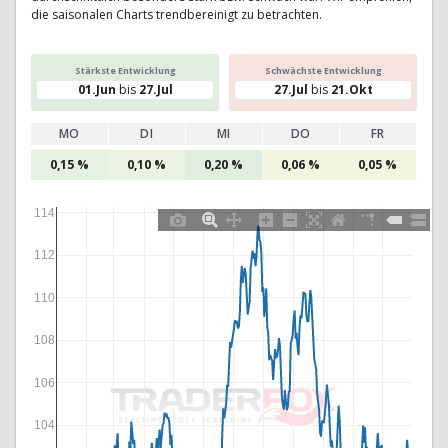
die saisonalen Charts trendbereinigt zu betrachten.
Stärkste Entwicklung
Schwächste Entwicklung
01.Jun
bis
27.Jul
27.Jul
bis
21.Okt
MO
DI
MI
DO
FR
0,15 %
0,10 %
0,20 %
0,06 %
0,05 %
114
112
110
108
106
104