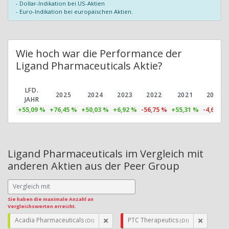
- Dollar-Indikation bei US-Aktien
- Euro-Indikation bei europäischen Aktien.
Wie hoch war die Performance der
Ligand Pharmaceuticals Aktie?
LFD.
2025
2024
2023
2022
2021
2020
JAHR
+55,09 %
+76,45 %
+50,03 %
+6,92 %
-56,75 %
+55,31 %
-4,64 %
Ligand Pharmaceuticals im Vergleich mit
anderen Aktien aus der Peer Group
Sie haben die maximale Anzahl an
Vergleichswerten erreicht.
Acadia Pharmaceuticals
PTC Therapeutics
(DI)
(DI)