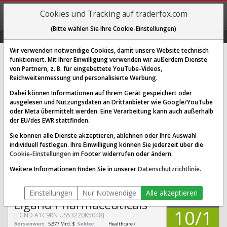
REGIS-
Cookies und Tracking auf traderfox.com
TRIEREN
(Bitte wählen Sie Ihre Cookie-Einstellungen)
Graphs
Explorer
Sector
Scan
Visual
Historie
Macro
Wir verwenden notwendige Cookies, damit unsere Website technisch
funktioniert. Mit Ihrer Einwilligung verwenden wir außerdem Dienste
von Partnern, z. B. für eingebettete YouTube-Videos,
Ligand Pharmaceuticals Aktie:
Reichweitenmessung und personalisierte Werbung.
Realtime-Kurs & Analyse (A1C9RN
Dabei können Informationen auf Ihrem Gerät gespeichert oder
| LGND)
ausgelesen und Nutzungsdaten an Drittanbieter wie Google/YouTube
oder Meta übermittelt werden. Eine Verarbeitung kann auch außerhalb
der EU/des EWR stattfinden.
SCORING SYSTEMS:
Sie können alle Dienste akzeptieren, ablehnen oder Ihre Auswahl
individuell festlegen. Ihre Einwilligung können Sie jederzeit über die
Qualitäts-Check
Dividenden-Check
Wachstums-Check
Cookie-Einstellungen
im Footer widerrufen oder ändern.
Robustheits-Check
Weitere Informationen finden Sie in unserer
Datenschutzrichtlinie
.
Qualitäts-Check:
Ist die Aktie zum Investieren
Infos zum Score
geeignet?
Einstellungen
Nur Notwendige
Alle akzeptieren
QUALITÄTS-
Ligand Pharmaceuticals
CHECK
10/1
[LGND A1C9RN US53220K5048]
Börsenwert:
5,877 Mrd. $
Sektor:
Healthcare /