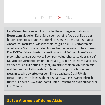
1Y
3Y
5Y
10Y
Alles
Fair-Value-Charts setzen historische Bewertungskennzahlen in
Bezug zum aktuellen Kurs. Sei zeigen, ob eine Aktie auf Basis der
historischen Bewertung gerade eher günstig oder teuer ist. Dieser
Ansatz ist umstritten. Wissenschaftlich gilt das DCF-Verfahren als
anerkannte Methode, um den fairen Wert einer Aktie zu bestimmen.
Das DCF-Verfahren basiert allerdings auf zukünftigen Free-Cash-
Flow-Schätzungen Der Vorteil von Fair-Value-Charts ist, dass sie auf
tatsächllich vorhandenen und nicht auf geschätzten Daten basieren.
Wir halten sie gut dafür geeignet, um abzuschätzen, ob Aktien mit
etablierten Geschäftsmodellen derzeit zu euphorisch oder zu
pessimistisch bewertet werden. Bitte beachten: Das KUV als
Bewertungskennzahl ist stabiler als das KGV. Ein Gewinneinbruch
führt zu höheren KGVs und damit unter Umständen auch zu höheren
Fair-Values.
Setze Alarme auf deine Aktien