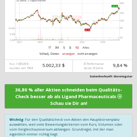
1T
3M
1J
3J
10J
Alles
Volladj. Daten:
anzeigen
nicht anzeigen
Aus 1.000,00 $
Ø Performance
5.002,33 $
9,84 %
wurden seit 1994
letzte 10 Jahre
Datenherkunft: Morningstar
36,80 % aller Aktien schneiden beim Qualitäts-
Check besser ab als Ligand Pharmaceuticals
Schau sie Dir an!
Wichtig:
Für den Qualitätscheck von Aktien den Hauptbörsenplatz
auswählen, weil viele Bewertungskriterien vom Kurs, Volumen oder
vom Vergleichsuniversum abhängen. Grundregel, mit der man
eigentlich immer richtig liegt: