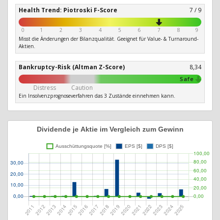
Health Trend: Piotroski F-Score
7 / 9
0
1
2
3
4
5
6
7
8
9
Misst die Änderungen der Bilanzqualität. Geeignet für Value- & Turnaround-
Aktien.
Bankruptcy-Risk (Altman Z-Score)
8,34
Safe
Distress
Caution
Ein Insolvenzprognoseverfahren das 3 Zustände einnehmen kann.