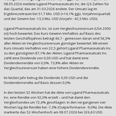
08.05.2026 meldete Ligand Pharmaceuticals Inc. die Q3-Zahlen für
das Quartal, das am 31.03.2026 endete. Der Umsatz lag im
Ergebniszeitraum bei 51,7 Mio. USD (+14,1% ggü. Vorjahresquartal)
und der Gewinn bei -13,3 Mio. USD (Vorjahr: -42,5 Mio. USD).
Ligand Pharmaceuticals Inc. ist zum Vergleichsuniversum (USA 2000
(v)) hoch bewertet. Das Kurs-Gewinn-Verhältnis auf Basis des
letzten Geschäftsjahres beträgt 46,7 - gemessen daran sind 56,5%
aller Aktien im Vergleichsuniversum günstiger bewertet. Mit einem
Kurs-Umsatz-Verhältnis von 22,5 gehört Ligand Pharmaceuticals Inc.
zu den günstigsten 87,1% der Aktien. Ligand Pharmaceuticals Inc.
zahlt eine Dividende von 0,00 USD und hat damit eine
Dividendenrendite von 0,0%. 73,8% aller Aktien im
Vergleichsuniversum haben eine höhere Dividendenrendite.
Im letzten Jahr betrug die Dividende 0,00 USD und die
Dividendenrendite auf Basis dessen 0,0%.
In den letzten 52 Wochen hat die Aktie von Ligand Pharmaceuticals
Inc. eine Rendite von 92,0% erzielt – und hat damit den
Vergleichsindex um 72,4% geschlagen. In den vergangenen vier
Wochen lag die Rendite bei -7,3% (Outperformance: -9,0%). Die Aktie
markierte das 52-Wochenhoch am 08.07.2026 bei 326,63 USD.