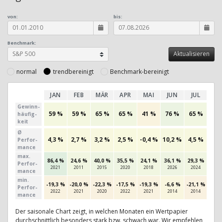
von:
bis:
Benchmark:
normal
trendbereinigt
Benchmark-bereinigt
JAN
FEB
MÄR
APR
MAI
JUN
JUL
AU
Gewinn­
59 %
59 %
65 %
65 %
41 %
76 %
65 %
50
häufig­
keit
Ø
4,3 %
2,7 %
3,2 %
2,5 %
-0,4 %
10,2 %
4,5 %
0,3
Perfor­
mance
max.
86,4 %
24,6 %
40,0 %
35,5 %
24,1 %
36,1 %
29,3 %
22,9
Per­for­
2021
2011
2015
2020
2018
2026
2024
202
mance
min.
-19,3 %
-20,0 %
-22,3 %
-17,5 %
-19,3 %
-6,6 %
-21,1 %
-23,
Per­for­
2022
2021
2020
2022
2021
2014
2014
201
mance
Der saisonale Chart zeigt, in welchen Monaten ein Wertpapier
durchschnittlich besonders stark bzw. schwach war. Wir empfehlen,