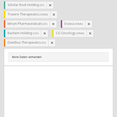
Scholar Rock Holding
(DI)
Travere Therapeutics
(XNAS)
Mirum Pharmaceuticals
Erasca
(DI)
(XNAS)
Bachem Holding
CG Oncology
(CHI)
(XNAS)
Dianthus Therapeutics
(DI)
Keine Daten vorhanden