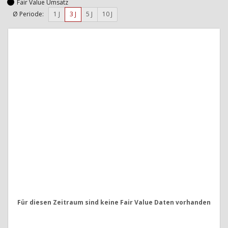
Fair Value Umsatz
Ø Periode:
1 J
3 J
5 J
10 J
Für diesen Zeitraum sind keine Fair Value Daten vorhanden