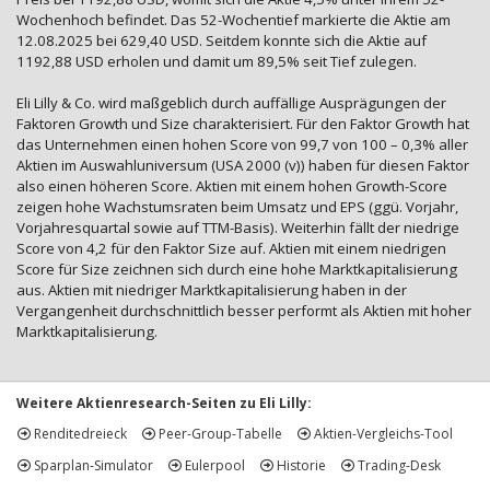
Wochenhoch befindet. Das 52-Wochentief markierte die Aktie am
12.08.2025 bei 629,40 USD. Seitdem konnte sich die Aktie auf
1192,88 USD erholen und damit um 89,5% seit Tief zulegen.
Eli Lilly & Co. wird maßgeblich durch auffällige Ausprägungen der
Faktoren Growth und Size charakterisiert. Für den Faktor Growth hat
das Unternehmen einen hohen Score von 99,7 von 100 – 0,3% aller
Aktien im Auswahluniversum (USA 2000 (v)) haben für diesen Faktor
also einen höheren Score. Aktien mit einem hohen Growth-Score
zeigen hohe Wachstumsraten beim Umsatz und EPS (ggü. Vorjahr,
Vorjahresquartal sowie auf TTM-Basis). Weiterhin fällt der niedrige
Score von 4,2 für den Faktor Size auf. Aktien mit einem niedrigen
Score für Size zeichnen sich durch eine hohe Marktkapitalisierung
aus. Aktien mit niedriger Marktkapitalisierung haben in der
Vergangenheit durchschnittlich besser performt als Aktien mit hoher
Marktkapitalisierung.
Weitere Aktienresearch-Seiten zu Eli Lilly:
Renditedreieck
Peer-Group-Tabelle
Aktien-Vergleichs-Tool
Sparplan-Simulator
Eulerpool
Historie
Trading-Desk