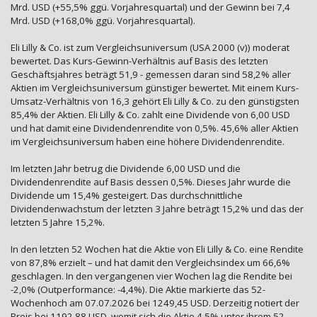
Mrd. USD (+55,5% ggü. Vorjahresquartal) und der Gewinn bei 7,4
Mrd. USD (+168,0% ggü. Vorjahresquartal).
Eli Lilly & Co. ist zum Vergleichsuniversum (USA 2000 (v)) moderat
bewertet. Das Kurs-Gewinn-Verhältnis auf Basis des letzten
Geschäftsjahres beträgt 51,9 - gemessen daran sind 58,2% aller
Aktien im Vergleichsuniversum günstiger bewertet. Mit einem Kurs-
Umsatz-Verhältnis von 16,3 gehört Eli Lilly & Co. zu den günstigsten
85,4% der Aktien. Eli Lilly & Co. zahlt eine Dividende von 6,00 USD
und hat damit eine Dividendenrendite von 0,5%. 45,6% aller Aktien
im Vergleichsuniversum haben eine höhere Dividendenrendite.
Im letzten Jahr betrug die Dividende 6,00 USD und die
Dividendenrendite auf Basis dessen 0,5%. Dieses Jahr wurde die
Dividende um 15,4% gesteigert. Das durchschnittliche
Dividendenwachstum der letzten 3 Jahre beträgt 15,2% und das der
letzten 5 Jahre 15,2%.
In den letzten 52 Wochen hat die Aktie von Eli Lilly & Co. eine Rendite
von 87,8% erzielt – und hat damit den Vergleichsindex um 66,6%
geschlagen. In den vergangenen vier Wochen lag die Rendite bei
-2,0% (Outperformance: -4,4%). Die Aktie markierte das 52-
Wochenhoch am 07.07.2026 bei 1249,45 USD. Derzeitig notiert der
Preis bei 1192,88 USD, womit sich die Aktie 4,5% unter ihrem 52-