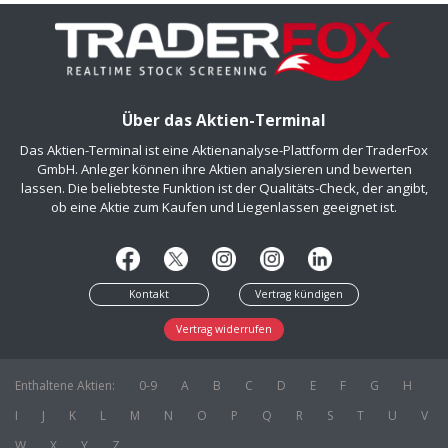
Über das Aktien-Terminal
Das Aktien-Terminal ist eine Aktienanalyse-Plattform der TraderFox
GmbH. Anleger können ihre Aktien analysieren und bewerten
lassen. Die beliebteste Funktion ist der Qualitäts-Check, der angibt,
ob eine Aktie zum Kaufen und Liegenlassen geeignet ist.
Kontakt
Vertrag kündigen
Vertrag widerrufen
Enthaltene Aktien:
0-9
A
B
C
D
E
F
G
H
I
J
K
L
M
N
O
P
Q
R
S
T
U
V
W
X
Y
Z