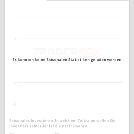
3
2
Es konnten keine Saisonalen Statistiken geladen werden
1
0
−1
Saisonales Investieren. In welchem Zeitraum wollen Sie
investiert sein? Hier ist die Performance.
von:
bis: