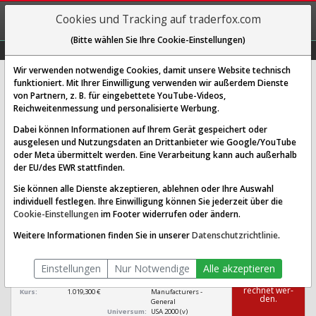
REGIS-
Cookies und Tracking auf traderfox.com
TRIEREN
(Bitte wählen Sie Ihre Cookie-Einstellungen)
Graphs
Explorer
Sector
Scan
Visual
Historie
Macro
Wir verwenden notwendige Cookies, damit unsere Website technisch
funktioniert. Mit Ihrer Einwilligung verwenden wir außerdem Dienste
von Partnern, z. B. für eingebettete YouTube-Videos,
Eli Lilly Aktie: Realtime-Kurs &
Reichweitenmessung und personalisierte Werbung.
Analyse (858560 | LLY)
Dabei können Informationen auf Ihrem Gerät gespeichert oder
ausgelesen und Nutzungsdaten an Drittanbieter wie Google/YouTube
oder Meta übermittelt werden. Eine Verarbeitung kann auch außerhalb
SCORING SYSTEMS:
der EU/des EWR stattfinden.
Qualitäts-Check
Dividenden-Check
Wachstums-Check
Sie können alle Dienste akzeptieren, ablehnen oder Ihre Auswahl
individuell festlegen. Ihre Einwilligung können Sie jederzeit über die
Robustheits-Check
Cookie-Einstellungen
im Footer widerrufen oder ändern.
Qualitäts-Check:
Ist die Aktie zum Investieren
Infos zum Score
Weitere Informationen finden Sie in unserer
Datenschutzrichtlinie
.
geeignet?
Eli Lilly
Einstellungen
Nur Notwendige
Alle akzeptieren
[LLY 858560 US5324571083]
Das Ra­ting
konn­te nicht be­
Börsenwert:
1,061 Bio. $
Sektor:
Healthcare / Drug
rech­net wer­
Kurs:
1.019,300 €
Manufacturers -
den.
General
Universum:
USA 2000 (v)