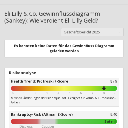
Eli Lilly & Co. Gewinnflussdiagramm
(Sankey): Wie verdient Eli Lilly Geld?
Geschäftsbericht 2025
Es konnten keine Daten für das Gewinnfluss Diagramm
geladen werden
Risikoanalyse
Health Trend: Piotroski F-Score
8 / 9
0
1
2
3
4
5
6
7
8
9
Misst die Änderungen der Bilanzqualität. Geeignet für Value- & Turnaround-
Aktien.
Bankruptcy-Risk (Altman Z-Score)
9,40
Safe
Distress
Caution