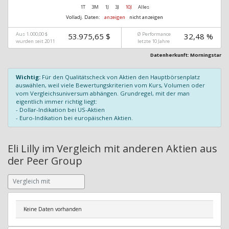
1T
3M
1J
3J
10J
Alles
Volladj. Daten:
anzeigen
nicht anzeigen
Aus 1.000,00 $
Ø Performance
53.975,65 $
32,48 %
wurden seit 2011
letzte 10 Jahre
Datenherkunft: Morningstar
Wichtig:
Für den Qualitätscheck von Aktien den Hauptbörsenplatz
auswählen, weil viele Bewertungskriterien vom Kurs, Volumen oder
vom Vergleichsuniversum abhängen. Grundregel, mit der man
eigentlich immer richtig liegt:
- Dollar-Indikation bei US-Aktien
- Euro-Indikation bei europäischen Aktien.
Eli Lilly im Vergleich mit anderen Aktien aus
der Peer Group
Keine Daten vorhanden