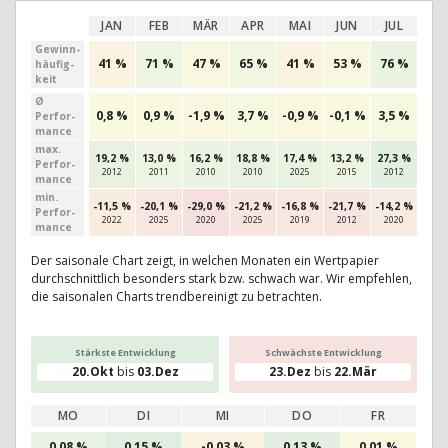
JAN
FEB
MÄR
APR
MAI
JUN
JUL
AU
Gewinn­
41 %
71 %
47 %
65 %
41 %
53 %
76 %
50
häufig­
keit
Ø
0,8 %
0,9 %
-1,9 %
3,7 %
-0,9 %
-0,1 %
3,5 %
0,9
Perfor­
mance
max.
19,2 %
13,0 %
16,2 %
18,8 %
17,4 %
13,2 %
27,3 %
21,0
Per­for­
2012
2011
2010
2010
2025
2015
2012
202
mance
min.
-11,5 %
-20,1 %
-29,0 %
-21,2 %
-16,8 %
-21,7 %
-14,2 %
-11,
Per­for­
2022
2025
2020
2025
2019
2012
2020
201
mance
Der saisonale Chart zeigt, in welchen Monaten ein Wertpapier
durchschnittlich besonders stark bzw. schwach war. Wir empfehlen,
die saisonalen Charts trendbereinigt zu betrachten.
Stärkste Entwicklung
Schwächste Entwicklung
20.Okt
bis
03.Dez
23.Dez
bis
22.Mär
MO
DI
MI
DO
FR
0,08 %
0,15 %
-0,03 %
0,13 %
0,01 %