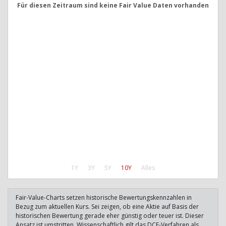
Für diesen Zeitraum sind keine Fair Value Daten vorhanden
1Y
3Y
5Y
10Y
Alles
Fair-Value-Charts setzen historische Bewertungskennzahlen in
Bezug zum aktuellen Kurs. Sei zeigen, ob eine Aktie auf Basis der
historischen Bewertung gerade eher günstig oder teuer ist. Dieser
Ansatz ist umstritten. Wissenschaftlich gilt das DCF-Verfahren als