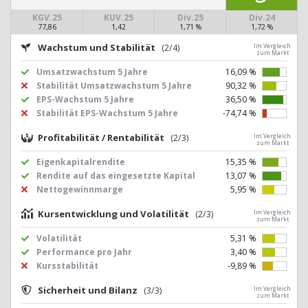
KGV.25
KUV.25
Div.25
Div.24
77,86
1,42
1,71 %
1,72 %
Wachstum und Stabilität
(2/4)
Im Vergleich
zum Markt
Umsatzwachstum 5 Jahre
16,09 %
Stabilität Umsatzwachstum 5 Jahre
90,32 %
EPS-Wachstum 5 Jahre
36,50 %
Stabilität EPS-Wachstum 5 Jahre
-74,74 %
Profitabilität / Rentabilität
(2/3)
Im Vergleich
zum Markt
Eigenkapitalrendite
15,35 %
Rendite auf das eingesetzte Kapital
13,07 %
Nettogewinnmarge
5,95 %
Kursentwicklung und Volatilität
(2/3)
Im Vergleich
zum Markt
Volatilität
5,31 %
Performance pro Jahr
3,40 %
Kursstabilität
-9,89 %
Sicherheit und Bilanz
(3/3)
Im Vergleich
zum Markt