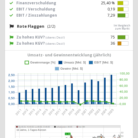
Finanzverschuldung
25,40 %
EBIT / Verschuldung
0,19
EBIT / Zinszahlungen
7,29
Rote Flaggen
(2/2)
Im Vergleich
zum Markt
Zu hohes KUV?
75
(oberes Dezil)
Zu hohes KGV?
36
(oberes Dezil)
Umsatz- und Gewinnentwicklung (jährlich)