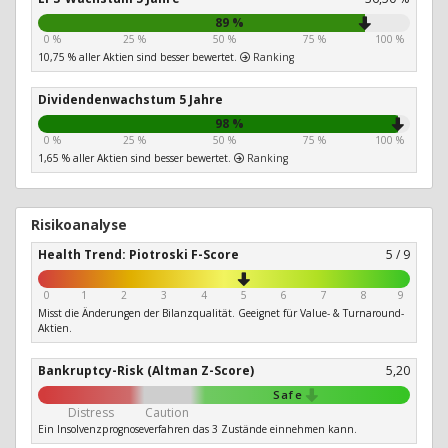
89 %
0 %
25 %
50 %
75 %
100 %
10,75 % aller Aktien sind besser bewertet.
Ranking
Dividendenwachstum 5 Jahre
98 %
0 %
25 %
50 %
75 %
100 %
1,65 % aller Aktien sind besser bewertet.
Ranking
Risikoanalyse
Health Trend: Piotroski F-Score
5 / 9
0
1
2
3
4
5
6
7
8
9
Misst die Änderungen der Bilanzqualität. Geeignet für Value- & Turnaround-
Aktien.
Bankruptcy-Risk (Altman Z-Score)
5,20
Safe
Distress
Caution
Ein Insolvenzprognoseverfahren das 3 Zustände einnehmen kann.