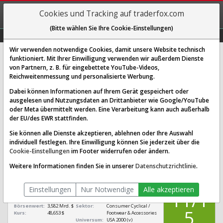
REGIS-
Cookies und Tracking auf traderfox.com
TRIEREN
(Bitte wählen Sie Ihre Cookie-Einstellungen)
Graphs
Explorer
Sector
Scan
Visual
Historie
Macro
Wir verwenden notwendige Cookies, damit unsere Website technisch
funktioniert. Mit Ihrer Einwilligung verwenden wir außerdem Dienste
von Partnern, z. B. für eingebettete YouTube-Videos,
Steven Madden Aktie: Realtime-
Reichweitenmessung und personalisierte Werbung.
Kurs & Analyse (898166 | SHOO)
Dabei können Informationen auf Ihrem Gerät gespeichert oder
ausgelesen und Nutzungsdaten an Drittanbieter wie Google/YouTube
oder Meta übermittelt werden. Eine Verarbeitung kann auch außerhalb
SCORING SYSTEMS:
der EU/des EWR stattfinden.
Qualitäts-Check
Dividenden-Check
Wachstums-Check
Sie können alle Dienste akzeptieren, ablehnen oder Ihre Auswahl
individuell festlegen. Ihre Einwilligung können Sie jederzeit über die
Robustheits-Check
Cookie-Einstellungen
im Footer widerrufen oder ändern.
Qualitäts-Check:
Ist die Aktie zum Investieren
Infos zum Score
Weitere Informationen finden Sie in unserer
Datenschutzrichtlinie
.
geeignet?
QUALITÄTS-
Steven Madden
CHECK
Einstellungen
Nur Notwendige
Alle akzeptieren
[SHOO 898166
11/1
US5562691080]
Börsenwert:
3,582 Mrd. $
Sektor:
Consumer Cyclical /
5
Kurs:
48,653 $
Footwear & Accessories
Universum:
USA 2000 (v)