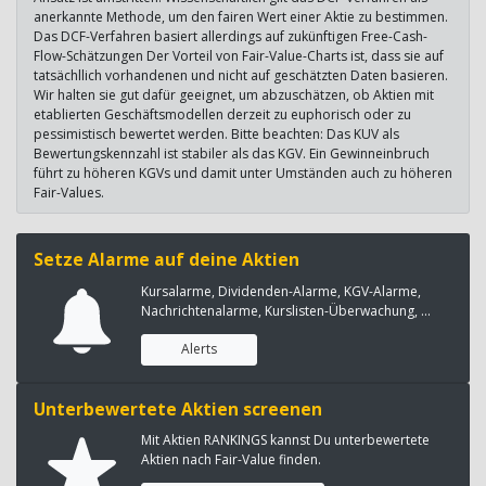
anerkannte Methode, um den fairen Wert einer Aktie zu bestimmen.
Das DCF-Verfahren basiert allerdings auf zukünftigen Free-Cash-
Flow-Schätzungen Der Vorteil von Fair-Value-Charts ist, dass sie auf
tatsächllich vorhandenen und nicht auf geschätzten Daten basieren.
Wir halten sie gut dafür geeignet, um abzuschätzen, ob Aktien mit
etablierten Geschäftsmodellen derzeit zu euphorisch oder zu
pessimistisch bewertet werden. Bitte beachten: Das KUV als
Bewertungskennzahl ist stabiler als das KGV. Ein Gewinneinbruch
führt zu höheren KGVs und damit unter Umständen auch zu höheren
Fair-Values.
Setze Alarme auf deine Aktien
Kursalarme, Dividenden-Alarme, KGV-Alarme,
Nachrichtenalarme, Kurslisten-Überwachung, ...
Alerts
Unterbewertete Aktien screenen
Mit Aktien RANKINGS kannst Du unterbewertete
Aktien nach Fair-Value finden.