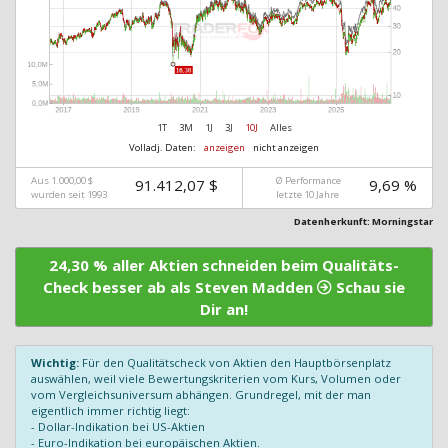
1T
3M
1J
3J
10J
Alles
Volladj. Daten:
anzeigen
nicht anzeigen
Aus 1.000,00 $
Ø Performance
91.412,07 $
9,69 %
wurden seit 1993
letzte 10 Jahre
Datenherkunft: Morningstar
24,30 % aller Aktien schneiden beim Qualitäts-
Check besser ab als Steven Madden
Schau sie
Dir an!
Wichtig:
Für den Qualitätscheck von Aktien den Hauptbörsenplatz
auswählen, weil viele Bewertungskriterien vom Kurs, Volumen oder
vom Vergleichsuniversum abhängen. Grundregel, mit der man
eigentlich immer richtig liegt:
- Dollar-Indikation bei US-Aktien
- Euro-Indikation bei europäischen Aktien.