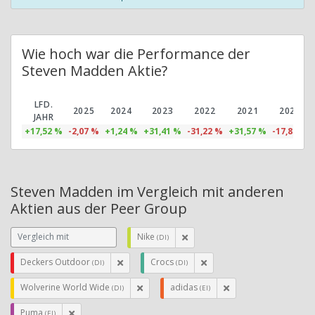
Wie hoch war die Performance der
Steven Madden Aktie?
LFD.
2025
2024
2023
2022
2021
2020
JAHR
+17,52 %
-2,07 %
+1,24 %
+31,41 %
-31,22 %
+31,57 %
-17,88 %
Steven Madden im Vergleich mit anderen
Aktien aus der Peer Group
Nike
(DI)
Deckers Outdoor
Crocs
(DI)
(DI)
Wolverine World Wide
adidas
(DI)
(EI)
Puma
(EI)