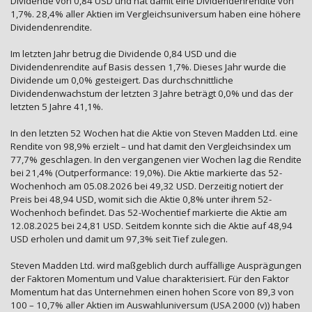
Dividende von 0,84 USD und hat damit eine Dividendenrendite von
1,7%. 28,4% aller Aktien im Vergleichsuniversum haben eine höhere
Dividendenrendite.
Im letzten Jahr betrug die Dividende 0,84 USD und die
Dividendenrendite auf Basis dessen 1,7%. Dieses Jahr wurde die
Dividende um 0,0% gesteigert. Das durchschnittliche
Dividendenwachstum der letzten 3 Jahre beträgt 0,0% und das der
letzten 5 Jahre 41,1%.
In den letzten 52 Wochen hat die Aktie von Steven Madden Ltd. eine
Rendite von 98,9% erzielt – und hat damit den Vergleichsindex um
77,7% geschlagen. In den vergangenen vier Wochen lag die Rendite
bei 21,4% (Outperformance: 19,0%). Die Aktie markierte das 52-
Wochenhoch am 05.08.2026 bei 49,32 USD. Derzeitig notiert der
Preis bei 48,94 USD, womit sich die Aktie 0,8% unter ihrem 52-
Wochenhoch befindet. Das 52-Wochentief markierte die Aktie am
12.08.2025 bei 24,81 USD. Seitdem konnte sich die Aktie auf 48,94
USD erholen und damit um 97,3% seit Tief zulegen.
Steven Madden Ltd. wird maßgeblich durch auffällige Ausprägungen
der Faktoren Momentum und Value charakterisiert. Für den Faktor
Momentum hat das Unternehmen einen hohen Score von 89,3 von
100 – 10,7% aller Aktien im Auswahluniversum (USA 2000 (v)) haben