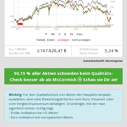
1T
3M
1J
3J
10J
Alles
Volladj. Daten:
anzeigen
nicht anzeigen
Aus 1.000,00 $
Ø Performance
2.167.826,47 $
3,24 %
wurden seit 1986
letzte 10 Jahre
Datenherkunft: Morningstar
50,15 % aller Aktien schneiden beim Qualitäts-
Check besser ab als McCormick
Schau sie Dir an!
Wichtig:
Für den Qualitätscheck von Aktien den Hauptbörsenplatz
auswählen, weil viele Bewertungskriterien vom Kurs, Volumen oder
vom Vergleichsuniversum abhängen. Grundregel, mit der man
eigentlich immer richtig liegt:
- Dollar-Indikation bei US-Aktien
- Euro-Indikation bei europäischen Aktien.