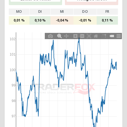
MO
DI
MI
DO
FR
0,01 %
0,10 %
-0,04 %
-0,01 %
0,11 %
102
101
100
99
98
97