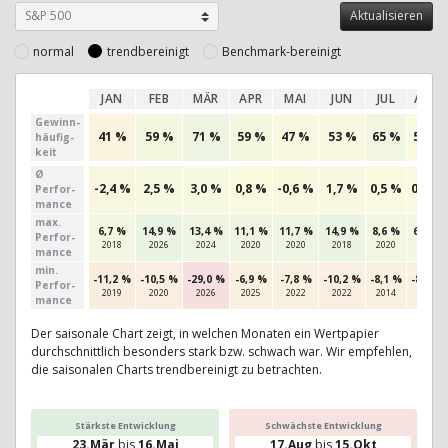
normal
trendbereinigt
Benchmark-bereinigt
JAN
FEB
MÄR
APR
MAI
JUN
JUL
AUG
Gewinn­
41 %
59 %
71 %
59 %
47 %
53 %
65 %
50 %
häufig­
keit
Ø
-2,4 %
2,5 %
3,0 %
0,8 %
-0,6 %
1,7 %
0,5 %
0,4 %
Perfor­
mance
max.
6,7 %
14,9 %
13,4 %
11,1 %
11,7 %
14,9 %
8,6 %
6,2 %
Per­for­
2018
2026
2024
2020
2020
2018
2020
2018
mance
min.
-11,2 %
-10,5 %
-29,0 %
-6,9 %
-7,8 %
-10,2 %
-8,1 %
-8,3 %
Per­for­
2019
2020
2026
2025
2022
2022
2014
2023
mance
Der saisonale Chart zeigt, in welchen Monaten ein Wertpapier
durchschnittlich besonders stark bzw. schwach war. Wir empfehlen,
die saisonalen Charts trendbereinigt zu betrachten.
Stärkste Entwicklung
Schwächste Entwicklung
23.Mär
bis
16.Mai
17.Aug
bis
15.Okt