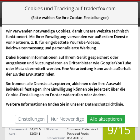
REGIS-
Cookies und Tracking auf traderfox.com
TRIEREN
(Bitte wählen Sie Ihre Cookie-Einstellungen)
Graphs
Explorer
Sector
Scan
Visual
Historie
Macro
Wir verwenden notwendige Cookies, damit unsere Website technisch
funktioniert. Mit Ihrer Einwilligung verwenden wir außerdem Dienste
von Partnern, z. B. für eingebettete YouTube-Videos,
McCormick Aktie: Realtime-Kurs &
Reichweitenmessung und personalisierte Werbung.
Analyse (858250 | MKC)
Dabei können Informationen auf Ihrem Gerät gespeichert oder
ausgelesen und Nutzungsdaten an Drittanbieter wie Google/YouTube
oder Meta übermittelt werden. Eine Verarbeitung kann auch außerhalb
SCORING SYSTEMS:
der EU/des EWR stattfinden.
Qualitäts-Check
Dividenden-Check
Wachstums-Check
Sie können alle Dienste akzeptieren, ablehnen oder Ihre Auswahl
individuell festlegen. Ihre Einwilligung können Sie jederzeit über die
Robustheits-Check
Cookie-Einstellungen
im Footer widerrufen oder ändern.
Qualitäts-Check:
Ist die Aktie zum Investieren
Infos zum Score
Weitere Informationen finden Sie in unserer
Datenschutzrichtlinie
.
geeignet?
QUALITÄTS-
McCormick
CHECK
Einstellungen
Nur Notwendige
Alle akzeptieren
[MKC 858250
US5797802064]
9/15
Börsenwert:
14,225 Mrd. $
Sektor:
Consumer Defensive /
Kurs:
52,934 $
Packaged Foods
Universum:
USA 2000 (v)