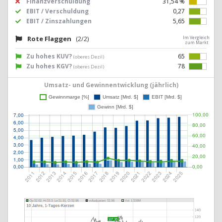
Finanzverschuldung
31,54 %
EBIT / Verschuldung
0,27
EBIT / Zinszahlungen
5,65
Rote Flaggen
(2/2)
Im Vergleich
zum Markt
Zu hohes KUV?
65
(oberes Dezil)
Zu hohes KGV?
78
(oberes Dezil)
Umsatz- und Gewinnentwicklung (jährlich)