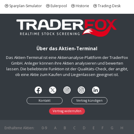
Sparplan-Simulator
Eulerpool
Historie
Trading-Desk
Über das Aktien-Terminal
Das Aktien-Terminal ist eine Aktienanalyse-Plattform der TraderFox
GmbH. Anleger können ihre Aktien analysieren und bewerten
lassen. Die beliebteste Funktion ist der Qualitäts-Check, der angibt,
ob eine Aktie zum Kaufen und Liegenlassen geeignet ist.
Kontakt
Vertrag kündigen
Vertrag widerrufen
Enthaltene Aktien:
0-9
A
B
C
D
E
F
G
H