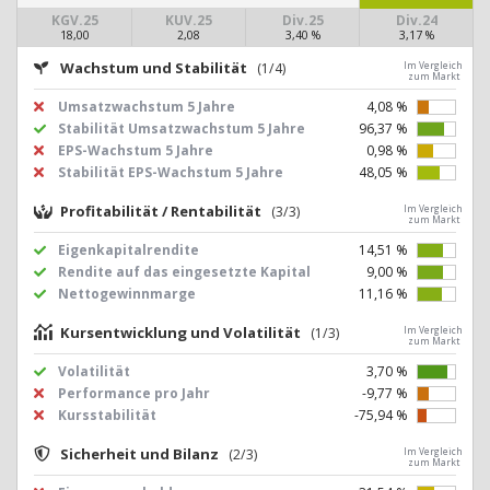
KGV.25
KUV.25
Div.25
Div.24
18,00
2,08
3,40 %
3,17 %
Wachstum und Stabilität
(1/4)
Im Vergleich
zum Markt
Umsatzwachstum 5 Jahre
4,08 %
Stabilität Umsatzwachstum 5 Jahre
96,37 %
EPS-Wachstum 5 Jahre
0,98 %
Stabilität EPS-Wachstum 5 Jahre
48,05 %
Profitabilität / Rentabilität
(3/3)
Im Vergleich
zum Markt
Eigenkapitalrendite
14,51 %
Rendite auf das eingesetzte Kapital
9,00 %
Nettogewinnmarge
11,16 %
Kursentwicklung und Volatilität
(1/3)
Im Vergleich
zum Markt
Volatilität
3,70 %
Performance pro Jahr
-9,77 %
Kursstabilität
-75,94 %
Sicherheit und Bilanz
(2/3)
Im Vergleich
zum Markt