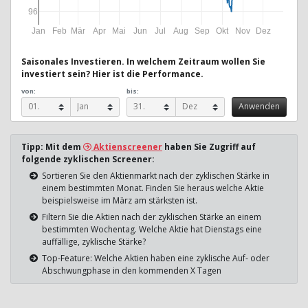
96
Jan
Feb
Mär
Apr
Mai
Jun
Jul
Aug
Sep
Okt
Nov
Dez
Saisonales Investieren. In welchem Zeitraum wollen Sie
investiert sein? Hier ist die Performance.
von:
bis:
Tipp: Mit dem
Aktienscreener
haben Sie Zugriff auf
folgende zyklischen Screener:
Sortieren Sie den Aktienmarkt nach der zyklischen Stärke in
einem bestimmten Monat. Finden Sie heraus welche Aktie
beispielsweise im März am stärksten ist.
Filtern Sie die Aktien nach der zyklischen Stärke an einem
bestimmten Wochentag. Welche Aktie hat Dienstags eine
auffällige, zyklische Stärke?
Top-Feature: Welche Aktien haben eine zyklische Auf- oder
Abschwungphase in den kommenden X Tagen