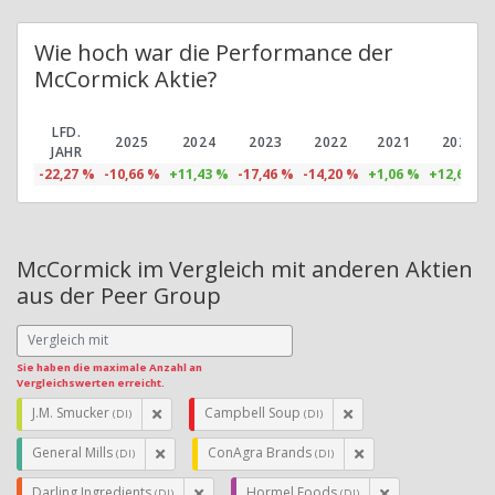
Wie hoch war die Performance der
McCormick Aktie?
LFD.
2025
2024
2023
2022
2021
2020
JAHR
-22,27 %
-10,66 %
+11,43 %
-17,46 %
-14,20 %
+1,06 %
+12,65 %
McCormick im Vergleich mit anderen Aktien
aus der Peer Group
Sie haben die maximale Anzahl an
Vergleichswerten erreicht.
J.M. Smucker
Campbell Soup
(DI)
(DI)
General Mills
ConAgra Brands
(DI)
(DI)
Darling Ingredients
Hormel Foods
(DI)
(DI)