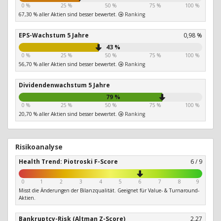
0 %
25 %
50 %
75 %
100 %
67,30 % aller Aktien sind besser bewertet.
Ranking
EPS-Wachstum 5 Jahre
0,98 %
43 %
0 %
25 %
50 %
75 %
100 %
56,70 % aller Aktien sind besser bewertet.
Ranking
Dividendenwachstum 5 Jahre
79 %
0 %
25 %
50 %
75 %
100 %
20,70 % aller Aktien sind besser bewertet.
Ranking
Risikoanalyse
Health Trend: Piotroski F-Score
6 / 9
0
1
2
3
4
5
6
7
8
9
Misst die Änderungen der Bilanzqualität. Geeignet für Value- & Turnaround-
Aktien.
Bankruptcy-Risk (Altman Z-Score)
2,27