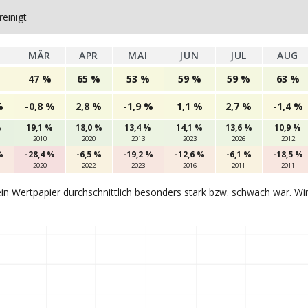
einigt
MÄR
APR
MAI
JUN
JUL
AUG
47 %
65 %
53 %
59 %
59 %
63 %
%
-0,8 %
2,8 %
-1,9 %
1,1 %
2,7 %
-1,4 %
%
19,1 %
18,0 %
13,4 %
14,1 %
13,6 %
10,9 %
2010
2020
2013
2023
2026
2012
%
-28,4 %
-6,5 %
-19,2 %
-12,6 %
-6,1 %
-18,5 %
2020
2022
2023
2016
2011
2011
in Wertpapier durchschnittlich besonders stark bzw. schwach war. Wi