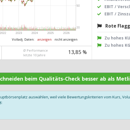
EBIT / Vers
EBIT / Zins
Rote Flag
Zu hohes K
Volladj. Daten:
anzeigen
nicht anzeigen
Zu hohes K
Ø Performance
13,85 %
letzte 10 Jahre
 schneiden beim Qualitäts-Check besser ab als Metl
auptbörsenplatz auswählen, weil viele Bewertungskriterien vom Kurs, V
t: