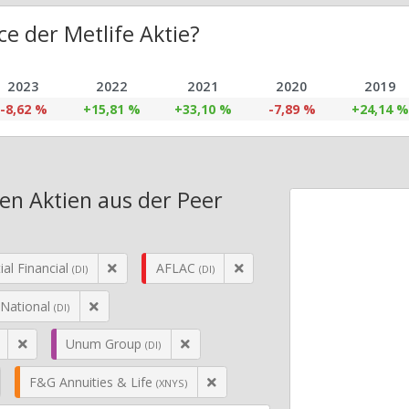
e der Metlife Aktie?
2023
2022
2021
2020
2019
-8,62 %
+15,81 %
+33,10 %
-7,89 %
+24,14 %
ren Aktien aus der Peer
ial Financial
AFLAC
(DI)
(DI)
 National
(DI)
Unum Group
(DI)
F&G Annuities & Life
(XNYS)