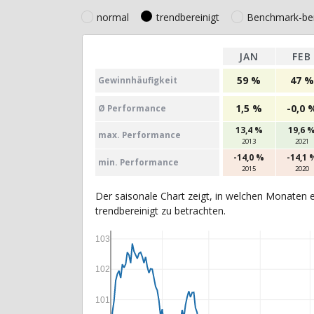
normal
trendbereinigt
Benchmark-ber
JAN
FEB
59 %
47 %
Gewinn­häufig­keit
1,5 %
-0,0 
Ø Perfor­mance
13,4 %
19,6 
max. Per­for­mance
2013
2021
-14,0 %
-14,1 
min. Per­for­mance
2015
2020
Der saisonale Chart zeigt, in welchen Monaten e
trendbereinigt zu betrachten.
103
102
101