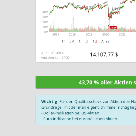
1T
3M
1J
3J
10J
Alles
Aus 1.000,00 $
14.107,77 $
wurden seit 2000
43,70 % aller Aktien
Wichtig:
Für den Qualitätscheck von Aktien den H
Grundregel, mit der man eigentlich immer richtig lieg
- Dollar-Indikation bei US-Aktien
- Euro-Indikation bei europäischen Aktien.