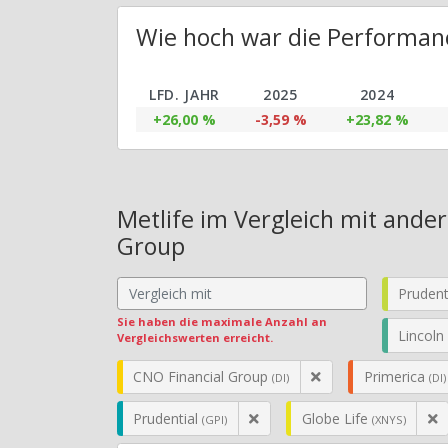
Wie hoch war die Performanc
LFD. JAHR
2025
2024
+26,00 %
-3,59 %
+23,82 %
Metlife im Vergleich mit ande
Group
Prudent
Sie haben die maximale Anzahl an
Lincoln
Vergleichswerten erreicht.
CNO Financial Group
Primerica
(DI)
(DI)
Prudential
Globe Life
(GPI)
(XNYS)