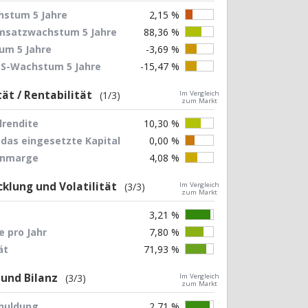
stum 5 Jahre
2,15 %
Umsatzwachstum 5 Jahre
88,36 %
um 5 Jahre
-3,69 %
EPS-Wachstum 5 Jahre
-15,47 %
tät / Rentabilität
(1/3)
Im Vergleich
zum Markt
lrendite
10,30 %
 das eingesetzte Kapital
0,00 %
nnmarge
4,08 %
klung und Volatilität
(3/3)
Im Vergleich
zum Markt
3,21 %
 pro Jahr
7,80 %
ät
71,93 %
 und Bilanz
(3/3)
Im Vergleich
zum Markt
chuldung
2,71 %