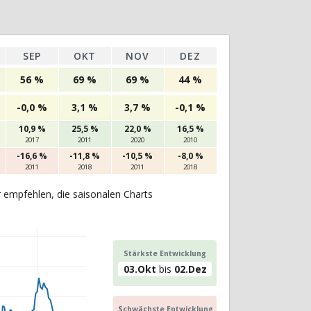
SEP
OKT
NOV
DEZ
56 %
69 %
69 %
44 %
-0,0 %
3,1 %
3,7 %
-0,1 %
10,9 %
25,5 %
22,0 %
16,5 %
2017
2011
2020
2010
-16,6 %
-11,8 %
-10,5 %
-8,0 %
2011
2018
2011
2018
r empfehlen, die saisonalen Charts
Stärkste Entwicklung
03.Okt
bis
02.Dez
Schwächste Entwicklung