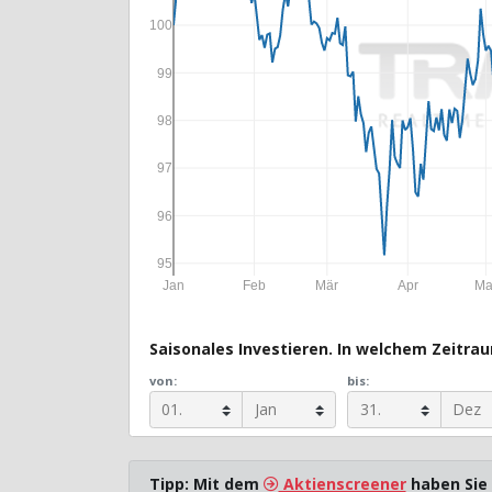
100
99
98
97
96
95
Jan
Feb
Mär
Apr
Ma
Saisonales Investieren. In welchem Zeitraum
von:
bis:
Tipp: Mit dem
Aktienscreener
haben Sie 