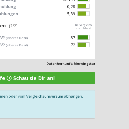
chuldung
0,28
zahlungen
5,39
gen
(2/2)
Im Vergleich
zum Markt
UV?
87
(oberes Dezil)
GV?
72
(oberes Dezil)
Datenherkunft: Morningstar
ife
Schau sie Dir an!
olumen oder vom Vergleichsuniversum abhängen.