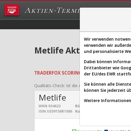
Aktien-Terminal
Daten/Graphs
Ex
Wir verwenden notwendi
verwenden wir außerde
Metlife Aktie: Realtime
und personalisierte W
Dabei können Informat
Drittanbieter wie Goo
TRADERFOX
SCORING SYSTEMS:
Qualität
der EU/des EWR stattfi
Sie können alle Dienste
Qualitäts-Check:
Ist die Aktie zum Investieren geei
können Sie jederzeit ü
Metlife
Weitere Informationen 
WKN
934623
Börsenwert:
63,903 Mrd. $
Se
ISIN
US59156R1086
Kurs:
99,422 $
Un
Umsatz- und Gewinnen