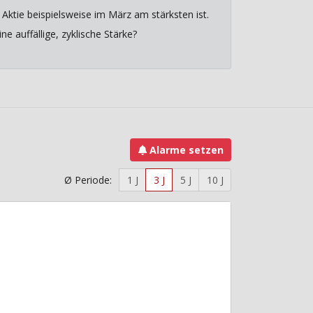
Aktie beispielsweise im März am stärksten ist.
e auffällige, zyklische Stärke?
Alarme setzen
Ø Periode:
1 J
3 J
5 J
10 J