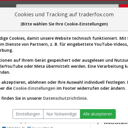
Cookies und Tracking auf traderfox.com
(Bitte wählen Sie Ihre Cookie-Einstellungen)
plorer
Sector-Spider
Easy-Scan
Visualizations
H
ge Cookies, damit unsere Website technisch funktioniert. Mit I
m Dienste von Partnern, z. B. für eingebettete YouTube-Video
-Kurs & Analyse (934623 | MET)
erbung.
ionen auf Ihrem Gerät gespeichert oder ausgelesen und Nutz
gle/YouTube oder Meta übermittelt werden. Eine Verarbeitung 
s-Check
Dividenden-Check
Wachstums-Check
Robusthe
nden.
 akzeptieren, ablehnen oder Ihre Auswahl individuell festlegen. 
gnet?
ber die
Cookie-Einstellungen
im Footer widerrufen oder ändern.
KGV.25
20,34
finden Sie in unserer
Datenschutzrichtlinie
.
ktor:
Financial Services / Insurance - Life
Div.25
iversum:
USA 2000 (v)
2,33 %
Einstellungen
Nur Notwendige
Alle akzeptieren
twicklung (jährlich)
Wachstum 