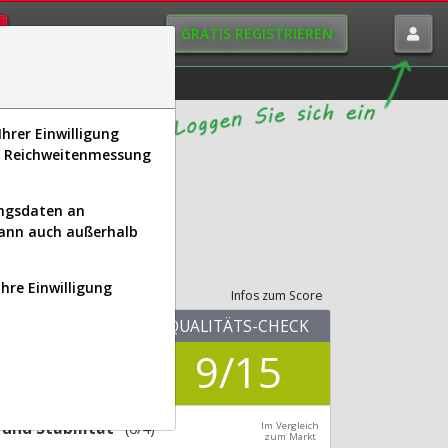
GRATIS REGISTRIEREN
istorie
Macro-View
hrer Einwilligung
s, Reichweitenmessung
ungsdaten an
kann auch außerhalb
its-Check
Ihre Einwilligung
Infos zum Score
KUV.25
QUALITÄTS-CHECK
0,82
9/15
Div.24
2,26 %
und Stabilität
(0/4)
Im Vergleich
zum Markt