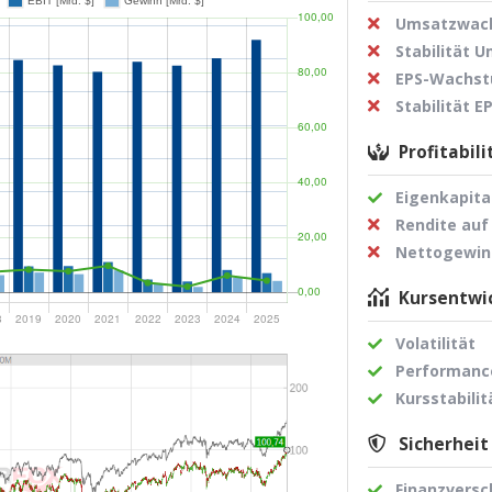
Umsatzwach
Stabilität 
EPS-Wachst
Stabilität 
Profitabili
Eigenkapita
Rendite auf
Nettogewi
Kursentwic
Volatilität
Performance
Kursstabilit
Sicherheit
Finanzvers