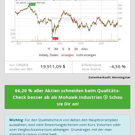
1T
3M
1J
3J
10J
Alles
Volladj. Daten:
anzeigen
nicht anzeigen
Aus 1.000,00 $
Ø Performance
19.911,09 $
-4,36 %
wurden seit 1992
letzte 10 Jahre
Datenherkunft: Morningstar
66,20 % aller Aktien schneiden beim Qualitäts-
Check besser ab als Mohawk Industries
Schau
sie Dir an!
Wichtig:
Für den Qualitätscheck von Aktien den Hauptbörsenplatz
auswählen, weil viele Bewertungskriterien vom Kurs, Volumen oder
vom Vergleichsuniversum abhängen. Grundregel, mit der man
eigentlich immer richtig liegt: