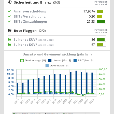
Sicherheit und Bilanz
(3/3)
Im Vergleich
zum Markt
Finanzverschuldung
17,95 %
EBIT / Verschuldung
0,20
EBIT / Zinszahlungen
27,33
Rote Flaggen
(2/2)
Im Vergleich
zum Markt
Zu hohes KUV?
86
(oberes Dezil)
Zu hohes KGV?
67
(oberes Dezil)
Umsatz- und Gewinnentwicklung (jährlich)