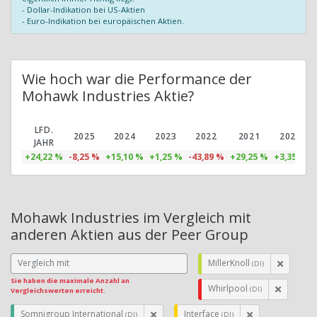
- Dollar-Indikation bei US-Aktien
- Euro-Indikation bei europäischen Aktien.
Wie hoch war die Performance der
Mohawk Industries Aktie?
LFD.
2025
2024
2023
2022
2021
2020
JAHR
+24,22 %
-8,25 %
+15,10 %
+1,25 %
-43,89 %
+29,25 %
+3,35 %
Mohawk Industries im Vergleich mit
anderen Aktien aus der Peer Group
MillerKnoll
(DI)
Sie haben die maximale Anzahl an
Whirlpool
(DI)
Vergleichswerten erreicht.
Somnigroup International
Interface
(DI)
(DI)