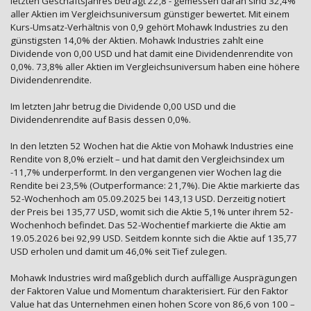
letzten Geschäftsjahres beträgt 22,8 - gemessen daran sind 32,4%
aller Aktien im Vergleichsuniversum günstiger bewertet. Mit einem
Kurs-Umsatz-Verhältnis von 0,9 gehört Mohawk Industries zu den
günstigsten 14,0% der Aktien. Mohawk Industries zahlt eine
Dividende von 0,00 USD und hat damit eine Dividendenrendite von
0,0%. 73,8% aller Aktien im Vergleichsuniversum haben eine höhere
Dividendenrendite.
Im letzten Jahr betrug die Dividende 0,00 USD und die
Dividendenrendite auf Basis dessen 0,0%.
In den letzten 52 Wochen hat die Aktie von Mohawk Industries eine
Rendite von 8,0% erzielt – und hat damit den Vergleichsindex um
-11,7% underperformt. In den vergangenen vier Wochen lag die
Rendite bei 23,5% (Outperformance: 21,7%). Die Aktie markierte das
52-Wochenhoch am 05.09.2025 bei 143,13 USD. Derzeitig notiert
der Preis bei 135,77 USD, womit sich die Aktie 5,1% unter ihrem 52-
Wochenhoch befindet. Das 52-Wochentief markierte die Aktie am
19.05.2026 bei 92,99 USD. Seitdem konnte sich die Aktie auf 135,77
USD erholen und damit um 46,0% seit Tief zulegen.
Mohawk Industries wird maßgeblich durch auffällige Ausprägungen
der Faktoren Value und Momentum charakterisiert. Für den Faktor
Value hat das Unternehmen einen hohen Score von 86,6 von 100 –