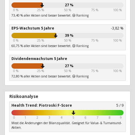
27 %
0 %
25 %
50 %
75 %
100 %
73,40 % aller Aktien sind besser bewertet.
Ranking
EPS-Wachstum 5 Jahre
-3,82 %
39 %
0 %
25 %
50 %
75 %
100 %
60,75 % aller Aktien sind besser bewertet.
Ranking
Dividendenwachstum 5 Jahre
27 %
0 %
25 %
50 %
75 %
100 %
72,80 % aller Aktien sind besser bewertet.
Ranking
Risikoanalyse
Health Trend: Piotroski F-Score
5 / 9
0
1
2
3
4
5
6
7
8
9
Misst die Änderungen der Bilanzqualität. Geeignet für Value- & Turnaround-
Aktien.