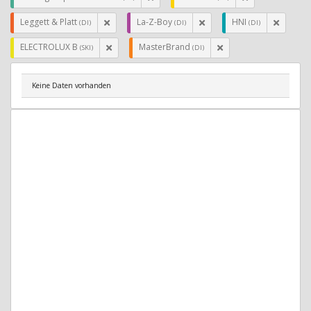
Leggett & Platt
La-Z-Boy
HNI
(DI)
(DI)
(DI)
ELECTROLUX B
MasterBrand
(SKI)
(DI)
Keine Daten vorhanden