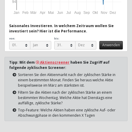
94
Jan
Feb
Mär
Apr
Mai
Jun
Jul
Aug
Sep
Okt
Nov
Dez
Saisonales Investieren. In welchem Zeitraum wollen Sie
investiert sein? Hier ist die Performance.
von:
bis:
Tipp: Mit dem
Aktienscreener
haben Sie Zugriff auf
folgende zyklischen Screener:
Sortieren Sie den Aktienmarkt nach der zyklischen Stärke in
einem bestimmten Monat. Finden Sie heraus welche Aktie
beispielsweise im März am stärksten ist.
Filtern Sie die Aktien nach der zyklischen Stärke an einem
bestimmten Wochentag. Welche Aktie hat Dienstags eine
auffällige, zyklische Stärke?
Top-Feature: Welche Aktien haben eine zyklische Auf- oder
Abschwungphase in den kommenden X Tagen