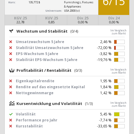
6/15
Kurs:
135,772 $
Furnishings, Fixtures
& Appliances
Universum:
USA 2000 (v)
KGV.25
KUV.25
Div.25
Div.24
22,78
0,85
0,00 %
0,00 %
Wachstum und Stabilität
(0/4)
Im Vergleich
zum Markt
Umsatzwachstum 5 Jahre
2,46 %
Stabilität Umsatzwachstum 5 Jahre
-72,00 %
EPS-Wachstum 5 Jahre
-3,82 %
Stabilität EPS-Wachstum 5 Jahre
-19,76 %
Profitabilität / Rentabilität
(0/3)
Im Vergleich
zum Markt
Eigenkapitalrendite
1,95 %
Rendite auf das eingesetzte Kapital
1,84 %
Nettogewinnmarge
1,42 %
Kursentwicklung und Volatilität
(1/3)
Im Vergleich
zum Markt
Volatilität
5,45 %
Performance pro Jahr
-7,74 %
Kursstabilität
-33,65 %