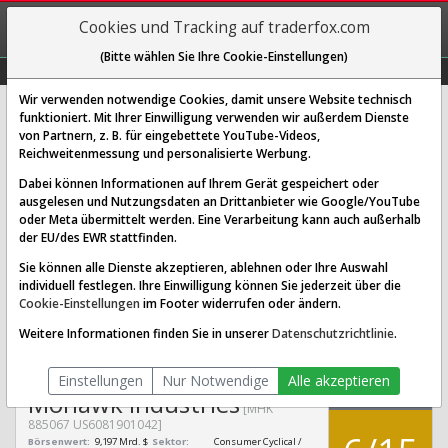
REGIS-
Cookies und Tracking auf traderfox.com
TRIEREN
(Bitte wählen Sie Ihre Cookie-Einstellungen)
Graphs
Explorer
Sector
Scan
Visual
Historie
Macro
Wir verwenden notwendige Cookies, damit unsere Website technisch
funktioniert. Mit Ihrer Einwilligung verwenden wir außerdem Dienste
von Partnern, z. B. für eingebettete YouTube-Videos,
Mohawk Industries Aktie:
Reichweitenmessung und personalisierte Werbung.
Realtime-Kurs & Analyse (885067 |
Dabei können Informationen auf Ihrem Gerät gespeichert oder
MHK)
ausgelesen und Nutzungsdaten an Drittanbieter wie Google/YouTube
oder Meta übermittelt werden. Eine Verarbeitung kann auch außerhalb
der EU/des EWR stattfinden.
SCORING SYSTEMS:
Sie können alle Dienste akzeptieren, ablehnen oder Ihre Auswahl
individuell festlegen. Ihre Einwilligung können Sie jederzeit über die
Qualitäts-Check
Dividenden-Check
Wachstums-Check
Cookie-Einstellungen
im Footer widerrufen oder ändern.
Robustheits-Check
Weitere Informationen finden Sie in unserer
Datenschutzrichtlinie
.
Qualitäts-Check:
Ist die Aktie zum Investieren
Infos zum Score
geeignet?
Einstellungen
Nur Notwendige
Alle akzeptieren
QUALITÄTS-
Mohawk Industries
CHECK
[MHK
885067 US6081901042]
Börsenwert:
9,197 Mrd. $
Sektor:
Consumer Cyclical /