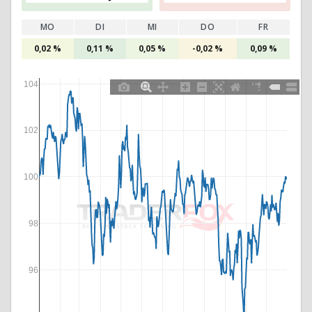
MO
DI
MI
DO
FR
0,02 %
0,11 %
0,05 %
-0,02 %
0,09 %
104
102
100
98
96