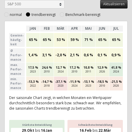
normal
trendbereinigt
Benchmark-bereinigt
JAN
FEB
MÄR
APR
MAI
JUN
JUL
AU
Gewinn­
65 %
65 %
53 %
59 %
71 %
65 %
65 %
50
häufig­
keit
Ø
1,4 %
3,1 %
-2,0 %
2,1 %
0,6 %
0,1 %
0,9 %
1,2
Perfor­
mance
max.
17,5 %
24,6 %
12,7 %
17,2 %
10,8 %
12,9 %
41,8 %
17,0
Per­for­
2023
2010
2024
2010
2011
2026
2024
201
mance
min.
-13,3 %
-14,7 %
-37,1 %
-11,9 %
-13,1 %
-18,5 %
-21,5 %
-14,
Per­for­
2022
2018
2020
2024
2023
2010
2020
202
mance
Der saisonale Chart zeigt, in welchen Monaten ein Wertpapier
durchschnittlich besonders stark bzw. schwach war. Wir empfehlen,
die saisonalen Charts trendbereinigt zu betrachten.
Stärkste Entwicklung
Schwächste Entwicklung
29.Okt
bis
16.Jan
16.Feb
bis
22.Mär