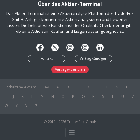
Über das Aktien-Terminal
Das Aktien-Terminal ist eine Aktienanalyse-Plattform der TraderFox
GmbH. Anleger können ihre Aktien analysieren und bewerten
lassen. Die beliebteste Funktion ist der Qualitäts-Check, der angibt,
ob eine Aktie zum Kaufen und Liegenlassen geeignet ist.
Kontakt
Vertrag kündigen
Vertrag widerrufen
Enthaltene Aktien:
0-9
A
B
C
D
E
F
G
H
I
J
K
L
M
N
O
P
Q
R
S
T
U
V
W
X
Y
Z
© 2019 - 2026 TraderFox GmbH