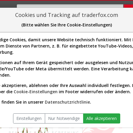
Cookies und Tracking auf traderfox.com
(Bitte wählen Sie Ihre Cookie-Einstellungen)
plorer
Sector-Spider
Easy-Scan
Visualizations
H
ge Cookies, damit unsere Website technisch funktioniert. Mit I
m Dienste von Partnern, z. B. für eingebettete YouTube-Video
Aus 1
erbung.
wurden se
8]
ionen auf Ihrem Gerät gespeichert oder ausgelesen und Nutz
gle/YouTube oder Meta übermittelt werden. Eine Verarbeitung 
nden.
 akzeptieren, ablehnen oder Ihre Auswahl individuell festlegen. 
ber die
Cookie-Einstellungen
im Footer widerrufen oder ändern.
finden Sie in unserer
Datenschutzrichtlinie
.
Einstellungen
Nur Notwendige
Alle akzeptieren