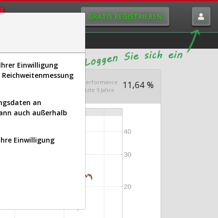
GRATIS REGISTRIEREN
istorie
Macro-View
hrer Einwilligung
s, Reichweitenmessung
.000
Ø Performance
11.719,48
11,64 %
it 2013
letzte 9 Jahre
ungsdaten an
kann auch außerhalb
Ihre Einwilligung