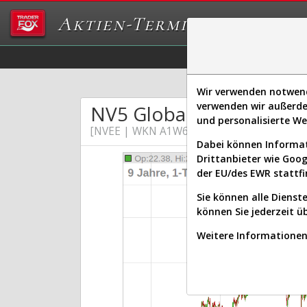
Aktien-Terminal
Daten/Graphs
Ex
Wir verwenden notwendi
verwenden wir außerde
NV5 Global Inc
und personalisierte W
[NVEE | WKN A1W6GS | ISIN US62945V109
Dabei können Informat
Drittanbieter wie Goo
der EU/des EWR stattfi
Sie können alle Dienste
können Sie jederzeit ü
Weitere Informationen 