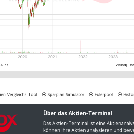
Alles
Volladj. Da
:
ien-Vergleichs-Tool
Sparplan-Simulator
Eulerpool
Histor
Über das Aktien-Terminal
Das Aktien-Terminal ist eine Aktienanal
können ihre Aktien analysieren und bewer