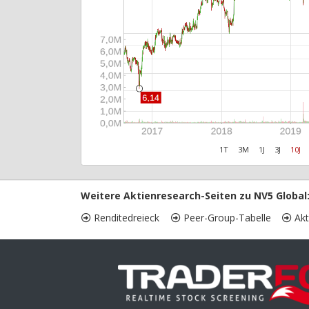
1T
3M
1J
3J
10J
Weitere Aktienresearch-Seiten zu NV5 Global
Renditedreieck
Peer-Group-Tabelle
Akt