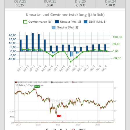
KGV.25
KUV.25
Div.25
Div.24
50,25
0,80
2,60 %
1,40 %
Umsatz- und Gewinnentwicklung (jährlich)
1T
3M
1J
3J
10J
Alles