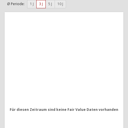
Ø Periode:
1 J
3 J
5 J
10 J
Für diesen Zeitraum sind keine Fair Value Daten vorhanden