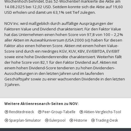
Wochenhoch befindet. Das 52-Wochentief markierte die Aktie am
14.08.2025 bei 12,02 USD. Seitdem konnte sich die Aktie auf 19,60
USD erholen und damit um 63,1% seit Tief zulegen.
NOV Inc. wird maßgeblich durch auffällige Ausprägungen der
Faktoren Value und Dividend charakterisiert. Für den Faktor Value
hat das Unternehmen einen hohen Score von 97,8 von 100 – 2,2%
aller Aktien im Auswahluniversum (USA 2000 (v)) haben für diesen
Faktor also einen höheren Score. Aktien mit einem hohen Value-
Score sind durch ein niedriges KGV, KUV, KBV, EV/EBITDA, EV/EBIT
sowie eine hohe Dividendenrendite charakterisiert. Weiterhin fällt
der hohe Score von 82,1 für den Faktor Dividend auf. Aktien mit
einem hohen Dividend-Score tendieren zu hohen Dividenden-
Ausschüttungen in den letzten Jahren und im laufenden
Geschäftsjahr sowie zu einer wachsenden Dividende in den letzten
3 Jahren.
Weitere Aktienresearch-Seiten zu NOV:
Renditedreieck
Peer-Group-Tabelle
Aktien-Vergleichs-Tool
Sparplan-Simulator
Eulerpool
Historie
Trading-Desk