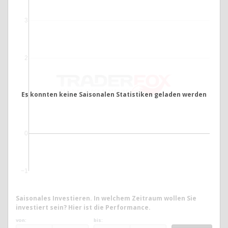
3
2
Es konnten keine Saisonalen Statistiken geladen werden
1
0
−1
Saisonales Investieren. In welchem Zeitraum wollen Sie
investiert sein? Hier ist die Performance.
von:
bis: