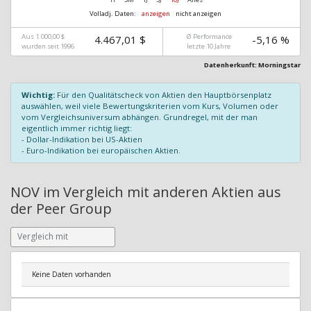
Volladj. Daten:
anzeigen
nicht anzeigen
Aus 1.000,00 $
Ø Performance
4.467,01 $
-5,16 %
wurden seit 1996
letzte 10 Jahre
Datenherkunft: Morningstar
Wichtig:
Für den Qualitätscheck von Aktien den Hauptbörsenplatz
auswählen, weil viele Bewertungskriterien vom Kurs, Volumen oder
vom Vergleichsuniversum abhängen. Grundregel, mit der man
eigentlich immer richtig liegt:
- Dollar-Indikation bei US-Aktien
- Euro-Indikation bei europäischen Aktien.
NOV im Vergleich mit anderen Aktien aus
der Peer Group
Keine Daten vorhanden