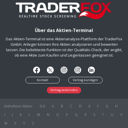
Über das Aktien-Terminal
Das Aktien-Terminal ist eine Aktienanalyse-Plattform der TraderFox
GmbH. Anleger können ihre Aktien analysieren und bewerten
lassen. Die beliebteste Funktion ist der Qualitäts-Check, der angibt,
ob eine Aktie zum Kaufen und Liegenlassen geeignet ist.
Kontakt
Vertrag kündigen
Vertrag widerrufen
Enthaltene Aktien:
0-9
A
B
C
D
E
F
G
H
I
J
K
L
M
N
O
P
Q
R
S
T
U
V
W
X
Y
Z