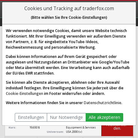
REGIS-
Cookies und Tracking auf traderfox.com
TRIEREN
(Bitte wählen Sie Ihre Cookie-Einstellungen)
Graphs
Explorer
Sector
Scan
Visual
Historie
Macro
Wir verwenden notwendige Cookies, damit unsere Website technisch
funktioniert. Mit Ihrer Einwilligung verwenden wir außerdem Dienste
von Partnern, z. B. für eingebettete YouTube-Videos,
NOV Aktie: Realtime-Kurs &
Reichweitenmessung und personalisierte Werbung.
Analyse (903541 | NOV)
Dabei können Informationen auf Ihrem Gerät gespeichert oder
ausgelesen und Nutzungsdaten an Drittanbieter wie Google/YouTube
oder Meta übermittelt werden. Eine Verarbeitung kann auch außerhalb
SCORING SYSTEMS:
der EU/des EWR stattfinden.
Qualitäts-Check
Dividenden-Check
Wachstums-Check
Sie können alle Dienste akzeptieren, ablehnen oder Ihre Auswahl
individuell festlegen. Ihre Einwilligung können Sie jederzeit über die
Robustheits-Check
Cookie-Einstellungen
im Footer widerrufen oder ändern.
Qualitäts-Check:
Ist die Aktie zum Investieren
Infos zum Score
Weitere Informationen finden Sie in unserer
Datenschutzrichtlinie
.
geeignet?
NOV
Einstellungen
Nur Notwendige
Alle akzeptieren
[NOV 903541 US62955J1034]
Das Ra­ting
konn­te nicht be­
Börsenwert:
6,986 Mrd. $
Sektor:
Energy / Oil & Gas
rech­net wer­
Kurs:
19,650 $
Equipment & Services
den.
Universum:
USA 2000 (v)