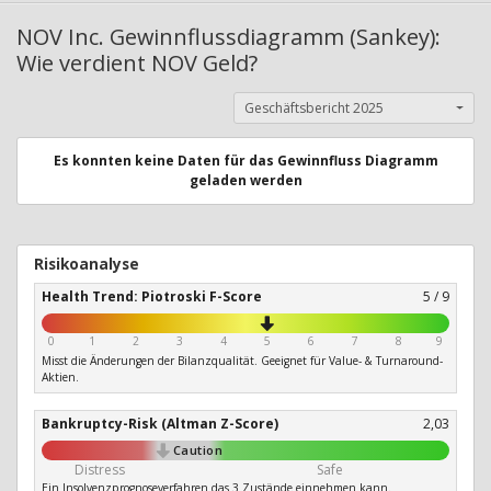
NOV Inc. Gewinnflussdiagramm (Sankey):
Wie verdient NOV Geld?
Geschäftsbericht 2025
Es konnten keine Daten für das Gewinnfluss Diagramm
geladen werden
Risikoanalyse
Health Trend: Piotroski F-Score
5 / 9
0
1
2
3
4
5
6
7
8
9
Misst die Änderungen der Bilanzqualität. Geeignet für Value- & Turnaround-
Aktien.
Bankruptcy-Risk (Altman Z-Score)
2,03
Caution
Distress
Safe
Ein Insolvenzprognoseverfahren das 3 Zustände einnehmen kann.