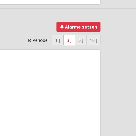
Alarme setzen
Ø Periode:
1 J
3 J
5 J
10 J