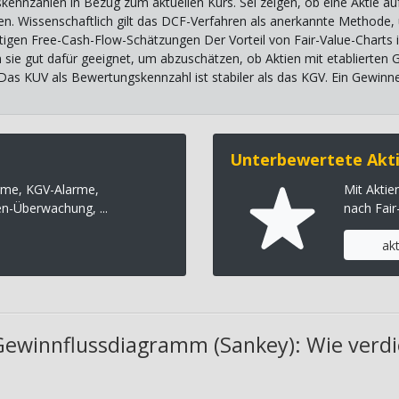
kennzahlen in Bezug zum aktuellen Kurs. Sei zeigen, ob eine Aktie a
itten. Wissenschaftlich gilt das DCF-Verfahren als anerkannte Methode
tigen Free-Cash-Flow-Schätzungen Der Vorteil von Fair-Value-Charts i
n sie gut dafür geeignet, um abzuschätzen, ob Aktien mit etablierten
 Das KUV als Bewertungskennzahl ist stabiler als das KGV. Ein Gewinn
Unterbewertete Akti
rme, KGV-Alarme,
Mit Akti
en-Überwachung, ...
nach Fair
ak
Gewinnflussdiagramm (Sankey): Wie verdi