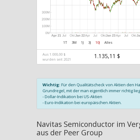
1T
3M
1J
3J
10J
Alles
Aus 1.000,00 $
1.135,11 $
wurden seit 2021
Wichtig:
Für den Qualitätscheck von Aktien den H
Grundregel, mit der man eigentlich immer richtig lieg
- Dollar-Indikation bei US-Aktien
- Euro-Indikation bei europäischen Aktien.
Navitas Semiconductor im Ver
aus der Peer Group