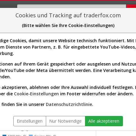
Cookies und Tracking auf traderfox.com
(Bitte wählen Sie Ihre Cookie-Einstellungen)
plorer
Sector-Spider
Easy-Scan
Visualizations
H
ge Cookies, damit unsere Website technisch funktioniert. Mit I
m Dienste von Partnern, z. B. für eingebettete YouTube-Video
Aktie: Realtime-Kurs & Analyse 
erbung.
ionen auf Ihrem Gerät gespeichert oder ausgelesen und Nutz
gle/YouTube oder Meta übermittelt werden. Eine Verarbeitung 
s-Check
Dividenden-Check
Wachstums-Check
Robusthe
nden.
 akzeptieren, ablehnen oder Ihre Auswahl individuell festlegen. 
gnet?
ber die
Cookie-Einstellungen
im Footer widerrufen oder ändern.
KGV.25
-
finden Sie in unserer
Datenschutzrichtlinie
.
tor:
Technology / Semiconductors
Div.25
versum:
USA 2000 (v)
0,00 %
Einstellungen
Nur Notwendige
Alle akzeptieren
twicklung (jährlich)