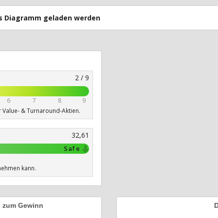
uss Diagramm geladen werden
2 / 9
6
7
8
9
r Value- & Turnaround-Aktien.
32,61
Safe
nehmen kann.