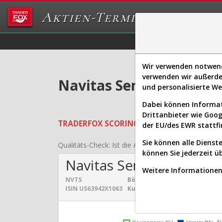
Aktien-Terminal
Daten/Graphs
Ex
Wir verwenden notwendi
verwenden wir außerde
Navitas Semiconductor 
und personalisierte W
Dabei können Informat
Drittanbieter wie Goo
TRADERFOX
SCORING SYSTEMS:
Qualität
der EU/des EWR stattfi
Sie können alle Dienste
Qualitäts-Check:
Ist die Aktie zum Investieren geei
können Sie jederzeit ü
Navitas Semiconductor
Weitere Informationen 
NVTS
Börsenwert:
3,287 Mrd. $
Sek
ISIN
US63942X1063
Kurs:
12,950 $
Uni
Umsatz- und Gewinnen