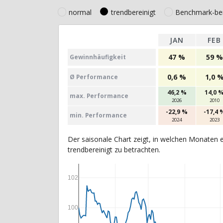
normal
trendbereinigt
Benchmark-ber
JAN
FEB
47 %
59 %
Gewinn­häufig­keit
0,6 %
1,0 
Ø Perfor­mance
46,2 %
14,0 
max. Per­for­mance
2026
2010
-22,9 %
-17,4 
min. Per­for­mance
2024
2023
Der saisonale Chart zeigt, in welchen Monaten e
trendbereinigt zu betrachten.
102
100