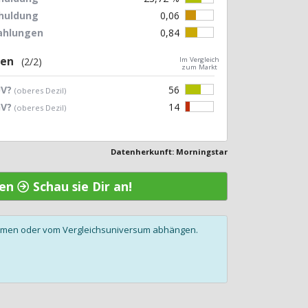
chuldung
0,06
zahlungen
0,84
gen
(2/2)
Im Vergleich
zum Markt
UV?
56
(oberes Dezil)
GV?
14
(oberes Dezil)
Datenherkunft: Morningstar
gen
Schau sie Dir an!
olumen oder vom Vergleichsuniversum abhängen.