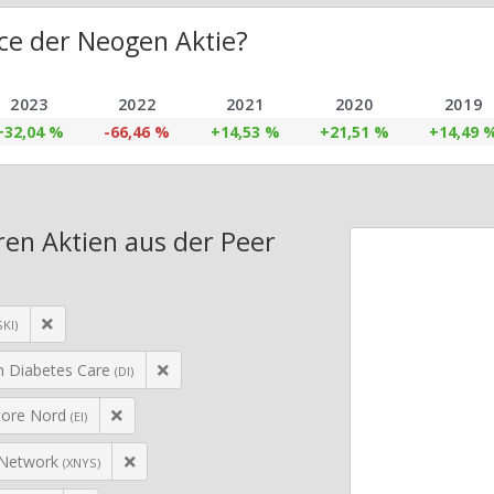
ce der Neogen Aktie?
2023
2022
2021
2020
2019
+32,04 %
-66,46 %
+14,53 %
+21,51 %
+14,49 
en Aktien aus der Peer
SKI)
 Diabetes Care
(DI)
tore Nord
(EI)
y Network
(XNYS)