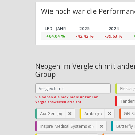
Wie hoch war die Performan
LFD. JAHR
2025
2024
+64,04 %
-42,42 %
-39,63 %
Neogen im Vergleich mit ander
Group
Elekta
(
Sie haben die maximale Anzahl an
Tandem
Vergleichswerten erreicht.
AxoGen
Ambu
GN S
(DI)
(EI)
Inspire Medical Systems
Butterfl
(DI)