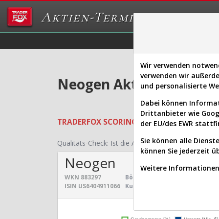
Aktien-Terminal
Daten/Graphs
Ex
Wir verwenden notwendi
verwenden wir außerde
Neogen Aktie: Realtime
und personalisierte W
Dabei können Informat
Drittanbieter wie Goo
TRADERFOX
SCORING SYSTEMS:
Qualität
der EU/des EWR stattfi
Sie können alle Dienste
Qualitäts-Check:
Ist die Aktie zum Investieren geei
können Sie jederzeit ü
Neogen
Weitere Informationen 
WKN
883297
Börsenwert:
2,500 Mrd. $
Sekt
ISIN
US6404911066
Kurs:
11,467 $
Uni
Umsatz- und Gewinnen