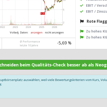
EBIT / Vers
EBIT / Zins
Rote Flag
Zu hohes K
Volladj. Daten:
anzeigen
nicht anzeigen
Zu hohes K
Ø Performance
-5,69 %
letzte 10 Jahre
 schneiden beim Qualitäts-Check besser ab als Neo
auptbörsenplatz auswählen, weil viele Bewertungskriterien vom Kurs, V
t: