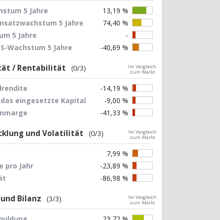
stum 5 Jahre
13,19 %
Umsatzwachstum 5 Jahre
74,40 %
um 5 Jahre
-
EPS-Wachstum 5 Jahre
-40,69 %
tät / Rentabilität
(0/3)
Im Vergleich
zum Markt
lrendite
-14,19 %
 das eingesetzte Kapital
-9,00 %
nnmarge
-41,33 %
klung und Volatilität
(0/3)
Im Vergleich
zum Markt
7,99 %
 pro Jahr
-23,89 %
ät
-86,98 %
 und Bilanz
(3/3)
Im Vergleich
zum Markt
chuldung
23,72 %