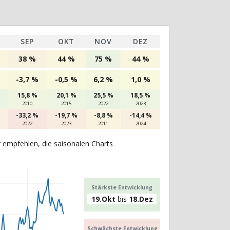
SEP
OKT
NOV
DEZ
38 %
44 %
75 %
44 %
-3,7 %
-0,5 %
6,2 %
1,0 %
15,8 %
20,1 %
25,5 %
18,5 %
2010
2015
2022
2023
-33,2 %
-19,7 %
-8,8 %
-14,4 %
2022
2023
2011
2024
r empfehlen, die saisonalen Charts
Stärkste Entwicklung
19.Okt
bis
18.Dez
Schwächste Entwicklung