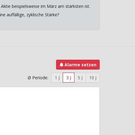
Aktie beispielsweise im März am stärksten ist.
e auffällige, zyklische Stärke?
Alarme setzen
Ø Periode:
1 J
3 J
5 J
10 J