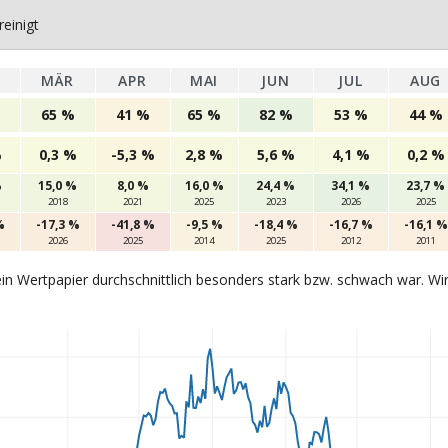
einigt
MÄR
APR
MAI
JUN
JUL
AUG
65 %
41 %
65 %
82 %
53 %
44 %
%
0,3 %
-5,3 %
2,8 %
5,6 %
4,1 %
0,2 %
%
15,0 %
8,0 %
16,0 %
24,4 %
34,1 %
23,7 %
2018
2021
2025
2023
2026
2025
%
-17,3 %
-41,8 %
-9,5 %
-18,4 %
-16,7 %
-16,1 %
2026
2025
2014
2025
2012
2011
in Wertpapier durchschnittlich besonders stark bzw. schwach war. Wi