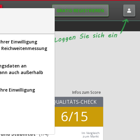
GRATIS REGISTRIEREN
istorie
Macro-View
hrer Einwilligung
s, Reichweitenmessung
)
ungsdaten an
kann auch außerhalb
its-Check
Ihre Einwilligung
Infos zum Score
KUV.26
QUALITÄTS-CHECK
2,88
6/15
Div.25
0,00 %
und Stabilität
(1/4)
Im Vergleich
zum Markt