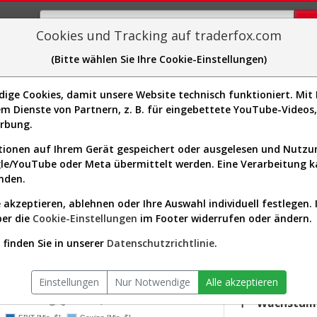
Cookies und Tracking auf traderfox.com
(Bitte wählen Sie Ihre Cookie-Einstellungen)
plorer
Sector-Spider
Easy-Scan
Visualizations
H
ge Cookies, damit unsere Website technisch funktioniert. Mit I
m Dienste von Partnern, z. B. für eingebettete YouTube-Video
-Kurs & Analyse (883297 | NEOG
erbung.
ionen auf Ihrem Gerät gespeichert oder ausgelesen und Nutz
gle/YouTube oder Meta übermittelt werden. Eine Verarbeitung 
s-Check
Dividenden-Check
Wachstums-Check
Robusthe
nden.
 akzeptieren, ablehnen oder Ihre Auswahl individuell festlegen. 
gnet?
ber die
Cookie-Einstellungen
im Footer widerrufen oder ändern.
KGV.26
-
finden Sie in unserer
Datenschutzrichtlinie
.
or:
Healthcare / Medical Devices
Div.26
versum:
USA 2000 (v)
0,00 %
Einstellungen
Nur Notwendige
Alle akzeptieren
twicklung (jährlich)
Wachstum 