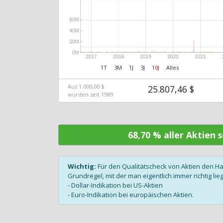
1T
3M
1J
3J
10J
Alles
Aus 1.000,00 $
25.807,46 $
wurden seit 1989
68,70 % aller Aktien
Wichtig:
Für den Qualitätscheck von Aktien den H
Grundregel, mit der man eigentlich immer richtig lieg
- Dollar-Indikation bei US-Aktien
- Euro-Indikation bei europäischen Aktien.