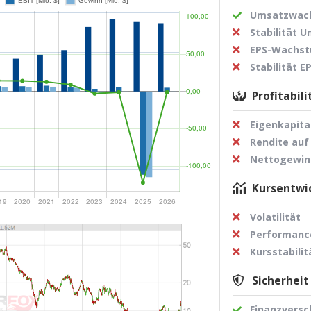
Umsatzwach
Stabilität 
EPS-Wachst
Stabilität 
Profitabili
Eigenkapita
Rendite auf
Nettogewi
Kursentwic
Volatilität
Performance
Kursstabilit
Sicherheit
Finanzvers