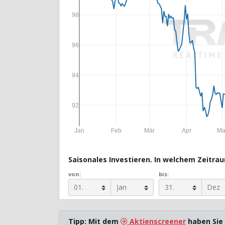
98
96
94
92
Jan
Feb
Mär
Apr
Ma
Saisonales Investieren. In welchem Zeitraum
von:
bis:
Tipp: Mit dem
Aktienscreener
haben Sie 