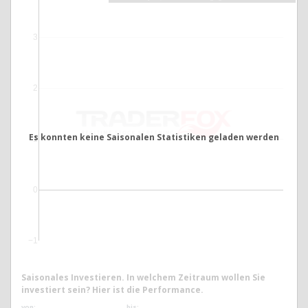
3
2
Es konnten keine Saisonalen Statistiken geladen werden
1
0
−1
Saisonales Investieren. In welchem Zeitraum wollen Sie
investiert sein? Hier ist die Performance.
von:
bis: