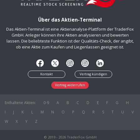
Über das Aktien-Terminal
Das Aktien-Terminal ist eine Aktienanalyse-Plattform der TraderFox
GmbH. Anleger können ihre Aktien analysieren und bewerten
lassen. Die beliebteste Funktion ist der Qualitäts-Check, der angibt,
ob eine Aktie zum Kaufen und Liegenlassen geeignet ist.
Kontakt
Vertrag kündigen
Vertrag widerrufen
Enthaltene Aktien:
0-9
A
B
C
D
E
F
G
H
I
J
K
L
M
N
O
P
Q
R
S
T
U
V
W
X
Y
Z
© 2019 - 2026 TraderFox GmbH