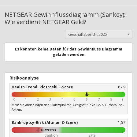
NETGEAR Gewinnflussdiagramm (Sankey):
Wie verdient NETGEAR Geld?
Geschäftsbericht 2025
Es konnten keine Daten für das Gewinnfluss Diagramm
geladen werden
Risikoanalyse
Health Trend: Piotroski F-Score
6 / 9
0
1
2
3
4
5
6
7
8
9
Misst die Änderungen der Bilanzqualität. Geeignet für Value- & Turnaround-
Aktien.
Bankruptcy-Risk (Altman Z-Score)
1,57
Distress
Caution
Safe