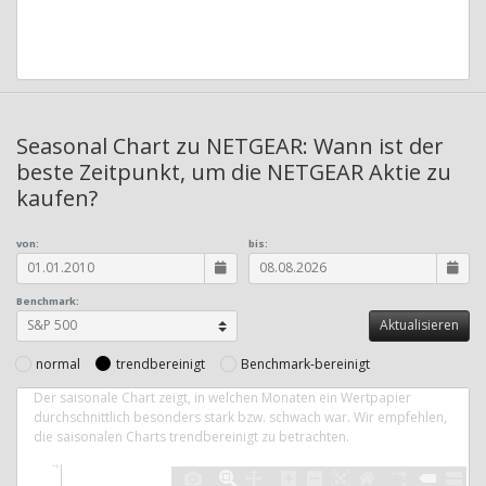
Seasonal Chart zu NETGEAR: Wann ist der
beste Zeitpunkt, um die NETGEAR Aktie zu
kaufen?
von:
bis:
Benchmark:
normal
trendbereinigt
Benchmark-bereinigt
Der saisonale Chart zeigt, in welchen Monaten ein Wertpapier
durchschnittlich besonders stark bzw. schwach war. Wir empfehlen,
die saisonalen Charts trendbereinigt zu betrachten.
4