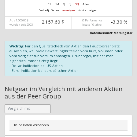
1T
3M
1J
3J
10J
Alles
Volladj. Daten:
anzeigen
nicht anzeigen
Aus 1.000,00 $
Ø Performance
2.157,60 $
-3,30 %
wurden seit 2003
letzte 10 Jahre
Datenherkunft: Morningstar
Wichtig:
Für den Qualitätscheck von Aktien den Hauptbörsenplatz
auswählen, weil viele Bewertungskriterien vom Kurs, Volumen oder
vom Vergleichsuniversum abhängen. Grundregel, mit der man
eigentlich immer richtig liegt:
- Dollar-Indikation bei US-Aktien
- Euro-Indikation bei europäischen Aktien.
Netgear im Vergleich mit anderen Aktien
aus der Peer Group
Keine Daten vorhanden