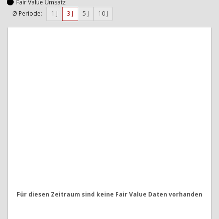
Fair Value Umsatz
Ø Periode:
1 J
3 J
5 J
10 J
Für diesen Zeitraum sind keine Fair Value Daten vorhanden