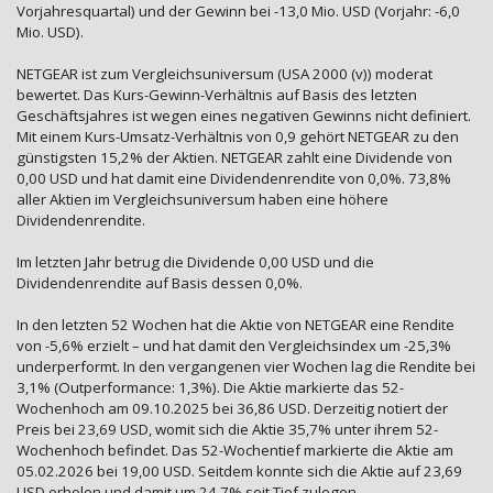
Vorjahresquartal) und der Gewinn bei -13,0 Mio. USD (Vorjahr: -6,0
Mio. USD).
NETGEAR ist zum Vergleichsuniversum (USA 2000 (v)) moderat
bewertet. Das Kurs-Gewinn-Verhältnis auf Basis des letzten
Geschäftsjahres ist wegen eines negativen Gewinns nicht definiert.
Mit einem Kurs-Umsatz-Verhältnis von 0,9 gehört NETGEAR zu den
günstigsten 15,2% der Aktien. NETGEAR zahlt eine Dividende von
0,00 USD und hat damit eine Dividendenrendite von 0,0%. 73,8%
aller Aktien im Vergleichsuniversum haben eine höhere
Dividendenrendite.
Im letzten Jahr betrug die Dividende 0,00 USD und die
Dividendenrendite auf Basis dessen 0,0%.
In den letzten 52 Wochen hat die Aktie von NETGEAR eine Rendite
von -5,6% erzielt – und hat damit den Vergleichsindex um -25,3%
underperformt. In den vergangenen vier Wochen lag die Rendite bei
3,1% (Outperformance: 1,3%). Die Aktie markierte das 52-
Wochenhoch am 09.10.2025 bei 36,86 USD. Derzeitig notiert der
Preis bei 23,69 USD, womit sich die Aktie 35,7% unter ihrem 52-
Wochenhoch befindet. Das 52-Wochentief markierte die Aktie am
05.02.2026 bei 19,00 USD. Seitdem konnte sich die Aktie auf 23,69
USD erholen und damit um 24,7% seit Tief zulegen.