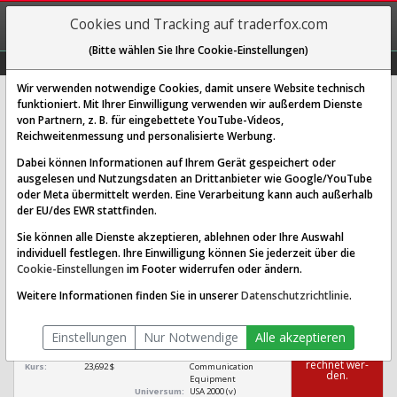
REGIS-
Cookies und Tracking auf traderfox.com
TRIEREN
(Bitte wählen Sie Ihre Cookie-Einstellungen)
Graphs
Explorer
Sector
Scan
Visual
Historie
Macro
Wir verwenden notwendige Cookies, damit unsere Website technisch
funktioniert. Mit Ihrer Einwilligung verwenden wir außerdem Dienste
von Partnern, z. B. für eingebettete YouTube-Videos,
Netgear Aktie: Realtime-Kurs &
Reichweitenmessung und personalisierte Werbung.
Analyse (578078 | NTGR)
Dabei können Informationen auf Ihrem Gerät gespeichert oder
ausgelesen und Nutzungsdaten an Drittanbieter wie Google/YouTube
oder Meta übermittelt werden. Eine Verarbeitung kann auch außerhalb
SCORING SYSTEMS:
der EU/des EWR stattfinden.
Qualitäts-Check
Dividenden-Check
Wachstums-Check
Sie können alle Dienste akzeptieren, ablehnen oder Ihre Auswahl
individuell festlegen. Ihre Einwilligung können Sie jederzeit über die
Robustheits-Check
Cookie-Einstellungen
im Footer widerrufen oder ändern.
Qualitäts-Check:
Ist die Aktie zum Investieren
Infos zum Score
Weitere Informationen finden Sie in unserer
Datenschutzrichtlinie
.
geeignet?
Netgear
Einstellungen
Nur Notwendige
Alle akzeptieren
[NTGR 578078 US64111Q1040]
Das Ra­ting
konn­te nicht be­
Börsenwert:
638,458 Mio. $
Sektor:
Technology /
rech­net wer­
Kurs:
23,692 $
Communication
den.
Equipment
Universum:
USA 2000 (v)