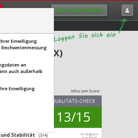
GRATIS REGISTRIEREN
istorie
Macro-View
hrer Einwilligung
s, Reichweitenmessung
(900964 | NBIX)
ungsdaten an
kann auch außerhalb
its-Check
Ihre Einwilligung
Infos zum Score
KUV.25
QUALITÄTS-CHECK
5,80
13/15
Div.24
0,00 %
und Stabilität
(3/4)
Im Vergleich
zum Markt