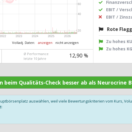
Finanzvers
EBIT / Vers
EBIT / Zins
Rote Flag
Zu hohes K
Volladj. Daten:
anzeigen
nicht anzeigen
Zu hohes K
Ø Performance
12,90 %
letzte 10 Jahre
en beim Qualitäts-Check besser ab als Neurocrine 
auptbörsenplatz auswählen, weil viele Bewertungskriterien vom Kurs, V
t: