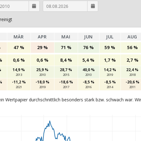
einigt
MÄR
APR
MAI
JUN
JUL
AUG
%
47 %
29 %
71 %
76 %
59 %
56 %
%
0,6 %
0,6 %
8,4 %
5,4 %
1,7 %
2,7 %
%
14,9 %
25,9 %
28,7 %
40,0 %
14,2 %
22,4 %
2013
2010
2015
2010
2019
2018
 %
-11,2 %
-18,0 %
-18,6 %
-8,5 %
-8,5 %
-20,6 %
2021
2019
2017
2016
2014
2011
in Wertpapier durchschnittlich besonders stark bzw. schwach war. Wi