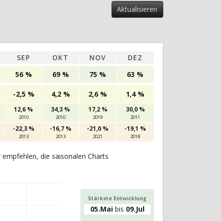
SEP
OKT
NOV
DEZ
56 %
69 %
75 %
63 %
-2,5 %
4,2 %
2,6 %
1,4 %
12,6 %
34,3 %
17,2 %
30,0 %
2010
2010
2019
2011
-22,3 %
-16,7 %
-21,0 %
-19,1 %
2013
2013
2021
2018
r empfehlen, die saisonalen Charts
Stärkste Entwicklung
05.Mai
bis
09.Jul