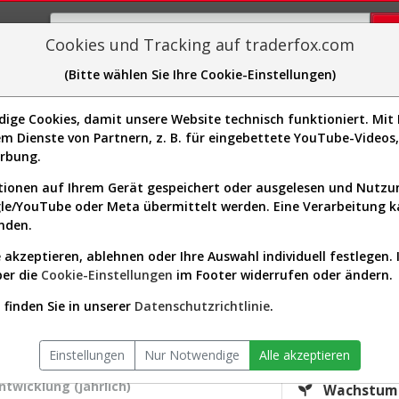
Cookies und Tracking auf traderfox.com
(Bitte wählen Sie Ihre Cookie-Einstellungen)
plorer
Sector-Spider
Easy-Scan
Visualizations
H
ge Cookies, damit unsere Website technisch funktioniert. Mit I
m Dienste von Partnern, z. B. für eingebettete YouTube-Video
Aktie: Realtime-Kurs & Analyse 
erbung.
ionen auf Ihrem Gerät gespeichert oder ausgelesen und Nutz
gle/YouTube oder Meta übermittelt werden. Eine Verarbeitung 
s-Check
Dividenden-Check
Wachstums-Check
Robusthe
nden.
 akzeptieren, ablehnen oder Ihre Auswahl individuell festlegen. 
gnet?
ber die
Cookie-Einstellungen
im Footer widerrufen oder ändern.
KGV.25
finden Sie in unserer
Datenschutzrichtlinie
.
33,95
ktor:
Healthcare / Drug Manufacturers -
Div.25
Specialty & Generic
Einstellungen
Nur Notwendige
Alle akzeptieren
iversum:
USA 2000 (v)
0,00 %
twicklung (jährlich)
Wachstum 