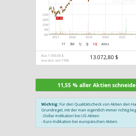
1T
3M
1J
3J
10J
Alles
Aus 1.000,00 $
13.072,80 $
wurden seit 1996
11,55 % aller Aktien schneid
Wichtig:
Für den Qualitätscheck von Aktien den H
Grundregel, mit der man eigentlich immer richtig lieg
- Dollar-Indikation bei US-Aktien
- Euro-Indikation bei europäischen Aktien.