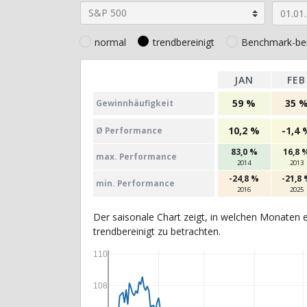
normal
trendbereinigt
Benchmark-ber
JAN
FEB
59 %
35 
Gewinn­häufig­keit
10,2 %
-1,4 
Ø Perfor­mance
83,0 %
16,8 
max. Per­for­mance
2014
2013
-24,8 %
-21,8
min. Per­for­mance
2016
2025
Der saisonale Chart zeigt, in welchen Monaten e
trendbereinigt zu betrachten.
110
108