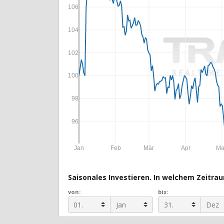
106
104
102
100
98
96
Jan
Feb
Mär
Apr
Ma
Saisonales Investieren. In welchem Zeitraum
von:
bis: