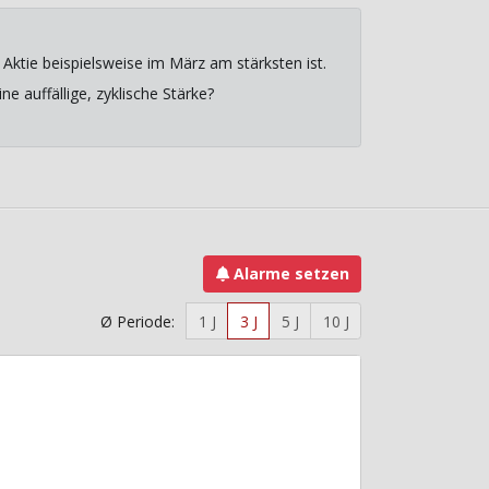
Aktie beispielsweise im März am stärksten ist.
e auffällige, zyklische Stärke?
Alarme setzen
Ø Periode:
1 J
3 J
5 J
10 J