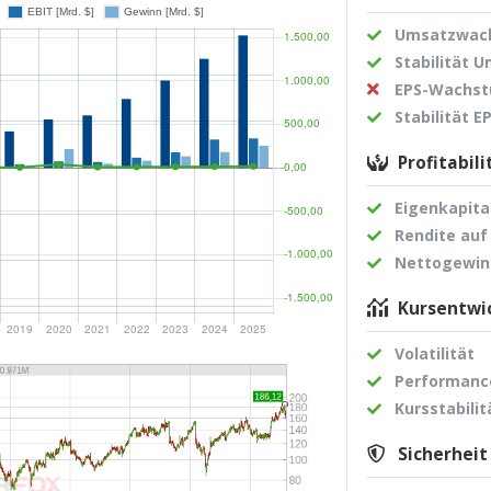
Umsatzwach
Stabilität 
EPS-Wachst
Stabilität 
Profitabili
Eigenkapita
Rendite auf
Nettogewi
Kursentwic
Volatilität
Performance
Kursstabilit
Sicherheit