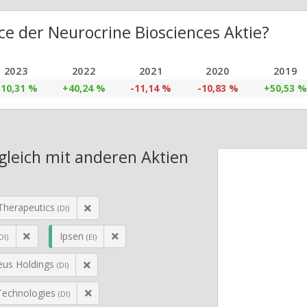
e der Neurocrine Biosciences Aktie?
2023
2022
2021
2020
2019
10,31 %
+40,24 %
-11,14 %
-10,83 %
+50,53 %
gleich mit anderen Aktien
Therapeutics
(DI)
Ipsen
DI)
(EI)
eus Holdings
(DI)
 Technologies
(DI)