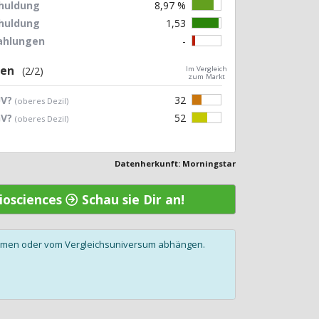
chuldung
8,97 %
chuldung
1,53
zahlungen
-
gen
(2/2)
Im Vergleich
zum Markt
UV?
32
(oberes Dezil)
GV?
52
(oberes Dezil)
Datenherkunft: Morningstar
Biosciences
Schau sie Dir an!
olumen oder vom Vergleichsuniversum abhängen.