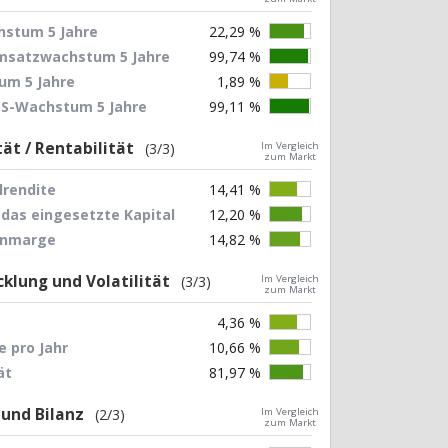
stum 5 Jahre
22,29 %
Umsatzwachstum 5 Jahre
99,74 %
um 5 Jahre
1,89 %
EPS-Wachstum 5 Jahre
99,11 %
tät / Rentabilität
(3/3)
Im Vergleich
zum Markt
lrendite
14,41 %
 das eingesetzte Kapital
12,20 %
nnmarge
14,82 %
klung und Volatilität
(3/3)
Im Vergleich
zum Markt
4,36 %
 pro Jahr
10,66 %
ät
81,97 %
 und Bilanz
(2/3)
Im Vergleich
zum Markt