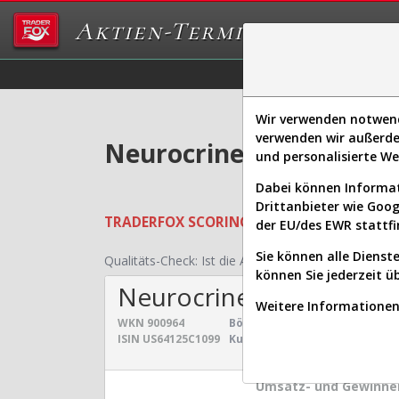
Aktien-Terminal
Daten/Graphs
Ex
Wir verwenden notwendi
verwenden wir außerde
Neurocrine Biosciences 
und personalisierte W
Dabei können Informat
Drittanbieter wie Goo
TRADERFOX
SCORING SYSTEMS:
Qualität
der EU/des EWR stattfi
Sie können alle Dienste
Qualitäts-Check:
Ist die Aktie zum Investieren geei
können Sie jederzeit ü
Neurocrine Biosciences
Weitere Informationen 
WKN
900964
Börsenwert:
16,610 Mrd. $
Se
ISIN
US64125C1099
Kurs:
163,320 $
Un
Umsatz- und Gewinnen