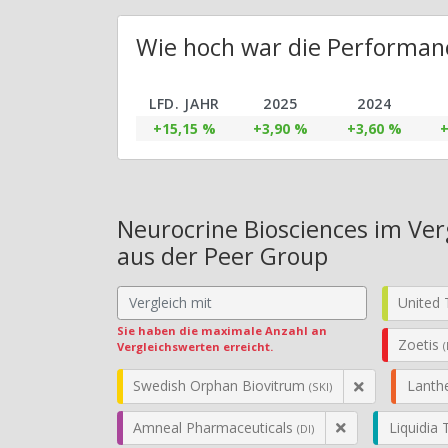
Wie hoch war die Performanc
LFD. JAHR
2025
2024
+15,15 %
+3,90 %
+3,60 %
+
Neurocrine Biosciences im Ver
aus der Peer Group
United 
Sie haben die maximale Anzahl an
Zoetis
(
Vergleichswerten erreicht.
Swedish Orphan Biovitrum
Lanth
(SKI)
Amneal Pharmaceuticals
Liquidia
(DI)