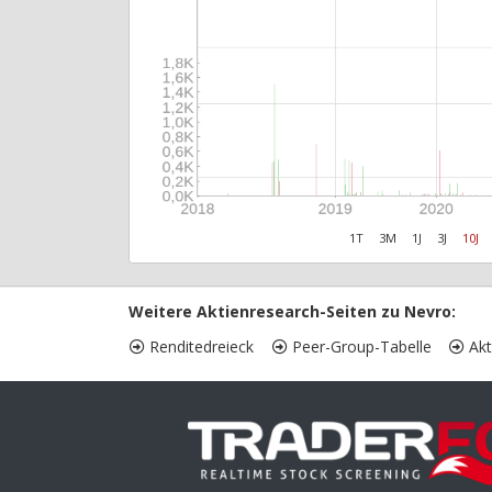
1T
3M
1J
3J
10J
Weitere Aktienresearch-Seiten zu Nevro:
Renditedreieck
Peer-Group-Tabelle
Akt