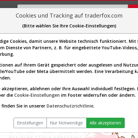
Cookies und Tracking auf traderfox.com
(Bitte wählen Sie Ihre Cookie-Einstellungen)
plorer
Sector-Spider
Easy-Scan
Visualizations
H
ge Cookies, damit unsere Website technisch funktioniert. Mit I
m Dienste von Partnern, z. B. für eingebettete YouTube-Video
erbung.
wurd
ionen auf Ihrem Gerät gespeichert oder ausgelesen und Nutz
gle/YouTube oder Meta übermittelt werden. Eine Verarbeitung 
nden.
 akzeptieren, ablehnen oder Ihre Auswahl individuell festlegen. 
ber die
Cookie-Einstellungen
im Footer widerrufen oder ändern.
finden Sie in unserer
Datenschutzrichtlinie
.
Einstellungen
Nur Notwendige
Alle akzeptieren