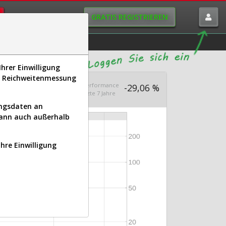
GRATIS REGISTRIEREN
istorie
Macro-View
hrer Einwilligung
s, Reichweitenmessung
Aus 1.000
Ø Performance
84,29
-29,06 %
en seit 2018
letzte 7 Jahre
ungsdaten an
kann auch außerhalb
Ihre Einwilligung