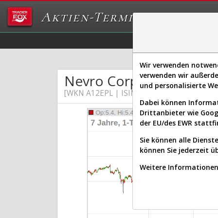
Aktien-Terminal
Daten/Graphs
Ex
Wir verwenden notwendi
verwenden wir außerde
Nevro Corp.
und personalisierte W
[WKN A12EPL | ISIN US64157F1030]
Dabei können Informat
Drittanbieter wie Goo
der EU/des EWR stattfi
Sie können alle Dienste
können Sie jederzeit ü
Weitere Informationen 