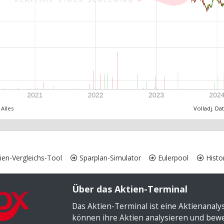
Alles
Volladj. Da
ien-Vergleichs-Tool
Sparplan-Simulator
Eulerpool
Histor
Über das Aktien-Terminal
Das Aktien-Terminal ist eine Aktienanal
können ihre Aktien analysieren und bewer