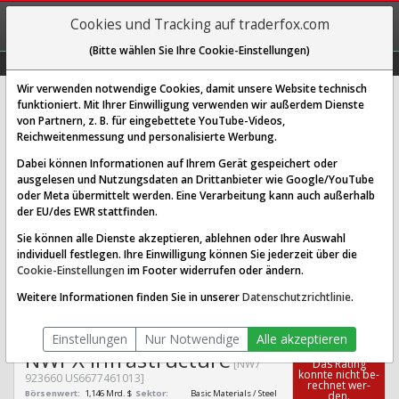
REGIS-
Cookies und Tracking auf traderfox.com
TRIEREN
(Bitte wählen Sie Ihre Cookie-Einstellungen)
Graphs
Explorer
Sector
Scan
Visual
Historie
Macro
Wir verwenden notwendige Cookies, damit unsere Website technisch
funktioniert. Mit Ihrer Einwilligung verwenden wir außerdem Dienste
von Partnern, z. B. für eingebettete YouTube-Videos,
NWPX Infrastructure Aktie:
Reichweitenmessung und personalisierte Werbung.
Realtime-Kurs & Analyse (923660 |
Dabei können Informationen auf Ihrem Gerät gespeichert oder
NW7)
ausgelesen und Nutzungsdaten an Drittanbieter wie Google/YouTube
oder Meta übermittelt werden. Eine Verarbeitung kann auch außerhalb
der EU/des EWR stattfinden.
SCORING SYSTEMS:
Sie können alle Dienste akzeptieren, ablehnen oder Ihre Auswahl
individuell festlegen. Ihre Einwilligung können Sie jederzeit über die
Qualitäts-Check
Dividenden-Check
Wachstums-Check
Cookie-Einstellungen
im Footer widerrufen oder ändern.
Robustheits-Check
Weitere Informationen finden Sie in unserer
Datenschutzrichtlinie
.
Qualitäts-Check:
Ist die Aktie zum Investieren
Infos zum Score
geeignet?
Einstellungen
Nur Notwendige
Alle akzeptieren
NWPX Infrastructure
[NW7
Das Ra­ting
konn­te nicht be­
923660 US6677461013]
rech­net wer­
Börsenwert:
1,146 Mrd. $
Sektor:
Basic Materials / Steel
den.