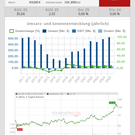
Kurs:
103,000 €
Universum:
USA 2000 (v)
KGV.25
KUV.25
Div.25
Div.24
35,06
2,33
0,00 %
0,00 %
Umsatz- und Gewinnentwicklung (jährlich)