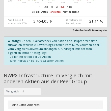
1T
3M
1J
3J
10J
Alles
Volladj. Daten:
anzeigen
nicht anzeigen
Aus 1.000,00 $
Ø Performance
3.464,05 $
21,11 %
wurden seit 2020
letzte 6 Jahre
Datenherkunft: Morningstar
Wichtig:
Für den Qualitätscheck von Aktien den Hauptbörsenplatz
auswählen, weil viele Bewertungskriterien vom Kurs, Volumen oder
vom Vergleichsuniversum abhängen. Grundregel, mit der man
eigentlich immer richtig liegt:
- Dollar-Indikation bei US-Aktien
- Euro-Indikation bei europäischen Aktien.
NWPX Infrastructure im Vergleich mit
anderen Aktien aus der Peer Group
Keine Daten vorhanden