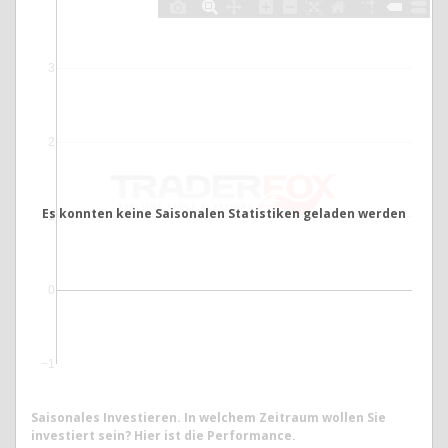
3
2
Es konnten keine Saisonalen Statistiken geladen werden
1
0
−1
Saisonales Investieren. In welchem Zeitraum wollen Sie
investiert sein? Hier ist die Performance.