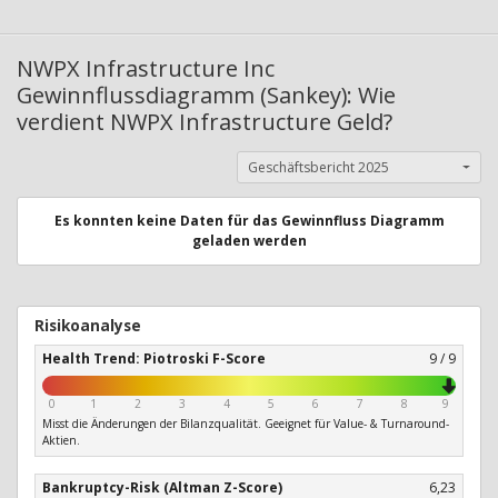
NWPX Infrastructure Inc
Gewinnflussdiagramm (Sankey): Wie
verdient NWPX Infrastructure Geld?
Geschäftsbericht 2025
Es konnten keine Daten für das Gewinnfluss Diagramm
geladen werden
Risikoanalyse
Health Trend: Piotroski F-Score
9 / 9
0
1
2
3
4
5
6
7
8
9
Misst die Änderungen der Bilanzqualität. Geeignet für Value- & Turnaround-
Aktien.
Bankruptcy-Risk (Altman Z-Score)
6,23