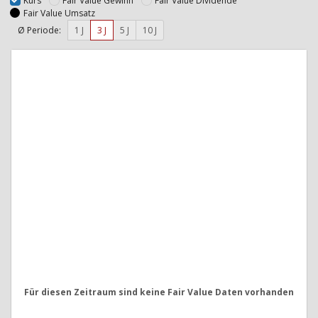
Kurs
Fair Value Gewinn
Fair Value Dividende
Fair Value Umsatz
Ø Periode:
1 J
3 J
5 J
10 J
Für diesen Zeitraum sind keine Fair Value Daten vorhanden