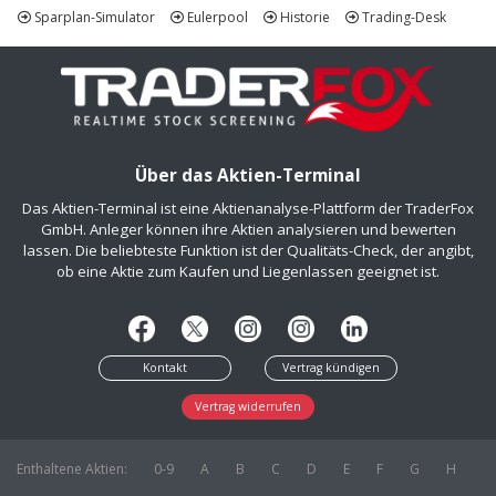
Sparplan-Simulator
Eulerpool
Historie
Trading-Desk
Über das Aktien-Terminal
Das Aktien-Terminal ist eine Aktienanalyse-Plattform der TraderFox
GmbH. Anleger können ihre Aktien analysieren und bewerten
lassen. Die beliebteste Funktion ist der Qualitäts-Check, der angibt,
ob eine Aktie zum Kaufen und Liegenlassen geeignet ist.
Kontakt
Vertrag kündigen
Vertrag widerrufen
Enthaltene Aktien:
0-9
A
B
C
D
E
F
G
H