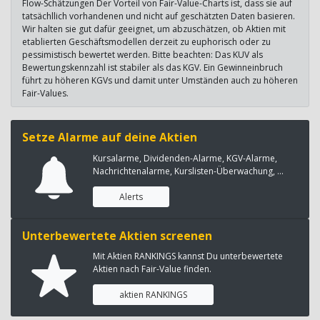
Flow-Schätzungen Der Vorteil von Fair-Value-Charts ist, dass sie auf
tatsächllich vorhandenen und nicht auf geschätzten Daten basieren.
Wir halten sie gut dafür geeignet, um abzuschätzen, ob Aktien mit
etablierten Geschäftsmodellen derzeit zu euphorisch oder zu
pessimistisch bewertet werden. Bitte beachten: Das KUV als
Bewertungskennzahl ist stabiler als das KGV. Ein Gewinneinbruch
führt zu höheren KGVs und damit unter Umständen auch zu höheren
Fair-Values.
Setze Alarme auf deine Aktien
Kursalarme, Dividenden-Alarme, KGV-Alarme,
Nachrichtenalarme, Kurslisten-Überwachung, ...
Alerts
Unterbewertete Aktien screenen
Mit Aktien RANKINGS kannst Du unterbewertete
Aktien nach Fair-Value finden.
aktien RANKINGS