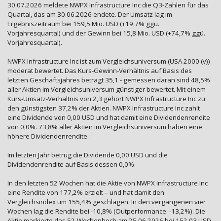
30.07.2026 meldete NWPX Infrastructure Inc die Q3-Zahlen für das
Quartal, das am 30.06.2026 endete. Der Umsatz lag im
Ergebniszeitraum bei 159,5 Mio. USD (+19,7% ggü.
Vorjahresquartal) und der Gewinn bei 15,8 Mio. USD (+74,7% ggü.
Vorjahresquartal).
NWPX Infrastructure Inc ist zum Vergleichsuniversum (USA 2000 (v))
moderat bewertet. Das Kurs-Gewinn-Verhältnis auf Basis des
letzten Geschäftsjahres beträgt 35,1 - gemessen daran sind 48,5%
aller Aktien im Vergleichsuniversum günstiger bewertet. Mit einem
Kurs-Umsatz-Verhältnis von 2,3 gehört NWPX Infrastructure Inc zu
den günstigsten 37,2% der Aktien. NWPX Infrastructure Inc zahlt
eine Dividende von 0,00 USD und hat damit eine Dividendenrendite
von 0,0%. 73,8% aller Aktien im Vergleichsuniversum haben eine
höhere Dividendenrendite.
Im letzten Jahr betrug die Dividende 0,00 USD und die
Dividendenrendite auf Basis dessen 0,0%.
In den letzten 52 Wochen hat die Aktie von NWPX Infrastructure Inc
eine Rendite von 177,2% erzielt – und hat damit den
Vergleichsindex um 155,4% geschlagen. In den vergangenen vier
Wochen lag die Rendite bei -10,8% (Outperformance: -13,2%). Die
Aktie markierte das 52-Wochenhoch am 25.06.2026 bei 152,03 USD.