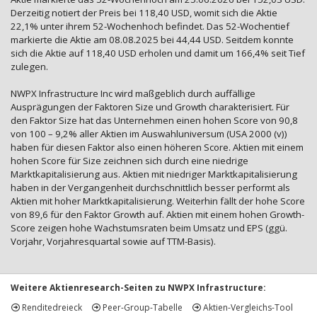
Derzeitig notiert der Preis bei 118,40 USD, womit sich die Aktie
22,1% unter ihrem 52-Wochenhoch befindet. Das 52-Wochentief
markierte die Aktie am 08.08.2025 bei 44,44 USD. Seitdem konnte
sich die Aktie auf 118,40 USD erholen und damit um 166,4% seit Tief
zulegen.
NWPX Infrastructure Inc wird maßgeblich durch auffällige
Ausprägungen der Faktoren Size und Growth charakterisiert. Für
den Faktor Size hat das Unternehmen einen hohen Score von 90,8
von 100 – 9,2% aller Aktien im Auswahluniversum (USA 2000 (v))
haben für diesen Faktor also einen höheren Score. Aktien mit einem
hohen Score für Size zeichnen sich durch eine niedrige
Marktkapitalisierung aus. Aktien mit niedriger Marktkapitalisierung
haben in der Vergangenheit durchschnittlich besser performt als
Aktien mit hoher Marktkapitalisierung. Weiterhin fällt der hohe Score
von 89,6 für den Faktor Growth auf. Aktien mit einem hohen Growth-
Score zeigen hohe Wachstumsraten beim Umsatz und EPS (ggü.
Vorjahr, Vorjahresquartal sowie auf TTM-Basis).
Weitere Aktienresearch-Seiten zu NWPX Infrastructure:
Renditedreieck
Peer-Group-Tabelle
Aktien-Vergleichs-Tool