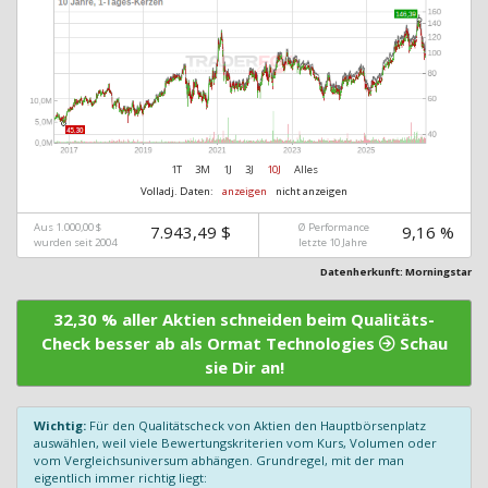
1T
3M
1J
3J
10J
Alles
Volladj. Daten:
anzeigen
nicht anzeigen
Aus 1.000,00 $
Ø Performance
7.943,49 $
9,16 %
wurden seit 2004
letzte 10 Jahre
Datenherkunft: Morningstar
32,30 % aller Aktien schneiden beim Qualitäts-
Check besser ab als Ormat Technologies
Schau
sie Dir an!
Wichtig:
Für den Qualitätscheck von Aktien den Hauptbörsenplatz
auswählen, weil viele Bewertungskriterien vom Kurs, Volumen oder
vom Vergleichsuniversum abhängen. Grundregel, mit der man
eigentlich immer richtig liegt: