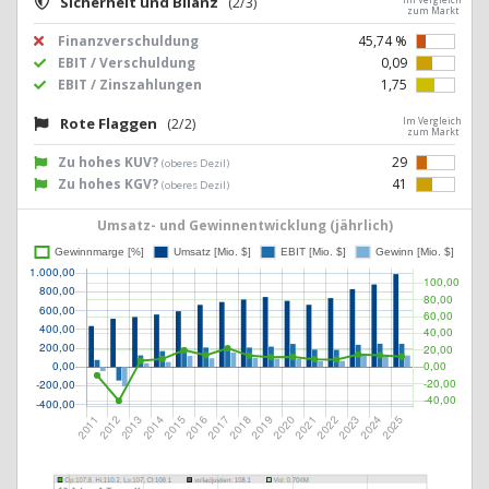
Sicherheit und Bilanz
(2/3)
zum Markt
Finanzverschuldung
45,74 %
EBIT / Verschuldung
0,09
EBIT / Zinszahlungen
1,75
Rote Flaggen
(2/2)
Im Vergleich
zum Markt
Zu hohes KUV?
29
(oberes Dezil)
Zu hohes KGV?
41
(oberes Dezil)
Umsatz- und Gewinnentwicklung (jährlich)