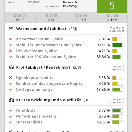
5
Kurs:
108,204 $
Renewable
Universum:
USA 2000 (v)
KGV.25
KUV.25
Div.25
Div.24
53,04
6,73
0,44 %
0,44 %
Wachstum und Stabilität
(2/4)
Im Vergleich
zum Markt
Umsatzwachstum 5 Jahre
7,01 %
Stabilität Umsatzwachstum 5 Jahre
99,51 %
EPS-Wachstum 5 Jahre
4,21 %
Stabilität EPS-Wachstum 5 Jahre
85,84 %
Profitabilität / Rentabilität
(2/3)
Im Vergleich
zum Markt
Eigenkapitalrendite
5,38 %
Rendite auf das eingesetzte Kapital
4,76 %
Nettogewinnmarge
13,86 %
Kursentwicklung und Volatilität
(3/3)
Im Vergleich
zum Markt
Volatilität
3,73 %
Performance pro Jahr
8,78 %
Kursstabilität
48,37 %
Im Vergleich