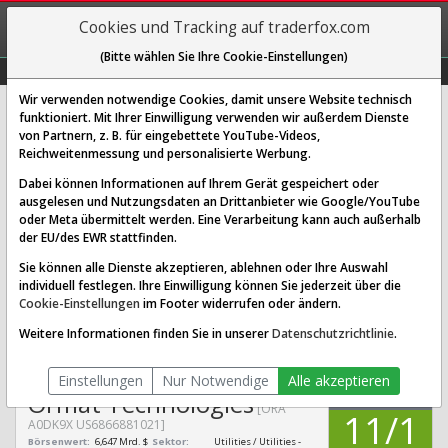
REGIS-
Cookies und Tracking auf traderfox.com
TRIEREN
(Bitte wählen Sie Ihre Cookie-Einstellungen)
Graphs
Explorer
Sector
Scan
Visual
Historie
Macro
Wir verwenden notwendige Cookies, damit unsere Website technisch
funktioniert. Mit Ihrer Einwilligung verwenden wir außerdem Dienste
von Partnern, z. B. für eingebettete YouTube-Videos,
Ormat Technologies Aktie:
Reichweitenmessung und personalisierte Werbung.
Realtime-Kurs & Analyse (A0DK9X
Dabei können Informationen auf Ihrem Gerät gespeichert oder
| ORA)
ausgelesen und Nutzungsdaten an Drittanbieter wie Google/YouTube
oder Meta übermittelt werden. Eine Verarbeitung kann auch außerhalb
der EU/des EWR stattfinden.
SCORING SYSTEMS:
Sie können alle Dienste akzeptieren, ablehnen oder Ihre Auswahl
individuell festlegen. Ihre Einwilligung können Sie jederzeit über die
Qualitäts-Check
Dividenden-Check
Wachstums-Check
Cookie-Einstellungen
im Footer widerrufen oder ändern.
Robustheits-Check
Weitere Informationen finden Sie in unserer
Datenschutzrichtlinie
.
Qualitäts-Check:
Ist die Aktie zum Investieren
Infos zum Score
geeignet?
Einstellungen
Nur Notwendige
Alle akzeptieren
QUALITÄTS-
Ormat Technologies
CHECK
[ORA
11/1
A0DK9X US6866881021]
Börsenwert:
6,647 Mrd. $
Sektor:
Utilities / Utilities -