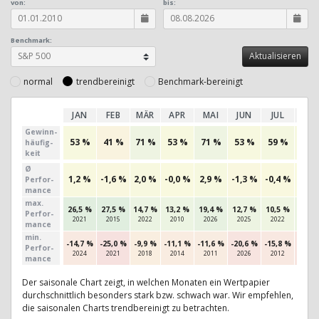
von:
bis:
Benchmark:
normal
trendbereinigt
Benchmark-bereinigt
JAN
FEB
MÄR
APR
MAI
JUN
JUL
AU
Gewinn­
53 %
41 %
71 %
53 %
71 %
53 %
59 %
56 
häufig­
keit
Ø
1,2 %
-1,6 %
2,0 %
-0,0 %
2,9 %
-1,3 %
-0,4 %
0,4 
Perfor­
mance
max.
26,5 %
27,5 %
14,7 %
13,2 %
19,4 %
12,7 %
10,5 %
13,3
Per­for­
2021
2015
2022
2010
2026
2025
2022
2019
mance
min.
-14,7 %
-25,0 %
-9,9 %
-11,1 %
-11,6 %
-20,6 %
-15,8 %
-18,7
Per­for­
2024
2021
2018
2014
2011
2026
2012
2011
mance
Der saisonale Chart zeigt, in welchen Monaten ein Wertpapier
durchschnittlich besonders stark bzw. schwach war. Wir empfehlen,
die saisonalen Charts trendbereinigt zu betrachten.