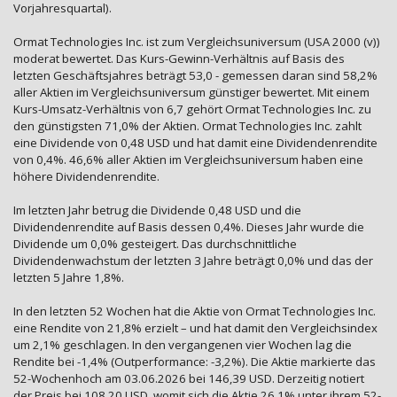
Vorjahresquartal).
Ormat Technologies Inc. ist zum Vergleichsuniversum (USA 2000 (v))
moderat bewertet. Das Kurs-Gewinn-Verhältnis auf Basis des
letzten Geschäftsjahres beträgt 53,0 - gemessen daran sind 58,2%
aller Aktien im Vergleichsuniversum günstiger bewertet. Mit einem
Kurs-Umsatz-Verhältnis von 6,7 gehört Ormat Technologies Inc. zu
den günstigsten 71,0% der Aktien. Ormat Technologies Inc. zahlt
eine Dividende von 0,48 USD und hat damit eine Dividendenrendite
von 0,4%. 46,6% aller Aktien im Vergleichsuniversum haben eine
höhere Dividendenrendite.
Im letzten Jahr betrug die Dividende 0,48 USD und die
Dividendenrendite auf Basis dessen 0,4%. Dieses Jahr wurde die
Dividende um 0,0% gesteigert. Das durchschnittliche
Dividendenwachstum der letzten 3 Jahre beträgt 0,0% und das der
letzten 5 Jahre 1,8%.
In den letzten 52 Wochen hat die Aktie von Ormat Technologies Inc.
eine Rendite von 21,8% erzielt – und hat damit den Vergleichsindex
um 2,1% geschlagen. In den vergangenen vier Wochen lag die
Rendite bei -1,4% (Outperformance: -3,2%). Die Aktie markierte das
52-Wochenhoch am 03.06.2026 bei 146,39 USD. Derzeitig notiert
der Preis bei 108,20 USD, womit sich die Aktie 26,1% unter ihrem 52-