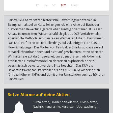
1Y
3Y
5Y
10Y
Alles
Fair-Value-Charts setzen historische Bewertungskennzahlen in
Bezug zum aktuellen Kurs. Sei zeigen, ob eine Aktie auf Basis der
historischen Bewertung gerade eher günstig oder teuer ist. Dieser
Ansatz ist umstritten. Wissenschaftlich gilt das DCF-Verfahren als
anerkannte Methode, um den fairen Wert einer Aktie zu bestimmen.
Das DCF-Verfahren basiert allerdings auf zukünftigen Free-Cash-
Flow-Schätzungen Der Vorteil von Fair-Value-Charts ist, dass sie auf
tatsächllich vorhandenen und nicht auf geschätzten Daten basieren.
Wir halten sie gut dafür geeignet, um abzuschätzen, ob Aktien mit
etablierten Geschäftsmodellen derzeit zu euphorisch oder zu
pessimistisch bewertet werden. Bitte beachten: Das KUV als
Bewertungskennzahl ist stabiler als das KGV. Ein Gewinneinbruch
führt zu höheren KGVs und damit unter Umständen auch zu höheren
Fair-Values.
Setze Alarme auf deine Aktien
Kursalarme, Dividenden-Alarme, KGV-Alarme,
Nachrichtenalarme, Kurslisten-Überwachung, ...