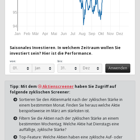
95
94
Jan
Feb
Mär
Apr
Mai
Jun
Jul
Aug
Sep
Okt
Nov
Dez
Saisonales Investieren. In welchem Zeitraum wollen Sie
investiert sein? Hier ist die Performance.
von:
bis:
Tipp: Mit dem
Aktienscreener
haben Sie Zugriff auf
folgende zyklischen Screener:
Sortieren Sie den Aktienmarkt nach der zyklischen Stärke in
einem bestimmten Monat. Finden Sie heraus welche Aktie
beispielsweise im März am stärksten ist.
Filtern Sie die Aktien nach der zyklischen Stärke an einem
bestimmten Wochentag. Welche Aktie hat Dienstags eine
auffällige, zyklische Stärke?
Top-Feature: Welche Aktien haben eine zyklische Auf- oder