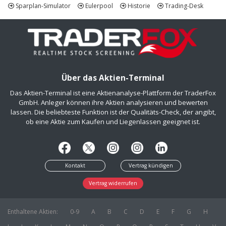
Sparplan-Simulator
Eulerpool
Historie
Trading-Desk
Über das Aktien-Terminal
Das Aktien-Terminal ist eine Aktienanalyse-Plattform der TraderFox
GmbH. Anleger können ihre Aktien analysieren und bewerten
lassen. Die beliebteste Funktion ist der Qualitäts-Check, der angibt,
ob eine Aktie zum Kaufen und Liegenlassen geeignet ist.
Kontakt
Vertrag kündigen
Vertrag widerrufen
Enthaltene Aktien:
0-9
A
B
C
D
E
F
G
H