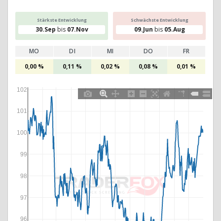
Stärkste Entwicklung
Schwächste Entwicklung
30.Sep
bis
07.Nov
09.Jun
bis
05.Aug
MO
DI
MI
DO
FR
0,00 %
0,11 %
0,02 %
0,08 %
0,01 %
102
101
100
99
98
97
96