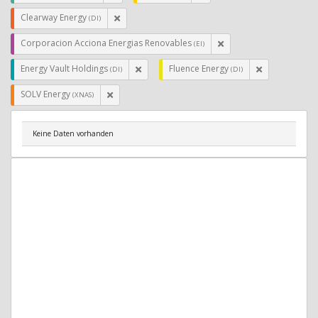
Clearway Energy
(DI)
Corporacion Acciona Energias Renovables
(EI)
Energy Vault Holdings
Fluence Energy
(DI)
(DI)
SOLV Energy
(XNAS)
Keine Daten vorhanden