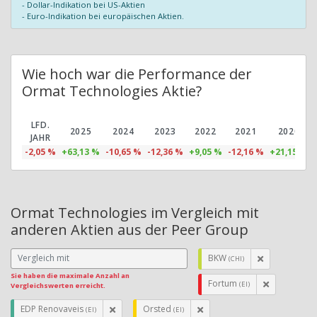
- Dollar-Indikation bei US-Aktien
- Euro-Indikation bei europäischen Aktien.
Wie hoch war die Performance der
Ormat Technologies Aktie?
LFD.
2025
2024
2023
2022
2021
2020
JAHR
-2,05 %
+63,13 %
-10,65 %
-12,36 %
+9,05 %
-12,16 %
+21,15 %
Ormat Technologies im Vergleich mit
anderen Aktien aus der Peer Group
BKW
(CHI)
Sie haben die maximale Anzahl an
Fortum
(EI)
Vergleichswerten erreicht.
EDP Renovaveis
Orsted
(EI)
(EI)