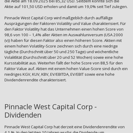
die Aktie am 18.09.2025 bei 85,32 USD. Seitdem konnte sich die
Aktie auf 101,50 USD erholen und damit um 19,0% seit Tief zulegen.
Pinnacle West Capital Corp wird maßgeblich durch auffällige
Ausprägungen der Faktoren Volatility und Value charakterisiert. Für
den Faktor Volatility hat das Unternehmen einen hohen Score von
98,6 von 100 – 1,4% aller Aktien im Auswahluniversum (USA 2000
(v)) haben für diesen Faktor also einen höheren Score. Aktien mit
einem hohen Volatility-Score zeichnen sich durch eine niedrige
tägliche (Durchschnitt über 50 und 250 Tage) und wöchentliche
Volalitlität (Durchschnitt über 20 und 52 Wochen) sowie eine hohe
Kursstabilität aus. Weiterhin fällt der hohe Score von 88,5 für den
Faktor Value auf. Aktien mit einem hohen Value-Score sind durch ein
niedriges KGV, KUV, KBV, EV/EBITDA, EV/EBIT sowie eine hohe
Dividendenrendite charakterisiert.
Pinnacle West Capital Corp -
Dividenden
Pinnacle West Capital Corp hat derzeit eine Dividendenrendite von
4,1 %. In den letzten 10 Jahren wuchs die Dividende um