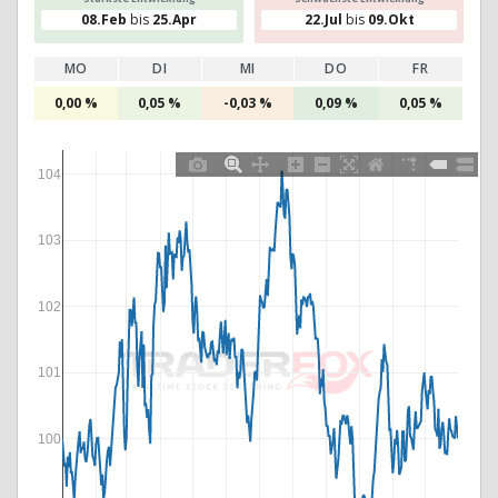
08.Feb
bis
25.Apr
22.Jul
bis
09.Okt
MO
DI
MI
DO
FR
0,00 %
0,05 %
-0,03 %
0,09 %
0,05 %
104
103
102
101
100