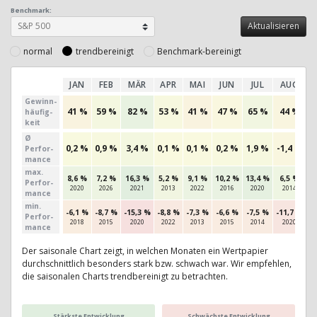
Benchmark:
normal
trendbereinigt
Benchmark-bereinigt
JAN
FEB
MÄR
APR
MAI
JUN
JUL
AUG
Gewinn­
41 %
59 %
82 %
53 %
41 %
47 %
65 %
44 %
häufig­
keit
Ø
0,2 %
0,9 %
3,4 %
0,1 %
0,1 %
0,2 %
1,9 %
-1,4 %
-
Perfor­
mance
max.
8,6 %
7,2 %
16,3 %
5,2 %
9,1 %
10,2 %
13,4 %
6,5 %
7
Per­for­
2020
2026
2021
2013
2022
2016
2020
2014
mance
min.
-6,1 %
-8,7 %
-15,3 %
-8,8 %
-7,3 %
-6,6 %
-7,5 %
-11,7 %
-1
Per­for­
2018
2015
2020
2022
2013
2015
2014
2020
mance
Der saisonale Chart zeigt, in welchen Monaten ein Wertpapier
durchschnittlich besonders stark bzw. schwach war. Wir empfehlen,
die saisonalen Charts trendbereinigt zu betrachten.
Stärkste Entwicklung
Schwächste Entwicklung