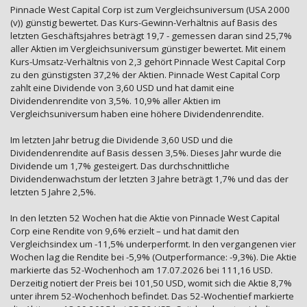
Pinnacle West Capital Corp ist zum Vergleichsuniversum (USA 2000
(v)) günstig bewertet. Das Kurs-Gewinn-Verhältnis auf Basis des
letzten Geschäftsjahres beträgt 19,7 - gemessen daran sind 25,7%
aller Aktien im Vergleichsuniversum günstiger bewertet. Mit einem
Kurs-Umsatz-Verhältnis von 2,3 gehört Pinnacle West Capital Corp
zu den günstigsten 37,2% der Aktien. Pinnacle West Capital Corp
zahlt eine Dividende von 3,60 USD und hat damit eine
Dividendenrendite von 3,5%. 10,9% aller Aktien im
Vergleichsuniversum haben eine höhere Dividendenrendite.
Im letzten Jahr betrug die Dividende 3,60 USD und die
Dividendenrendite auf Basis dessen 3,5%. Dieses Jahr wurde die
Dividende um 1,7% gesteigert. Das durchschnittliche
Dividendenwachstum der letzten 3 Jahre beträgt 1,7% und das der
letzten 5 Jahre 2,5%.
In den letzten 52 Wochen hat die Aktie von Pinnacle West Capital
Corp eine Rendite von 9,6% erzielt – und hat damit den
Vergleichsindex um -11,5% underperformt. In den vergangenen vier
Wochen lag die Rendite bei -5,9% (Outperformance: -9,3%). Die Aktie
markierte das 52-Wochenhoch am 17.07.2026 bei 111,16 USD.
Derzeitig notiert der Preis bei 101,50 USD, womit sich die Aktie 8,7%
unter ihrem 52-Wochenhoch befindet. Das 52-Wochentief markierte