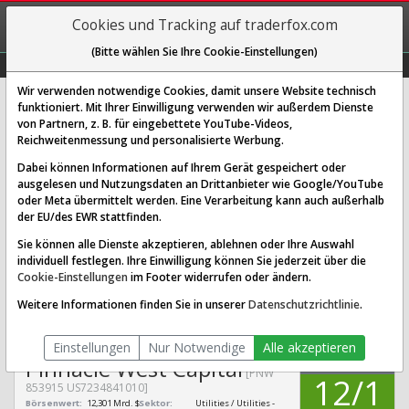
REGIS-
Cookies und Tracking auf traderfox.com
TRIEREN
(Bitte wählen Sie Ihre Cookie-Einstellungen)
Graphs
Explorer
Sector
Scan
Visual
Historie
Macro
Wir verwenden notwendige Cookies, damit unsere Website technisch
funktioniert. Mit Ihrer Einwilligung verwenden wir außerdem Dienste
von Partnern, z. B. für eingebettete YouTube-Videos,
Pinnacle West Capital Aktie:
Reichweitenmessung und personalisierte Werbung.
Realtime-Kurs & Analyse (853915 |
Dabei können Informationen auf Ihrem Gerät gespeichert oder
PNW)
ausgelesen und Nutzungsdaten an Drittanbieter wie Google/YouTube
oder Meta übermittelt werden. Eine Verarbeitung kann auch außerhalb
der EU/des EWR stattfinden.
SCORING SYSTEMS:
Sie können alle Dienste akzeptieren, ablehnen oder Ihre Auswahl
individuell festlegen. Ihre Einwilligung können Sie jederzeit über die
Qualitäts-Check
Dividenden-Check
Wachstums-Check
Cookie-Einstellungen
im Footer widerrufen oder ändern.
Robustheits-Check
Weitere Informationen finden Sie in unserer
Datenschutzrichtlinie
.
Qualitäts-Check:
Ist die Aktie zum Investieren
Infos zum Score
geeignet?
Einstellungen
Nur Notwendige
Alle akzeptieren
QUALITÄTS-
Pinnacle West Capital
CHECK
[PNW
12/1
853915 US7234841010]
Börsenwert:
12,301 Mrd. $
Sektor:
Utilities / Utilities -