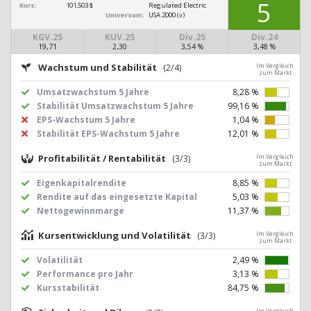
5
Kurs:
101,503 $
Regulated Electric
Universum:
USA 2000 (v)
KGV.25
KUV.25
Div.25
Div.24
19,71
2,30
3,54 %
3,48 %
Wachstum und Stabilität
(2/4)
Im Vergleich
zum Markt
Umsatzwachstum 5 Jahre
8,28 %
Stabilität Umsatzwachstum 5 Jahre
99,16 %
EPS-Wachstum 5 Jahre
1,04 %
Stabilität EPS-Wachstum 5 Jahre
12,01 %
Profitabilität / Rentabilität
(3/3)
Im Vergleich
zum Markt
Eigenkapitalrendite
8,85 %
Rendite auf das eingesetzte Kapital
5,03 %
Nettogewinnmarge
11,37 %
Kursentwicklung und Volatilität
(3/3)
Im Vergleich
zum Markt
Volatilität
2,49 %
Performance pro Jahr
3,13 %
Kursstabilität
84,75 %
Im Vergleich