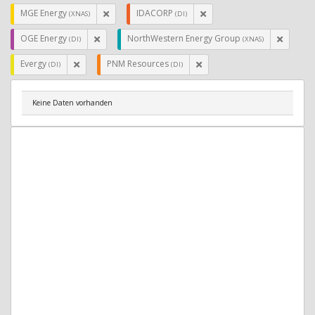
MGE Energy
IDACORP
(XNAS)
(DI)
OGE Energy
NorthWestern Energy Group
(DI)
(XNAS)
Evergy
PNM Resources
(DI)
(DI)
Keine Daten vorhanden