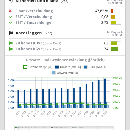
Sicherheit und Bilanz
(2/3)
zum Markt
Finanzverschuldung
47,62 %
EBIT / Verschuldung
0,08
EBIT / Zinszahlungen
2,75
Rote Flaggen
(2/2)
Im Vergleich
zum Markt
Zu hohes KUV?
62
(oberes Dezil)
Zu hohes KGV?
74
(oberes Dezil)
Umsatz- und Gewinnentwicklung (jährlich)