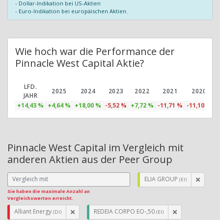
- Dollar-Indikation bei US-Aktien
- Euro-Indikation bei europäischen Aktien.
Wie hoch war die Performance der
Pinnacle West Capital Aktie?
LFD.
2025
2024
2023
2022
2021
2020
JAHR
+14,43 %
+4,64 %
+18,00 %
-5,52 %
+7,72 %
-11,71 %
-11,10 %
+
Pinnacle West Capital im Vergleich mit
anderen Aktien aus der Peer Group
ELIA GROUP
(EI)
Sie haben die maximale Anzahl an
Vergleichswerten erreicht.
Alliant Energy
REDEIA CORPO EO-,50
(DI)
(EI)