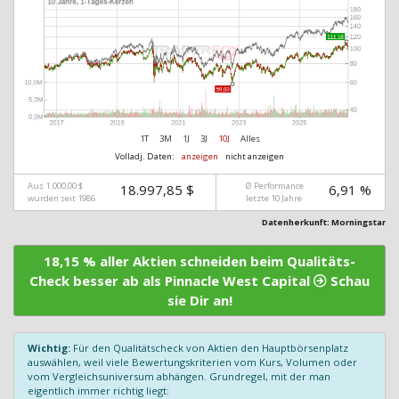
1T
3M
1J
3J
10J
Alles
Volladj. Daten:
anzeigen
nicht anzeigen
Aus 1.000,00 $
Ø Performance
18.997,85 $
6,91 %
wurden seit 1986
letzte 10 Jahre
Datenherkunft: Morningstar
18,15 % aller Aktien schneiden beim Qualitäts-
Check besser ab als Pinnacle West Capital
Schau
sie Dir an!
Wichtig:
Für den Qualitätscheck von Aktien den Hauptbörsenplatz
auswählen, weil viele Bewertungskriterien vom Kurs, Volumen oder
vom Vergleichsuniversum abhängen. Grundregel, mit der man
eigentlich immer richtig liegt: