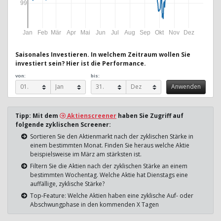
99
Jan
Feb
Mär
Apr
Mai
Jun
Jul
Aug
Sep
Okt
Nov
Dez
Saisonales Investieren. In welchem Zeitraum wollen Sie
investiert sein? Hier ist die Performance.
von:
bis:
Tipp: Mit dem
Aktienscreener
haben Sie Zugriff auf
folgende zyklischen Screener:
Sortieren Sie den Aktienmarkt nach der zyklischen Stärke in
einem bestimmten Monat. Finden Sie heraus welche Aktie
beispielsweise im März am stärksten ist.
Filtern Sie die Aktien nach der zyklischen Stärke an einem
bestimmten Wochentag. Welche Aktie hat Dienstags eine
auffällige, zyklische Stärke?
Top-Feature: Welche Aktien haben eine zyklische Auf- oder
Abschwungphase in den kommenden X Tagen