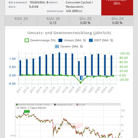
Börsenwert:
155,604 Mio. $
Sektor:
Consumer Cyclical /
den.
Kurs:
8,414 $
Restaurants
Universum:
USA 2000 (v)
KGV.25
KUV.25
Div.25
Div.24
-
0,13
0,00 %
0,00 %
Umsatz- und Gewinnentwicklung (jährlich)