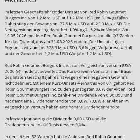
Im letzten Geschäftsjahr ist der Umsatz von Red Robin Gourmet
Burgers Inc. von 1,2 Mrd. USD auf 1,2 Mrd. USD um 3,1% gefallen.
Dabei stieg der Gewinn von -77,5 Mio. USD auf -23,3 Mio. USD. Die
Nettogewinnmarge lag damit bei -1,9% ggü. -6,2% im Vorjahr. Am
19.05.2026 meldete Red Robin Gourmet Burgers Inc. die Q3-Zahlen
für das Quartal, das am 31.03.2026 endete. Der Umsatz lag im
Ergebniszeitraum bei 378,3 Mio. USD (-3,6% ggü. Vorjahresquartal)
und der Gewinn bei -2,2 Mio. USD (Vorjahr: 1,2 Mio. USD).
Red Robin Gourmet Burgers Inc. ist zum Vergleichsuniversum (USA
2000 (v)) moderat bewertet. Das Kurs-Gewinn-Verhältnis auf Basis
des letzten Geschäftsjahres ist wegen eines negativen Gewinns
nicht definiert. Mit einem Kurs-Umsatz-Verhältnis von 0,1 gehört Red
Robin Gourmet Burgers Inc. zu den günstigsten 0,6% der Aktien. Red
Robin Gourmet Burgers Inc. zahlt eine Dividende von 0,00 USD und
hat damit eine Dividendenrendite von 0,0%. 73,8% aller Aktien im
Vergleichsuniversum haben eine höhere Dividendenrendite.
Im letzten Jahr betrug die Dividende 0,00 USD und die
Dividendenrendite auf Basis dessen 0,0%.
In den letzten 52 Wochen hat die Aktie von Red Robin Gourmet