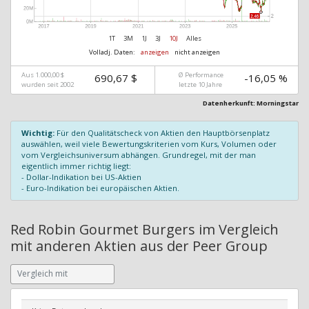
1T
3M
1J
3J
10J
Alles
Volladj. Daten:
anzeigen
nicht anzeigen
Aus 1.000,00 $
Ø Performance
690,67 $
-16,05 %
wurden seit 2002
letzte 10 Jahre
Datenherkunft: Morningstar
Wichtig:
Für den Qualitätscheck von Aktien den Hauptbörsenplatz
auswählen, weil viele Bewertungskriterien vom Kurs, Volumen oder
vom Vergleichsuniversum abhängen. Grundregel, mit der man
eigentlich immer richtig liegt:
- Dollar-Indikation bei US-Aktien
- Euro-Indikation bei europäischen Aktien.
Red Robin Gourmet Burgers im Vergleich
mit anderen Aktien aus der Peer Group