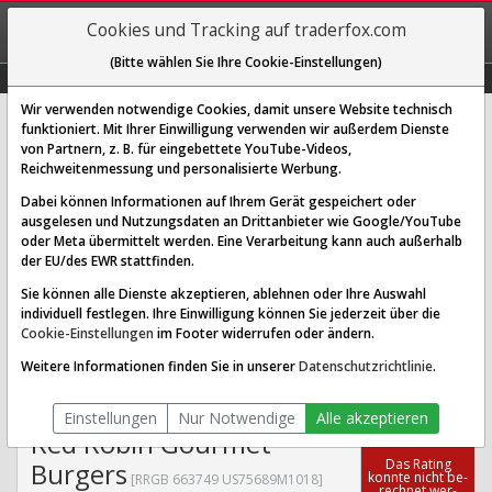
REGIS-
Cookies und Tracking auf traderfox.com
TRIEREN
(Bitte wählen Sie Ihre Cookie-Einstellungen)
Graphs
Explorer
Sector
Scan
Visual
Historie
Macro
Wir verwenden notwendige Cookies, damit unsere Website technisch
funktioniert. Mit Ihrer Einwilligung verwenden wir außerdem Dienste
von Partnern, z. B. für eingebettete YouTube-Videos,
Red Robin Gourmet Burgers Aktie:
Reichweitenmessung und personalisierte Werbung.
Realtime-Kurs & Analyse (663749 |
Dabei können Informationen auf Ihrem Gerät gespeichert oder
RRGB)
ausgelesen und Nutzungsdaten an Drittanbieter wie Google/YouTube
oder Meta übermittelt werden. Eine Verarbeitung kann auch außerhalb
der EU/des EWR stattfinden.
SCORING SYSTEMS:
Sie können alle Dienste akzeptieren, ablehnen oder Ihre Auswahl
individuell festlegen. Ihre Einwilligung können Sie jederzeit über die
Qualitäts-Check
Dividenden-Check
Wachstums-Check
Cookie-Einstellungen
im Footer widerrufen oder ändern.
Robustheits-Check
Weitere Informationen finden Sie in unserer
Datenschutzrichtlinie
.
Qualitäts-Check:
Ist die Aktie zum Investieren
Infos zum Score
geeignet?
Einstellungen
Nur Notwendige
Alle akzeptieren
Red Robin Gourmet
Das Ra­ting
Burgers
konn­te nicht be­
[RRGB 663749 US75689M1018]
rech­net wer­