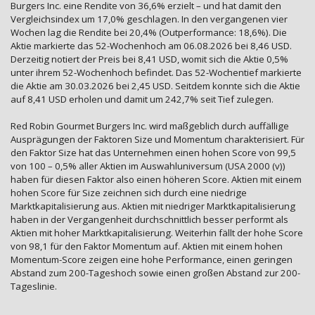
Burgers Inc. eine Rendite von 36,6% erzielt – und hat damit den
Vergleichsindex um 17,0% geschlagen. In den vergangenen vier
Wochen lag die Rendite bei 20,4% (Outperformance: 18,6%). Die
Aktie markierte das 52-Wochenhoch am 06.08.2026 bei 8,46 USD.
Derzeitig notiert der Preis bei 8,41 USD, womit sich die Aktie 0,5%
unter ihrem 52-Wochenhoch befindet. Das 52-Wochentief markierte
die Aktie am 30.03.2026 bei 2,45 USD. Seitdem konnte sich die Aktie
auf 8,41 USD erholen und damit um 242,7% seit Tief zulegen.
Red Robin Gourmet Burgers Inc. wird maßgeblich durch auffällige
Ausprägungen der Faktoren Size und Momentum charakterisiert. Für
den Faktor Size hat das Unternehmen einen hohen Score von 99,5
von 100 – 0,5% aller Aktien im Auswahluniversum (USA 2000 (v))
haben für diesen Faktor also einen höheren Score. Aktien mit einem
hohen Score für Size zeichnen sich durch eine niedrige
Marktkapitalisierung aus. Aktien mit niedriger Marktkapitalisierung
haben in der Vergangenheit durchschnittlich besser performt als
Aktien mit hoher Marktkapitalisierung. Weiterhin fällt der hohe Score
von 98,1 für den Faktor Momentum auf. Aktien mit einem hohen
Momentum-Score zeigen eine hohe Performance, einen geringen
Abstand zum 200-Tageshoch sowie einen großen Abstand zur 200-
Tageslinie.