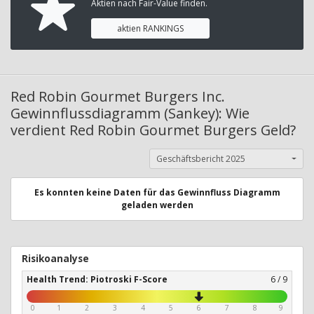
Aktien nach Fair-Value finden.
aktien RANKINGS
Red Robin Gourmet Burgers Inc.
Gewinnflussdiagramm (Sankey): Wie
verdient Red Robin Gourmet Burgers Geld?
Geschäftsbericht 2025
Es konnten keine Daten für das Gewinnfluss Diagramm
geladen werden
Risikoanalyse
Health Trend: Piotroski F-Score
6 / 9
0
1
2
3
4
5
6
7
8
9