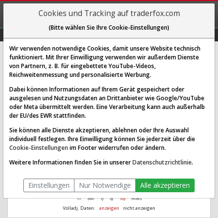
REGIS-
Cookies und Tracking auf traderfox.com
TRIEREN
(Bitte wählen Sie Ihre Cookie-Einstellungen)
Graphs
Explorer
Sector
Scan
Visual
Historie
Macro
Wir verwenden notwendige Cookies, damit unsere Website technisch
funktioniert. Mit Ihrer Einwilligung verwenden wir außerdem Dienste
Reliance Industries GDR
von Partnern, z. B. für eingebettete YouTube-Videos,
Reichweitenmessung und personalisierte Werbung.
[RLI | WKN 884241 | ISIN US7594701077]
Dabei können Informationen auf Ihrem Gerät gespeichert oder
Aus 1.000
Ø Performance
ausgelesen und Nutzungsdaten an Drittanbieter wie Google/YouTube
3.709,89
14,44 %
wurden seit 2016
letzte 10 Jahre
oder Meta übermittelt werden. Eine Verarbeitung kann auch außerhalb
der EU/des EWR stattfinden.
Sie können alle Dienste akzeptieren, ablehnen oder Ihre Auswahl
individuell festlegen. Ihre Einwilligung können Sie jederzeit über die
Cookie-Einstellungen
im Footer widerrufen oder ändern.
Weitere Informationen finden Sie in unserer
Datenschutzrichtlinie
.
Einstellungen
Nur Notwendige
Alle akzeptieren
1T
3M
1J
3J
10J
Alles
Volladj. Daten:
anzeigen
nicht anzeigen