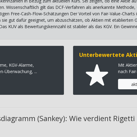
kennzahlen in Bezug zum aktuellen Kurs. Sei zeigen, ob eine Aktie a
itten. Wissenschaftlich gilt das DCF-Verfahren als anerkannte Methode
tigen Free-Cash-Flow-Schätzungen Der Vorteil von Fair-Value-Charts i
n sie gut dafür geeignet, um abzuschätzen, ob Aktien mit etablierten
 Das KUV als Bewertungskennzahl ist stabiler als das KGV. Ein Gewinn
Unterbewertete Akti
rme, KGV-Alarme,
Mit Akti
en-Überwachung, ...
nach Fair
ak
diagramm (Sankey): Wie verdient Rigetti