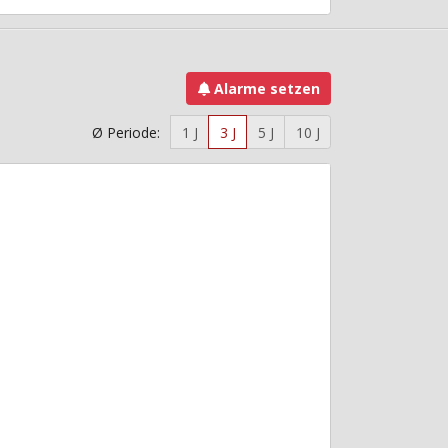
Alarme setzen
Ø Periode:
1 J
3 J
5 J
10 J