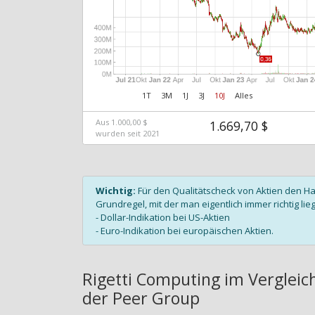
1T
3M
1J
3J
10J
Alles
Aus 1.000,00 $
1.669,70 $
wurden seit 2021
Wichtig:
Für den Qualitätscheck von Aktien den H
Grundregel, mit der man eigentlich immer richtig lieg
- Dollar-Indikation bei US-Aktien
- Euro-Indikation bei europäischen Aktien.
Rigetti Computing im Vergleic
der Peer Group