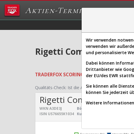
Aktien-Terminal
Daten/Graphs
Ex
Wir verwenden notwendi
verwenden wir außerde
Rigetti Computing Aktie
und personalisierte W
Dabei können Informat
Drittanbieter wie Goo
TRADERFOX
SCORING SYSTEMS:
Qualität
der EU/des EWR stattfi
Sie können alle Dienste
Qualitäts-Check:
Ist die Aktie zum Investieren geei
können Sie jederzeit ü
Rigetti Computing
Weitere Informationen 
WKN
A3DE3J
Börsenwert:
5,496 Mrd. $
Sek
ISIN
US76655K1034
Kurs:
15,945 $
Uni
Umsatz- und Gewinnen