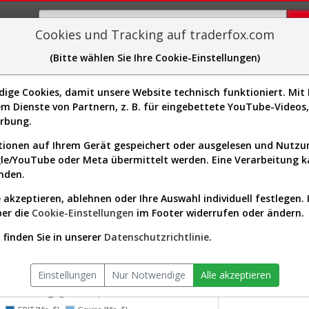
Cookies und Tracking auf traderfox.com
(Bitte wählen Sie Ihre Cookie-Einstellungen)
plorer
Sector-Spider
Easy-Scan
Visualizations
H
ge Cookies, damit unsere Website technisch funktioniert. Mit I
m Dienste von Partnern, z. B. für eingebettete YouTube-Video
: Realtime-Kurs & Analyse (A3DE
erbung.
ionen auf Ihrem Gerät gespeichert oder ausgelesen und Nutz
gle/YouTube oder Meta übermittelt werden. Eine Verarbeitung 
s-Check
Dividenden-Check
Wachstums-Check
Robusthe
nden.
 akzeptieren, ablehnen oder Ihre Auswahl individuell festlegen. 
gnet?
ber die
Cookie-Einstellungen
im Footer widerrufen oder ändern.
KGV.25
-
finden Sie in unserer
Datenschutzrichtlinie
.
tor:
Technology / Computer Hardware
Div.25
versum:
USA 2000 (v)
0,00 %
Einstellungen
Nur Notwendige
Alle akzeptieren
twicklung (jährlich)