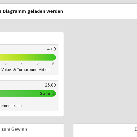
uss Diagramm geladen werden
4 / 9
6
7
8
9
r Value- & Turnaround-Aktien.
25,89
Safe
nehmen kann.