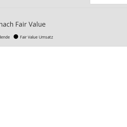
nach Fair Value
idende
Fair Value Umsatz