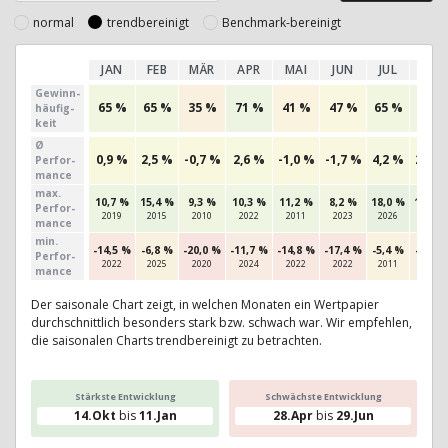
normal
trendbereinigt
Benchmark-bereinigt
JAN
FEB
MÄR
APR
MAI
JUN
JUL
AUG
Gewinn­
65 %
65 %
35 %
71 %
41 %
47 %
65 %
69 %
häufig­
keit
Ø
0,9 %
2,5 %
-0,7 %
2,6 %
-1,0 %
-1,7 %
4,2 %
2,9 %
Perfor­
mance
max.
10,7 %
15,4 %
9,3 %
10,3 %
11,2 %
8,2 %
18,0 %
17,1 %
Per­for­
2019
2015
2010
2022
2011
2023
2026
2014
mance
min.
-14,5 %
-6,8 %
-20,0 %
-11,7 %
-14,8 %
-17,4 %
-5,4 %
-8,5 %
Per­for­
2022
2025
2020
2024
2022
2022
2011
2015
mance
Der saisonale Chart zeigt, in welchen Monaten ein Wertpapier
durchschnittlich besonders stark bzw. schwach war. Wir empfehlen,
die saisonalen Charts trendbereinigt zu betrachten.
Stärkste Entwicklung
Schwächste Entwicklung
14.Okt
bis
11.Jan
28.Apr
bis
29.Jun