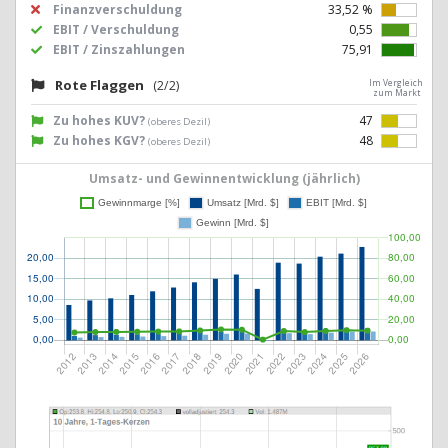
Finanzverschuldung
33,52 %
EBIT / Verschuldung
0,55
EBIT / Zinszahlungen
75,91
Rote Flaggen
(2/2)
Im Vergleich
zum Markt
Zu hohes KUV?
47
(oberes Dezil)
Zu hohes KGV?
48
(oberes Dezil)
Umsatz- und Gewinnentwicklung (jährlich)