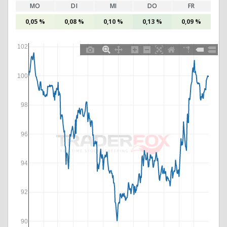
MO
DI
MI
DO
FR
0,05 %
0,08 %
0,10 %
0,13 %
0,09 %
102
100
98
96
94
92
90