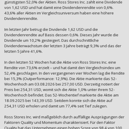
günstigsten 52,0% der Aktien. Ross Stores Inc. zahlt eine Dividende
von 1,62 USD und hat damit eine Dividendenrendite von 0,6%.
43,6% aller Aktien im Vergleichsuniversum haben eine höhere
Dividendenrendite.
Im letzten Jahr betrug die Dividende 1,62 USD und die
Dividendenrendite auf Basis dessen 0,6%. Dieses Jahr wurde die
Dividende um 10,2% gesteigert. Das durchschnittliche
Dividendenwachstum der letzten 3 Jahre beträgt 9,3% und das der
letzten 5 Jahre 41,6%.
In den letzten 52 Wochen hat die Aktie von Ross Stores Inc. eine
Rendite von 73,6% erzielt – und hat damit den Vergleichsindex um
52,4% geschlagen. In den vergangenen vier Wochen lag die Rendite
bei 15,3% (Outperformance: 12,9%). Die Aktie markierte das 52-
Wochenhoch am 03.08.2026 bei 257,00 USD. Derzeitig notiert der
Preis bei 254,31 USD, womit sich die Aktie 1,0% unter ihrem 52-
Wochenhoch befindet. Das 52-Wochentief markierte die Aktie am
18.09.2025 bei 143,39 USD. Seitdem konnte sich die Aktie auf
254,31 USD erholen und damit um 77,4% seit Tief zulegen.
Ross Stores Inc. wird maßgeblich durch auffällige Ausprägungen der
Faktoren Quality und Momentum charakterisiert. Für den Faktor
Quality hat das Unternehmen einen hohen Score von 98,4 von 100