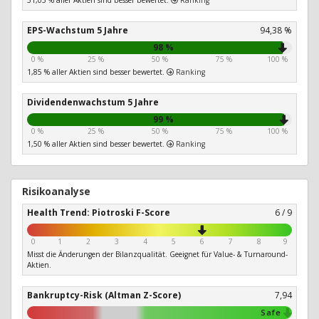
31,05 % aller Aktien sind besser bewertet.
Ranking
EPS-Wachstum 5 Jahre
94,38 %
98 %
0 %
25 %
50 %
75 %
100 %
1,85 % aller Aktien sind besser bewertet.
Ranking
Dividendenwachstum 5 Jahre
99 %
0 %
25 %
50 %
75 %
100 %
1,50 % aller Aktien sind besser bewertet.
Ranking
Risikoanalyse
Health Trend: Piotroski F-Score
6 / 9
0
1
2
3
4
5
6
7
8
9
Misst die Änderungen der Bilanzqualität. Geeignet für Value- & Turnaround-
Aktien.
Bankruptcy-Risk (Altman Z-Score)
7,94
Safe