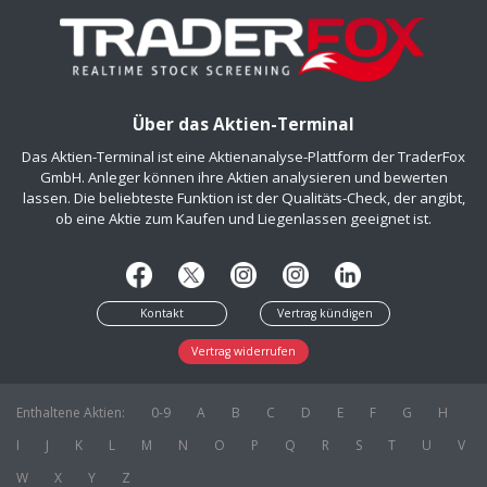
Über das Aktien-Terminal
Das Aktien-Terminal ist eine Aktienanalyse-Plattform der TraderFox
GmbH. Anleger können ihre Aktien analysieren und bewerten
lassen. Die beliebteste Funktion ist der Qualitäts-Check, der angibt,
ob eine Aktie zum Kaufen und Liegenlassen geeignet ist.
Kontakt
Vertrag kündigen
Vertrag widerrufen
Enthaltene Aktien:
0-9
A
B
C
D
E
F
G
H
I
J
K
L
M
N
O
P
Q
R
S
T
U
V
W
X
Y
Z