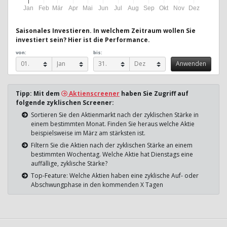
Jan
Feb
Mär
Apr
Mai
Jun
Jul
Aug
Sep
Okt
Nov
Dez
Saisonales Investieren. In welchem Zeitraum wollen Sie
investiert sein? Hier ist die Performance.
von:
bis:
Tipp: Mit dem
Aktienscreener
haben Sie Zugriff auf
folgende zyklischen Screener:
Sortieren Sie den Aktienmarkt nach der zyklischen Stärke in
einem bestimmten Monat. Finden Sie heraus welche Aktie
beispielsweise im März am stärksten ist.
Filtern Sie die Aktien nach der zyklischen Stärke an einem
bestimmten Wochentag. Welche Aktie hat Dienstags eine
auffällige, zyklische Stärke?
Top-Feature: Welche Aktien haben eine zyklische Auf- oder
Abschwungphase in den kommenden X Tagen