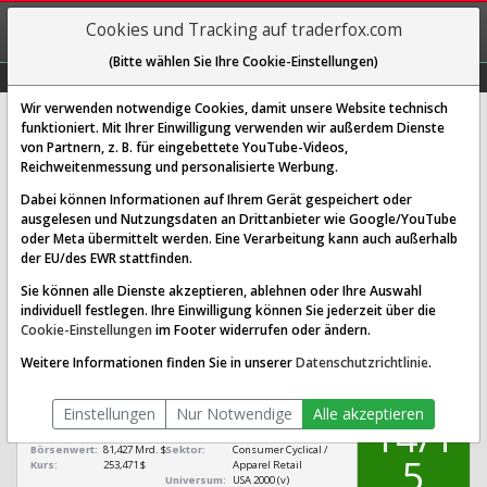
REGIS-
Cookies und Tracking auf traderfox.com
TRIEREN
(Bitte wählen Sie Ihre Cookie-Einstellungen)
Graphs
Explorer
Sector
Scan
Visual
Historie
Macro
Wir verwenden notwendige Cookies, damit unsere Website technisch
funktioniert. Mit Ihrer Einwilligung verwenden wir außerdem Dienste
von Partnern, z. B. für eingebettete YouTube-Videos,
Ross Stores Aktie: Realtime-Kurs &
Reichweitenmessung und personalisierte Werbung.
Analyse (870053 | ROST)
Dabei können Informationen auf Ihrem Gerät gespeichert oder
ausgelesen und Nutzungsdaten an Drittanbieter wie Google/YouTube
oder Meta übermittelt werden. Eine Verarbeitung kann auch außerhalb
SCORING SYSTEMS:
der EU/des EWR stattfinden.
Qualitäts-Check
Dividenden-Check
Wachstums-Check
Sie können alle Dienste akzeptieren, ablehnen oder Ihre Auswahl
individuell festlegen. Ihre Einwilligung können Sie jederzeit über die
Robustheits-Check
Cookie-Einstellungen
im Footer widerrufen oder ändern.
Qualitäts-Check:
Ist die Aktie zum Investieren
Infos zum Score
Weitere Informationen finden Sie in unserer
Datenschutzrichtlinie
.
geeignet?
QUALITÄTS-
Ross Stores
CHECK
Einstellungen
Nur Notwendige
Alle akzeptieren
[ROST 870053
14/1
US7782961038]
Börsenwert:
81,427 Mrd. $
Sektor:
Consumer Cyclical /
5
Kurs:
253,471 $
Apparel Retail
Universum:
USA 2000 (v)