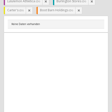
Lululemon Athletica
Burlington Stores
(DI)
(DI)
Carter's
Boot Barn Holdings
(DI)
(DI)
Keine Daten vorhanden