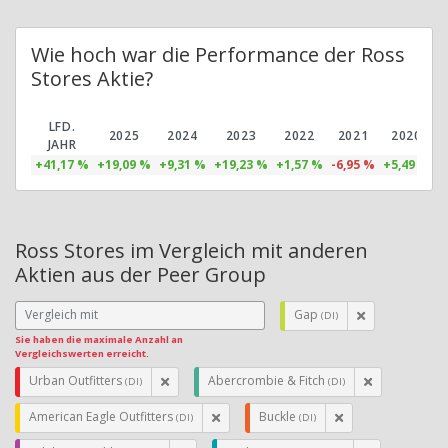
Wie hoch war die Performance der Ross
Stores Aktie?
LFD.
2025
2024
2023
2022
2021
2020
JAHR
+41,17 %
+19,09 %
+9,31 %
+19,23 %
+1,57 %
-6,95 %
+5,49 %
+
Ross Stores im Vergleich mit anderen
Aktien aus der Peer Group
Gap
(DI)
Sie haben die maximale Anzahl an
Vergleichswerten erreicht.
Urban Outfitters
Abercrombie & Fitch
(DI)
(DI)
American Eagle Outfitters
Buckle
(DI)
(DI)