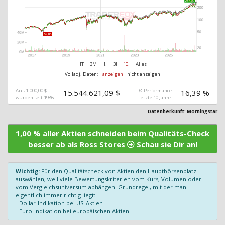
1T
3M
1J
3J
10J
Alles
Volladj. Daten:
anzeigen
nicht anzeigen
Aus 1.000,00 $
Ø Performance
15.544.621,09 $
16,39 %
wurden seit 1986
letzte 10 Jahre
Datenherkunft: Morningstar
1,00 % aller Aktien schneiden beim Qualitäts-Check
besser ab als Ross Stores
Schau sie Dir an!
Wichtig:
Für den Qualitätscheck von Aktien den Hauptbörsenplatz
auswählen, weil viele Bewertungskriterien vom Kurs, Volumen oder
vom Vergleichsuniversum abhängen. Grundregel, mit der man
eigentlich immer richtig liegt:
- Dollar-Indikation bei US-Aktien
- Euro-Indikation bei europäischen Aktien.