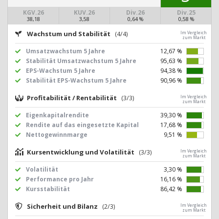
KGV.26
KUV.26
Div.26
Div.25
38,18
3,58
0,64 %
0,58 %
Wachstum und Stabilität
(4/4)
Im Vergleich
zum Markt
Umsatzwachstum 5 Jahre
12,67 %
Stabilität Umsatzwachstum 5 Jahre
95,63 %
EPS-Wachstum 5 Jahre
94,38 %
Stabilität EPS-Wachstum 5 Jahre
90,96 %
Profitabilität / Rentabilität
(3/3)
Im Vergleich
zum Markt
Eigenkapitalrendite
39,30 %
Rendite auf das eingesetzte Kapital
17,68 %
Nettogewinnmarge
9,51 %
Kursentwicklung und Volatilität
(3/3)
Im Vergleich
zum Markt
Volatilität
3,30 %
Performance pro Jahr
16,16 %
Kursstabilität
86,42 %
Sicherheit und Bilanz
(2/3)
Im Vergleich
zum Markt