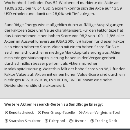
Wochenhoch befindet. Das 52-Wochentief markierte die Aktie am
19.08.2025 bei 10,61 USD. Seitdem konnte sich die Aktie auf 13,59
USD erholen und damit um 28,0% seit Tief zulegen.
SandRidge Energy wird maßgeblich durch auffällige Ausprägungen
der Faktoren Size und Value charakterisiert. Für den Faktor Size hat
das Unternehmen einen hohen Score von 98,2 von 100 – 1,8% aller
Aktien im Auswahluniversum (USA 2000 (v)) haben für diesen Faktor
also einen höheren Score. Aktien mit einem hohen Score für Size
zeichnen sich durch eine niedrige Marktkapitalisierung aus. Aktien
mit niedriger Marktkapitalisierung haben in der Vergangenheit
durchschnittlich besser performt als Aktien mit hoher
Marktkapitalisierung. Weiterhin fällt der hohe Score von 96,2 für den
Faktor Value auf. Aktien mit einem hohen Value-Score sind durch ein
niedriges KGV, KUV, KBV, EV/EBITDA, EV/EBIT sowie eine hohe
Dividendenrendite charakterisiert.
Weitere Aktienresearch-Seiten zu SandRidge Energy:
Renditedreieck
Peer-Group-Tabelle
Aktien-Vergleichs-Tool
Sparplan-Simulator
Eulerpool
Historie
Trading-Desk