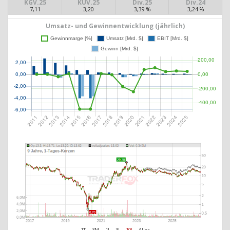
KGV.25
KUV.25
Div.25
Div.24
7,11
3,20
3,39 %
3,24 %
Umsatz- und Gewinnentwicklung (jährlich)
1T
3M
1J
3J
10J
Alles