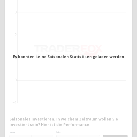
3
2
Es konnten keine Saisonalen Statistiken geladen werden
1
0
−1
Saisonales Investieren. In welchem Zeitraum wollen Sie
investiert sein? Hier ist die Performance.
von:
bis: