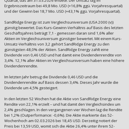
Quartal, das am 31.03.2026 endete. Der Umsatz lag im
Ergebniszeitraum bei 49,8 Mio. USD (+16,8% ggü. Vorjahresquartal)
und der Gewinn bei 18,7 Mio. USD (+43,1% ggü. Vorjahresquartal).
SandRidge Energy ist zum Vergleichsuniversum (USA 2000 (v))
günstig bewertet. Das Kurs-Gewinn-Verhältnis auf Basis des letzten
Geschäftsjahres beträgt 7,1 - gemessen daran sind 1,6% aller
Aktien im Vergleichsuniversum günstiger bewertet. Mit einem Kurs-
Umsatz-Verhältnis von 3,2 gehört SandRidge Energy zu den
günstigsten 48,0% der Aktien. SandRidge Energy zahlt eine
Dividende von 0,46 USD und hat damit eine Dividendenrendite von
3,4%. 12,1% aller Aktien im Vergleichsuniversum haben eine höhere
Dividendenrendite.
Im letzten Jahr betrug die Dividende 0,46 USD und die
Dividendenrendite auf Basis dessen 3,4%. Dieses Jahr wurde die
Dividende um 4,5% gesteigert.
In den letzten 52 Wochen hat die Aktie von SandRidge Energy eine
Rendite von 22,1% erzielt – und hat damit den Vergleichsindex um
2,4% geschlagen. In den vergangenen vier Wochen lag die Rendite
bei 1,2% (Outperformance: -0,6%). Die Aktie markierte das 52-
Wochenhoch am 02.03.2026 bei 18,45 USD. Derzeitig notiert der
Preis bei 13,59 USD, womit sich die Aktie 26,4% unter ihrem 52-