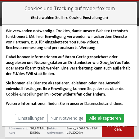
REGIS-
Cookies und Tracking auf traderfox.com
TRIEREN
(Bitte wählen Sie Ihre Cookie-Einstellungen)
Graphs
Explorer
Sector
Scan
Visual
Historie
Macro
Wir verwenden notwendige Cookies, damit unsere Website technisch
funktioniert. Mit Ihrer Einwilligung verwenden wir außerdem Dienste
von Partnern, z. B. für eingebettete YouTube-Videos,
SandRidge Energy Aktie: Realtime-
Reichweitenmessung und personalisierte Werbung.
Kurs & Analyse (A2AS4M | SD)
Dabei können Informationen auf Ihrem Gerät gespeichert oder
ausgelesen und Nutzungsdaten an Drittanbieter wie Google/YouTube
oder Meta übermittelt werden. Eine Verarbeitung kann auch außerhalb
SCORING SYSTEMS:
der EU/des EWR stattfinden.
Qualitäts-Check
Dividenden-Check
Wachstums-Check
Sie können alle Dienste akzeptieren, ablehnen oder Ihre Auswahl
individuell festlegen. Ihre Einwilligung können Sie jederzeit über die
Robustheits-Check
Cookie-Einstellungen
im Footer widerrufen oder ändern.
Qualitäts-Check:
Ist die Aktie zum Investieren
Infos zum Score
Weitere Informationen finden Sie in unserer
Datenschutzrichtlinie
.
geeignet?
SandRidge Energy
Einstellungen
Nur Notwendige
Alle akzeptieren
[SD A2AS4M
Das Ra­ting
konn­te nicht be­
US80007P8692]
rech­net wer­
Börsenwert:
499,947 Mio. $
Sektor:
Energy / Oil & Gas E&P
den.
Kurs:
13,586 $
Universum:
USA 2000 (v)