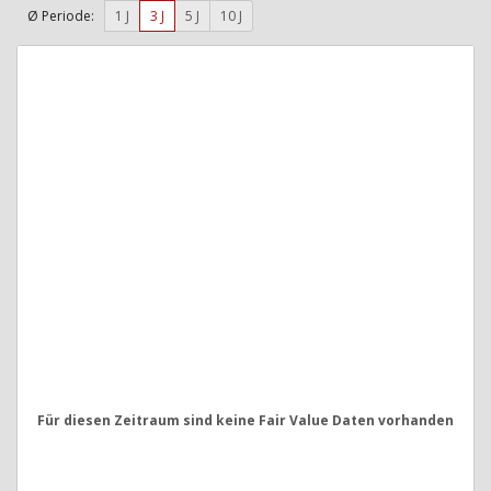
Ø Periode:
1 J
3 J
5 J
10 J
Für diesen Zeitraum sind keine Fair Value Daten vorhanden