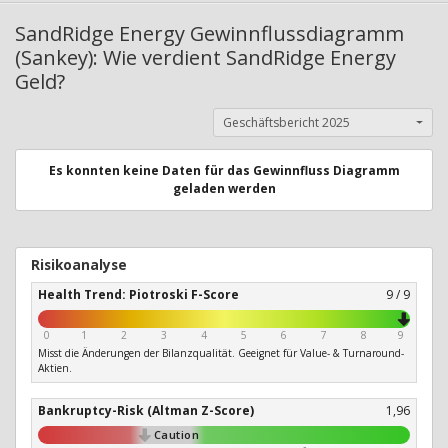
SandRidge Energy Gewinnflussdiagramm
(Sankey): Wie verdient SandRidge Energy
Geld?
Geschäftsbericht 2025
Es konnten keine Daten für das Gewinnfluss Diagramm
geladen werden
Risikoanalyse
Health Trend: Piotroski F-Score
9 / 9
0
1
2
3
4
5
6
7
8
9
Misst die Änderungen der Bilanzqualität. Geeignet für Value- & Turnaround-
Aktien.
Bankruptcy-Risk (Altman Z-Score)
1,96
Caution