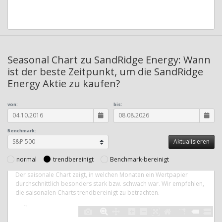
Seasonal Chart zu SandRidge Energy: Wann
ist der beste Zeitpunkt, um die SandRidge
Energy Aktie zu kaufen?
von:
bis:
Benchmark:
normal
trendbereinigt
Benchmark-bereinigt
Der saisonale Chart zeigt, in welchen Monaten ein Wertpapier
durchschnittlich besonders stark bzw. schwach war. Wir empfehlen,
die saisonalen Charts trendbereinigt zu betrachten.
4