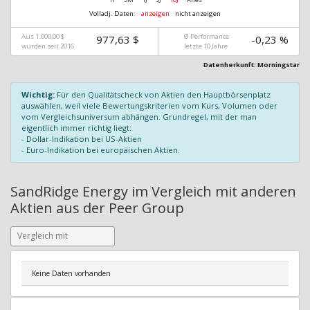
Volladj. Daten:
anzeigen
nicht anzeigen
Aus 1.000,00 $
Ø Performance
977,63 $
-0,23 %
wurden seit 2016
letzte 10 Jahre
Datenherkunft: Morningstar
Wichtig:
Für den Qualitätscheck von Aktien den Hauptbörsenplatz
auswählen, weil viele Bewertungskriterien vom Kurs, Volumen oder
vom Vergleichsuniversum abhängen. Grundregel, mit der man
eigentlich immer richtig liegt:
- Dollar-Indikation bei US-Aktien
- Euro-Indikation bei europäischen Aktien.
SandRidge Energy im Vergleich mit anderen
Aktien aus der Peer Group
Keine Daten vorhanden