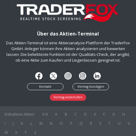
Über das Aktien-Terminal
Das Aktien-Terminal ist eine Aktienanalyse-Plattform der TraderFox
GmbH. Anleger können ihre Aktien analysieren und bewerten
lassen. Die beliebteste Funktion ist der Qualitäts-Check, der angibt,
ob eine Aktie zum Kaufen und Liegenlassen geeignet ist.
Kontakt
Vertrag kündigen
Vertrag widerrufen
Enthaltene Aktien:
0-9
A
B
C
D
E
F
G
H
I
J
K
L
M
N
O
P
Q
R
S
T
U
V
W
X
Y
Z